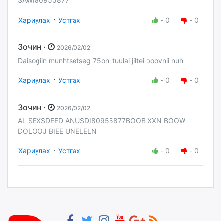
SAWI80955877
·
Хариулах
Устгах
-
0
-
0
Зочин ·
2026/02/02
Daisogiin munhtsetseg 75oni tuulai jiltei boovnii nuh
·
Хариулах
Устгах
-
0
-
0
Зочин ·
2026/02/02
AL SEXSDEED ANUSDI80955877BOOB XXN BOOW
DOLOOJ BIEE UNELELN
·
Хариулах
Устгах
-
0
-
0