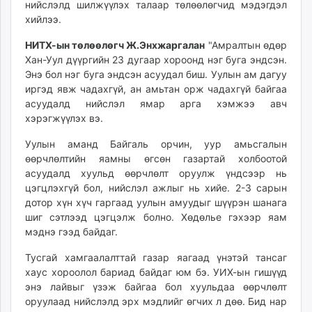
нийслэлд шилжүүлэх талаар төлөөлөгчид мэдэгдэл
unuudur.mn
хийлээ.
isee.mn
НИТХ-ын төлөөлөгч Ж.Энхжаргалан
"Амралтын өдөр
mglradio.com
Хан-Уул дүүргийн 23 дугаар хороонд нэг буга эндсэн.
fact.mn
Энэ бол нэг буга эндсэн асуудал биш. Уулын ам дагуу
itoim.mn
иргэд явж чадахгүй, ан амьтан орж чадахгүй байгаа
tumen.mn
асуудалд нийслэл ямар арга хэмжээ авч
shuum.mn
хэрэгжүүлэх вэ.
times.mn
Уулын аманд Байгаль орчин, уур амьсгалын
tvmongolia.mn
өөрчлөлтийн яамны өгсөн газартай холбоотой
mass.mn
асуудалд хуульд өөрчлөлт оруулж үндсээр нь
unegui.mn
цэгцлэхгүй бол, нийслэл ажлыг нь хийе. 2-3 сарын
дотор хүн хүч гаргаад уулын амуудыг шүүрэн шанага
assa.mn
шиг сэтлээд цэгцэлж болно. Хөдөлье гэхээр яам
toim.mn
мэднэ гээд байдаг.
tac.mn
paparazzi.mn
Тусгай хамгаалалттай газар яагаад үнэтэй тансаг
хаус хороолол бариад байдаг юм бэ. УИХ-ын гишүүд
unread.today
энэ лайвыг үзэж байгаа бол хуульдаа өөрчлөлт
оруулаад нийслэлд эрх мэдлийг өгчих л дөө. Бид нар