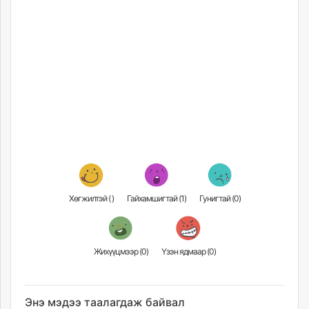
Хөгжилтэй (
)
Гайхамшигтай (
1
)
Гунигтай (
0
)
Жихүүцмээр (
0
)
Үзэн ядмаар (
0
)
Энэ мэдээ таалагдаж байвал