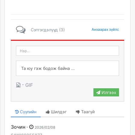
Сэтгэгдэлүүд (3)
Анхаарах зүйлс
·
GIF
Илгээх
Сүүлийн
Шилдэг
Таагүй
Зочин ·
2026/02/08