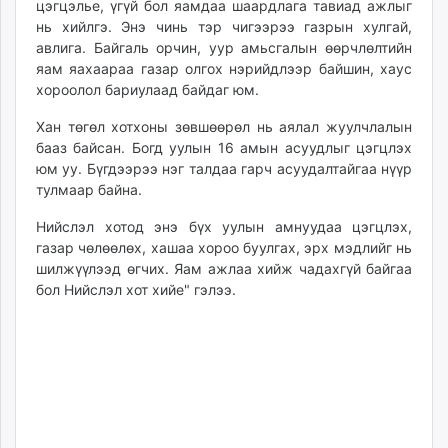
цэгцэлье, үгүй бол яамдаа шаардлага тавиад ажлыг
нь хийлгэ. Энэ чинь тэр чигээрээ газрын хулгай,
авлига. Байгаль орчин, уур амьсгалын өөрчлөлтийн
яам яахаараа газар олгох нэрийдлээр байшин, хаус
хороолол бариулаад байдаг юм.
Хан төгөл хотхоны зөвшөөрөл нь аялал жуулчлалын
бааз байсан. Богд уулын 16 амын асуудлыг цэгцлэх
юм уу. Бүгдээрээ нэг талдаа гарч асуудалтайгаа нүүр
тулмаар байна.
Нийслэл хотод энэ бүх уулын амнуудаа цэгцлэх,
газар чөлөөлөх, хашаа хороо буулгах, эрх мэдлийг нь
шилжүүлээд өгчих. Яам ажлаа хийж чадахгүй байгаа
бол Нийслэл хот хийе" гэлээ.