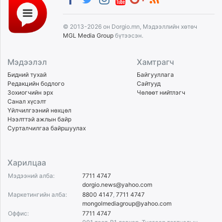
© 2013-2026 он Dorgio.mn, Мэдээллийн хөтөч
MGL Media Group
бүтээсэн.
Мэдээлэл
Хамтрагч
Бидний тухай
Байгууллага
Редакцийн бодлого
Сайтууд
Зохиогчийн эрх
Чөлөөт нийтлэгч
Санал хүсэлт
Үйлчилгээний нөхцөл
Нээлттэй ажлын байр
Сурталчилгаа байршуулах
Харилцаа
Мэдээний алба:
7711 4747
dorgio.news@yahoo.com
Маркетингийн алба:
8800 4147
,
7711 4747
mongolmediagroup@yahoo.com
Оффис:
7711 4747