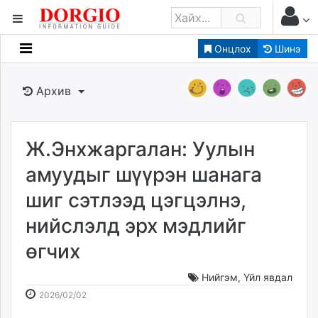
Онцлох
Шинэ
Мэдээллийн
Зар мэдээллийн
Архив
Банк санхүү
Бизнес ААН
Төрийн
Ж.Энхжаргалан: Уулын
Нийслэлийн
амуудыг шүүрэн шанага
шиг сэтлээд цэгцэлнэ,
dorgio.mn
нийслэлд эрх мэдлийг
Gogo.mn
caak.mn
өгчих
news.mn
zindaa.mn
Нийгэм
,
Үйл явдал
2026-
2026-
Baabar.mn
2026/02/02
02-
08-
tovch.mn