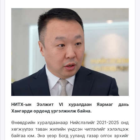
02
09
ikon.mn
13:57:18
10:09:21
mnb.mn
Livetv.mn
Eguur.mn
24tsag.mn
shuud.mn
eagle.mn
ergelt.mn
zarig.mn
today.mn
zuv.mn
mminfo.mn
ugluu.mn
НИТХ-ын Ээлжит VI хуралдаан Яармаг дахь
urlag.mn
Хангарди ордонд үргэлжилж байна.
unen.mn
asu.mn
Өнөөдрийн хуралдаанаар Нийслэлийг 2021-2025 онд
хөгжүүлэх таван жилийн үндсэн чиглэлийг хэлэлцэж
shudarga.mn
байгаа юм. Энэ үеэр Богд ууланд газар олгох эрхийг
shuurhai.mn