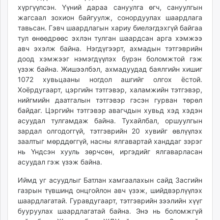
хүргүүлсэн. Үүний дараа сануулга өгч, сануулгын
unuudur.mn
жагсаал зохион байгуулж, сонордуулах шаардлага
isee.mn
тавьсан. Гэвч шаардлагын хариу биелэгдэхгүй байгаа
mglradio.com
тул өнөөдрөөс эхлэн тулган шаардсан арга хэмжээ
fact.mn
авч эхэлж байна. Нэгдүгээрт, ахмадын тэтгэврийн
itoim.mn
доод хэмжээг нэмэгдүүлэх бүрэн боломжтой гэж
үзэж байна. Жишээлбэл, ахмадуудад баялгийн хишиг
tumen.mn
1072 хувьцааны ногдол ашгийг олгох ёстой.
shuum.mn
Хоёрдугаарт, цэргийн тэтгэвэр, халамжийн тэтгэвэр,
times.mn
нийгмийн даатгалын тэтгэвэр гэсэн гурван төрөл
tvmongolia.mn
байдаг. Цэргийн тэтгэвэр авагчдын хувьд хэд хэдэн
mass.mn
асуудал тулгамдаж байна. Тухайлбал, оршуулгын
зардал олгодоггүй, тэтгэврийн 20 хувийг өвлүүлэх
unegui.mn
заалтыг мөрддөггүй, насны ялгавартай ханддаг зэрэг
assa.mn
нь Үндсэн хууль зөрчсөн, иргэдийг ялгаварласан
toim.mn
асуудал гэж үзэж байна.
tac.mn
Иймд уг асуудлыг Батлан хамгаалахын сайд Засгийн
paparazzi.mn
газрын түвшинд онцгойлон авч үзэж, шийдвэрлүүлэх
unread.today
шаардлагатай. Гуравдугаарт, тэтгэврийн зээлийн хүүг
бууруулах шаардлагатай байна. Энэ нь боломжгүй