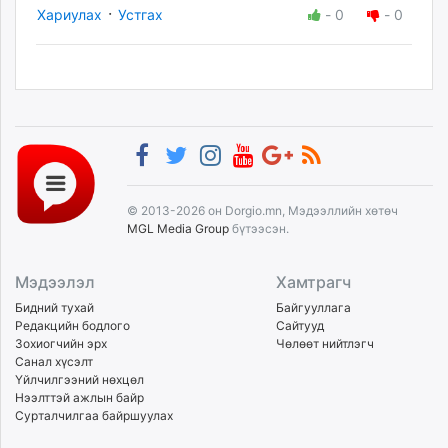
·
Хариулах
Устгах
-
0
-
0
© 2013-2026 он Dorgio.mn, Мэдээллийн хөтөч
MGL Media Group
бүтээсэн.
Мэдээлэл
Хамтрагч
Бидний тухай
Байгууллага
Редакцийн бодлого
Сайтууд
Зохиогчийн эрх
Чөлөөт нийтлэгч
Санал хүсэлт
Үйлчилгээний нөхцөл
Нээлттэй ажлын байр
Сурталчилгаа байршуулах