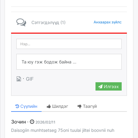
Сэтгэгдэлүүд (1)
Анхаарах зүйлс
·
GIF
Илгээх
Сүүлийн
Шилдэг
Таагүй
Зочин ·
2026/02/11
Daisogiin munhtsetseg 75oni tuulai jiltei boovnii nuh