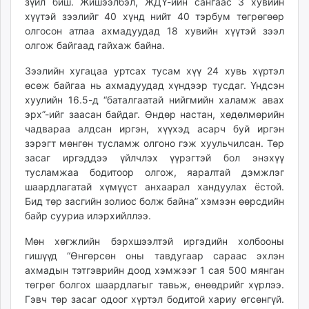
зүйл биш. Жишээлбэл, ЖДҮ-ийн сангаас 3 хувийн
хүүтэй зээлийг 40 хүнд нийт 40 тэрбум төгрөгөөр
олгосон атлаа ахмадуудад 18 хувийн хүүтэй зээл
олгож байгаад гайхаж байна.
Зээлийн хугацаа уртсах тусам хүү 24 хувь хүртэл
өсөж байгаа нь ахмадуудад хүндээр тусдаг. Үндсэн
хуулийн 16.5-д “баталгаатай нийгмийн халамж авах
эрх”-ийг заасан байдаг. Өндөр настан, хөдөлмөрийн
чадвараа алдсан иргэн, хүүхэд асарч буй иргэн
зэрэгт мөнгөн тусламж олгоно гэж хуульчилсан. Төр
засаг иргэддээ үйлчлэх үүрэгтэй бол энэхүү
тусламжаа бодитоор олгож, яаралтай дэмжлэг
шаардлагатай хүмүүст анхаарал хандуулах ёстой.
Бид төр засгийн золиос болж байна” хэмээн өөрсдийн
байр сууриа илэрхийллээ.
Мөн хөгжлийн бэрхшээлтэй иргэдийн холбооны
гишүүд “Өнгөрсөн оны тавдугаар сараас эхлэн
ахмадын тэтгэврийн доод хэмжээг 1 сая 500 мянган
төгрөг болгох шаардлагыг тавьж, өнөөдрийг хүрлээ.
Гэвч төр засаг одоог хүртэл бодитой хариу өгсөнгүй.