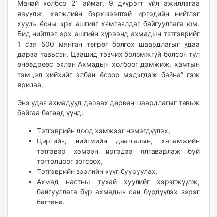
Манай холбоо 21 аймаг, 9 дүүрэгт үйл ажиллагаа
явуулж, хөгжлийн бэрхшээлтэй иргэдийн нийтлэг
хууль ёсны эрх ашгийг хамгаалдаг байгууллага юм.
Бид нийтлэг эрх ашгийн хүрээнд ахмадын тэтгэврийг
1 сая 500 мянган төгрөг болгох шаардлагыг удаа
дараа тавьсан. Цаашид тэвчих боломжгүй болсон тул
өнөөдрөөс эхлэн Ахмадын холбоог дэмжиж, хамтын
тэмцэл хийхийг албан ёсоор мэдэгдэж байна” гэж
ярилаа.
Энэ удаа ахмадууд дараах дөрвөн шаардлагыг тавьж
байгаа бөгөөд үүнд:
Тэтгэврийн доод хэмжээг нэмэгдүүлэх,
Цэргийн, нийгмийн даатгалын, халамжийн
тэтгэвэр хэмээн иргэдээ ялгаварлаж буй
тогтолцоог зогсоох,
Тэтгэврийн зээлийн хүүг бууруулах,
Ахмад настны тухай хуулийг хэрэгжүүлж,
байгууллага бүр ахмадын сан бүрдүүлэх зэрэг
багтана.