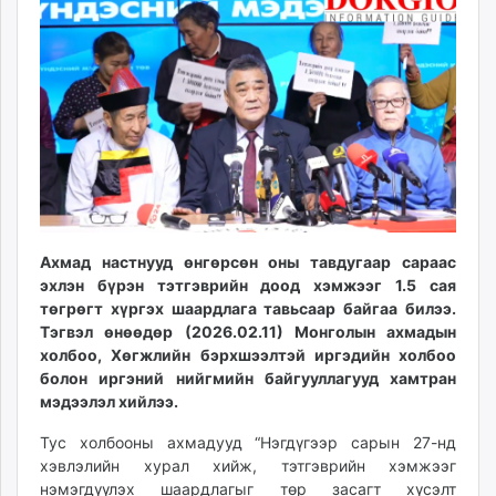
13:24:54
09:15:46
ikon.mn
mnb.mn
Livetv.mn
Eguur.mn
24tsag.mn
shuud.mn
eagle.mn
ergelt.mn
zarig.mn
Ахмад настнууд өнгөрсөн оны тавдугаар сараас
today.mn
эхлэн бүрэн тэтгэврийн доод хэмжээг 1.5 сая
zuv.mn
төгрөгт хүргэх шаардлага тавьсаар байгаа билээ.
mminfo.mn
Тэгвэл өнөөдөр (2026.02.11) Монголын ахмадын
ugluu.mn
холбоо, Хөгжлийн бэрхшээлтэй иргэдийн холбоо
urlag.mn
болон иргэний нийгмийн байгууллагууд хамтран
мэдээлэл хийлээ.
unen.mn
asu.mn
Тус холбооны ахмадууд “Нэгдүгээр сарын 27-нд
shudarga.mn
хэвлэлийн хурал хийж, тэтгэврийн хэмжээг
shuurhai.mn
нэмэгдүүлэх шаардлагыг төр засагт хүсэлт