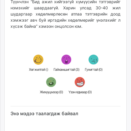
Түүнчлэн “Бид ажил хийгээгүй хүмүүсийн тэтгэврийг
нэмэхийг шаардаагүй. Харин улсад 30-40 жил
шударгаар хөдөлмөрлөсөн атлаа тэтгэврийн доод
хэмжээг авч буй иргэдийн хөдөлмөрийг үнэлэхийг л
хүсэж байна” хэмээн онцолсон юм.
Хөгжилтэй (
)
Гайхамшигтай (
3
)
Гунигтай (
0
)
Жихүүцмээр (
0
)
Үзэн ядмаар (
0
)
Энэ мэдээ таалагдаж байвал