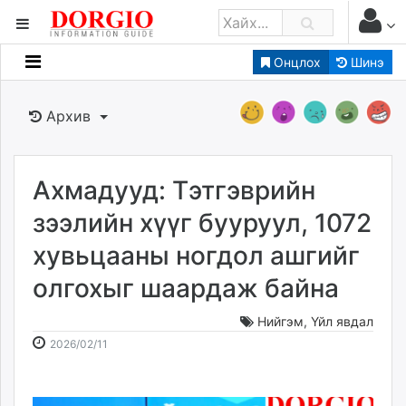
Онцлох
Шинэ
Мэдээллийн
Зар мэдээллийн
Архив
Банк санхүү
Бизнес ААН
Төрийн
Ахмадууд: Тэтгэврийн
Нийслэлийн
зээлийн хүүг бууруул, 1072
хувьцааны ногдол ашгийг
dorgio.mn
олгохыг шаардаж байна
Gogo.mn
caak.mn
Нийгэм
,
Үйл явдал
news.mn
2026-
2026-
2026/02/11
zindaa.mn
02-
08-
Baabar.mn
11
08
tovch.mn