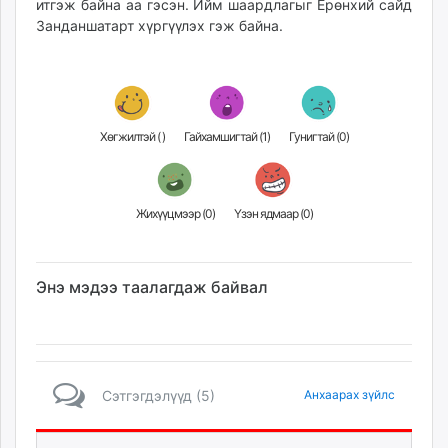
итгэж байна аа гэсэн. Ийм шаардлагыг Ерөнхий сайд
Занданшатарт хүргүүлэх гэж байна.
Хөгжилтэй (
)
Гайхамшигтай (
1
)
Гунигтай (
0
)
Жихүүцмээр (
0
)
Үзэн ядмаар (
0
)
Энэ мэдээ таалагдаж байвал
Сэтгэгдэлүүд (5)
Анхаарах зүйлс