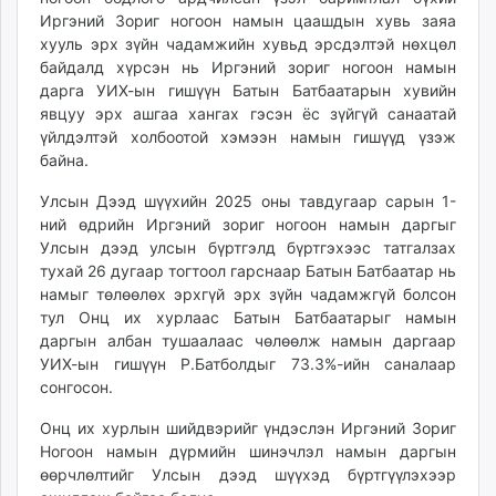
Иргэний Зориг ногоон намын цаашдын хувь заяа
хууль эрх зүйн чадамжийн хувьд эрсдэлтэй нөхцөл
байдалд хүрсэн нь Иргэний зориг ногоон намын
дарга УИХ-ын гишүүн Батын Батбаатарын хувийн
явцуу эрх ашгаа хангах гэсэн ёс зүйгүй санаатай
үйлдэлтэй холбоотой хэмээн намын гишүүд үзэж
байна.
Улсын Дээд шүүхийн 2025 оны тавдугаар сарын 1-
ний өдрийн Иргэний зориг ногоон намын даргыг
Улсын дээд улсын бүртгэлд бүртгэхээс татгалзах
тухай 26 дугаар тогтоол гарснаар Батын Батбаатар нь
намыг төлөөлөх эрхгүй эрх зүйн чадамжгүй болсон
тул Онц их хурлаас Батын Батбаатарыг намын
даргын албан тушаалаас чөлөөлж намын даргаар
УИХ-ын гишүүн Р.Батболдыг 73.3%-ийн саналаар
сонгосон.
Онц их хурлын шийдвэрийг үндэслэн Иргэний Зориг
Ногоон намын дүрмийн шинэчлэл намын даргын
өөрчлөлтийг Улсын дээд шүүхэд бүртгүүлэхээр