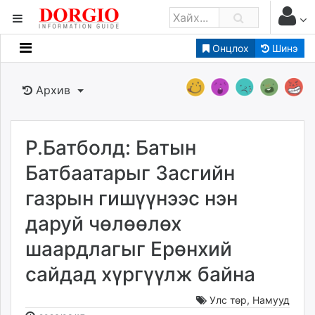
Онцлох
Шинэ
Мэдээллийн
Зар мэдээллийн
Архив
Банк санхүү
Бизнес ААН
Төрийн
Р.Батболд: Батын
Нийслэлийн
Батбаатарыг Засгийн
газрын гишүүнээс нэн
dorgio.mn
даруй чөлөөлөх
Gogo.mn
caak.mn
шаардлагыг Ерөнхий
news.mn
сайдад хүргүүлж байна
zindaa.mn
Baabar.mn
Улс төр
,
Намууд
tovch.mn