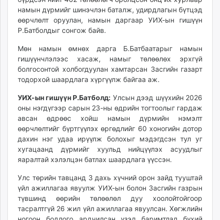
unuudur.mn
намын дүрмийг шинэчлэн баталж, удирдлагын бүтцэд
өөрчлөлт оруулан, намын даргаар УИХ-ын гишүүн
isee.mn
Р.Батболдыг сонгож байв.
mglradio.com
fact.mn
Мөн намын өмнөх дарга Б.Батбаатарыг намын
itoim.mn
гишүүнчлэлээс хасаж, намыг төлөөлөх эрхгүй
болгосонтой холбогдуулан хамтарсан Засгийн газарт
tumen.mn
тодорхой шаардлага хүргүүлж байгаа аж.
shuum.mn
times.mn
УИХ-ын гишүүн Р.Батболд:
Улсын дээд шүүхийн 2026
tvmongolia.mn
оны нэгдүгээр сарын 23-ны өдрийн тогтоолыг гардаж
авсан өдрөөс хойш намын дүрмийн нэмэлт
mass.mn
өөрчлөлтийг бүртгүүлэх өргөдлийг 60 хоногийн дотор
unegui.mn
дахин нэг удаа ирүүлж болохыг мэдэгдсэн тул уг
assa.mn
хугацаанд дүрмийг хуульд нийцүүлэх асуудлыг
toim.mn
яаралтай хэлэлцэн батлах шаардлага үүссэн.
tac.mn
Улс төрийн тавцанд 3 дахь хүчний орон зайд тууштай
paparazzi.mn
үйл ажиллагаа явуулж УИХ-ын болон Засгийн газрын
unread.today
түвшинд өөрийн төлөөлөл дуу хоолойтойгоор
тасралтгүй 26 жил үйл ажиллагаа явуулсан. Хөгжлийн
ногоон бодлого ардчилсан үзэл баримтлал бүхий