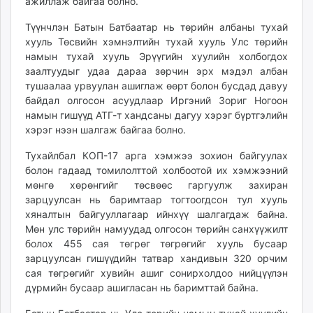
ажиллаж байгаа болно.
Түүнчлэн Батын Батбаатар нь төрийн албаны тухай
хууль Төсвийн хэмнэлтийн тухай хууль Улс төрийн
намын тухай хууль Эрүүгийн хуулийн холбогдох
заалтуудыг удаа дараа зөрчин эрх мэдэл албан
тушаалаа урвуулан ашиглаж өөрт болон бусдад давуу
байдал олгосон асуудлаар Иргэний Зориг Ногоон
намын гишүүд АТГ-т хандсаны дагуу хэрэг бүртгэлийн
хэрэг нээн шалгаж байгаа болно.
Тухайлбал КОП-17 арга хэмжээ зохион байгуулах
болон гадаад томилолттой холбоотой их хэмжээний
мөнгө хөрөнгийг төсвөөс гаргуулж захиран
зарцуулсан нь баримтаар тогтоогдсон тул хууль
хяналтын байгууллагаар ийнхүү шалгагдаж байна.
Мөн улс төрийн намуудад олгосон төрийн санхүүжилт
болох 455 сая төгрөг төгрөгийг хууль бусаар
зарцуулсан гишүүдийн татвар хандивын 320 орчим
сая төгрөгийг хувийн ашиг сонирхолдоо нийцүүлэн
дүрмийн бусаар ашигласан нь баримттай байна.