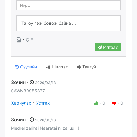
·
GIF
Илгээх
Сүүлийн
Шилдэг
Таагүй
Зочин ·
2026/03/18
SAWN80955877
·
Хариулах
Устгах
-
0
-
0
Зочин ·
2026/03/18
Medrel zalihai Naaratai ni zailuul!!!