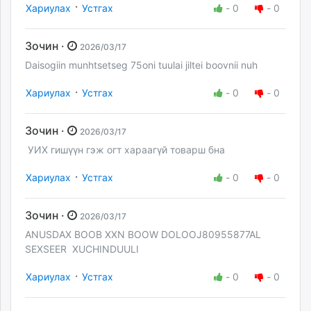
·
Хариулах
Устгах
-
0
-
0
Зочин ·
2026/03/17
Daisogiin munhtsetseg 75oni tuulai jiltei boovnii nuh
·
Хариулах
Устгах
-
0
-
0
Зочин ·
2026/03/17
УИХ гишүүн гэж огт хараагүй товарш бна
·
Хариулах
Устгах
-
0
-
0
Зочин ·
2026/03/17
ANUSDAX BOOB XXN BOOW DOLOOJ80955877AL
SEXSEER XUCHINDUULI
·
Хариулах
Устгах
-
0
-
0