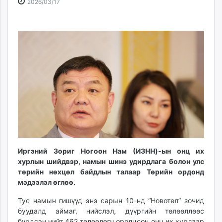
2026-
2026-
2026/03/17
ikon.mn
03-
08-
mnb.mn
17
10
Livetv.mn
14:24:50
18:42:00
Eguur.mn
24tsag.mn
shuud.mn
eagle.mn
ergelt.mn
zarig.mn
today.mn
zuv.mn
mminfo.mn
Иргэний Зориг Ногоон Нам (ИЗНН)-ын онц их
ugluu.mn
хурлын шийдвэр, намын шинэ удирдлага болон улс
urlag.mn
төрийн нөхцөл байдлын талаар Төрийн ордонд
unen.mn
мэдээлэл өглөө.
asu.mn
Тус намын гишүүд энэ сарын 10-нд “Новотел” зочид
shudarga.mn
буудалд аймаг, нийслэл, дүүргийн төлөөллөөс
shuurhai.mn
бүрдсэн нийт
462 төлөөлөгч оролцсон онц их хурлаар