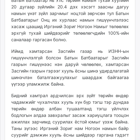
Батын Батбаатар нь Улс төрийн намын тухай хуулийн
20 дугаар зүйлийн 20.4 дэх хэсэгт заасны дагуу
намын үнэт зүйл зарчмыг ноцтой зөрчсөн тул Батын
Батбаатарыг Онц их хурлаас намын гишүүнчлэлээс
хасаж цаашид Иргэний Зориг Ногоон Намыг төлөөлөх
эрхгүй тухай шийдвэрийг төлөөлөгчдийн 100%-ийн
саналаар гаргасан болно.
Иймд хамтарсан Засгийн газар нь ИЗНН-ын
гишүүнчлэлгүй болсон Батын Батбаатарыг Засгийн
газрын гишүүнээс нэн даруй чөлөөлөх, хамтарсан
Засгийн газрын гэрээг хууль ёсны шинэ удирдлагатай
шинэчлэн баталгаажуулахыг шаардаж байгаагаа
үүгээр уламжилж байна.
Бидний хамтрал ардчилсан эрх зүйт төрийн өндөр
чадамжийг чухалчлах хууль хүн бүр тэгш тэр дундаа
төрийн өндөр албан тушаалтанд тэгш үйлчлэх
бодлогын алдаа завхралыг засаж хариуцлага тооцон
ажиллах зарчимд суурилах ёстой юмыг үзэж байна.
Таны зүгээс Иргэний Зориг нам Ногоон намын байр
суурийг дэмжин хууль ёсны шийдвэр гаргана гэдэгт