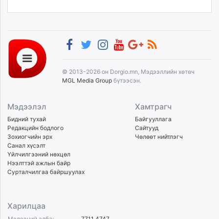
© 2013-2026 он Dorgio.mn, Мэдээллийн хөтөч
MGL Media Group
бүтээсэн.
Мэдээлэл
Хамтрагч
Бидний тухай
Байгууллага
Редакцийн бодлого
Сайтууд
Зохиогчийн эрх
Чөлөөт нийтлэгч
Санал хүсэлт
Үйлчилгээний нөхцөл
Нээлттэй ажлын байр
Сурталчилгаа байршуулах
Харилцаа
Мэдээний алба:
7711 4747