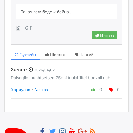
·
GIF
Илгээх
Сүүлийн
Шилдэг
Таагүй
Зочин ·
2026/04/02
Daisogiin munhtsetseg 75oni tuulai jiltei boovnii nuh
·
Хариулах
Устгах
-
0
-
0