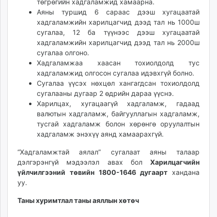
төгрөгийн хадгаламжид хамаарна.
Аяны туршид 6 сараас дээш хугацаатай
хадгаламжийн харилцагчид дээд тал нь 1000ш
сугалаа, 12 ба түүнээс дээш хугацаатай
хадгаламжийн харилцагчид дээд тал нь 2000ш
сугалаа олгоно.
Хадгаламжаа хаасан тохиолдолд тус
хадгаламжид олгосон сугалаа идэвхгүй болно.
Сугалаа үүсэх нөхцөл хангагдсан тохиолдолд
сугалааны дугаар 2 өдрийн дараа үүснэ.
Харилцах, хугацаагүй хадгаламж, гадаад
валютын хадгаламж, байгууллагын хадгаламж,
тусгай хадгаламж болон хөрөнгө оруулалтын
хадгаламж энэхүү аянд хамаарахгүй.
“Хадгаламжтай аялал” сугалаат аяны талаар
дэлгэрэнгүй мэдээлэл авах бол
Харилцагчийн
үйлчилгээний төвийн 1800-1646 дугаарт
хандана
уу.
Таны х
уримтлал
таны аяллын хөтө
ч