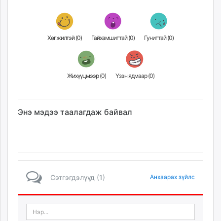
Хөгжилтэй (
0
)
Гайхамшигтай (
0
)
Гунигтай (
0
)
Жихүүцмээр (
0
)
Үзэн ядмаар (
0
)
Энэ мэдээ таалагдаж байвал
Сэтгэгдэлүүд (1)
Анхаарах зүйлс