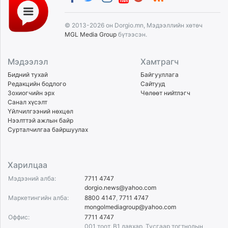
© 2013-2026 он Dorgio.mn, Мэдээллийн хөтөч
MGL Media Group
бүтээсэн.
Мэдээлэл
Хамтрагч
Бидний тухай
Байгууллага
Редакцийн бодлого
Сайтууд
Зохиогчийн эрх
Чөлөөт нийтлэгч
Санал хүсэлт
Үйлчилгээний нөхцөл
Нээлттэй ажлын байр
Сурталчилгаа байршуулах
Харилцаа
Мэдээний алба:
7711 4747
dorgio.news@yahoo.com
Маркетингийн алба:
8800 4147
,
7711 4747
mongolmediagroup@yahoo.com
Оффис:
7711 4747
001 тоот, B1 давхар, Тусгаар тогтнолын