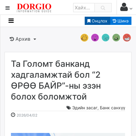
Онцлох
Шинэ
Мэдээллийн
Зар мэдээллийн
Архив
Банк санхүү
Бизнес ААН
Төрийн
Та Голомт банканд
Нийслэлийн
хадгаламжтай бол “2
ӨРӨӨ БАЙР”-ны эзэн
dorgio.mn
болох боломжтой
Gogo.mn
caak.mn
Эдийн засаг
,
Банк санхүү
news.mn
2026-
2026-
2026/04/02
zindaa.mn
04-
08-
Baabar.mn
02
07
tovch.mn