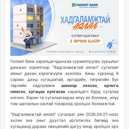
12:32:20
13:49:58
ikon.mn
mnb.mn
Livetv.mn
Eguur.mn
24tsag.mn
shuud.mn
eagle.mn
ergelt.mn
Голомт банк харилцагчдынхаа хуримтлуулах зуршлыг
zarig.mn
дэмжих зорилгоор “Хадгаламжтай аялал” сугалаат
today.mn
аяныг дахин хэрэгжүүлж эхэллээ. Аяны хүрээнд 6
zuv.mn
сараас дээш хугацаатай, иргэдийн, төгрөгийн бүх
mminfo.mn
төрлийн хадгаламж
ш
инээр нээ
сэн
,
о
рлого
ugluu.mn
нэм
сэн
,
х
угацаа сунга
сан
харилцагч бүрд сугалаа
олгоно. Харин та сугалаагаараа илүү их боломж, илүү
urlag.mn
том шагналын сантай тохиролд оролцох боломжтой.
unen.mn
asu.mn
“Хадгаламжтай аялал” сугалаат аян 2026.04.01-нээс
shudarga.mn
эхлэн энэ оныг дуустал үргэлжлэх бөгөөд энэ
хугацаанд дараах нөхцөлийн дагуу аянд оролцох эрх
shuurhai.mn