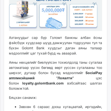
Азтануудыг сар бүр Голомт банкны албан ёсны
фэйсбүүк хуудсаар шууд дамжуулан тодруулах тул та
бүхэн
Golomt Bank
хуудсыг даган аяны талаар
мэдээллийг цаг тухай бүрд нь аваарай.
Аяны нөхцөлийг биелүүлсэн тохиолдолд таны сугалаа
автоматаар үүсэх бөгөөд өөрт үүссэн сугалааны тоо
ширхэг, дугаар болон бусад мэдээллийг
SocialPay
аппликэйшний “Лояалти”
цэс
болон
loyalty.golomtbank.com
вэбсайтаас шалгах
боломжтой.
Бяцхан санамж:
Зөвхөн 6 сараас дээш хугацаатай, иргэдийн,