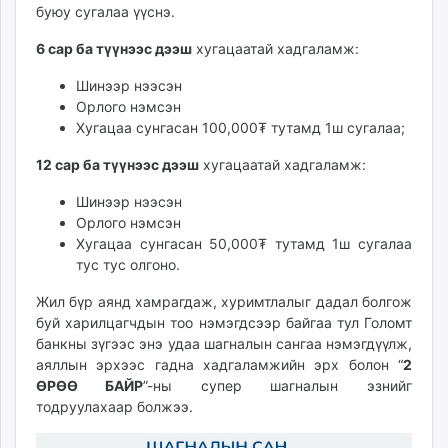
буюу сугалаа үүснэ.
unuudur.mn
isee.mn
6 сар ба түүнээс дээш
хугацаатай хадгаламж:
mglradio.com
Шинээр нээсэн
fact.mn
Орлого нэмсэн
itoim.mn
Хугацаа сунгасан 100,000₮ тутамд 1ш сугалаа;
tumen.mn
12 сар ба түүнээс дээш
хугацаатай хадгаламж:
shuum.mn
times.mn
Шинээр нээсэн
tvmongolia.mn
Орлого нэмсэн
mass.mn
Хугацаа сунгасан 50,000₮ тутамд 1ш сугалаа
тус тус олгоно.
unegui.mn
assa.mn
Жил бүр аянд хамрагдаж, хуримтлалыг дадал болгож
toim.mn
буй харилцагчдын тоо нэмэгдсээр байгаа тул Голомт
tac.mn
банкны зүгээс энэ удаа шагналын сангаа нэмэгдүүлж,
аяллын эрхээс гадна хадгаламжийн эрх болон “
2
paparazzi.mn
ӨРӨӨ БАЙР
”-ны супер шагналын эзнийг
unread.today
тодруулахаар болжээ.