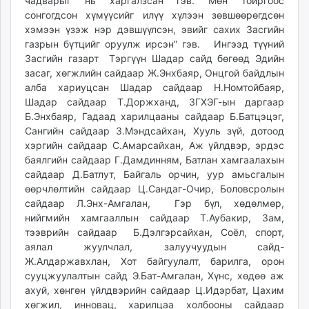
чадварыг нь харгалзсан гэв. Мөн тойргоос
сонгогдсон хүмүүсийг илүү хүлээн зөвшөөрөгдсөн
хэмээн үзэж нэр дэвшүүлсэн, эвийг сахих Засгийн
газрын бүтцийг оруулж ирсэн” гэв. Ингээд түүний
Засгийн газарт Тэргүүн Шадар сайд бөгөөд Эдийн
засаг, хөгжлийн сайдаар Ж.Энхбаяр, Онцгой байдлын
алба хариуцсан Шадар сайдаар Н.Номтойбаяр,
Шадар сайдаар Т.Доржханд, ЗГХЭГ-ын даргаар
Б.Энхбаяр, Гадаад харилцааны сайдаар Б.Батцэцэг,
Сангийн сайдаар З.Мэндсайхан, Хууль зүй, дотоод
хэргийн сайдаар С.Амарсайхан, Аж үйлдвэр, эрдэс
баялгийн сайдаар Г.Дамдинням, Батлан хамгаалахын
сайдаар Д.Батлут, Байгаль орчин, уур амьсгалын
өөрчлөлтийн сайдаар Ц.Сандаг-Очир, Боловсролын
сайдаар Л.Энх-Амгалан, Гэр бүл, хөдөлмөр,
нийгмийн хамгааллын сайдаар Т.Аубакир, Зам,
тээврийн сайдаар Б.Дэлгэрсайхан, Соёл, спорт,
аялал жуулчлал, залуучуудын сайд-
Ж.Алдаржавхлан, Хот байгуулалт, барилга, орон
сууцжуулалтын сайд Э.Бат-Амгалан, Хүнс, хөдөө аж
ахуй, хөнгөн үйлдвэрийн сайдаар Ц.Идэрбат, Цахим
хөгжил, инновац, харилцаа холбооны сайдаар