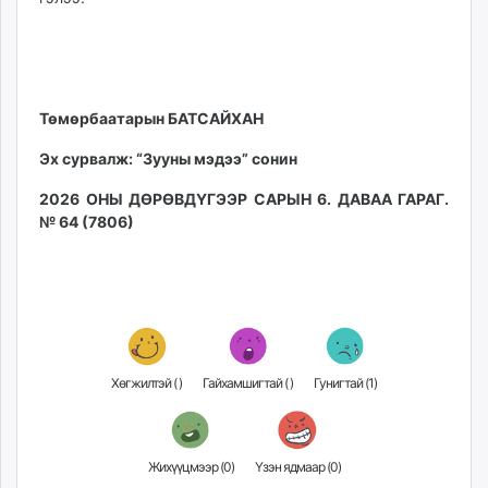
Төмөрбаатарын БАТСАЙХАН
Эх сурвалж: “Зууны мэдээ” сонин
2026 ОНЫ ДӨРӨВДҮГЭЭР САРЫН 6. ДАВАА ГАРАГ.
№ 64 (7806)
Хөгжилтэй (
)
Гайхамшигтай (
)
Гунигтай (
1
)
Жихүүцмээр (
0
)
Үзэн ядмаар (
0
)