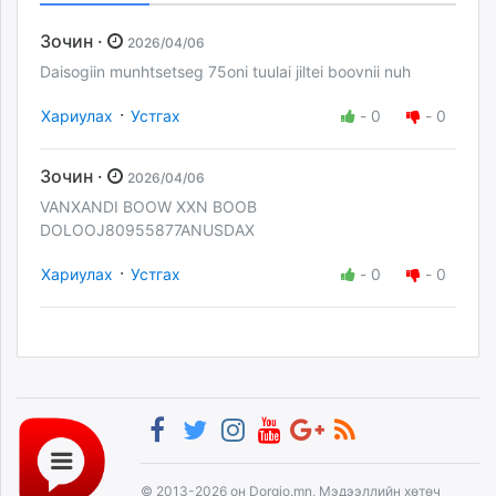
Зочин ·
2026/04/06
Daisogiin munhtsetseg 75oni tuulai jiltei boovnii nuh
·
Хариулах
Устгах
-
0
-
0
Зочин ·
2026/04/06
VANXANDI BOOW XXN BOOB
DOLOOJ80955877ANUSDAX
·
Хариулах
Устгах
-
0
-
0
© 2013-2026 он Dorgio.mn, Мэдээллийн хөтөч