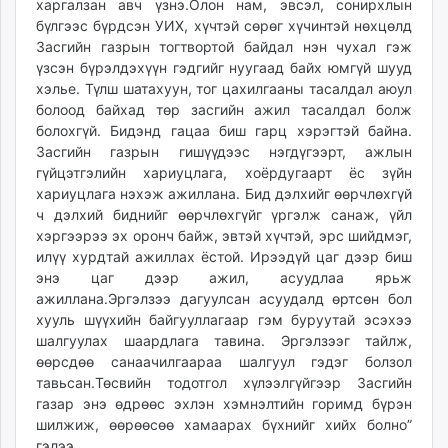
харгалзан авч үзнэ.Олон нам, эвсэл, сонирхлын
бүлгээс бүрдсэн УИХ, хүчтэй сөрөг хүчинтэй нөхцөлд
Засгийн газрын тогтвортой байдал нэн чухал гэж
үзсэн бүрэлдэхүүн гэдгийг нуугаад байх юмгүй шууд
хэлье. Түлш шатахуун, тог цахилгааны тасалдал аюул
болоод байхад төр засгийн ажил тасалдал болж
болохгүй. Бидэнд гацаа биш гарц хэрэгтэй байна.
Засгийн газрын гишүүдээс нэгдүгээрт, ажлын
гүйцэтгэлийн хариуцлага, хоёрдугаарт ёс зүйн
хариуцлага нэхэж ажиллана. Бид дэлхийг өөрчлөхгүй
ч дэлхий биднийг өөрчлөхгүйг үргэлж санаж, үйл
хэргээрээ эх оронч байж, эвтэй хүчтэй, эрс шийдмэг,
илүү хурдтай ажиллах ёстой. Ирээдүй цаг дээр биш
энэ цаг дээр ажил, асуудлаа ярьж
ажиллана.Эргэлзээ дагуулсан асуудалд өртсөн бол
хууль шүүхийн байгууллагаар гэм буруутай эсэхээ
шалгуулах шаардлага тавина. Эргэлзээг тайлж,
өөрсдөө санаачилгаараа шалгуул гэдэг болзол
тавьсан.Төсвийн тодотгол хүлээлгүйгээр Засгийн
газар энэ өдрөөс эхлэн хэмнэлтийн горимд бүрэн
шилжиж, өөрөөсөө хамаарах бүхнийг хийх болно”
гэлээ.