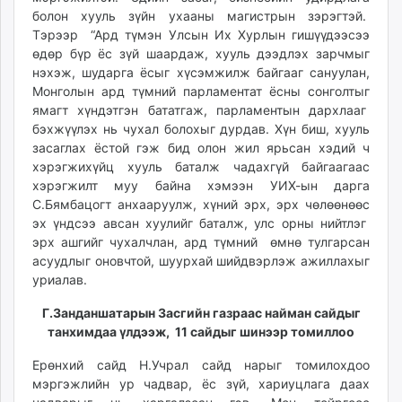
болон хууль зүйн ухааны магистрын зэрэгтэй.
Тэрээр “Ард түмэн Улсын Их Хурлын гишүүдээсээ
өдөр бүр ёс зүй шаардаж, хууль дээдлэх зарчмыг
нэхэж, шударга ёсыг хүсэмжилж байгааг сануулан,
Монголын ард түмний парламентат ёсны сонголтыг
ямагт хүндэтгэн бататгаж, парламентын дархлааг
бэхжүүлэх нь чухал болохыг дурдав. Хүн биш, хууль
засаглах ёстой гэж бид олон жил ярьсан хэдий ч
хэрэгжихүйц хууль баталж чадахгүй байгаагаас
хэрэгжилт муу байна хэмээн УИХ-ын дарга
С.Бямбацогт анхааруулж, хүний эрх, эрх чөлөөнөөс
эх үндсээ авсан хуулийг баталж, улс орны нийтлэг
эрх ашгийг чухалчлан, ард түмний өмнө тулгарсан
асуудлыг оновчтой, шуурхай шийдвэрлэж ажиллахыг
уриалав.
Г.Занданшатарын Засгийн газраас найман сайдыг
танхимдаа үлдээж, 11 сайдыг шинээр томиллоо
Ерөнхий сайд Н.Учрал сайд нарыг томилохдоо
мэргэжлийн ур чадвар, ёс зүй, хариуцлага даах