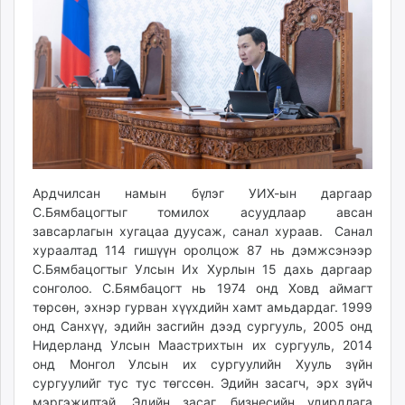
unuudur.mn
isee.mn
mglradio.com
fact.mn
itoim.mn
tumen.mn
shuum.mn
times.mn
Ардчилсан намын бүлэг УИХ-ын даргаар
tvmongolia.mn
С.Бямбацогтыг томилох асуудлаар авсан
mass.mn
завсарлагын хугацаа дуусаж, санал хураав. Санал
unegui.mn
хураалтад 114 гишүүн оролцож 87 нь дэмжсэнээр
assa.mn
С.Бямбацогтыг Улсын Их Хурлын 15 дахь даргаар
toim.mn
сонголоо. С.Бямбацогт нь 1974 онд Ховд аймагт
төрсөн, эхнэр гурван хүүхдийн хамт амьдардаг. 1999
tac.mn
онд Санхүү, эдийн засгийн дээд сургууль, 2005 онд
paparazzi.mn
Нидерланд Улсын Маастрихтын их сургууль, 2014
unread.today
онд Монгол Улсын их сургуулийн Хууль зүйн
сургуулийг тус тус төгссөн. Эдийн засагч, эрх зүйч
мэргэжилтэй. Эдийн засаг, бизнесийн удирдлага