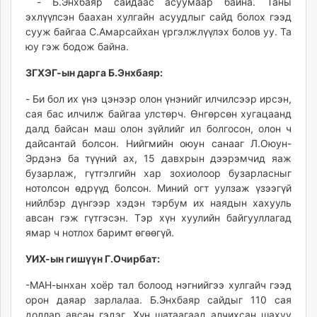
- Б.Энхбаяр сайдаас асуумаар байна. Таны
эхлүүлсэн баахан хулгайн асуудлыг сайд болох гээд
сууж байгаа С.Амарсайхан үргэлжлүүлэх болов уу. Та
юу гэж бодож байна.
ЗГХЭГ-ын дарга Б.Энхбаяр:
- Би бол их үнэ цэнээр олон үнэнийг илчилсээр ирсэн,
сая бас илчилж байгаа улстөрч. Өнгөрсөн хугацаанд
далд байсан маш олон зүйлийг ил болгосон, олон ч
дайсантай болсон. Нийгмийн оюун санааг Л.Оюун-
Эрдэнэ ба түүний ах, 15 давхрын дээрэмчид яаж
бузарлаж, гүтгэлгийн хар зохиолоор бузарласныг
нотолсон өдрүүд болсон. Миний огт уулзаж үзээгүй
нийлбэр дүнгээр хэдэн тэрбум их наядын хахууль
авсан гэж гүтгэсэн. Тэр хүн хуулийн байгууллагад
ямар ч нотлох баримт өгөөгүй.
УИХ-ын гишүүн Г.Очирбат:
-МАН-ынхан хоёр тал болоод нэгнийгээ хулгайч гээд
орон даяар зарлалаа. Б.Энхбаяр сайдыг 110 сая
доллар авсан гэдэг. Хүн шатаагаад алчихсан шахуу