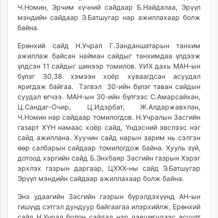
Ч.Номин, Эрчим хүчний сайдаар Б.Найдалаа, Эрүүл
мэндийн сайдаар Э.Батшугар нар ажиллахаар болж
байна.
Ерөнхий сайд Н.Учрал Г.Занданшатарын танхим
ажиллаж байсан найман сайдыг танхимдаа үлдээж
үлдсэн 11 сайдыг шинээр томилов. УИХ дахь МАН-ын
бүлэг 30,38 хэмээн хоёр хуваагдсан асуудал
яригдаж байгаа. Тэгвэл 30-ийн бүлэг таван сайдын
суудал өгчээ. МАН-ын 30-ийн бүлгээс С.Амарсайхан,
Ц.Сандаг-Очир, Ц.Идэрбат, Ж.Алдаржавхлан,
Ч.Номин нар сайдаар томилогдов. Н.Учралын Засгийн
газарт ХҮН намаас хоёр сайд, Үндэсний эвслээс нэг
сайд ажиллана. Хуучин сайд нарын зарим нь сэлгэн
өөр салбарын сайдаар томилогдож байна. Хууль зүй,
дотоод хэргийн сайд Б.Энхбаяр Засгийн газрын Хэрэг
эрхлэх газрын даргаар, ЦХХХ-ны сайд Э.Батшугар
Эрүүл мэндийн сайдаар ажиллахаар болж байна.
Энэ удаагийн Засгийн газрын бүрэлдэхүүнд АН-ын
гишүүд сэтгэл дундуур байгаагаа илэрхийлж, Ерөнхий
сайд Н.Учрал болон сайдад нэр дэвшигчдээс асуулт