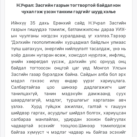
Н.Учрал: Засгийн газрын тогтвортой байдал нэн
чухал гэж үзсэн танхим гэдгийг шууд хэлье
Ийнхүү 35 дахь Ерөнхий сайд Н.Учрал Засгийн
газрын гишүүдээ томилж, батламжилсны дараа УИХ-
ын чуулганы нэгдсэн хуралдаанд үг хэллээ.Тэрээр
“Дэлхийн геополитикийн хурцадмал байдлын улмаас
түлш шатахуун, энергийн нийлүүлэлт тасалдаж, үнэ нь
хоёр дахин нугаран өсөж, хомсдол нүүрлэж, инфляц,
үнийн хөөрөгдөл үүсэж, дэлхийн улс орнууд онц
байдал тогтоосон онцгой цаг үед Монгол Улсын
Засгийн газар бүрэлдэж байна. Сайдын алба бол эрх
мэдэл гэхээс илүү өндөр үүрэг хариуцлага.
Салбартайгаа цоо шинээр дадлагажигч шиг
танилцахгүй, танин мэдэхүйн дамжаанд суух
шаардлагагүй, мэдлэг, туршлагыг харгалзан авч
үзлээ. Хурд гүйцэж ажиллах, галтай ч гашуун
шийдвэр гаргах, асуудлыг шийдэл болгох, хариуцсан
салбараа манлайлах, удирдан зохион байгуулах
чадвартай эсэхийг тооцлоо.Шинээр томилогдож
байгаа хүмүүст ч мэдлэг чадвар нь байгаа эсэхийг