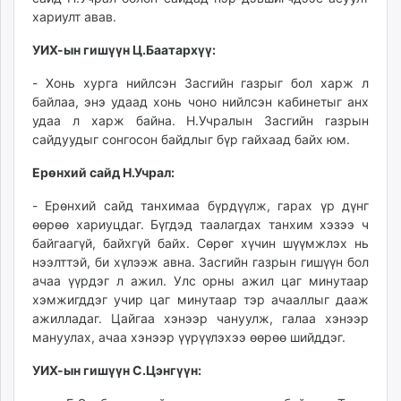
хариулт авав.
УИХ-ын гишүүн Ц.Баатархүү:
- Хонь хурга нийлсэн Засгийн газрыг бол харж л
байлаа, энэ удаад хонь чоно нийлсэн кабинетыг анх
удаа л харж байна. Н.Учралын Засгийн газрын
сайдуудыг сонгосон байдлыг бүр гайхаад байх юм.
Ерөнхий сайд Н.Учрал:
- Ерөнхий сайд танхимаа бүрдүүлж, гарах үр дүнг
өөрөө хариуцдаг. Бүгдэд таалагдах танхим хэзээ ч
байгаагүй, байхгүй байх. Сөрөг хүчин шүүмжлэх нь
нээлттэй, би хүлээж авна. Засгийн газрын гишүүн бол
ачаа үүрдэг л ажил. Улс орны ажил цаг минутаар
хэмжигддэг учир цаг минутаар тэр ачааллыг дааж
ажилладаг. Цайгаа хэнээр чануулж, галаа хэнээр
мануулах, ачаа хэнээр үүрүүлэхээ өөрөө шийддэг.
УИХ-ын гишүүн С.Цэнгүүн: