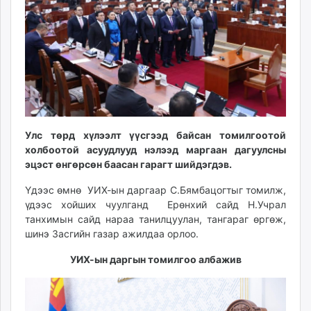
ikon.mn
mnb.mn
Livetv.mn
Eguur.mn
24tsag.mn
shuud.mn
eagle.mn
ergelt.mn
Улс төрд хүлээлт үүсгээд байсан томилгоотой
zarig.mn
холбоотой асуудлууд нэлээд маргаан дагуулсны
эцэст өнгөрсөн баасан гарагт шийдэгдэв.
today.mn
zuv.mn
Үдээс өмнө УИХ-ын даргаар С.Бямбацогтыг томилж,
mminfo.mn
үдээс хойших чуулганд Ерөнхий сайд Н.Учрал
ugluu.mn
танхимын сайд нараа танилцуулан, тангараг өргөж,
шинэ Засгийн газар ажилдаа орлоо.
urlag.mn
unen.mn
УИХ-ын даргын томилгоо албажив
asu.mn
shudarga.mn
shuurhai.mn