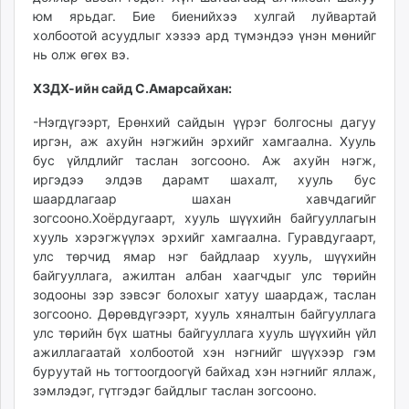
юм ярьдаг. Бие биенийхээ хулгай луйвартай
холбоотой асуудлыг хэзээ ард түмэндээ үнэн мөнийг
нь олж өгөх вэ.
ХЗДХ-ийн сайд С.Амарсайхан:
-Нэгдүгээрт, Ерөнхий сайдын үүрэг болгосны дагуу
иргэн, аж ахуйн нэгжийн эрхийг хамгаална. Хууль
бус үйлдлийг таслан зогсооно. Аж ахуйн нэгж,
иргэдээ элдэв дарамт шахалт, хууль бус
шаардлагаар шахан хавчдагийг
зогсооно.Хоёрдугаарт, хууль шүүхийн байгууллагын
хууль хэрэгжүүлэх эрхийг хамгаална. Гуравдугаарт,
улс төрчид ямар нэг байдлаар хууль, шүүхийн
байгууллага, ажилтан албан хаагчдыг улс төрийн
зодооны зэр зэвсэг болохыг хатуу шаардаж, таслан
зогсооно. Дөрөвдүгээрт, хууль хяналтын байгууллага
улс төрийн бүх шатны байгууллага хууль шүүхийн үйл
ажиллагаатай холбоотой хэн нэгнийг шүүхээр гэм
буруутай нь тогтоогдоогүй байхад хэн нэгнийг яллаж,
зэмлэдэг, гүтгэдэг байдлыг таслан зогсооно.