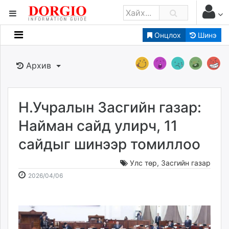
Онцлох
Шинэ
Мэдээллийн
Зар мэдээллийн
Архив
Банк санхүү
Бизнес ААН
Төрийн
Н.Учралын Засгийн газар:
Нийслэлийн
Найман сайд улирч, 11
сайдыг шинээр томиллоо
dorgio.mn
Gogo.mn
Улс төр
,
Засгийн газар
caak.mn
2026-
2026-
2026/04/06
news.mn
04-
08-
06
10
zindaa.mn
09:15:35
18:26:23
Baabar.mn
tovch.mn