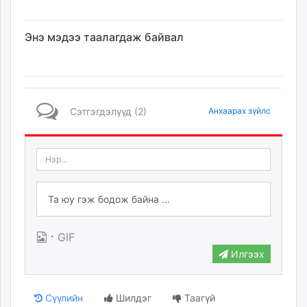
Энэ мэдээ таалагдаж байвал
Сэтгэгдэлүүд (2)
Анхаарах зүйлс
·
GIF
Илгээх
Сүүлийн
Шилдэг
Таагүй