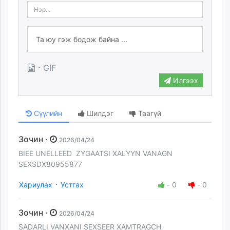
·
GIF
Илгээх
Сүүлийн
Шилдэг
Таагүй
Зочин ·
2026/04/24
BIEE UNELLEED ZYGAATSI XALYYN VANAGN
SEXSDX80955877
·
Хариулах
Устгах
-
0
-
0
Зочин ·
2026/04/24
SADARLI VANXANI SEXSEER XAMTRAGCH