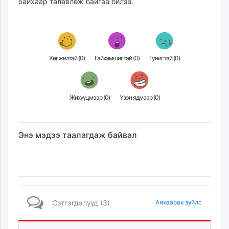
байхаар төлөвлөж байгаа билээ.
Хөгжилтэй (
0
)
Гайхамшигтай (
0
)
Гунигтай (
0
)
Жихүүцмээр (
0
)
Үзэн ядмаар (
0
)
Энэ мэдээ таалагдаж байвал
Сэтгэгдэлүүд (3)
Анхаарах зүйлс