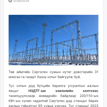
2026-
2026-
2026/04/24
ikon.mn
04-
08-
mnb.mn
24
09
Livetv.mn
10:38:56
06:42:27
Eguur.mn
24tsag.mn
shuud.mn
eagle.mn
ergelt.mn
zarig.mn
today.mn
zuv.mn
mminfo.mn
Төв аймгийн Сэргэлэн сумын нутаг дэвсгэрийн 31
ugluu.mn
мянган га газарт Хүннү хотыг байгуулж буй.
urlag.mn
Тус хотын дэд бүтцийн барилга угсралтын ажлын
unen.mn
явцыг
НЗДТГ-ын хэвлэлийн хэлтсээс
asu.mn
танилцуулснаар өнөөдрийн байдлаар 220/110-ын
shudarga.mn
КВт-ын хүчин чадалтай Сэргэлэн дэд станцыг барих
shuurhai.mn
ажлын гүйцэтгэл 95 хувьд хүрчээ. Тус станцыг 2023