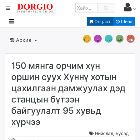
Онцлох
Шинэ
Мэдээллийн
Зар мэдээллийн
Архив
Банк санхүү
Бизнес ААН
Төрийн
150 мянга орчим хүн
Нийслэлийн
оршин суух Хүннү хотын
цахилгаан дамжуулах дэд
dorgio.mn
станцын бүтээн
Gogo.mn
caak.mn
байгуулалт 95 хувьд
news.mn
хүрчээ
zindaa.mn
Baabar.mn
Нийслэл
,
Бусад
tovch.mn