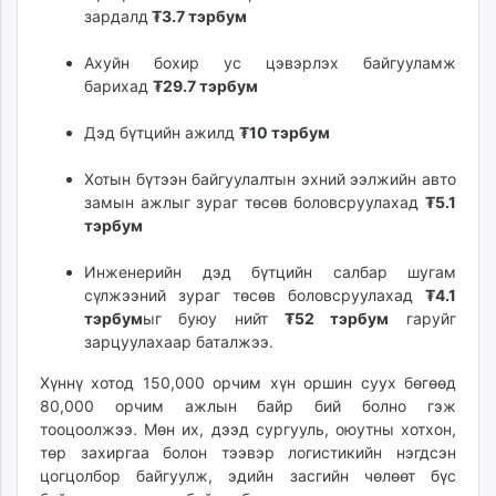
зардалд
₮3.7 тэрбум
Ахуйн бохир ус цэвэрлэх байгууламж
барихад
₮29.7 тэрбум
Дэд бүтцийн ажилд
₮10 тэрбум
Хотын бүтээн байгуулалтын эхний ээлжийн авто
замын ажлыг зураг төсөв боловсруулахад
₮5.1
тэрбум
Инженерийн дэд бүтцийн салбар шугам
сүлжээний зураг төсөв боловсруулахад
₮4.1
тэрбум
ыг буюу нийт
₮52 тэрбум
гаруйг
зарцуулахаар баталжээ.
Хүннү хотод 150,000 орчим хүн оршин суух бөгөөд
80,000 орчим ажлын байр бий болно гэж
тооцоолжээ. Мөн их, дээд сургууль, оюутны хотхон,
төр захиргаа болон тээвэр логистикийн нэгдсэн
цогцолбор байгуулж, эдийн засгийн чөлөөт бүс