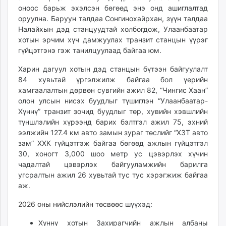
оноос барьж эхэлсэн бөгөөд энэ онд ашиглалтад
unuudur.mn
оруулна. Баруун талдаа Сонгинохайрхан, зүүн талдаа
isee.mn
Налайхын дэд станцуудтай холбогдож, Улаанбаатар
mglradio.com
хотын эрчим хүч дамжуулах транзит станцын үүрэг
fact.mn
гүйцэтгэнэ гэж танилцуулаад байгаа юм.
itoim.mn
Харин дагуул хотын дэд станцын бүтээн байгуулалт
tumen.mn
84 хувьтай үргэлжилж байгаа бол үерийн
shuum.mn
хамгаалалтын дөрвөн сувгийн ажил 82, “Чингис Хаан”
times.mn
олон улсын нисэх буудлыг түшиглэн “Улаанбаатар-
tvmongolia.mn
Хүннү” транзит зочид буудлыг төр, хувийн хэвшлийн
түншлэлийн хүрээнд барих бэлтгэл ажил 75, эхний
mass.mn
ээлжийн 127.4 км авто замын зураг төслийг “ХЗТ авто
unegui.mn
зам” ХХК гүйцэтгэж байгаа бөгөөд ажлын гүйцэтгэл
assa.mn
30, хоногт 3,000 шоо метр ус цэвэрлэх хүчин
toim.mn
чадалтай цэвэрлэх байгууламжийн барилга
tac.mn
угсралтын ажил 26 хувьтай тус тус хэрэгжиж байгаа
paparazzi.mn
аж.
unread.today
2026 оны нийслэлийн төсвөөс
шүүхэд:
Хүннү хотын Захирагчийн ажлын албаны