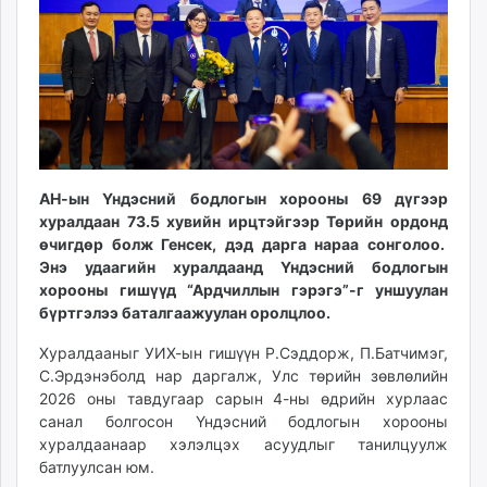
ikon.mn
mnb.mn
Livetv.mn
Eguur.mn
24tsag.mn
shuud.mn
eagle.mn
АН-ын Үндэсний бодлогын хорооны 69 дүгээр
ergelt.mn
хуралдаан 73.5 хувийн ирцтэйгээр Төрийн ордонд
zarig.mn
өчигдөр болж Генсек, дэд дарга нараа сонголоо.
today.mn
Энэ удаагийн хуралдаанд Үндэсний бодлогын
zuv.mn
хорооны гишүүд “Ардчиллын гэрэгэ”-г уншуулан
бүртгэлээ баталгаажуулан оролцлоо.
mminfo.mn
ugluu.mn
Хуралдааныг УИХ-ын гишүүн Р.Сэддорж, П.Батчимэг,
urlag.mn
С.Эрдэнэболд нар даргалж, Улс төрийн зөвлөлийн
unen.mn
2026 оны тавдугаар сарын 4-ны өдрийн хурлаас
санал болгосон Үндэсний бодлогын хорооны
asu.mn
хуралдаанаар хэлэлцэх асуудлыг танилцуулж
shudarga.mn
батлуулсан юм.
shuurhai.mn