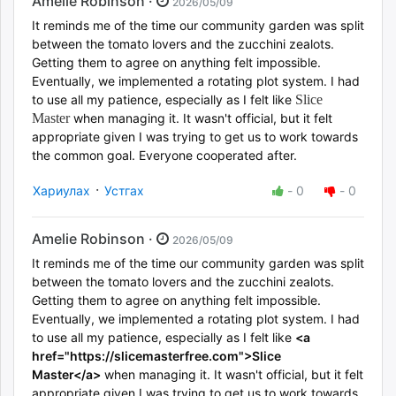
Amelie Robinson ·
2026/05/09
It reminds me of the time our community garden was split
between the tomato lovers and the zucchini zealots.
Getting them to agree on anything felt impossible.
Eventually, we implemented a rotating plot system. I had
to use all my patience, especially as I felt like
Slice
Master
when managing it. It wasn't official, but it felt
appropriate given I was trying to get us to work towards
the common goal. Everyone cooperated after.
·
Хариулах
Устгах
-
0
-
0
Amelie Robinson ·
2026/05/09
It reminds me of the time our community garden was split
between the tomato lovers and the zucchini zealots.
Getting them to agree on anything felt impossible.
Eventually, we implemented a rotating plot system. I had
to use all my patience, especially as I felt like
<a
href="https://slicemasterfree.com">Slice
Master</a>
when managing it. It wasn't official, but it felt
appropriate given I was trying to get us to work towards