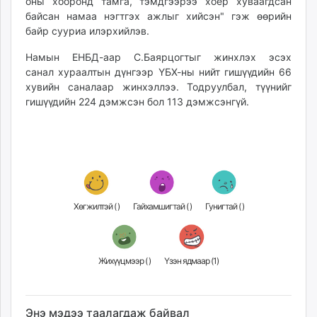
оны хооронд тамга, тэмдгээрээ хоёр хуваагдсан
байсан намаа нэгтгэх ажлыг хийсэн" гэж өөрийн
байр сууриа илэрхийлэв.
Намын ЕНБД-аар С.Баярцогтыг жинхлэх эсэх
санал хураалтын дүнгээр ҮБХ-ны нийт гишүүдийн 66
хувийн саналаар жинхэллээ. Тодруулбал, түүнийг
гишүүдийн 224 дэмжсэн бол 113 дэмжсэнгүй.
Хөгжилтэй (
)
Гайхамшигтай (
)
Гунигтай (
)
Жихүүцмээр (
)
Үзэн ядмаар (
1
)
Энэ мэдээ таалагдаж байвал