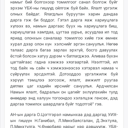
намыг бий болгохоор томилгоог санал болгож буйг
эрхэм ҮБХ-ны гишүүд ойлгож буй байх. Ялалт үргэлж
олных байдаг. Ялагдлын буруутан харин дандаа
дарга гэж би боддог. Гэтэл дарга яаж хариуцлага
хүлээх вэ, намын даргаас буух нь хариуцлага биш,
хариуцлагаа хамтдаа, цугтаа үүрье, асуудлаа ил тод
яриад олонхын саналаар томилгоо хийе гэж өмнөх
хурал дээр олон хүн хэлснийг эргэн сануулъя. Нөгөө
талаас дарга багаа зарлах эрхгүй, босго давуулах
ёстой болсон хатуу дүрэм ч батлагджээ. Аливаа бүхэн
цагтайгаас гадна хэмжээ хязгаартай. Нээлттэй, ил
тод байх нь сайн ч хэмжээнээсээ хэтэрвэл намаа ч
сүйрүүлэх эрсдэлтэй. Дотооддоо үргэлжилж буй
хэрүүл тэмцлээ зогсоож, ялалт, амжилт руугаа
дөтлөх цаг хэдийн ирснийг сануулъя. Ардчилсан
Намын ялалт, бадралын он цагийг эхлүүлэхийн тулд
өнөөдөр энд халуун тогоондоо хэлэлцэж генсек, дэд
даргаа томилох шаардлага буйг тодотгоё" гэв.
АН-ын дарга О.Цогтгэрэл намынхаа дэд даргад УИХ-
ын гишүүн Н.Ганибал, Л.Мөнхбаясгалан, Д.Энхтуяа,
П.Мөнхтулга, Ч.Өнөрбаяр нарыг нэр дэвшүүлж, ҮБХ-