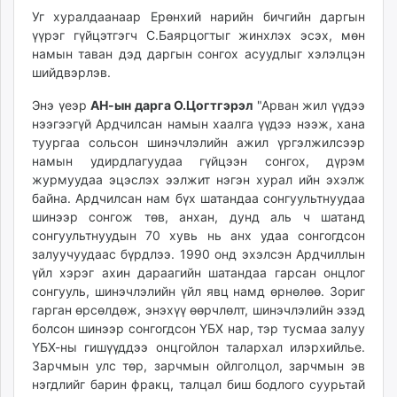
unuudur.mn
Уг хуралдаанаар Ерөнхий нарийн бичгийн даргын
үүрэг гүйцэтгэгч С.Баярцогтыг жинхлэх эсэх, мөн
isee.mn
намын таван дэд даргын сонгох асуудлыг хэлэлцэн
mglradio.com
шийдвэрлэв.
fact.mn
itoim.mn
Энэ үеэр
АН-ын дарга О.Цогтгэрэл
"Арван жил үүдээ
нээгээгүй Ардчилсан намын хаалга үүдээ нээж, хана
tumen.mn
туургаа сольсон шинэчлэлийн ажил үргэлжилсээр
shuum.mn
намын удирдлагуудаа гүйцээн сонгох, дүрэм
times.mn
журмуудаа эцэслэх ээлжит нэгэн хурал ийн эхэлж
tvmongolia.mn
байна. Ардчилсан нам бүх шатандаа сонгуультнуудаа
mass.mn
шинээр сонгож төв, анхан, дунд аль ч шатанд
сонгуультнуудын 70 хувь нь анх удаа сонгогдсон
unegui.mn
залуучуудаас бүрдлээ. 1990 онд эхэлсэн Ардчиллын
assa.mn
үйл хэрэг ахин дараагийн шатандаа гарсан онцлог
toim.mn
сонгууль, шинэчлэлийн үйл явц намд өрнөлөө. Зориг
tac.mn
гарган өрсөлдөж, энэхүү өөрчлөлт, шинэчлэлийн эзэд
paparazzi.mn
болсон шинээр сонгогдсон ҮБХ нар, тэр тусмаа залуу
ҮБХ-ны гишүүддээ онцгойлон талархал илэрхийлье.
unread.today
Зарчмын улс төр, зарчмын ойлголцол, зарчмын эв
нэгдлийг барин фракц, талцал биш бодлого суурьтай