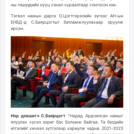
ны гишүүдийн нууц санал хураалтаар сонгосон юм.
Тэгвэл намын дарга О.Цогтгэрэлийн зүгээс АН-ын
ЕНБД-д С.Баярцогтыг батламжлуулахаар оруулж
ирсэн.
Нэр дэвшигч С.Баярцогт
"Надад Ардчилсан намыг
ялуулах хүсэл зориг бас боломж байгаа. Та бүгдийн
итгэлийг хичээл зүтгэлээр хариулж чадна. 2021-2023