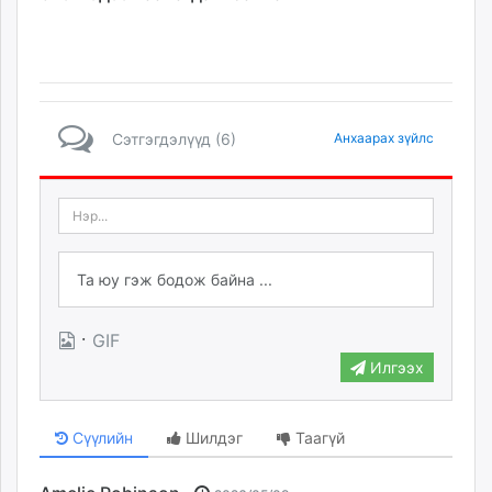
Сэтгэгдэлүүд (6)
Анхаарах зүйлс
·
GIF
Илгээх
Сүүлийн
Шилдэг
Таагүй