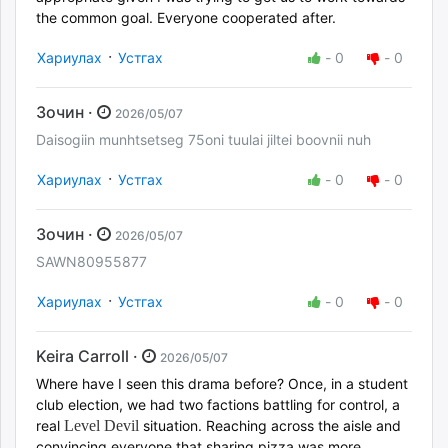
the common goal. Everyone cooperated after.
·
Хариулах
Устгах
-
0
-
0
Зочин ·
2026/05/07
Daisogiin munhtsetseg 75oni tuulai jiltei boovnii nuh
·
Хариулах
Устгах
-
0
-
0
Зочин ·
2026/05/07
SAWN80955877
·
Хариулах
Устгах
-
0
-
0
Keira Carroll ·
2026/05/07
Where have I seen this drama before? Once, in a student
club election, we had two factions battling for control, a
real
Level Devil
situation. Reaching across the aisle and
convincing everyone that sharing pizza was more