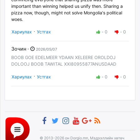
important than winning helped us unify then. Sharing a
pizza now, though, might not solve Mongolia's political
woes.
·
Хариулах
Устгах
-
0
-
0
Зочин ·
2026/05/07
BOOB GOE EDELMEER YDAAN XELEERE OROLDOJ
DOLOOJ BOOB TAWITAL XXI80955877ANUSDAAD
·
Хариулах
Устгах
-
0
-
0
© 2013-2026 он Dorgio.mn, Мэдээллийн хөтөч