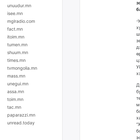
з
unuudur.mn
б
isee.mn
-
mglradio.com
х
fact.mn
ш
itoim.mn
з
tumen.mn
д
shuum.mn
ө
times.mn
ц
У
tvmongolia.mn
х
mass.mn
unegui.mn
Д
assa.mn
б
т
toim.mn
м
tac.mn
б
paparazzi.mn
х
unread.today
“
б
э