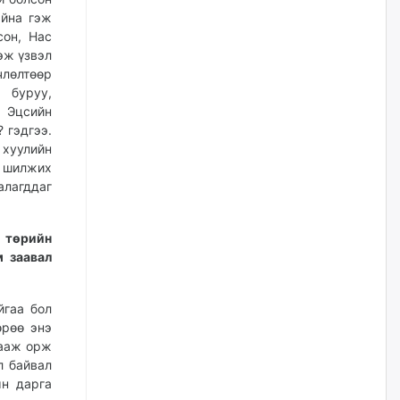
жилийн ойд зориулсан
айна гэж
наадмыг хойшлуулав
сон, Нас
өчигдѳр
эж үзвэл
члөлтөөр
Монгол Улсад 162 вагон - 9720
 буруу,
тонн АИ-92 орж иржээ
 Эцсийн
 гэдгээ.
өчигдѳр
 хуулийн
 шилжих
Jade Gas: 1.1 тэрбум австрали
алагддаг
долларын санхүүжилтийн
эцсийн гэрээг есдүгээр сард
байгуулбал Тавантолгойн
метан хийн үйлдвэрлэлийн
с төрийн
өрөмдлөгийг 2027 онд эхлүүлнэ
м заавал
өчигдѳр
йгаа бол
Ханын материалд эхний
өрөө энэ
ээлжийн 6 блок орон сууцны
зааж орж
барилга угсралтын ажил
үргэлжилж байна
л байвал
ын дарга
өчигдѳр