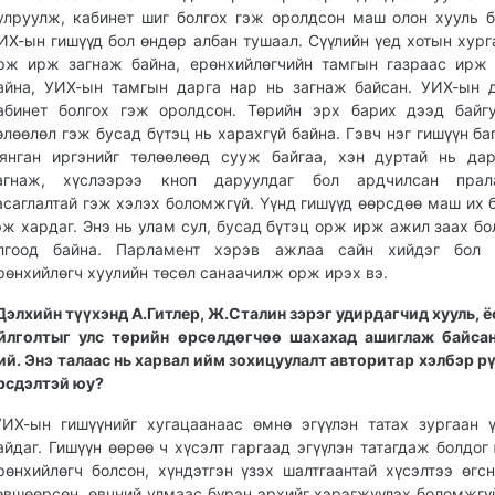
улруулж, кабинет шиг болгох гэж оролдсон маш олон хууль б
ИХ-ын гишүүд бол өндөр албан тушаал. Сүүлийн үед хотын хург
рж ирж загнаж байна, ерөнхийлөгчийн тамгын газраас ирж
айна, УИХ-ын тамгын дарга нар нь загнаж байсан. УИХ-ын 
абинет болгох гэж оролдсон. Төрийн эрх барих дээд байг
өлөөлөл гэж бусад бүтэц нь харахгүй байна. Гэвч нэг гишүүн ба
янган иргэнийг төлөөлөөд сууж байгаа, хэн дуртай нь да
агнаж, хүслээрээ кноп даруулдаг бол ардчилсан прал
асаглалтай гэж хэлэх боломжгүй. Үүнд гишүүд өөрсдөө маш их 
эж хардаг. Энэ нь улам сул, бусад бүтэц орж ирж ажил заах б
лгоод байна. Парламент хэрэв ажлаа сайн хийдэг бол
рөнхийлөгч хуулийн төсөл санаачилж орж ирэх вэ.
Дэлхийн түүхэнд А.Гитлер, Ж.Сталин зэрэг удирдагчид хууль, ёс
йлголтыг улс төрийн өрсөлдөгчөө шахахад ашиглаж байса
ий. Энэ талаас нь харвал ийм зохицуулалт авторитар хэлбэр рү
рсдэлтэй юу?
УИХ-ын гишүүнийг хугацаанаас өмнө эгүүлэн татах зургаан 
айдаг. Гишүүн өөрөө ч хүсэлт гаргаад эгүүлэн татагдаж болдог
рөнхийлөгч болсон, хүндэтгэн үзэх шалтгаантай хүсэлтээ өгс
өвшөөрсөн, өвчний улмаас бүрэн эрхийг хэрэгжүүлэх боломжгү