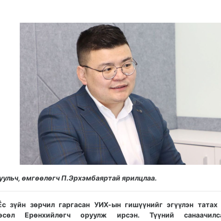
05-
08-
07
07
13:47:18
08:17:53
уульч, өмгөөлөгч П.Эрхэмбаяртай ярилцлаа.
Ёс зүйн зөрчил гаргасан УИХ-ын гишүүнийг эгүүлэн татах
өсөл Ерөнхийлөгч оруулж ирсэн. Түүний санаачил