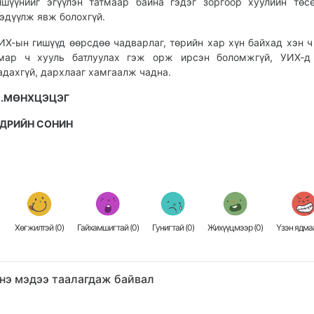
ишүүнийг эгүүлэн татмаар байна гэдэг зоргоор хуулийн төс
эдүүлж явж болохгүй.
ИХ-ын гишүүд өөрсдөө чадварлаг, төрийн хар хүн байхад хэн ч
мар ч хууль батлуулах гэж орж ирсэн боломжгүй, УИХ-д
адахгүй, дархлааг хамгаалж чадна.
.МӨНХЦЭЦЭГ
ДРИЙН СОНИН
Хөгжилтэй (
0
)
Гайхамшигтай (
0
)
Гунигтай (
0
)
Жихүүцмээр (
0
)
Үзэн ядмаа
нэ мэдээ таалагдаж байвал