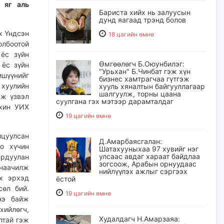
 яг аль
Бариста хийх нь залуусын
дунд яагаад трэнд болов
х Үндсэн
18 цагийн өмнө
олбоотой
ёс зүйн
Өмгөөлөгч Б.Оюунбилэг:
 ёс зүйн
"Урьхан" Б.Чинбат гэж хүн
ишүүнийг
бизнес хамтрагчаа гүтгэж
 хуулийн
хууль хяналтын байгууллагаар
шалгуулж, торны цаана
эж үзвэл
суулгана гэх мэтээр дарамталдаг
ахин УИХ
19 цагийн өмнө
ицуулсан
Д.Амарбаясгалан:
о хүчин
Шатахууныхаа 97 хувийг нэг
улсаас авдаг хараат байдлаа
рдуулан
зогсоож, Арабын орнуудаас
анаачилж
нийлүүлэх ажлыг сэргээх
х эрхэд
ёстой
сөл бий.
19 цагийн өмнө
Энэ байж
хийлөгч,
Худалдагч Н.Амарзаяа:
лтай гэж