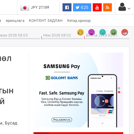
625
JPY 27.19₮
э
ярилцлага
КОНТЕНТ ЗАДЛАН
Хятад орноор
ваа 2026 08 03
Ням 2026 08 02
Бямба 2026 08 01
лөл
а
тын
үй
м
,
Бусад