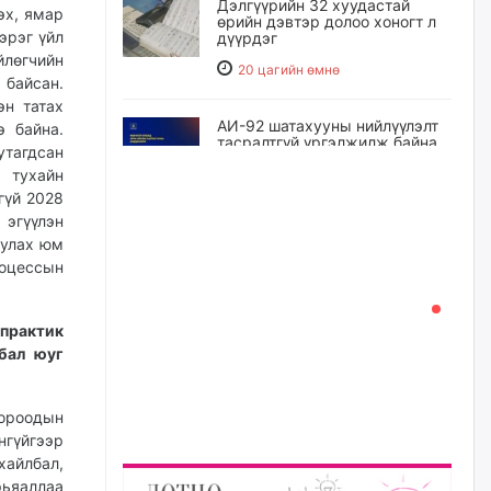
Дэлгүүрийн 32 хуудастай
эх, ямар
өрийн дэвтэр долоо хоногт л
эрэг үйл
дүүрдэг
йлөгчийн
20 цагийн өмнө
 байсан.
эн татах
АИ-92 шатахууны нийлүүлэлт
э байна.
тасралтгүй үргэлжилж байна
утагдсан
 тухайн
20 цагийн өмнө
гүй 2028
 эгүүлэн
I ангийн цахим бүртгэл энэ
уулах юм
сарын 17-ноос эхэлнэ
роцессын
21 цагийн өмнө
 практик
Үндсэн хууль зөрчсөн
бал юуг
Х.Булгантуяа, үндэсний эв
нэгдэлд харшилсан
М.Нарантуяа-Нара нарт хэзээ
хороодын
хариуцлага тооцох вэ?
нгүйгээр
21 цагийн өмнө
хайлбал,
ьяаллаа