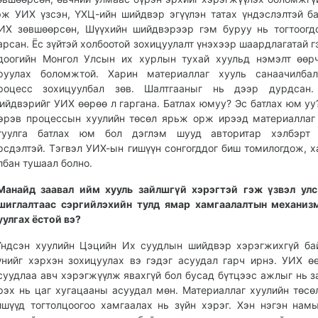
эж УИХ үзсэн, ҮХЦ-ийн шийдвэр эгүүлэн татах үндэслэлтэй б
ИХ зөвшөөрсөн, Шүүхийн шийдвэрээр гэм буруу нь тогтоогд
арсан. Ёс зүйтэй холбоотой зохицуулалт үнэхээр шаардлагатай г
доогийн Монгол Улсын их хурлын тухай хуульд нэмэлт өөр
руулах боломжтой. Харин материаллаг хууль санаачилбал
роцесс зохицуулбал зөв. Шалтгааныг нь дээр дурдсан.
ийдвэрийг УИХ өөрөө л гаргана. Батлах юмуу? Эс батлах юм уу?
эрэв процессын хуулийн төсөл ярьж орж ирээд материаллаг
гуулга батлах юм бол дэглэм шууд авторитар хэлбэрт
рсдэлтэй. Тэгвэл УИХ-ын гишүүн сонгогддог биш томилогдож, х
лбан тушаал болно.
Манайд заавал ийм хууль зайлшгүй хэрэгтэй гэж үзвэл ул
шиглалтаас сэргийлэхийн тулд ямар хамгаалалтын механиз
уулгах ёстой вэ?
Үндсэн хуулийн Цэцийн Их суудлын шийдвэр хэрэгжихгүй ба
үнийг хэрхэн зохицуулах вэ гэдэг асуудал гарч ирнэ. УИХ ө
суудлаа авч хэрэгжүүлж явахгүй бол бусад бүтцээс ажлыг нь 
рэх нь цаг хугацааны асуудал мөн. Материаллаг хуулийн төсө
ишүүд тогтолцоогоо хамгаалах нь зүйн хэрэг. Хэн нэгэн нам