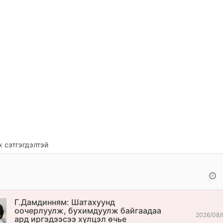
 сэтгэгдэлтэй
Г.Дамдинням: Шатахуунд
оочерлуулж, бухимдуулж байгаадаа
2026/08/
ард иргэдээсээ хүлцэл өчье