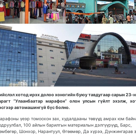
ийслэл хотод ирэх долоо хоногийн буюу тавдугаар сарын 23-
арагт “Улаанбаатар марафон” олон улсын гүйлт эхэлж, хо
эсгээр автомашингүй бүс болно.
арафоны үеэр томоохон зах, худалдааны төвүүд амрах юм байн
одруулбал, 100 айлын барилгын материалын дэлгүүрүүд, Барс,
өмбөгөр, Шонхор, Нарантуул, Өгөөмөр, Да хүрээ, Дүнжингарав 