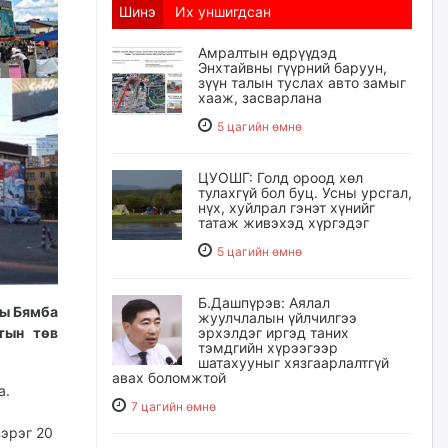
Шинэ
Их уншигдсан
Амралтын өдрүүдэд
Энхтайвны гүүрний баруун,
зүүн талын туслах авто замыг
хааж, засварлана
5 цагийн өмнө
ЦУОШГ: Голд ороод хөл
тулахгүй бол буц. Усны урсгал,
нүх, хуйлрал гэнэт хүнийг
татаж живэхэд хүргэдэг
5 цагийн өмнө
Б.Дашпүрэв: Аялал
ны Бямба
жуулчлалын үйлчилгээ
тын төв
эрхэлдэг иргэд таних
тэмдгийн хүрээгээр
шатахууныг хязгаарлалтгүй
авах боломжтой
а.
7 цагийн өмнө
зэрэг 20