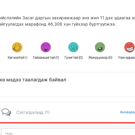
ийслэлийн Засаг даргын захирамжаар энэ жил 11 дэх удаагаа з
айгуулагдах марафонд 46,306 хүн гүйхээр бүртгүүлжээ.
Хөгжилтэй (
)
Гайхамшигтай (
1
)
Гунигтай (
0
)
Жихүүцмээр (
0
)
Үзэн ядмаа
нэ мэдээ таалагдаж байвал
Сэтгэгдэлүүд (1)
Анхаара