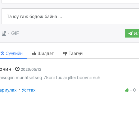
·
GIF
Ил
Сүүлийн
Шилдэг
Таагүй
Зочин ·
2026/05/12
aisogiin munhtsetseg 75oni tuulai jiltei boovnii nuh
·
ариулах
Устгах
-
0