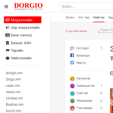
Эхлэл
Улс төр
Нийгэм
Эд
Мэдээллийн
Зар мэдээллийн
Пүрэв 20
5 цагийн өмнө
Банк санхүү
Бизнес ААН
1
Сэтгэгдэл
Төрийн
Хуваалцах
Нийслэлийн
Жиргээ
dorgio.mn
Хөгжилтэй
Gogo.mn
caak.mn
1
Гайхамшигтай
news.mn
0
Гунигтай
zindaa.mn
0
Жихүүцмээр
Baabar.mn
0
Үзэн ядмаар
tovch.mn