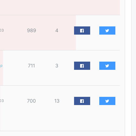
үйлчилгээний ажилтнуудын
ХАРИЛЦАА хандлагатай
холбоотой ГОМДОЛ их байгааг
дурдлаа
өчигдѳр
989
4
03
Бариста хийх нь залуусын
дунд яагаад трэнд болов
өчигдѳр
711
3
ар
Өмгөөлөгч Б.Оюунбилэг:
"Урьхан" Б.Чинбат гэж хүн
бизнес хамтрагчаа гүтгэж
хууль хяналтын байгууллагаар
шалгуулж, торны цаана
суулгана гэх мэтээр дарамталдаг
700
13
03
өчигдѳр
Д.Амарбаясгалан:
Шатахууныхаа 97 хувийг нэг
улсаас авдаг хараат байдлаа
зогсоож, Арабын орнуудаас