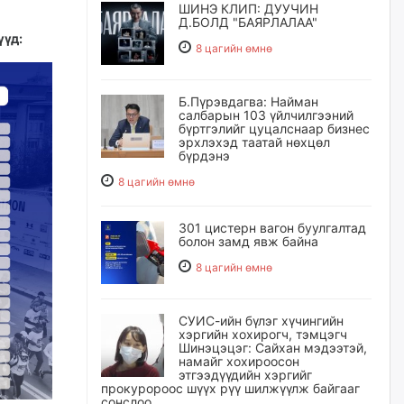
ШИНЭ КЛИП: ДУУЧИН
Д.БОЛД "БАЯРЛАЛАА"
үүд:
8 цагийн өмнө
Б.Пүрэвдагва: Найман
салбарын 103 үйлчилгээний
бүртгэлийг цуцалснаар бизнес
эрхлэхэд таатай нөхцөл
бүрдэнэ
8 цагийн өмнө
301 цистерн вагон буулгалтад
болон замд явж байна
8 цагийн өмнө
СУИС-ийн бүлэг хүчингийн
хэргийн хохирогч, тэмцэгч
Шинэцэцэг: Сайхан мэдээтэй,
намайг хохироосон
этгээдүүдийн хэргийг
прокуророос шүүх рүү шилжүүлж байгааг
сонслоо