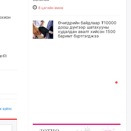
8 цагийн өмнө
охион
Өчигдрийн байдлаар ₮10000
доош дүнгээр шатахууны
худалдан авалт хийсэн 1500
баримт бүртгэгджээ
8 цагийн өмнө
р (
0
)
Шатахуун олголтыг 50,000
төгрөгөөр хязгаарласныг
нэмэгдүүлж 100,000 төгрөгт
хүргэхээр судалж байгаа
8 цагийн өмнө
Ц.Сандаг-Очир: COP17 ба
COP31 хурлын уялдаа нь
Риогийн гурван конвенцын
х зүйлс
нэгдсэн хэрэгжилтийг ахиулах
чухал алхам болно
9 цагийн өмнө