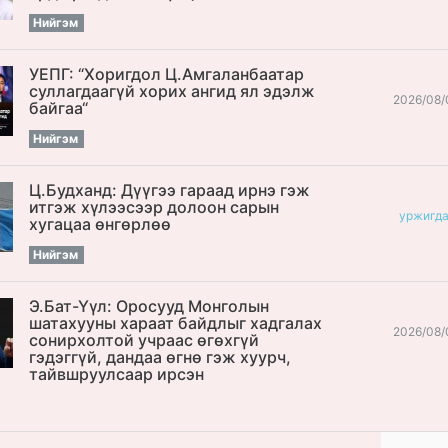
Нийгэм
УЕПГ: “Хоригдол Ц.Амгаланбаатар
cуллагдаагүй хорих ангид ял эдэлж
2026/08/
байгаа“
Нийгэм
Ц.Будханд: Дүүгээ гараад ирнэ гэж
итгэж хүлээсээр долоон сарын
уржигд
хугацаа өнгөрлөө
Нийгэм
Э.Бат-Үүл: Оросууд Монголын
шатахууны хараат байдлыг хадгалах
2026/08/
сонирхолтой учраас өгөхгүй
гэдэггүй, дандаа өгнө гэж хуурч,
тайвшруулсаар ирсэн