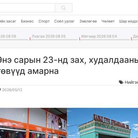
ийн засаг
Бизнес
Спорт
Соёл урлаг
Зөвлөгөө
Чөлөөт
Шар мэдэ
26 08 06
Лхагва 2026 08 05
Мягмар 2026 08 04
Дав
Энэ сарын 23-нд зах, худалдаан
төвүүд амарна
Нийгэ
2026-
2026-
2026/05/12
05-
08-
12
07
13:13:33
20:56:22