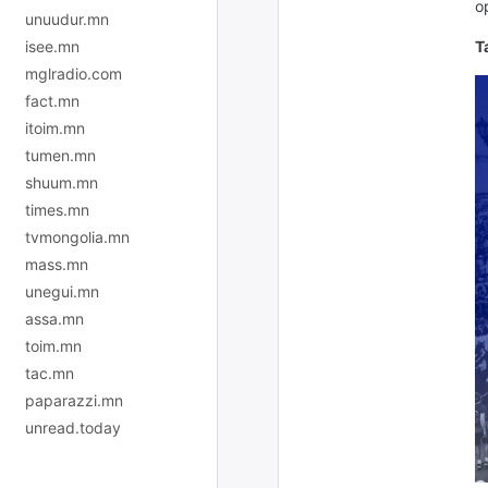
о
unuudur.mn
Т
isee.mn
mglradio.com
fact.mn
itoim.mn
tumen.mn
shuum.mn
times.mn
tvmongolia.mn
mass.mn
unegui.mn
assa.mn
toim.mn
tac.mn
paparazzi.mn
unread.today