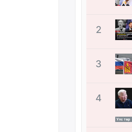
2
3
4
Улс төр