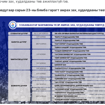
рчим зах, худалдааны төв ажиллахгүй гэв.
авдугаар сарын 23-ны Бямба гарагт амрах зах, худалдааны төв