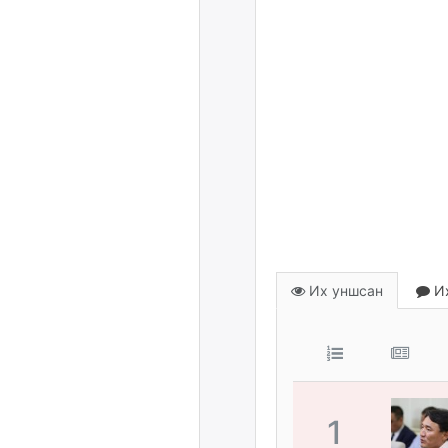
Их уншсан
Их
1