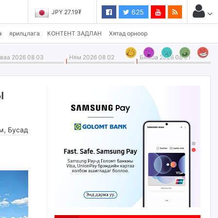
625
JPY 27.19₮
э
ярилцлага
КОНТЕНТ ЗАДЛАН
Хятад орноор
аа 2026 08 03
Ням 2026 08 02
Бямба 2026 08 01
ы
м
,
Бусад