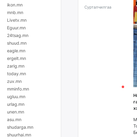
ikon.mn
Сурталчилгаа
mnb.mn
Livetv.mn
Eguur.mn
24tsag.mn
shuud.mn
eagle.mn
ergelt.mn
zarig.mn
today.mn
zuv.mn
mminfo.mn
Н
ugluu.mn
г
urlag.mn
х
unen.mn
М
asu.mn
Т
shudarga.mn
Б
shuurhai.mn