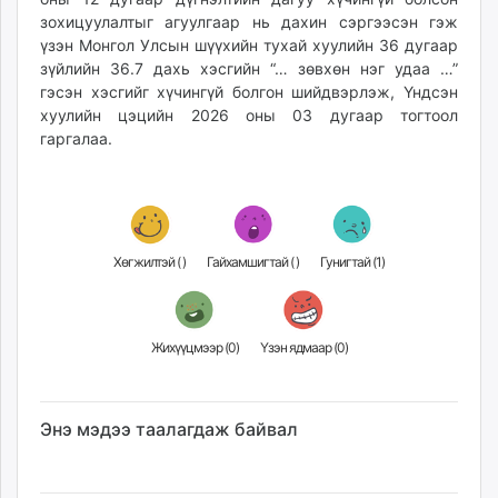
unuudur.mn
зохицуулалтыг агуулгаар нь дахин сэргээсэн гэж
үзэн Монгол Улсын шүүхийн тухай хуулийн 36 дугаар
isee.mn
зүйлийн 36.7 дахь хэсгийн “… зөвхөн нэг удаа …”
mglradio.com
гэсэн хэсгийг хүчингүй болгон шийдвэрлэж, Үндсэн
fact.mn
хуулийн цэцийн 2026 оны 03 дугаар тогтоол
itoim.mn
гаргалаа.
tumen.mn
shuum.mn
times.mn
tvmongolia.mn
Хөгжилтэй (
)
Гайхамшигтай (
)
Гунигтай (
1
)
mass.mn
unegui.mn
assa.mn
Жихүүцмээр (
0
)
Үзэн ядмаар (
0
)
toim.mn
tac.mn
paparazzi.mn
Энэ мэдээ таалагдаж байвал
unread.today