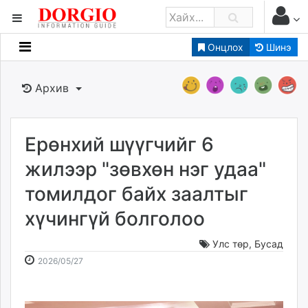
Онцлох
Шинэ
Мэдээллийн
Зар мэдээллийн
Архив
Банк санхүү
Бизнес ААН
Төрийн
Ерөнхий шүүгчийг 6
Нийслэлийн
жилээр "зөвхөн нэг удаа"
томилдог байх заалтыг
dorgio.mn
хүчингүй болголоо
Gogo.mn
caak.mn
Улс төр
,
Бусад
news.mn
2026-
2026-
2026/05/27
zindaa.mn
05-
08-
Baabar.mn
27
07
tovch.mn