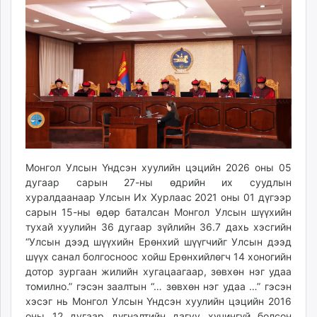
15:41:46
11:54:14
ikon.mn
mnb.mn
Livetv.mn
Eguur.mn
24tsag.mn
shuud.mn
eagle.mn
ergelt.mn
zarig.mn
Монгол Улсын Үндсэн хуулийн цэцийн 2026 оны 05
today.mn
дугаар сарын 27-ны өдрийн их суудлын
zuv.mn
хуралдаанаар Улсын Их Хурлаас 2021 оны 01 дүгээр
mminfo.mn
сарын 15-ны өдөр баталсан Монгол Улсын шүүхийн
ugluu.mn
тухай хуулийн 36 дугаар зүйлийн 36.7 дахь хэсгийн
urlag.mn
“Улсын дээд шүүхийн Ерөнхий шүүгчийг Улсын дээд
шүүх санал болгосноос хойш Ерөнхийлөгч 14 хоногийн
unen.mn
дотор зургаан жилийн хугацаагаар, зөвхөн нэг удаа
asu.mn
томилно.” гэсэн заалтын “… зөвхөн нэг удаа …” гэсэн
shudarga.mn
хэсэг нь Монгол Улсын Үндсэн хуулийн цэцийн 2016
shuurhai.mn
оны 12 дугаар дүгнэлтийн дагуу хүчингүй болсон