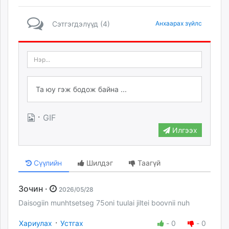
Сэтгэгдэлүүд (4)
Анхаарах зүйлс
·
GIF
Илгээх
Сүүлийн
Шилдэг
Таагүй
Зочин ·
2026/05/28
Daisogiin munhtsetseg 75oni tuulai jiltei boovnii nuh
·
Хариулах
Устгах
-
0
-
0