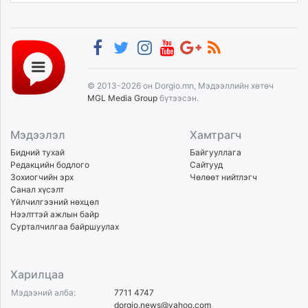
© 2013-2026 он Dorgio.mn, Мэдээллийн хөтөч
MGL Media Group
бүтээсэн.
Мэдээлэл
Хамтрагч
Бидний тухай
Байгууллага
Редакцийн бодлого
Сайтууд
Зохиогчийн эрх
Чөлөөт нийтлэгч
Санал хүсэлт
Үйлчилгээний нөхцөл
Нээлттэй ажлын байр
Сурталчилгаа байршуулах
Харилцаа
Мэдээний алба:
7711 4747
dorgio.news@yahoo.com