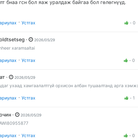
лт бнаа гсн бол яаж уралдаж байгаа бол гөлөгнүүд.
·
ариулах
Устгах
-
0
Boldtsetseg ·
2026/05/29
nheer xaramsaltai
·
ариулах
Устгах
-
0
Бат ·
2026/05/29
удаг ухаад хамгаалалтгүй орхисон албан тушаалтанд арга хэмж
·
ариулах
Устгах
-
1
Зочин ·
2026/05/29
AWI80955877
·
ариулах
Устгах
-
0