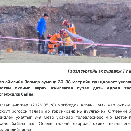
Гэрэл зургийн эх сурвалж TV 
өв аймгийн Заамар суманд 30-38 метрийн гүн цооногт унаса
астай охиныг аврах ажиллагаа гурав дахь өдрөө тас
ргэлжилж байна.
эгвэл өчигдөр /2026.05.28/ холбогдох албаны эмч нар охины
охилт зогссон талаар ар гэрийнхэнд нь дуулгажээ. Өглөөний 
өндлөн ухалтыг 8-9 метр ухахаар төлөвлөснөөс 4.5 метрий
хаад байгаа аж. Ослын талбай дээрээс охины нагац эгч
эдээллийг өглөө.