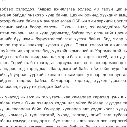
эрбээр хэлэхдээ, "Аврах ажиллагаа эхлээд 40 гаруй цаг ө
өхцөл байдал үнэхээр хүнд байна. Цахим орчинд хүүхдийг амь
этээр бичиж байгаа ч өчигдөр өглөө ОБГ-ын эмч зүрхний цохилт
олсныг албан ёсоор хэлсэн. Охины эцэг, эх өөрсдийгөө бу
этгэл санааны маш хүнд дарамтад байгаа тул олон нийт цахи
эднийг бүү нэмж буруутгаасай гэж хүсэж байна. Бид ямар 
хиноо гаргаж авахаар хүлээж сууна. Ослын голомтод ажилла
аруй техник хэрэгсэл бүгд уурхайн компанийнх. Харамсалтай нь
айдлын алба хаагчид маань ямар ч багаж хэрэгсэлгүй, гар нүцг
рсэн. Төрийн алба хаагчдыг зориулалтын тоног төхөөрөмжөөр х
ь эндээс тод харагдлаа. Шаардлагатай байгаа "могойн нүдэн" 
айхгүй учраас уурхайн хяналтын камерыг утсаар доош сунга
айдлыг тандаж байна. Камераар харахад хүүхэд доошоо
начихсан, нуруу нь үзэгдэж байгаа.
нх унахад нь ээж нь гар утасныхаа камераар харахад цүнх л 
айсан гэсэн. Охин эхэндээ хэдэн цаг уйлж байгаад, сүүлдээ 
уу нь тасарсан байх. Өчигдөр хувиараа алт ухдаг хэсэг хүмү
Бид хамаагүй туршлагатай, ухаад гаргаад өгье" гэж гуйса
лбаны хүмүүс стандартын бус гэдэг шалтгаанаар зөвшөөрөөгү
увьд тэдгээр хүмүүс илүү чадах байсан болов уу гэж харж