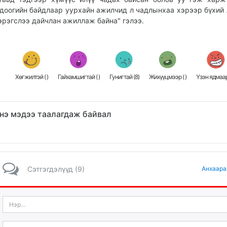
доогийн байдлаар уурхайн ажилчид л чадлынхаа хэрээр бүхий 
эрэгслээ дайчлан ажиллаж байна" гэлээ.
Хөгжилтэй (
)
Гайхамшигтай (
)
Гунигтай (
8
)
Жихүүцмээр (
)
Үзэн ядмаар
нэ мэдээ таалагдаж байвал
Сэтгэгдэлүүд (9)
Анхаара