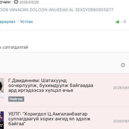
Зочин ·
2026/05/29
OOB VANAGXN DOLOON ANUSDAX AL SEXSYGR80955877
·
ариулах
Устгах
-
0
 сэтгэгдэлтэй
Г.Дамдинням: Шатахуунд
оочерлуулж, бухимдуулж байгаадаа
2026/08/
ард иргэдээсээ хүлцэл өчье
Нийгэм
УЕПГ: “Хоригдол Ц.Амгаланбаатар
cуллагдаагүй хорих ангид ял эдэлж
2026/08/
байгаа“