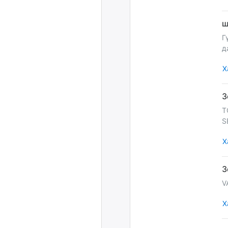
Г
д
Х
T
S
Х
V
Х