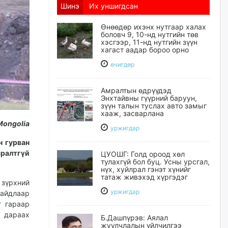
Шинэ
Их уншигдсан
Өнөөдөр ихэнх нутгаар халах
боловч 9, 10-нд нутгийн төв
хэсгээр, 11-нд нутгийн зүүн
хагаст аадар бороо орно
өчигдѳр
Амралтын өдрүүдэд
Энхтайвны гүүрний баруун,
зүүн талын туслах авто замыг
хааж, засварлана
Mongolia
уржигдар
н гурван
ралтгүй
ЦУОШГ: Голд ороод хөл
тулахгүй бол буц. Усны урсгал,
нүх, хуйлрал гэнэт хүнийг
татаж живэхэд хүргэдэг
 зүрхний
уржигдар
байдлаар
г гараар
 дараах
Б.Дашпүрэв: Аялал
жуулчлалын үйлчилгээ