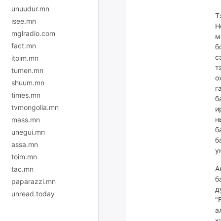
unuudur.mn
Т
isee.mn
Н
mglradio.com
м
fact.mn
б
с
itoim.mn
т
tumen.mn
о
shuum.mn
г
times.mn
б
tvmongolia.mn
и
н
mass.mn
б
unegui.mn
б
assa.mn
у
toim.mn
А
tac.mn
б
paparazzi.mn
д
unread.today
"
а
х