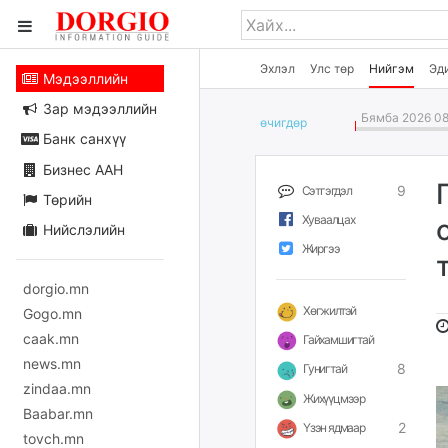
Эхлэл
Улс төр
Нийгэм
Эд
Мэдээллийн
Зар мэдээллийн
Бямба 2026 08
өчигдѳр
Банк санхүү
Бизнес ААН
9
Сэтгэгдэл
Төрийн
Хуваалцах
Нийслэлийн
Жиргээ
dorgio.mn
Хөгжилтэй
Gogo.mn
caak.mn
Гайхамшигтай
news.mn
8
Гунигтай
zindaa.mn
Жихүүцмээр
Baabar.mn
2
Үзэн ядмаар
tovch.mn