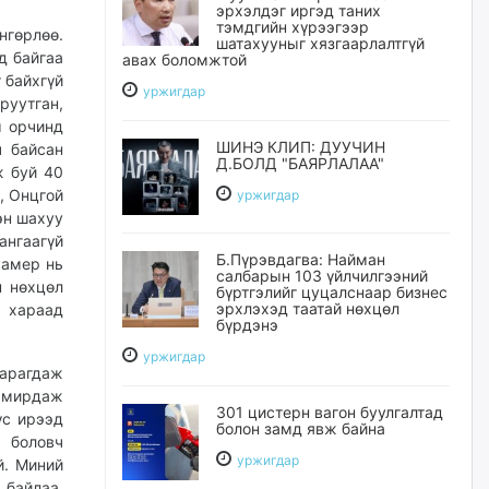
эрхэлдэг иргэд таних
тэмдгийн хүрээгээр
нгөрлөө.
шатахууныг хязгаарлалтгүй
д байгаа
авах боломжтой
 байхгүй
уржигдар
руутган,
м орчинд
ШИНЭ КЛИП: ДУУЧИН
ч байсан
Д.БОЛД "БАЯРЛАЛАА"
ж буй 40
, Онцгой
уржигдар
эн шахуу
ангаагүй
Б.Пүрэвдагва: Найман
камер нь
салбарын 103 үйлчилгээний
н нөхцөл
бүртгэлийг цуцалснаар бизнес
эрхлэхэд таатай нөхцөл
 хараад
бүрдэнэ
уржигдар
харагдаж
тамирдаж
301 цистерн вагон буулгалтад
үс ирээд
болон замд явж байна
н боловч
уржигдар
й. Миний
 байлаа.