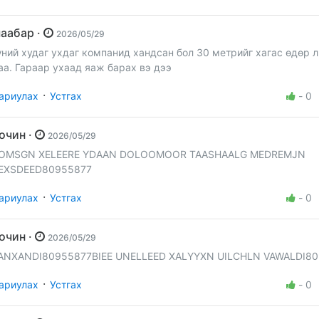
шаабар ·
2026/05/29
үний худаг ухдаг компанид хандсан бол 30 метрийг хагас өдөр л
аа. Гараар ухаад яаж барах вэ дээ
·
ариулах
Устгах
-
0
Зочин ·
2026/05/29
OMSGN XELEERE YDAAN DOLOOMOOR TAASHAALG MEDREMJN
EXSDEED80955877
·
ариулах
Устгах
-
0
Зочин ·
2026/05/29
ANXANDI80955877BIEE UNELLEED XALYYXN UILCHLN VAWALDI8
·
ариулах
Устгах
-
0