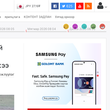
625
JPY 27.19₮
э
ярилцлага
КОНТЕНТ ЗАДЛАН
Хятад орноор
026 08 05
Мягмар 2026 08 04
Даваа 2026 08 03
й
жээ
жлүүлэг