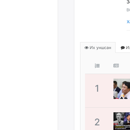
B
Х
Их уншсан
Их
1
2