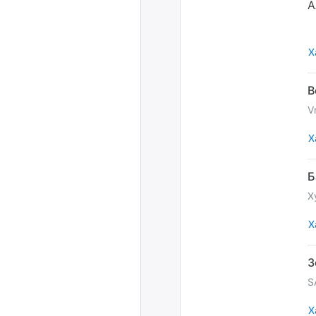
А
Х
V
Х
Х
Х
S
Х