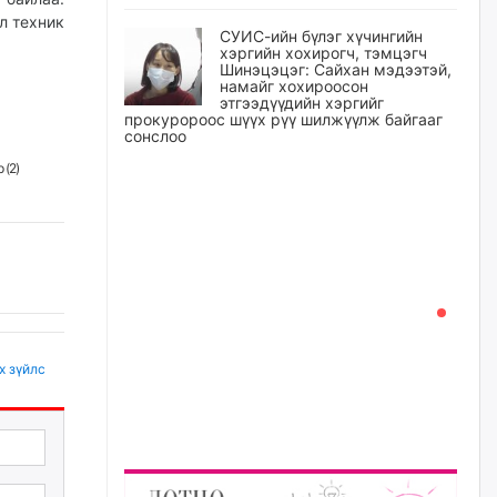
л техник
СУИС-ийн бүлэг хүчингийн
хэргийн хохирогч, тэмцэгч
Шинэцэцэг: Сайхан мэдээтэй,
намайг хохироосон
этгээдүүдийн хэргийг
прокуророос шүүх рүү шилжүүлж байгааг
сонслоо
уржигдар
 (
2
)
Өчигдрийн байдлаар ₮10000
доош дүнгээр шатахууны
худалдан авалт хийсэн 1500
баримт бүртгэгджээ
уржигдар
Шатахуун олголтыг 50,000
х зүйлс
төгрөгөөр хязгаарласныг
нэмэгдүүлж 100,000 төгрөгт
хүргэхээр судалж байгаа
уржигдар