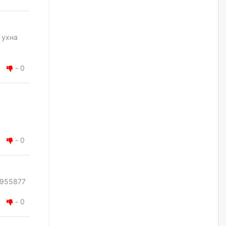
наймдугаар сарын 14-нөөс
ажиллуулж эхэлнэ
2026/08/06
 ухна
Орон сууц, нийтийн аж ахуй,
авто зам, тохижилт
үйлчилгээний ажилтнуудын
-
0
ХАРИЛЦАА хандлагатай
холбоотой ГОМДОЛ их байгааг
дурдлаа
2026/08/06
Бариста хийх нь залуусын
дунд яагаад трэнд болов
-
0
2026/08/06
Өмгөөлөгч Б.Оюунбилэг:
0955877
"Урьхан" Б.Чинбат гэж хүн
бизнес хамтрагчаа гүтгэж
-
0
хууль хяналтын байгууллагаар
шалгуулж, торны цаана
суулгана гэх мэтээр дарамталдаг