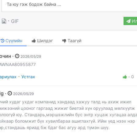
·
GIF
Ил
Сүүлийн
Шилдэг
Таагүй
Зочин ·
2026/05/29
AWNAA80955877
·
ариулах
Устгах
-
0
Blg ·
2026/05/29
үний худаг ухдаг компанид хандаад хажуу талд нь ахиж ижил
эижээний цооног гаргаад жижиг биетэй хүн оруулаад мөлхүүлж
олоогүй юу. Стандарь,мэршэжлийн бус энтр хуцаж хугацаа алд
хйхаар боломжит бүх хувилбараа ашиглахгүй. Ийм үед нээх нэр
өр,стандашь яриад бж бдаг бас агуу ард түмэн шүү.