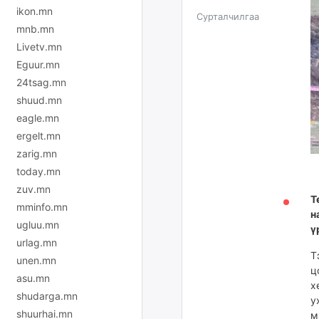
ikon.mn
Сурталчилгаа
mnb.mn
Livetv.mn
Eguur.mn
24tsag.mn
shuud.mn
eagle.mn
ergelt.mn
zarig.mn
today.mn
zuv.mn
Т
mminfo.mn
н
ugluu.mn
ү
urlag.mn
Т
unen.mn
ц
asu.mn
х
shudarga.mn
у
shuurhai.mn
м