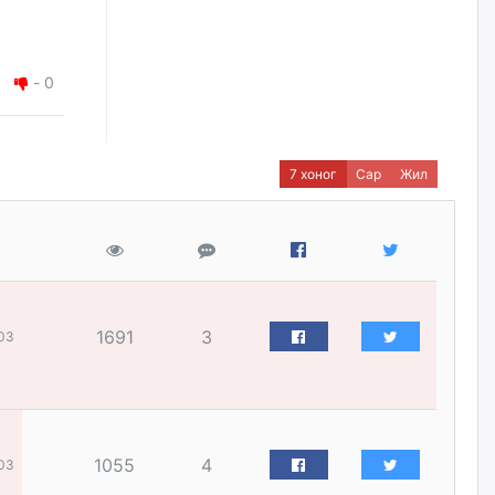
2026/08/06
Д.Амарбаясгалан:
-
0
Шатахууныхаа 97 хувийг нэг
улсаас авдаг хараат байдлаа
зогсоож, Арабын орнуудаас
нийлүүлэх ажлыг сэргээх
ёстой
7 хоног
Сар
Жил
2026/08/06
Худалдагч Н.Амарзаяа:
Дэлгүүрийн 32 хуудастай
өрийн дэвтэр долоо хоногт л
дүүрдэг
2026/08/06
1691
3
03
АИ-92 шатахууны нийлүүлэлт
тасралтгүй үргэлжилж байна
2026/08/06
1055
4
03