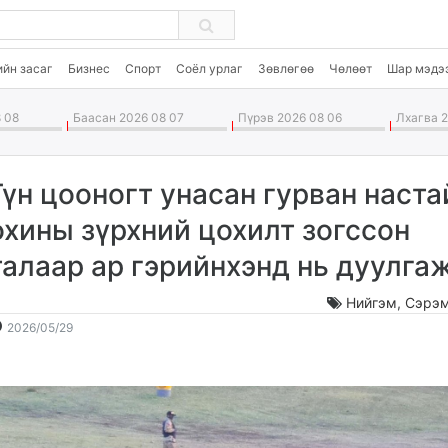
ийн засаг
Бизнес
Спорт
Соёл урлаг
Зөвлөгөө
Чөлөөт
Шар мэдэ
 08
Баасан 2026 08 07
Пүрэв 2026 08 06
Лхагва 2
Гүн цооногт унасан гурван наста
охины зүрхний цохилт зогссон
талаар ар гэрийнхэнд нь дуулга
Нийгэм
,
Сэрэм
2026-
2026-
2026/05/29
05-
08-
29
09
11:03:00
19:24:23