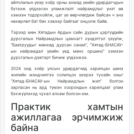
айлчлалын үеэр хоёр орны ахмад үеийн удирдагчдын
бүтээж үлдээсэн уламжлалт найрамдлыг үнэт өв
хэмээн тодорхойлж, цаг үе өөрчлөгдөж байсан ч энэ
нөхөрлөл бат бөх хэвээр байгааг онцолж байв.
Тэрээр мөн Хятадын Ардын сайн дурын цэргүүдийн
дурсгалын Найрамдлын цамхагт хүндэтгэл үзүүлж,
“Баатруудыг мөнхөд дурсан саная”, “Хятад-БНАСАУ-
ын найрамдал үеийн үед мөнх оршино” хэмээн
дурсгалын дэвтэрт бичиж үлдээжээ.
2024 онд хоёр улсын удирдагчид харилцан шинэ
жилийн мэндчилгээ солилцох үеэрээ тухайн оныг
“Хятад-БНАСАУ-ын Найрамдлын жил” болгон
зарласан нь ард түмэн хоорондын харилцааг улам
бэхжүүлэхэд чухал алхам болсон юм.
Практик хамтын
ажиллагаа эрчимжиж
байна