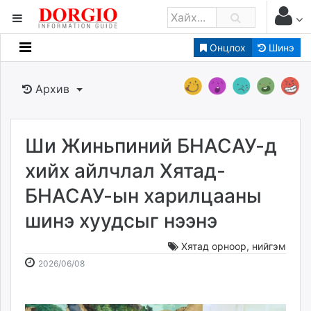
Онцлох
Шинэ
Мэдээллийн
Зар мэдээллийн
Архив
Банк санхүү
Бизнес ААН
Төрийн
Ши Жиньпиний БНАСАУ-д
Нийслэлийн
хийх айлчлал Хятад-
БНАСАУ-ын харилцааны
dorgio.mn
шинэ хуудсыг нээнэ
Gogo.mn
caak.mn
Хятад орноор
,
нийгэм
news.mn
2026-
2026-
2026/06/08
zindaa.mn
06-
08-
Baabar.mn
08
07
tovch.mn