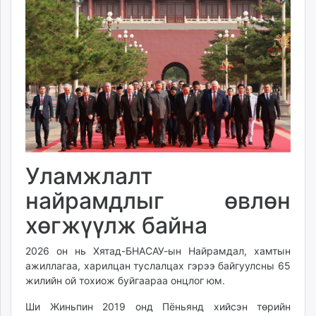
Уламжлалт
найрамдлыг өвлөн
хөгжүүлж байна
2026 он нь Хятад-БНАСАУ-ын Найрамдал, хамтын
ажиллагаа, харилцан туслалцах гэрээ байгуулсны 65
жилийн ой тохиож буйгаараа онцлог юм.
Ши Жиньпин 2019 онд Пёньянд хийсэн төрийн