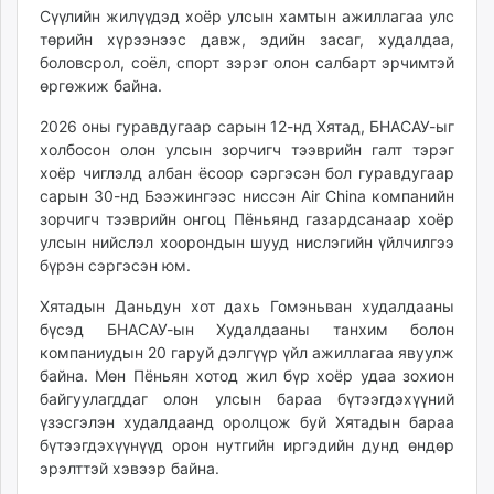
Сүүлийн жилүүдэд хоёр улсын хамтын ажиллагаа улс
төрийн хүрээнээс давж, эдийн засаг, худалдаа,
боловсрол, соёл, спорт зэрэг олон салбарт эрчимтэй
өргөжиж байна.
2026 оны гуравдугаар сарын 12-нд Хятад, БНАСАУ-ыг
холбосон олон улсын зорчигч тээврийн галт тэрэг
хоёр чиглэлд албан ёсоор сэргэсэн бол гуравдугаар
сарын 30-нд Бээжингээс ниссэн Air China компанийн
зорчигч тээврийн онгоц Пёньянд газардсанаар хоёр
улсын нийслэл хоорондын шууд нислэгийн үйлчилгээ
бүрэн сэргэсэн юм.
Хятадын Даньдун хот дахь Гомэньван худалдааны
бүсэд БНАСАУ-ын Худалдааны танхим болон
компаниудын 20 гаруй дэлгүүр үйл ажиллагаа явуулж
байна. Мөн Пёньян хотод жил бүр хоёр удаа зохион
байгуулагддаг олон улсын бараа бүтээгдэхүүний
үзэсгэлэн худалдаанд оролцож буй Хятадын бараа
бүтээгдэхүүнүүд орон нутгийн иргэдийн дунд өндөр
эрэлттэй хэвээр байна.