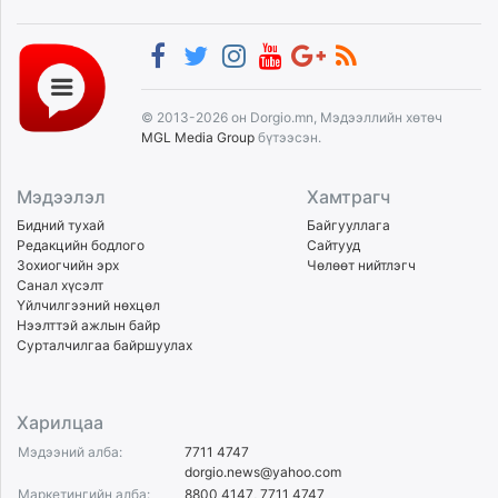
© 2013-2026 он Dorgio.mn, Мэдээллийн хөтөч
MGL Media Group
бүтээсэн.
Мэдээлэл
Хамтрагч
Бидний тухай
Байгууллага
Редакцийн бодлого
Сайтууд
Зохиогчийн эрх
Чөлөөт нийтлэгч
Санал хүсэлт
Үйлчилгээний нөхцөл
Нээлттэй ажлын байр
Сурталчилгаа байршуулах
Харилцаа
Мэдээний алба:
7711 4747
dorgio.news@yahoo.com
Маркетингийн алба:
8800 4147
,
7711 4747