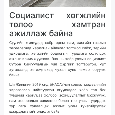
Социалист хөгжлийн
төлөө хамтран
ажиллаж байна
Сүүлийн жилүүдэд хоёр орны нам, засгийн газрын
төлөөлөгчид харилцан айлчлал тогтмол хийж, төрийн
удирдлага, хөгжлийн бодлогын туршлага солилцох
ажлыг эрчимжүүлжээ. Энэ нь хоёр улсын социалист
бүтээн байгуулалтын үйл хэргийг тогтвортой, урт
хугацаанд хөгжүүлэхэд чухал хувь нэмэр оруулж
байна.
Ши Жиньпин 2019 онд БНАСАУ-ын хэвлэл мэдээллийн
хэрэгслээр нийтлүүлсэн өгүүлэлдээ хоёр тал бүх
түвшний харилцаа холбоо, зохицуулалтыг бэхжүүлж,
нам хоорондын солилцоо болон төр улсыг удирдах
туршлага хуваалцах ажлыг улам гүнзгийрүүлэх
шаардлагатайг онцолж байв.