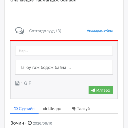
Сэтгэгдэлүүд (3)
Анхаарах зүйлс
·
GIF
Илгээх
Сүүлийн
Шилдэг
Таагүй
Зочин ·
2026/06/10