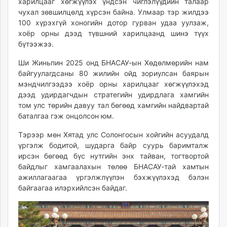
харилцааг хөгжүүлэх үндсэн чиглэлүүдийн талаар
чухал зөвшилцөлд хүрсэн байна. Улмаар тэр жилдээ
100 хүрэхгүй хоногийн дотор гурван удаа уулзаж,
хоёр орны дээд түвшний харилцаанд шинэ түүх
бүтээжээ.
Ши Жиньпин 2025 онд БНАСАУ-ын Хөдөлмөрийн нам
байгуулагдсаны 80 жилийн ойд зориулсан баярын
мэндчилгээдээ хоёр орны харилцааг хөгжүүлэхэд
дээд удирдагчдын стратегийн удирдлага хамгийн
том улс төрийн давуу тал бөгөөд хамгийн найдвартай
баталгаа гэж онцолсон юм.
Тэрээр мөн Хятад улс Солонгосын хойгийн асуудалд
үргэлж бодитой, шударга байр суурь баримталж
ирсэн бөгөөд бүс нутгийн энх тайван, тогтвортой
байдлыг хамгаалахын төлөө БНАСАУ-тай хамтын
ажиллагаагаа үргэлжлүүлэн бэхжүүлэхэд бэлэн
байгаагаа илэрхийлсэн байдаг.