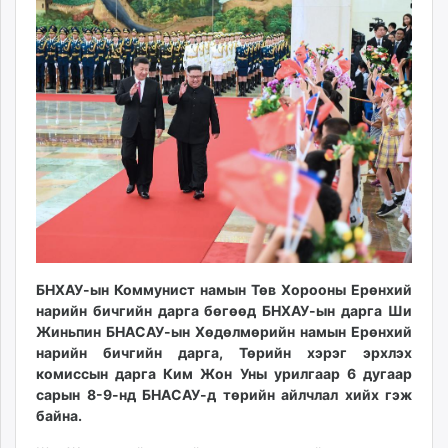
10:59:53
23:52:24
ikon.mn
mnb.mn
Livetv.mn
Eguur.mn
24tsag.mn
shuud.mn
eagle.mn
ergelt.mn
zarig.mn
today.mn
zuv.mn
БНХАУ-ын Коммунист намын Төв Хорооны Ерөнхий
mminfo.mn
нарийн бичгийн дарга бөгөөд БНХАУ-ын дарга Ши
ugluu.mn
Жиньпин БНАСАУ-ын Хөдөлмөрийн намын Ерөнхий
urlag.mn
нарийн бичгийн дарга, Төрийн хэрэг эрхлэх
unen.mn
комиссын дарга Ким Жон Уны урилгаар 6 дугаар
asu.mn
сарын 8-9-нд БНАСАУ-д төрийн айлчлал хийх гэж
байна.
shudarga.mn
shuurhai.mn