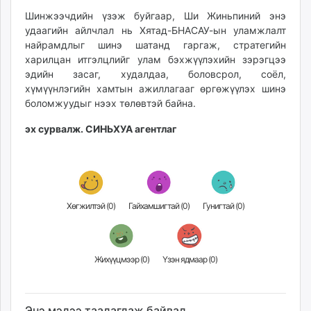
Шинжээчдийн үзэж буйгаар, Ши Жиньпиний энэ
удаагийн айлчлал нь Хятад-БНАСАУ-ын уламжлалт
найрамдлыг шинэ шатанд гаргаж, стратегийн
харилцан итгэлцлийг улам бэхжүүлэхийн зэрэгцээ
эдийн засаг, худалдаа, боловсрол, соёл,
хүмүүнлэгийн хамтын ажиллагааг өргөжүүлэх шинэ
боломжуудыг нээх төлөвтэй байна.
эх сурвалж. СИНЬХУА агентлаг
Хөгжилтэй (
0
)
Гайхамшигтай (
0
)
Гунигтай (
0
)
Жихүүцмээр (
0
)
Үзэн ядмаар (
0
)
Энэ мэдээ таалагдаж байвал