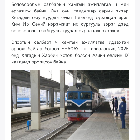
Боловсролын салбарын хамтын ажиллагаа ч мөн
өргөжиж байна. Энэ оны тавдугаар сарын эхээр
Хятадын оюутнуудын бүлэг Пёньянд хүрэлцэн ирж,
Ким Ир Сений нэрэмжит их сургууль зэрэг дээд
боловсролын байгууллагуудад суралцаж эхэлжээ.
Спортын салбарт ч хамтын ажиллагаа идэвхтэй
өрнөж байгаа бөгөөд БНАСАУ-ын төлөөлөгчид 2025
онд Хятадын Харбин хотод болсон Азийн өвлийн IX
наадамд оролцсон байна.