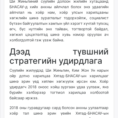
Ши Жиньпиний сүүлийн долоон жилийн хугацаанд
unuudur.mn
БНАСАУ-д хийх анхны айлчлал болох энэ удаагийн
isee.mn
айлчлал нь хоёр нам, хоёр улсын харилцааны
хөгжлийн шинэ зураглалыг тодорхойлж, социалист
mglradio.com
бүтээн байгуулалтын хамтын үйл хэрэгт хүчтэй түлхэц
fact.mn
өгч, бүс нутгийн энх тайван, тогтвортой байдал,
itoim.mn
хөгжил цэцэглэлтэд шинэ хувь нэмэр оруулах ач
tumen.mn
холбогдолтой гэж үзэж байна.
shuum.mn
Дээд түвшний
times.mn
tvmongolia.mn
стратегийн удирдлага
mass.mn
Сүүлийн жилүүдэд Ши Жиньпин, Ким Жон Ун нарын
unegui.mn
ойр дотно харилцаа Хятад-БНАСАУ-ын харилцааг
assa.mn
шинэ эрин үед хөтлөн хөгжүүлж ирсэн юм. Хоёр
toim.mn
удирдагч 2018 оноос хойш зургаан удаа уулзаж, янз
tac.mn
бүрийн хэлбэрээр тогтмол харилцаа холбоотой
paparazzi.mn
байсаар иржээ.
unread.today
2018 оны гуравдугаар сард болсон анхны уулзалтаар
хоёр тал шинэ эрин үеийн Хятад-БНАСАУ-ын