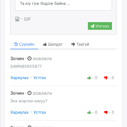
·
GIF
Илгээх
Сүүлийн
Шилдэг
Таагүй
Зочин ·
2026/06/16
SAWN80955877
·
Хариулах
Устгах
-
0
-
0
Зочин ·
2026/06/14
Энэ жорлон юмуу?
·
Хариулах
Устгах
-
0
-
0