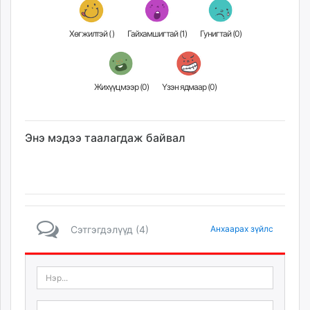
Хөгжилтэй (
)
Гайхамшигтай (
1
)
Гунигтай (
0
)
Жихүүцмээр (
0
)
Үзэн ядмаар (
0
)
Энэ мэдээ таалагдаж байвал
Сэтгэгдэлүүд (4)
Анхаарах зүйлс