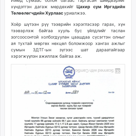
Иймд сумаас болон багаас гаргасан шийдвэрийг
unuudur.mn
хүндэтгэн дагаж мөрдөхийг
Цахир сум Иргэдийн
isee.mn
Төлөөлөгчдийн Хурлаас
уриалжээ.
mglradio.com
Хоёр шүтээн рүү тээврийн хэрэглэсээр гарах, хүн
fact.mn
тээвэрлэж байгаа хууль бус үйлдлийг таслан
itoim.mn
зогсоосонтой холбогдуулан цаашдаа сүсэгтэн олныг
tumen.mn
ая тухтай мөргөх нөхцөл боломжоор хангах ажлыг
сумын ЗДТГ-ын зүгээс шат дараатайгаар
shuum.mn
хэрэгжүүлэн ажиллаж байгаа аж.
times.mn
tvmongolia.mn
mass.mn
unegui.mn
assa.mn
toim.mn
tac.mn
paparazzi.mn
unread.today