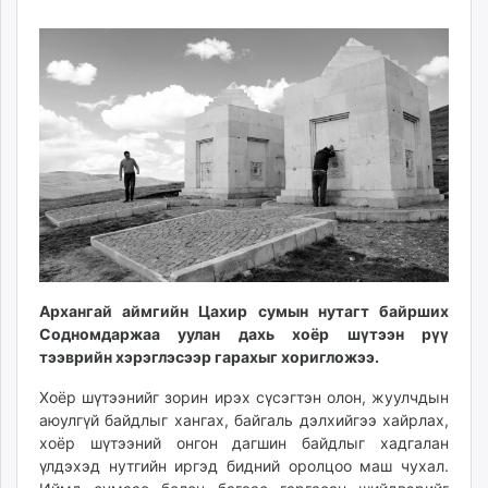
12
07
ikon.mn
11:36:54
17:05:45
mnb.mn
Livetv.mn
Eguur.mn
24tsag.mn
shuud.mn
eagle.mn
ergelt.mn
zarig.mn
today.mn
zuv.mn
Архангай аймгийн Цахир сумын нутагт байрших
mminfo.mn
Содномдаржаа уулан дахь хоёр шүтээн рүү
ugluu.mn
тээврийн хэрэглэсээр гарахыг хоригложээ.
urlag.mn
Хоёр шүтээнийг зорин ирэх сүсэгтэн олон, жуулчдын
unen.mn
аюулгүй байдлыг хангах, байгаль дэлхийгээ хайрлах,
asu.mn
хоёр шүтээний онгон дагшин байдлыг хадгалан
shudarga.mn
үлдэхэд нутгийн иргэд бидний оролцоо маш чухал.
shuurhai.mn