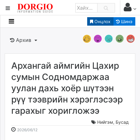
Онцлох
Шинэ
Мэдээллийн
Зар мэдээллийн
Архив
Банк санхүү
Бизнес ААН
Төрийн
Архангай аймгийн Цахир
Нийслэлийн
сумын Содномдаржаа
уулан дахь хоёр шүтээн
dorgio.mn
рүү тээврийн хэрэглэсээр
Gogo.mn
caak.mn
гарахыг хоригложээ
news.mn
zindaa.mn
Нийгэм
,
Бусад
2026-
2026-
Baabar.mn
2026/06/12
06-
08-
tovch.mn