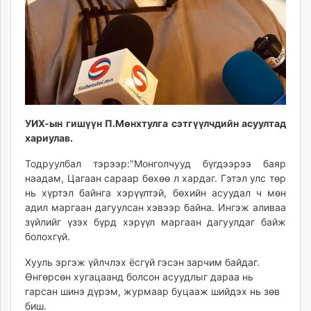
unuudur.mn
isee.mn
mglradio.com
fact.mn
itoim.mn
tumen.mn
shuum.mn
УИХ-ын гишүүн П.Мөнхтулга сэтгүүлчдийн асуултад
times.mn
хариулав.
tvmongolia.mn
Тодруулбал тэрээр:"Монголчууд бүгдээрээ баяр
mass.mn
наадам, Цагаан сараар бөхөө л хардаг. Гэтэл улс төр
unegui.mn
нь хүртэл байнга хэрүүлтэй, бөхийн асуудал ч мөн
assa.mn
адил маргаан дагуулсан хэвээр байна. Ингэж аливаа
toim.mn
зүйлийг үзэх бүрд хэрүүл маргаан дагуулдаг байж
болохгүй.
tac.mn
paparazzi.mn
Хууль эргэж үйлчлэх ёсгүй гэсэн зарчим байдаг.
unread.today
Өнгөрсөн хугацаанд болсон асуудлыг дараа нь
гарсан шинэ дүрэм, журмаар буцааж шийдэх нь зөв
биш.