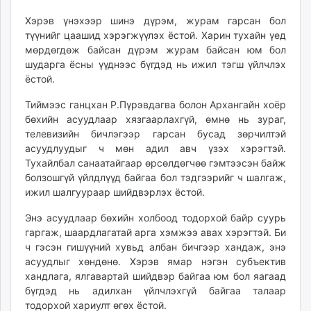
Хэрэв үнэхээр шинэ дүрэм, журам гарсан бол
түүнийг цаашид хэрэгжүүлэх ёстой. Харин тухайн үед
мөрдөгдөж байсан дүрэм журам байсан юм бол
шударга ёсны үүднээс бүгдэд нь ижил тэгш үйлчлэх
ёстой.
Тиймээс ганцхан Р.Пүрэвдагва болон Архангайн хоёр
бөхийн асуудлаар хязгаарлахгүй, өмнө нь зураг,
телевизийн бичлэгээр гарсан бусад зөрчилтэй
асуудлуудыг ч мөн адил авч үзэх хэрэгтэй.
Тухайлбал санаатайгаар өрсөлдөгчөө гэмтээсэн байж
болзошгүй үйлдлүүд байгаа бол тэдгээрийг ч шалгаж,
ижил шалгуураар шийдвэрлэх ёстой.
Энэ асуудлаар бөхийн холбоод тодорхой байр суурь
гаргаж, шаардлагатай арга хэмжээ авах хэрэгтэй. Би
ч гэсэн гишүүний хувьд албан бичгээр хандаж, энэ
асуудлыг хөндөнө. Хэрэв ямар нэгэн субъектив
хандлага, ялгавартай шийдвэр байгаа юм бол яагаад
бүгдэд нь адилхан үйлчлэхгүй байгаа талаар
тодорхой хариулт өгөх ёстой.