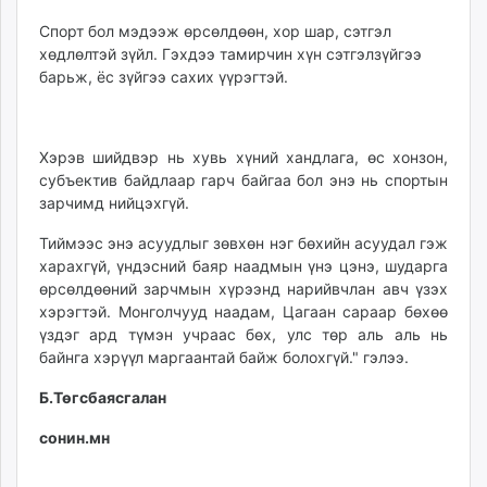
Спорт бол мэдээж өрсөлдөөн, хор шар, сэтгэл
хөдлөлтэй зүйл. Гэхдээ тамирчин хүн сэтгэлзүйгээ
барьж, ёс зүйгээ сахих үүрэгтэй.
Хэрэв шийдвэр нь хувь хүний хандлага, өс хонзон,
субъектив байдлаар гарч байгаа бол энэ нь спортын
зарчимд нийцэхгүй.
Тиймээс энэ асуудлыг зөвхөн нэг бөхийн асуудал гэж
харахгүй, үндэсний баяр наадмын үнэ цэнэ, шударга
өрсөлдөөний зарчмын хүрээнд нарийвчлан авч үзэх
хэрэгтэй. Монголчууд наадам, Цагаан сараар бөхөө
үздэг ард түмэн учраас бөх, улс төр аль аль нь
байнга хэрүүл маргаантай байж болохгүй." гэлээ.
Б.Төгсбаясгалан
сонин.мн