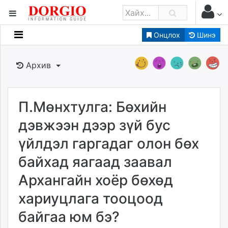
Онцлох
Шинэ
Мэдээллийн
Зар мэдээллийн
Архив
Банк санхүү
Бизнес ААН
Төрийн
П.Мөнхтулга: Бөхийн
Нийслэлийн
дэвжээн дээр зүй бус
үйлдэл гаргадаг олон бөх
dorgio.mn
байхад яагаад заавал
Gogo.mn
caak.mn
Архангайн хоёр бөхөд
news.mn
хариуцлага тооцоод
zindaa.mn
Baabar.mn
байгаа юм бэ?
tovch.mn