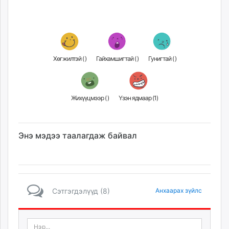
Хөгжилтэй (
)
Гайхамшигтай (
)
Гунигтай (
)
Жихүүцмээр (
)
Үзэн ядмаар (
1
)
Энэ мэдээ таалагдаж байвал
Сэтгэгдэлүүд (8)
Анхаарах зүйлс