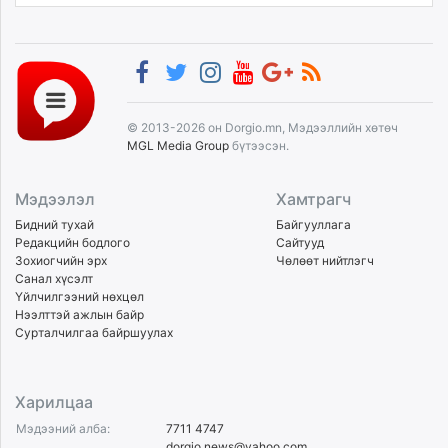
© 2013-2026 он Dorgio.mn, Мэдээллийн хөтөч
MGL Media Group
бүтээсэн.
Мэдээлэл
Хамтрагч
Бидний тухай
Байгууллага
Редакцийн бодлого
Сайтууд
Зохиогчийн эрх
Чөлөөт нийтлэгч
Санал хүсэлт
Үйлчилгээний нөхцөл
Нээлттэй ажлын байр
Сурталчилгаа байршуулах
Харилцаа
Мэдээний алба:
7711 4747
dorgio.news@yahoo.com