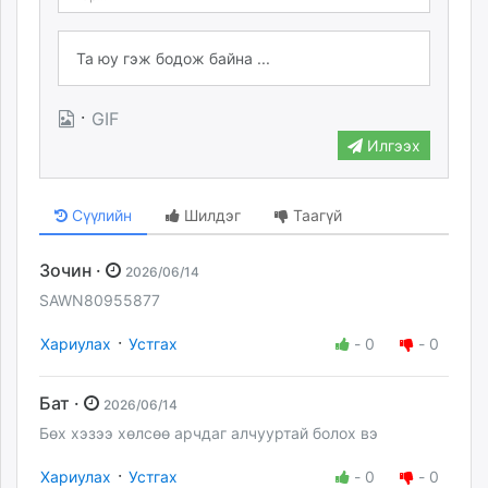
·
GIF
Илгээх
Сүүлийн
Шилдэг
Таагүй
Зочин ·
2026/06/14
SAWN80955877
·
Хариулах
Устгах
-
0
-
0
Бат ·
2026/06/14
Бөх хэзээ хөлсөө арчдаг алчууртай болох вэ
·
Хариулах
Устгах
-
0
-
0