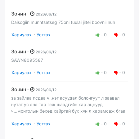
Зочин ·
2026/06/12
Daisogiin munhtsetseg 75oni tuulai jiltei boovnii nuh
·
Хариулах
Устгах
-
0
-
0
Зочин ·
2026/06/12
SAWN8095587
·
Хариулах
Устгах
-
0
-
0
Зочин ·
2026/06/12
за зайлаа псдаа ч..нэг асуудал болонгуут л заавал
нутаг ус энэ тэр гэж шаадгийн хар ацнууд
ч...монголын бөхөд хайртай бүх хүн л харамсаж бгаа
·
Хариулах
Устгах
-
0
-
0