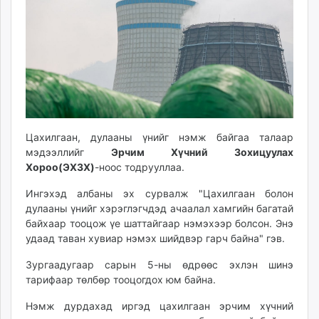
ikon.mn
mnb.mn
Livetv.mn
Eguur.mn
24tsag.mn
shuud.mn
eagle.mn
ergelt.mn
Цахилгаан, дулааны үнийг нэмж байгаа талаар
мэдээллийг
Эрчим Хүчний Зохицуулах
zarig.mn
Хороо(ЭХЗХ)
-ноос тодрууллаа.
today.mn
zuv.mn
Ингэхэд албаны эх сурвалж "Цахилгаан болон
mminfo.mn
дулааны үнийг хэрэглэгчдэд ачаалал хамгийн багатай
байхаар тооцож үе шаттайгаар нэмэхээр болсон. Энэ
ugluu.mn
удаад таван хувиар нэмэх шийдвэр гарч байна" гэв.
urlag.mn
unen.mn
Зургаадугаар сарын 5-ны өдрөөс эхлэн шинэ
asu.mn
тарифаар төлбөр тооцогдох юм байна.
shudarga.mn
Нэмж дурдахад иргэд цахилгаан эрчим хүчний
shuurhai.mn