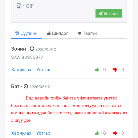
·
GIF
Илгээх
Сүүлийн
Шилдэг
Таагүй
Зочин ·
2026/06/12
SAWI80955877
·
Хариулах
Устгах
-
0
-
0
Бат ·
2026/06/12
Бид өөрийн хийж байгаа үйлчилгээгээ үнэтэй
болговол ашиг олох мэт тэнэг монголчуудын сэтгэлгээ
юм даа чухамдаа бол зах зээлд яавал ашигтай ажиллах вэ
л шүү дээ
·
Хариулах
Устгах
-
0
-
0