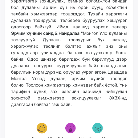
хэрэглээгээ зохицуулах, хэмнэх боломжтой байдаг
unuudur.mn
бол дулааны эрчим хүч нь орон сууц, объектын
isee.mn
талбайн хэмжээгээр тооцогддог. Тухайн хэрэглэгч
дулаанаа тохируулж, төлбөрөө бууруулах хөшүүрэг
mglradio.com
одоогоор байхгүй. Иймд цаашид хэрхэх талаар
fact.mn
Эрчим хүчний сайд Б.Найдалаа
"Монгол Улс дулааны
itoim.mn
тоолуургүй. Дулааны тоолуурыг бүх шатанд
tumen.mn
хэрэгжүүлэх төслийг бэлтгэх ажлыг энэ оны
shuum.mn
гуравдугаар улиралдаа багтаж эхлүүлэхээр болж
байна. Одоо шинээр баригдаж буй барилгууд дээр
times.mn
дулааны тоолуурыг суурилуулсан байх шаардлагыг
tvmongolia.mn
барилгын норм дүрэмд оруулах үүрэг өгсөн.Цаашдаа
mass.mn
Монгол Улсад дулаан, эрчим хүчийг тоолдог
unegui.mn
болно. Тоолсон хэмжээгээр хэмнэдэг байх ёстой. Үнэ
assa.mn
тарифын хувьд зах зээлийн зарчимд нийцүүлэн
зохистой хэмжээгээр зохицуулахыг ЭХЗХ-нд
toim.mn
даалгасан байгаа" гэж байв.
tac.mn
paparazzi.mn
unread.today