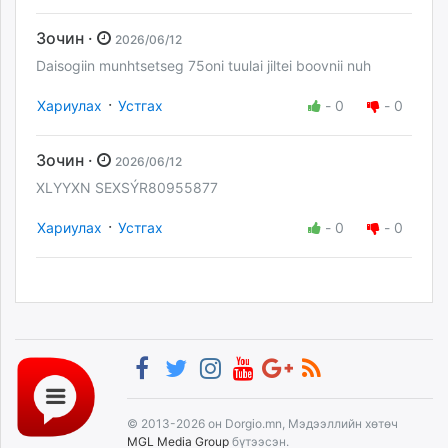
Зочин ·
2026/06/12
Daisogiin munhtsetseg 75oni tuulai jiltei boovnii nuh
·
Хариулах
Устгах
-
0
-
0
Зочин ·
2026/06/12
XLYYXN SEXSÝR80955877
·
Хариулах
Устгах
-
0
-
0
© 2013-2026 он Dorgio.mn, Мэдээллийн хөтөч
MGL Media Group
бүтээсэн.