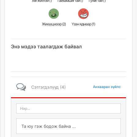
Хөгжилтэй (
)
Гайхамшигтай (
)
Гунигтай (
)
Жихүүцмээр (
2
)
Үзэн ядмаар (
1
)
Энэ мэдээ таалагдаж байвал
Сэтгэгдэлүүд (4)
Анхаарах зүйлс