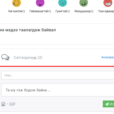
Хөгжилтэй (
)
Гайхамшигтай (
)
Гунигтай (
)
Жихүүцмээр (
)
Үзэн ядмаар
нэ мэдээ таалагдаж байвал
Сэтгэгдэлүүд (2)
Анхаара
·
GIF
Ил