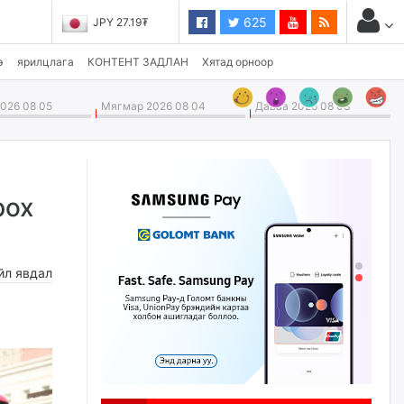
625
JPY 27.19₮
э
ярилцлага
КОНТЕНТ ЗАДЛАН
Хятад орноор
026 08 05
Мягмар 2026 08 04
Даваа 2026 08 03
рох
йл явдал