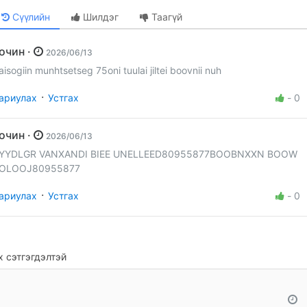
Сүүлийн
Шилдэг
Таагүй
Зочин ·
2026/06/13
aisogiin munhtsetseg 75oni tuulai jiltei boovnii nuh
·
ариулах
Устгах
-
0
Зочин ·
2026/06/13
YYDLGR VANXANDI BIEE UNELLEED80955877BOOBNXXN BOOW
OLOOJ80955877
·
ариулах
Устгах
-
0
 сэтгэгдэлтэй