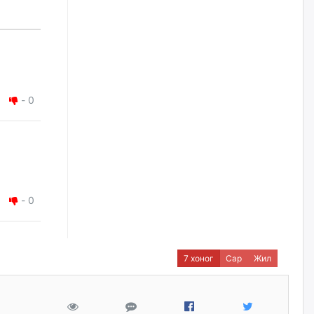
2026/08/06
Д.Амарбаясгалан:
Шатахууныхаа 97 хувийг нэг
улсаас авдаг хараат байдлаа
зогсоож, Арабын орнуудаас
нийлүүлэх ажлыг сэргээх
ёстой
-
0
2026/08/06
Худалдагч Н.Амарзаяа:
Дэлгүүрийн 32 хуудастай
өрийн дэвтэр долоо хоногт л
дүүрдэг
-
0
2026/08/06
АИ-92 шатахууны нийлүүлэлт
тасралтгүй үргэлжилж байна
7 хоног
Сар
Жил
2026/08/06