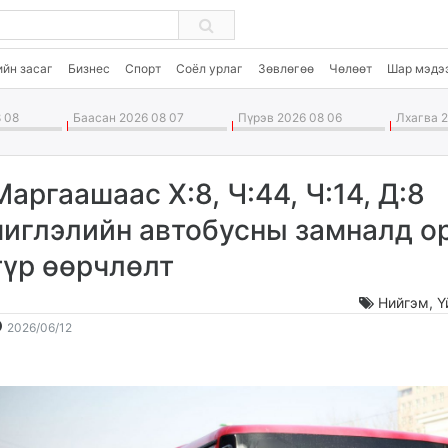
ийн засаг
Бизнес
Спорт
Соёл урлаг
Зөвлөгөө
Чөлөөт
Шар мэдэ
 08
Баасан 2026 08 07
Пүрэв 2026 08 06
Лхагва 2
Маргаашаас Х:8, Ч:44, Ч:14, Д:8
чиглэлийн автобусны замналд о
түр өөрчлөлт
Нийгэм
,
Ү
2026-
2026-
2026/06/12
06-
08-
12
09
17:25:05
19:19:47