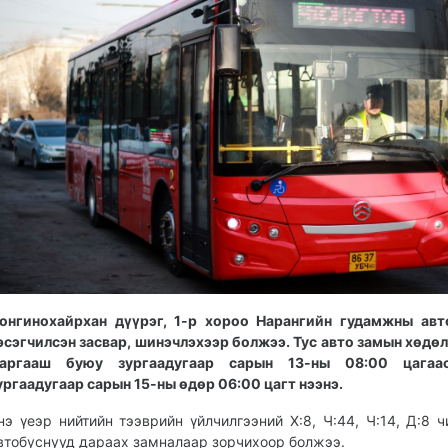
онгинохайрхан дүүрэг, 1-р хороо Нарангийн гудамжны авт
эсэгчилсэн засвар, шинэчлэхээр болжээ. Тус авто замын хөдө
аргааш буюу зургаадугаар сарын 13-ны 08:00 цагаа
ургаадугаар сарын 15-ны өдөр 06:00 цагт нээнэ.
нэ үеэр нийтийн тээврийн үйлчилгээний Х:8, Ч:44, Ч:14, Д:8 ч
втобуснууд дараах замналаар зорчихоор болжээ.