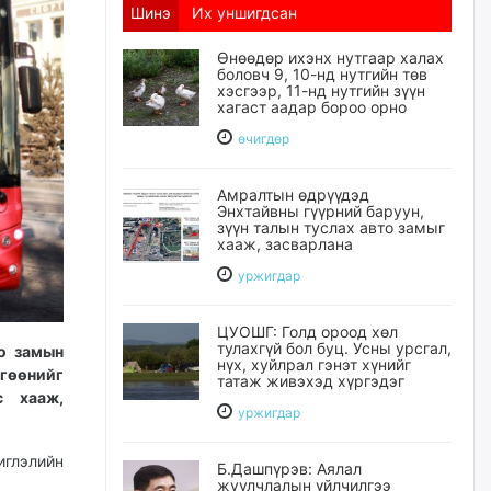
Шинэ
Их уншигдсан
Өнөөдөр ихэнх нутгаар халах
боловч 9, 10-нд нутгийн төв
хэсгээр, 11-нд нутгийн зүүн
хагаст аадар бороо орно
өчигдѳр
Амралтын өдрүүдэд
Энхтайвны гүүрний баруун,
зүүн талын туслах авто замыг
хааж, засварлана
уржигдар
ЦУОШГ: Голд ороод хөл
тулахгүй бол буц. Усны урсгал,
о замын
нүх, хуйлрал гэнэт хүнийг
лгөөнийг
татаж живэхэд хүргэдэг
с хааж,
уржигдар
иглэлийн
Б.Дашпүрэв: Аялал
жуулчлалын үйлчилгээ