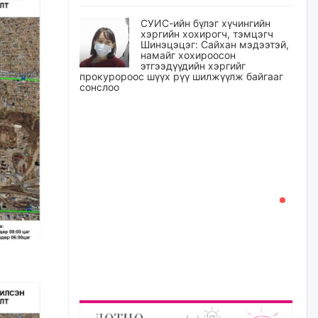
СУИС-ийн бүлэг хүчингийн
хэргийн хохирогч, тэмцэгч
Шинэцэцэг: Сайхан мэдээтэй,
намайг хохироосон
этгээдүүдийн хэргийг
прокуророос шүүх рүү шилжүүлж байгааг
сонслоо
уржигдар
Өчигдрийн байдлаар ₮10000
доош дүнгээр шатахууны
худалдан авалт хийсэн 1500
баримт бүртгэгджээ
уржигдар
Шатахуун олголтыг 50,000
төгрөгөөр хязгаарласныг
нэмэгдүүлж 100,000 төгрөгт
хүргэхээр судалж байгаа
уржигдар