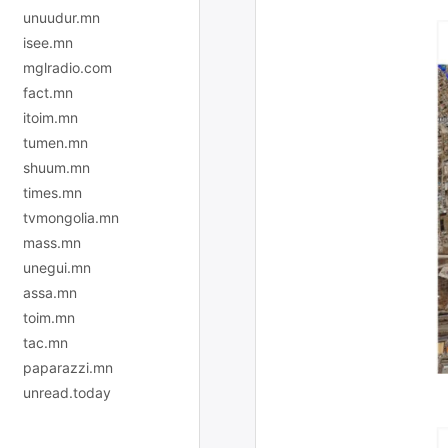
unuudur.mn
isee.mn
mglradio.com
fact.mn
itoim.mn
tumen.mn
shuum.mn
times.mn
tvmongolia.mn
mass.mn
unegui.mn
assa.mn
toim.mn
tac.mn
paparazzi.mn
unread.today