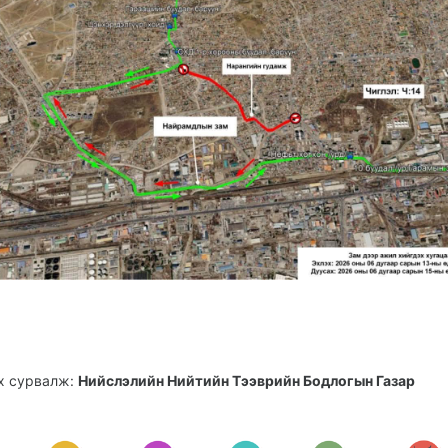
х сурвалж:
Нийслэлийн Нийтийн Тээврийн Бодлогын Газар