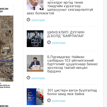
эрхэлдэг иргэд таних
тэмдгийн хүрээгээр
шатахууныг хязгаарлалтгүй
авах боломжтой
уржигдар
ШИНЭ КЛИП: ДУУЧИН
Д.БОЛД "БАЯРЛАЛАА"
уржигдар
Б.Пүрэвдагва: Найман
салбарын 103 үйлчилгээний
бүртгэлийг цуцалснаар бизнес
эрхлэхэд таатай нөхцөл
бүрдэнэ
уржигдар
301 цистерн вагон буулгалтад
болон замд явж байна
уржигдар