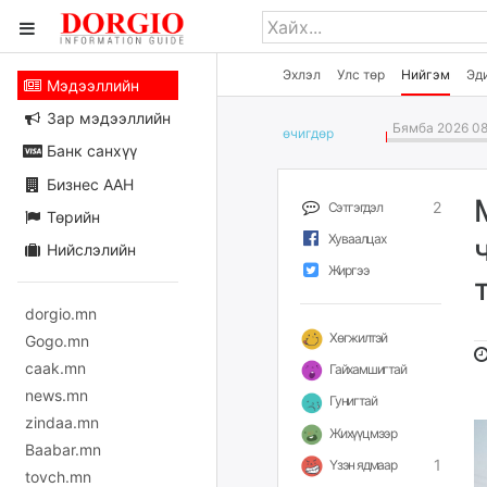
Эхлэл
Улс төр
Нийгэм
Эд
Мэдээллийн
Зар мэдээллийн
Бямба 2026 08
өчигдѳр
Банк санхүү
Бизнес ААН
2
Сэтгэгдэл
Төрийн
Хуваалцах
Нийслэлийн
Жиргээ
dorgio.mn
Хөгжилтэй
Gogo.mn
caak.mn
Гайхамшигтай
news.mn
Гунигтай
zindaa.mn
Жихүүцмээр
Baabar.mn
1
Үзэн ядмаар
tovch.mn