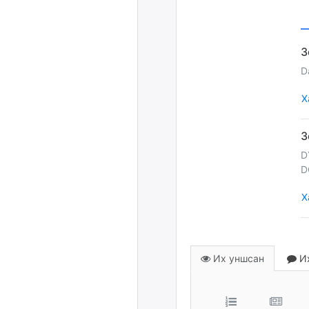
D
Х
D
D
Х
Их уншсан
Их