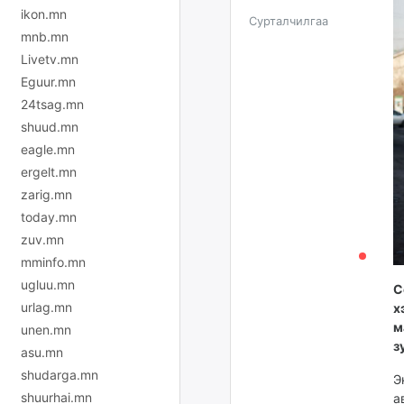
ikon.mn
Сурталчилгаа
mnb.mn
Livetv.mn
Eguur.mn
24tsag.mn
shuud.mn
eagle.mn
ergelt.mn
zarig.mn
today.mn
zuv.mn
mminfo.mn
ugluu.mn
С
urlag.mn
х
м
unen.mn
з
asu.mn
shudarga.mn
Э
shuurhai.mn
а