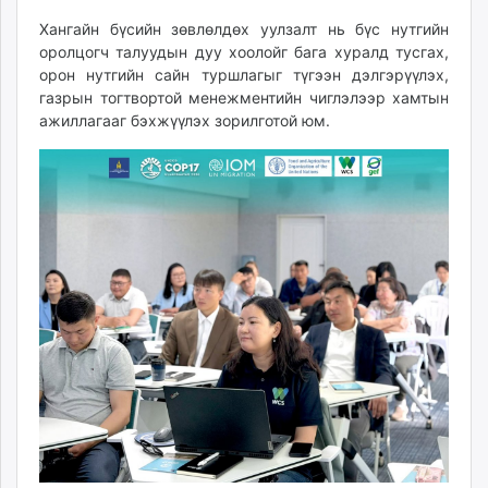
Хангайн бүсийн зөвлөлдөх уулзалт нь бүс нутгийн
оролцогч талуудын дуу хоолойг бага хуралд тусгах,
орон нутгийн сайн туршлагыг түгээн дэлгэрүүлэх,
газрын тогтвортой менежментийн чиглэлээр хамтын
ажиллагааг бэхжүүлэх зорилготой юм.