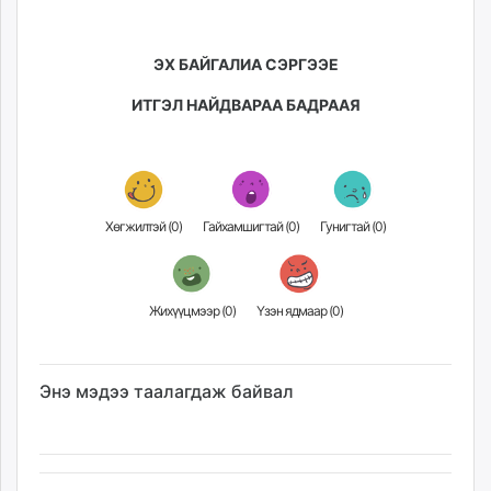
ЭХ БАЙГАЛИА СЭРГЭЭЕ
ИТГЭЛ НАЙДВАРАА БАДРААЯ
Хөгжилтэй (
0
)
Гайхамшигтай (
0
)
Гунигтай (
0
)
Жихүүцмээр (
0
)
Үзэн ядмаар (
0
)
Энэ мэдээ таалагдаж байвал