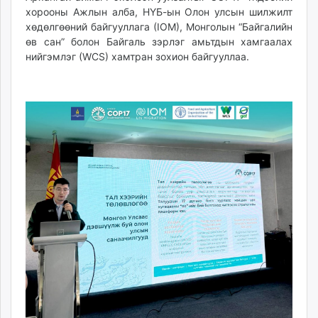
хорооны Ажлын алба, НҮБ-ын Олон улсын шилжилт
unuudur.mn
хөдөлгөөний байгууллага (IOM), Монголын “Байгалийн
isee.mn
өв сан” болон Байгаль зэрлэг амьтдын хамгаалах
mglradio.com
нийгэмлэг (WCS) хамтран зохион байгууллаа.
fact.mn
itoim.mn
tumen.mn
shuum.mn
times.mn
tvmongolia.mn
mass.mn
unegui.mn
assa.mn
toim.mn
tac.mn
paparazzi.mn
unread.today