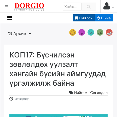
Онцлох
Шинэ
Мэдээллийн
Зар мэдээллийн
Архив
Банк санхүү
Бизнес ААН
Төрийн
КОП17: Бүсчилсэн
Нийслэлийн
зөвлөлдөх уулзалт
хангайн бүсийн аймгуудад
dorgio.mn
үргэлжилж байна
Gogo.mn
caak.mn
Нийгэм
,
Үйл явдал
news.mn
2026-
2026-
2026/06/16
zindaa.mn
06-
08-
Baabar.mn
16
06
tovch.mn