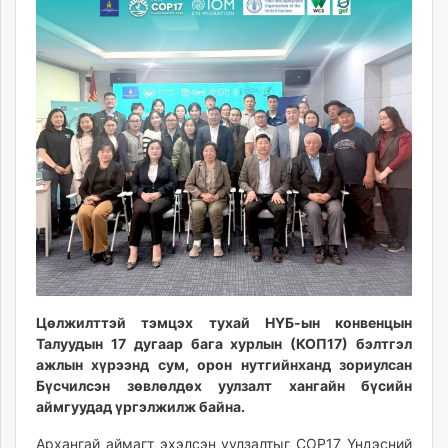
10:03:03
16:30:33
ikon.mn
mnb.mn
Livetv.mn
Eguur.mn
24tsag.mn
shuud.mn
eagle.mn
ergelt.mn
zarig.mn
today.mn
zuv.mn
mminfo.mn
ugluu.mn
Цөлжилттэй тэмцэх тухай НҮБ-ын конвенцын
urlag.mn
Талуудын 17 дугаар бага хурлын (КОП17) бэлтгэл
ажлын хүрээнд сум, орон нутгийнханд зориулсан
unen.mn
Бүсчилсэн зөвлөлдөх уулзалт хангайн бүсийн
asu.mn
аймгуудад үргэлжилж байна.
shudarga.mn
shuurhai.mn
Архангай аймагт эхэлсэн уулзалтыг COP17 Үндэсний