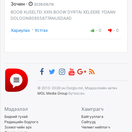
Зочин ·
2026/06/16
BOOB XUSELTEI XXN BOOW DYRTAI XELEERE YDAAN
DOLOON80955877ANUSDAAD
·
Хариулах
Устгах
-
0
-
0
© 2013-2026 он Dorgio.mn, Мэдээллийн хөтөч
MGL Media Group
бүтээсэн.
Мэдээлэл
Хамтрагч
Бидний тухай
Байгууллага
Редакцийн бодлого
Сайтууд
Зохиогчийн эрх
Чөлөөт нийтлэгч