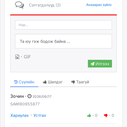
Сэтгэгдэлүүд (2)
Анхаарах зүйлс
·
GIF
Илгээх
Сүүлийн
Шилдэг
Таагүй
Зочин ·
2026/06/17
SAWI80955877
·
Хариулах
Устгах
-
0
-
0