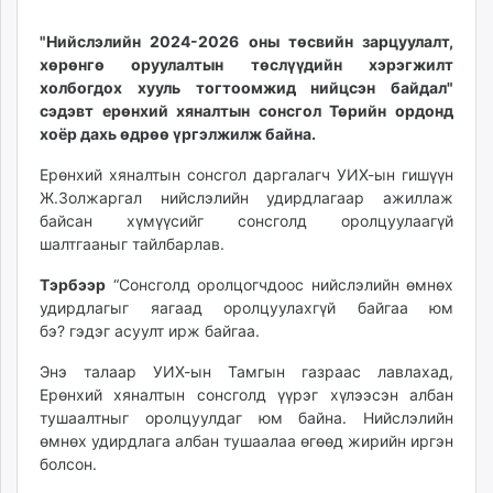
11:22:52
03:46:32
ikon.mn
"Нийслэлийн 2024-2026 оны төсвийн зарцуулалт,
mnb.mn
хөрөнгө оруулалтын төслүүдийн хэрэгжилт
Livetv.mn
холбогдох хууль тогтоомжид нийцсэн байдал"
Eguur.mn
сэдэвт ерөнхий хяналтын сонсгол Төрийн ордонд
24tsag.mn
хоёр дахь өдрөө үргэлжилж байна.
shuud.mn
Ерөнхий хяналтын сонсгол даргалагч УИХ-ын гишүүн
eagle.mn
Ж.Золжаргал нийслэлийн удирдлагаар ажиллаж
ergelt.mn
байсан хүмүүсийг сонсголд оролцуулаагүй
zarig.mn
шалтгааныг тайлбарлав.
today.mn
Тэрбээр
“Сонсголд оролцогчдоос нийслэлийн өмнөх
zuv.mn
удирдлагыг яагаад оролцуулахгүй байгаа юм
mminfo.mn
бэ? гэдэг асуулт ирж байгаа.
ugluu.mn
Энэ талаар УИХ-ын Тамгын газраас лавлахад,
urlag.mn
Ерөнхий хяналтын сонсголд үүрэг хүлээсэн албан
unen.mn
тушаалтныг оролцуулдаг юм байна. Нийслэлийн
asu.mn
өмнөх удирдлага албан тушаалаа өгөөд жирийн иргэн
shudarga.mn
болсон.
shuurhai.mn