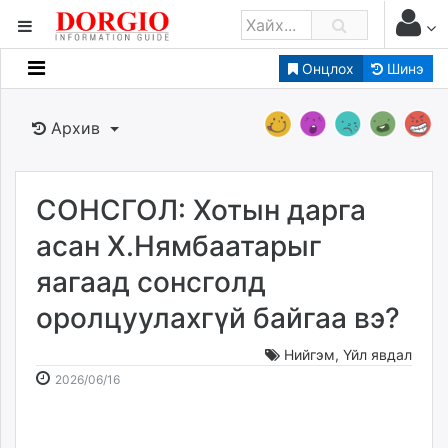
Онцлох
Шинэ
Мэдээллийн
Зар мэдээллийн
Архив
Банк санхүү
Бизнес ААН
Төрийн
СОНСГОЛ: Хотын дарга
Нийслэлийн
асан Х.Нямбаатарыг
яагаад сонсголд
dorgio.mn
оролцуулахгүй байгаа вэ?
Gogo.mn
caak.mn
Нийгэм
,
Үйл явдал
news.mn
2026-
2026-
2026/06/16
zindaa.mn
06-
08-
Baabar.mn
16
07
tovch.mn