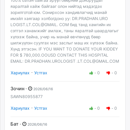
100% бэлэн байгаа эрүүл бөөрний доноруудыг
яаралтай хайж байгааг олон нийтэд мэдэгдэх
зорилготой юм. Сонирхсон хандивлагчид манай
имэйл хаягаар холбогдоно уу: DR.PRADHAN.URO
LOGIST.LT.COL@GMAIL. COM бид танд хамгийн их
сэтгэл ханамжийг амлаж, таны яаралтай шаардлагыг
хүлээж байна, учир нь манай өвчтөнүүд бөөр
шилжүүлэн суулгах мэс заслыг маш их хүлээж байна.
Хүнд этгэсэн. IF YOU WANT TO DONATE YOUR KIDDEY
FOR $ 780,000.OOUSD CONTACT THIS HOSPITAL
EMAIL: DR.PRADHAN.UROLOGIST
.LT.COL@GMAIL.COM
·
Хариулах
Устгах
-
0
-
0
Зочин ·
2026/06/16
SAWN80955877
·
Хариулах
Устгах
-
0
-
0
Бат ·
2026/06/16