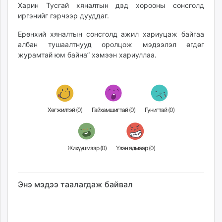
Харин Тусгай хяналтын дэд хорооны сонсголд
unuudur.mn
иргэнийг гэрчээр дууддаг.
isee.mn
mglradio.com
Ерөнхий хяналтын сонсголд ажил хариуцаж байгаа
албан тушаалтнууд оролцож мэдээлэл өгдөг
fact.mn
журамтай юм байна” хэмээн хариуллаа.
itoim.mn
tumen.mn
shuum.mn
times.mn
tvmongolia.mn
Хөгжилтэй (
0
)
Гайхамшигтай (
0
)
Гунигтай (
0
)
mass.mn
unegui.mn
assa.mn
Жихүүцмээр (
0
)
Үзэн ядмаар (
0
)
toim.mn
tac.mn
paparazzi.mn
Энэ мэдээ таалагдаж байвал
unread.today