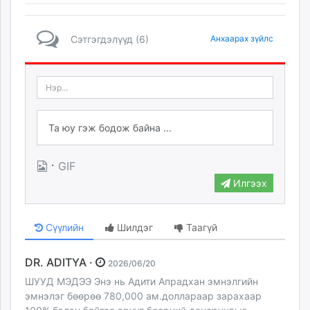
Сэтгэгдэлүүд (6)
Анхаарах зүйлс
·
GIF
Илгээх
Сүүлийн
Шилдэг
Таагүй
DR. ADITYA ·
2026/06/20
ШУУД МЭДЭЭ Энэ нь Адити Апрадхан эмнэлгийн
эмнэлэг бөөрөө 780,000 ам.доллараар зарахаар