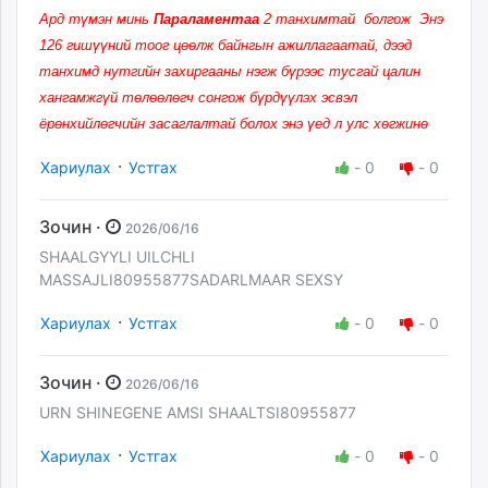
Ард түмэн минь
Параламентаа
2 танхимтай болгож Энэ
126 гишүүний тоог цөөлж байнгын ажиллагаатай, дээд
танхимд нутгийн захиргааны нэгж бүрээс тусгай цалин
хангамжгүй төлөөлөгч сонгож бүрдүүлэх эсвэл
ёрөнхийлөгчийн засаглалтай болох энэ үед л улс хөгжинө
·
Хариулах
Устгах
-
0
-
0
Зочин ·
2026/06/16
SHAALGYYLI UILCHLI
MASSAJLI80955877SADARLMAAR SEXSY
·
Хариулах
Устгах
-
0
-
0
Зочин ·
2026/06/16
URN SHINEGENE AMSI SHAALTSI80955877
·
Хариулах
Устгах
-
0
-
0