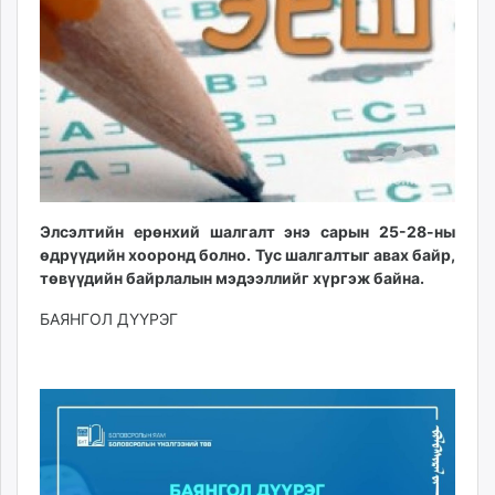
ikon.mn
mnb.mn
Livetv.mn
Eguur.mn
24tsag.mn
shuud.mn
eagle.mn
ergelt.mn
Элсэлтийн ерөнхий шалгалт энэ сарын 25-28-ны
zarig.mn
өдрүүдийн хооронд болно. Тус шалгалтыг авах байр,
today.mn
төвүүдийн байрлалын мэдээллийг хүргэж байна.
zuv.mn
БАЯНГОЛ ДҮҮРЭГ
mminfo.mn
ugluu.mn
urlag.mn
unen.mn
asu.mn
shudarga.mn
shuurhai.mn