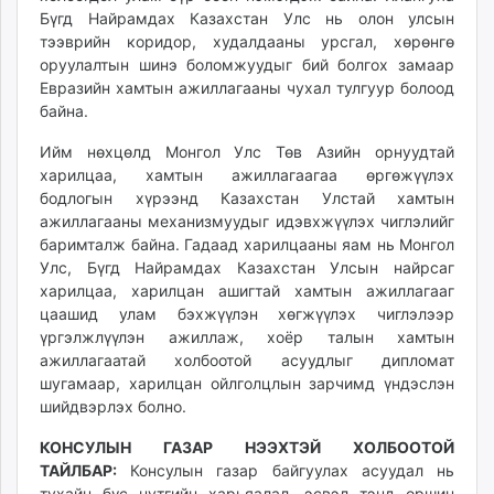
Бүгд Найрамдах Казахстан Улс нь олон улсын
тээврийн коридор, худалдааны урсгал, хөрөнгө
оруулалтын шинэ боломжуудыг бий болгох замаар
Евразийн хамтын ажиллагааны чухал тулгуур болоод
байна.
Ийм нөхцөлд Монгол Улс Төв Азийн орнуудтай
харилцаа, хамтын ажиллагаагаа өргөжүүлэх
бодлогын хүрээнд Казахстан Улстай хамтын
ажиллагааны механизмуудыг идэвхжүүлэх чиглэлийг
баримталж байна. Гадаад харилцааны яам нь Монгол
Улс, Бүгд Найрамдах Казахстан Улсын найрсаг
харилцаа, харилцан ашигтай хамтын ажиллагааг
цаашид улам бэхжүүлэн хөгжүүлэх чиглэлээр
үргэлжлүүлэн ажиллаж, хоёр талын хамтын
ажиллагаатай холбоотой асуудлыг дипломат
шугамаар, харилцан ойлголцлын зарчимд үндэслэн
шийдвэрлэх болно.
КОНСУЛЫН ГАЗАР НЭЭХТЭЙ ХОЛБООТОЙ
ТАЙЛБАР:
Консулын газар байгуулах асуудал нь
тухайн бүс нутгийн харьяалал, эсвэл тэнд оршин