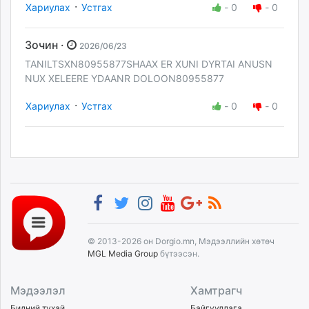
·
Хариулах
Устгах
-
0
-
0
Зочин ·
2026/06/23
TANILTSXN80955877SHAAX ER XUNI DYRTAI ANUSN
NUX XELEERE YDAANR DOLOON80955877
·
Хариулах
Устгах
-
0
-
0
© 2013-2026 он Dorgio.mn, Мэдээллийн хөтөч
MGL Media Group
бүтээсэн.
Мэдээлэл
Хамтрагч
Бидний тухай
Байгууллага