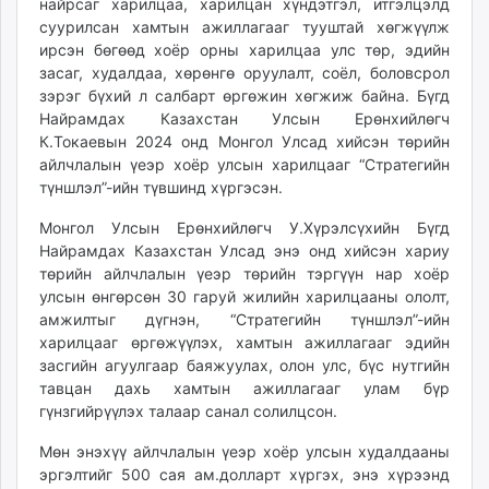
найрсаг харилцаа, харилцан хүндэтгэл, итгэлцэлд
unuudur.mn
суурилсан хамтын ажиллагааг тууштай хөгжүүлж
isee.mn
ирсэн бөгөөд хоёр орны харилцаа улс төр, эдийн
засаг, худалдаа, хөрөнгө оруулалт, соёл, боловсрол
mglradio.com
зэрэг бүхий л салбарт өргөжин хөгжиж байна. Бүгд
fact.mn
Найрамдах Казахстан Улсын Ерөнхийлөгч
itoim.mn
К.Токаевын 2024 онд Монгол Улсад хийсэн төрийн
tumen.mn
айлчлалын үеэр хоёр улсын харилцааг “Стратегийн
shuum.mn
түншлэл”-ийн түвшинд хүргэсэн.
times.mn
Монгол Улсын Ерөнхийлөгч У.Хүрэлсүхийн Бүгд
tvmongolia.mn
Найрамдах Казахстан Улсад энэ онд хийсэн хариу
mass.mn
төрийн айлчлалын үеэр төрийн тэргүүн нар хоёр
unegui.mn
улсын өнгөрсөн 30 гаруй жилийн харилцааны ололт,
амжилтыг дүгнэн, “Стратегийн түншлэл”-ийн
assa.mn
харилцааг өргөжүүлэх, хамтын ажиллагааг эдийн
toim.mn
засгийн агуулгаар баяжуулах, олон улс, бүс нутгийн
tac.mn
тавцан дахь хамтын ажиллагааг улам бүр
paparazzi.mn
гүнзгийрүүлэх талаар санал солилцсон.
unread.today
Мөн энэхүү айлчлалын үеэр хоёр улсын худалдааны
эргэлтийг 500 сая ам.долларт хүргэх, энэ хүрээнд