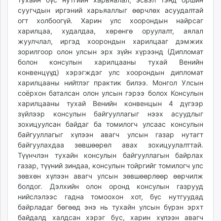
суугчдын иргэний харьяаллыг өөрчлөх асуудалтай
огт холбоогүй. Харин улс хоорондын найрсаг
харилцаа, худалдаа, хөрөнгө оруулалт, аялал
жуулчлал, иргэд хоорондын харилцааг дэмжих
зорилгоор олон улсын эрх зүйн хүрээнд (Дипломат
болон консулын харилцааны тухай Венийн
конвенцүүд) хэрэгждэг улс хоорондын дипломат
харилцааны нийтлэг практик билээ. Монгол Улсын
соёрxон баталсан олон улсын гэрээ болох Консулын
харилцааны тухай Венийн конвенцын 4 дүгээр
зүйлээр консулын байгууллагыг нээх асуудлыг
зохицуулсан байдаг ба томилогч улсаас консулын
байгууллагыг хүлээн авагч улсын газар нутагт
байгуулахдаа зөвшөөрөл авах зохицуулалттай.
Түүнчлэн тухайн консулын байгууллагын байрлах
газар, түүний зиндаа, консулын тойргийг томилогч улс
зөвхөн хүлээн авагч улсын зөвшөөрлөөр өөрчилж
болдог. Дэлхийн олон оронд консулын газрууд
нийслэлээс гадна томоохон хот, бүс нутгуудад
байрладаг бөгөөд энэ нь тухайн улсын бүрэн эрхт
байдалд халдсан хэрэг бус, харин хүлээн авагч