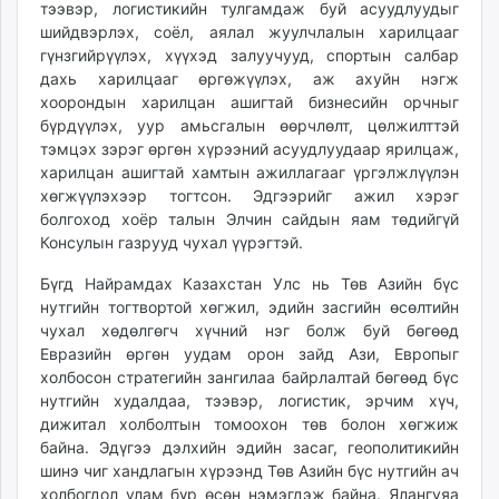
тээвэр, логистикийн тулгамдаж буй асуудлуудыг
шийдвэрлэх, соёл, аялал жуулчлалын харилцааг
гүнзгийрүүлэх, хүүхэд залуучууд, спортын салбар
дахь харилцааг өргөжүүлэх, аж ахуйн нэгж
хоорондын харилцан ашигтай бизнесийн орчныг
бүрдүүлэх, уур амьсгалын өөрчлөлт, цөлжилттэй
тэмцэх зэрэг өргөн хүрээний асуудлуудаар ярилцаж,
харилцан ашигтай хамтын ажиллагааг үргэлжлүүлэн
хөгжүүлэхээр тогтсон. Эдгээрийг ажил хэрэг
болгоход хоёр талын Элчин сайдын яам төдийгүй
Консулын газрууд чухал үүрэгтэй.
Бүгд Найрамдах Казахстан Улс нь Төв Азийн бүс
нутгийн тогтвортой хөгжил, эдийн засгийн өсөлтийн
чухал хөдөлгөгч хүчний нэг болж буй бөгөөд
Евразийн өргөн уудам орон зайд Ази, Европыг
холбосон стратегийн зангилаа байрлалтай бөгөөд бүс
нутгийн худалдаа, тээвэр, логистик, эрчим хүч,
дижитал холболтын томоохон төв болон хөгжиж
байна. Эдүгээ дэлхийн эдийн засаг, геополитикийн
шинэ чиг хандлагын хүрээнд Төв Азийн бүс нутгийн ач
холбогдол улам бүр өсөн нэмэгдэж байна. Ялангуяа