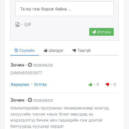
·
GIF
Илгээх
Сүүлийн
Шилдэг
Таагүй
Зочин ·
2026/06/23
SAWN80955877
·
Хариулах
Устгах
-
0
-
0
Зочин ·
2026/06/23
Компютериййн програман төхөөрөмжөөр монгод
залуусийн токсик хиыж бгааг өөрсдөд нь
мэдэгдэлгүү бичиж авч гадаадийн гаж донтой
баячуудад нууцаар зардаг