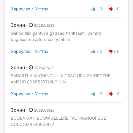
·
Хариулах
Устгах
-
0
-
0
Зочин ·
2026/06/23
Ganboldiin gantuya gadaad hariltsaanii yamnd
bugusuuruu ajild orson yanhan
·
Хариулах
Устгах
-
0
-
0
Зочин ·
2026/06/23
SADARTLA XUCHINDUULX TSAG URN SHINEGENE
AMSMR 80955877UILCHLN
·
Хариулах
Устгах
-
0
-
0
Зочин ·
2026/06/23
BOOBN XXN BOOW XELEERE TACHAANGUI GOE
DOLOOMR 80955877