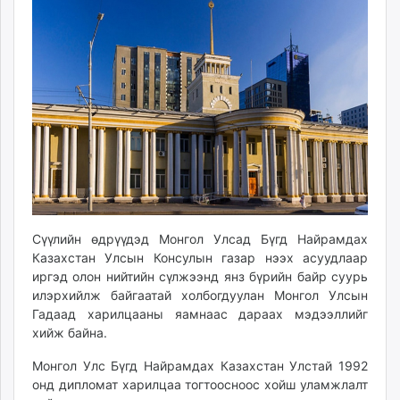
11:26:55
15:46:11
ikon.mn
mnb.mn
Livetv.mn
Eguur.mn
24tsag.mn
shuud.mn
eagle.mn
ergelt.mn
zarig.mn
today.mn
zuv.mn
Сүүлийн өдрүүдэд Монгол Улсад Бүгд Найрамдах
Казахстан Улсын Консулын газар нээх асуудлаар
mminfo.mn
иргэд олон нийтийн сүлжээнд янз бүрийн байр суурь
ugluu.mn
илэрхийлж байгаатай холбогдуулан Монгол Улсын
urlag.mn
Гадаад харилцааны яамнаас дараах мэдээллийг
unen.mn
хийж байна.
asu.mn
Монгол Улс Бүгд Найрамдах Казахстан Улстай 1992
shudarga.mn
онд дипломат харилцаа тогтоосноос хойш уламжлалт
shuurhai.mn