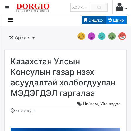
Онцлох
Шинэ
Мэдээллийн
Зар мэдээллийн
Архив
Банк санхүү
Бизнес ААН
Төрийн
Казахстан Улсын
Нийслэлийн
Консулын газар нээх
асуудалтай холбогдуулан
dorgio.mn
МЭДЭГДЭЛ гаргалаа
Gogo.mn
caak.mn
Нийгэм
,
Үйл явдал
news.mn
2026-
2026-
2026/06/23
zindaa.mn
06-
08-
Baabar.mn
23
08
tovch.mn