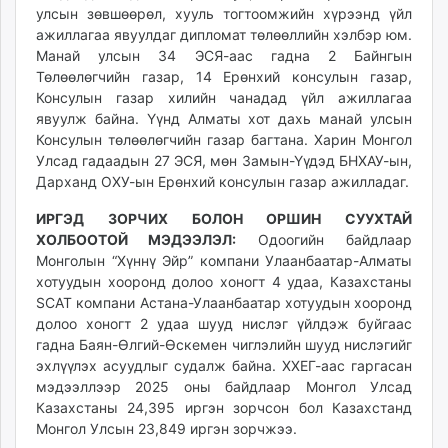
улсын зөвшөөрөл, хууль тогтоомжийн хүрээнд үйл
ажиллагаа явуулдаг дипломат төлөөллийн хэлбэр юм.
Манай улсын 34 ЭСЯ-аас гадна 2 Байнгын
Төлөөлөгчийн газар, 14 Ерөнхий консулын газар,
Консулын газар хилийн чанадад үйл ажиллагаа
явуулж байна. Үүнд Алматы хот дахь манай улсын
Консулын төлөөлөгчийн газар багтана. Харин Монгол
Улсад гадаадын 27 ЭСЯ, мөн Замын-Үүдэд БНХАУ-ын,
Дарханд ОХУ-ын Ерөнхий консулын газар ажилладаг.
ИРГЭД ЗОРЧИХ БОЛОН ОРШИН СУУХТАЙ
ХОЛБООТОЙ МЭДЭЭЛЭЛ:
Одоогийн байдлаар
Монголын “Хүннү Эйр” компани Улаанбаатар-Алматы
хотуудын хооронд долоо хоногт 4 удаа, Казахстаны
SCAT компани Астана-Улаанбаатар хотуудын хооронд
долоо хоногт 2 удаа шууд нислэг үйлдэж буйгаас
гадна Баян-Өлгий-Өскемен чиглэлийн шууд нислэгийг
эхлүүлэх асуудлыг судалж байна. ХХЕГ-аас гаргасан
мэдээллээр 2025 оны байдлаар Монгол Улсад
Казаxстаны 24,395 иргэн зорчсон бол Казаxстанд
Монгол Улсын 23,849 иргэн зорчжээ.