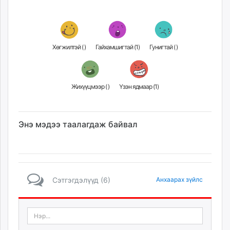
Хөгжилтэй (
)
Гайхамшигтай (
1
)
Гунигтай (
)
Жихүүцмээр (
)
Үзэн ядмаар (
1
)
Энэ мэдээ таалагдаж байвал
Сэтгэгдэлүүд (6)
Анхаарах зүйлс