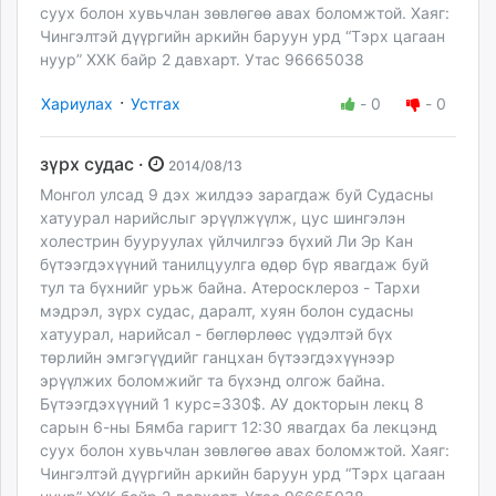
суух болон хувьчлан зөвлөгөө авах боломжтой. Хаяг:
Чингэлтэй дүүргийн аркийн баруун урд “Тэрх цагаан
нуур” ХХК байр 2 давхарт. Утас 96665038
·
Хариулах
Устгах
-
0
-
0
зүрх судас ·
2014/08/13
Монгол улсад 9 дэх жилдээ зарагдаж буй Судасны
хатуурал нарийслыг эрүүлжүүлж, цус шингэлэн
холестрин бууруулах үйлчилгээ бүхий Ли Эр Кан
бүтээгдэхүүний танилцуулга өдөр бүр явагдаж буй
тул та бүхнийг урьж байна. Атеросклероз - Тархи
мэдрэл, зүрх судас, даралт, хуян болон судасны
хатуурал, нарийсал - бөглөрлөөс үүдэлтэй бүх
төрлийн эмгэгүүдийг ганцхан бүтээгдэхүүнээр
эрүүлжих боломжийг та бүхэнд олгож байна.
Бүтээгдэхүүний 1 курс=330$. АУ докторын лекц 8
сарын 6-ны Бямба гаригт 12:30 явагдах ба лекцэнд
суух болон хувьчлан зөвлөгөө авах боломжтой. Хаяг:
Чингэлтэй дүүргийн аркийн баруун урд “Тэрх цагаан