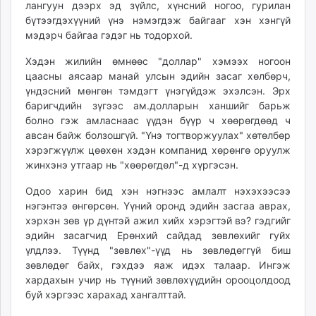
лангуун дээрх эд зүйлс, хүнсний ногоо, гурилан
ikon.mn
бүтээгдэхүүний үнэ нэмэгдэж байгааг хэн хэнгүй
mnb.mn
мэдэрч байгаа гэдэг нь тодорхой.
Livetv.mn
Хэдэн жилийн өмнөөс "доллар" хэмээх ногоон
Eguur.mn
цаасны аясаар манай улсын эдийн засаг хөлбөрч,
24tsag.mn
үндэсний мөнгөн тэмдэгт үнэгүйдэж эхэлсэн. Эрх
shuud.mn
баригчдийн зүгээс ам.долларын ханшийг барьж
eagle.mn
болно гэж амласнаас үүдэн бүүр ч хөөрөгдөөд ч
ergelt.mn
авсан байж болзошгүй. "Үнэ тогтворжуулах" хөтөлбөр
хэрэгжүүлж цөөхөн хэдэн компанид хөрөнгө оруулж
zarig.mn
жинхэнэ утгаар нь "хөөрөгдөл"-д хүргэсэн.
today.mn
zuv.mn
Одоо харин бид хэн нэгнээс амлалт нэхэхээсээ
mminfo.mn
нэгэнтээ өнгөрсөн. Үүний оронд эдийн засгаа аврах,
хэрхэн зөв үр дүнтэй ажил хийх хэрэгтэй вэ? гэдгийг
ugluu.mn
эдийн засагчид Ерөнхий сайдад зөвлөхийг гуйх
urlag.mn
үлдлээ. Түүнд "зөвлөх"-үүд нь зөвлөдөггүй биш
unen.mn
зөвлөдөг байх, гэхдээ яаж идэх талаар. Ингэж
asu.mn
хардахын учир нь түүний зөвлөхүүдийн орооцолдоод
shudarga.mn
буй хэргээс харахад хангалттай.
shuurhai.mn