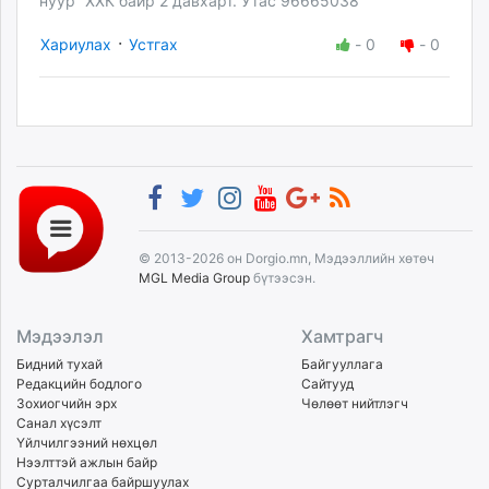
нуур” ХХК байр 2 давхарт. Утас 96665038
·
Хариулах
Устгах
-
0
-
0
© 2013-2026 он Dorgio.mn, Мэдээллийн хөтөч
MGL Media Group
бүтээсэн.
Мэдээлэл
Хамтрагч
Бидний тухай
Байгууллага
Редакцийн бодлого
Сайтууд
Зохиогчийн эрх
Чөлөөт нийтлэгч
Санал хүсэлт
Үйлчилгээний нөхцөл
Нээлттэй ажлын байр
Сурталчилгаа байршуулах