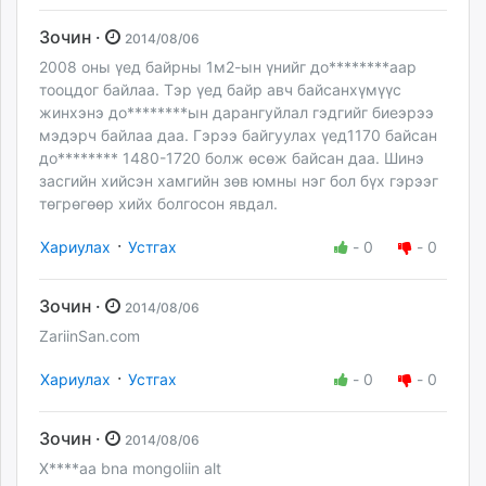
Зочин ·
2014/08/06
2008 оны үед байрны 1м2-ын үнийг до********аар
тооцдог байлаа. Тэр үед байр авч байсанхүмүүс
жинхэнэ до********ын дарангуйлал гэдгийг биеэрээ
мэдэрч байлаа даа. Гэрээ байгуулах үед1170 байсан
до******** 1480-1720 болж өсөж байсан даа. Шинэ
засгийн хийсэн хамгийн зөв юмны нэг бол бүх гэрээг
төгрөгөөр хийх болгосон явдал.
·
Хариулах
Устгах
-
0
-
0
Зочин ·
2014/08/06
ZariinSan.com
·
Хариулах
Устгах
-
0
-
0
Зочин ·
2014/08/06
X****aa bna mongoliin alt