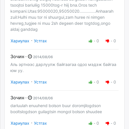
tsoojtoi bariuliig 15000tog-r hiij bna.Oros tech
kompani.Utas:95000020,95050020..............Anhaarah
zuil:Hulhi muu tor ni shuurgui,zam huree ni nimgen
hevreg,tugjee ni muu 2sh degeen deer togtdog,ongo
aldaj ganddag
·
Хариулах
Устгах
-
0
-
0
Зочин ·
2014/08/06
Аль эртнээс дарлуулж байгаагаа одоо мэдэж байгаа
юм уу.
·
Хариулах
Устгах
-
0
-
0
Зочин ·
2014/08/06
darluulah enuuhend bolson buur doromjilogdson
booltslogdson guilagtsin mongol bolson shuudee
·
Хариулах
Устгах
-
0
-
0