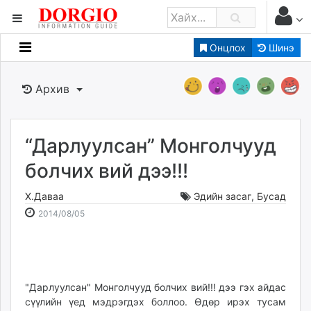
Онцлох
Шинэ
Мэдээллийн
Зар мэдээллийн
Архив
Банк санхүү
Бизнес ААН
Төрийн
“Дарлуулсан” Монголчууд
Нийслэлийн
болчих вий дээ!!!
Х.Даваа
Эдийн засаг
,
Бусад
dorgio.mn
2014-
2026-
2014/08/05
Gogo.mn
08-
08-
caak.mn
05
06
news.mn
16:13:23
20:24:16
zindaa.mn
Baabar.mn
"Дарлуулсан" Монголчууд болчих вий!!! дээ гэх айдас
сүүлийн үед мэдрэгдэх боллоо. Өдөр ирэх тусам
tovch.mn