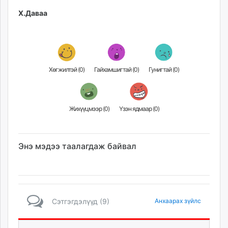
Х.Даваа
Хөгжилтэй (
0
)
Гайхамшигтай (
0
)
Гунигтай (
0
)
Жихүүцмээр (
0
)
Үзэн ядмаар (
0
)
Энэ мэдээ таалагдаж байвал
Сэтгэгдэлүүд (9)
Анхаарах зүйлс