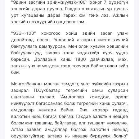
"Эдийн засгийн эрчимжүүлэх-100" хоног 7 хүрэхгүй
unuudur.mn
хоногийн дараа дуусна. Гэхдээ энэ ажлын үр дүн нь
isee.mn
урт хугацааны дараа гарах юм гэнэ лээ. Ажлын
mglradio.com
хэсгийн нөхдүүд ийн онцолсон юм.
fact.mn
"ЭЗЭН-100" хоногоос хойш эдийн засаг улам
itoim.mn
доройтолд орсон. Үндэсний агаарын нисэх хүчний
tumen.mn
байгууллага дампуурсан. Мөн олон хувийн хэвшлийн
shuum.mn
байгууллагууд зээлээ төлж чадахгүйд хүрч үүдээ
барьсан. Долларын ханш 1800 давчихлаа, мах,
times.mn
талхны үнэ нэмэгдсэн гээд тоочоод байвал олон зүйл
tvmongolia.mn
бий.
mass.mn
unegui.mn
Монголбанкны мөнгөн тэмдэгт, үнэт зүйлсийн газрын
захирал П.Сүхбаатар төгрөгийн ханш суларсан
assa.mn
шалтгааны талаар "Ам.доллар хомсдож, эрэлт
toim.mn
нийлүүлэлт багассанаас болж төгрөгийн ханш суларч,
tac.mn
ам.доллар чангарч байна. Энэ хэрээр гадаад
paparazzi.mn
валютын нөөц багасч байгаа. Гэхдээ валютын нөөцөө
unread.today
боломжит төвшинд байлгахад алт тушаалт нөлөөлнө.
Алтаа заавал ам.доллар болгож валютын нөөцөд
оруулахгүйгээр алтаар нь нөөцөө бүрдүүлж болно"