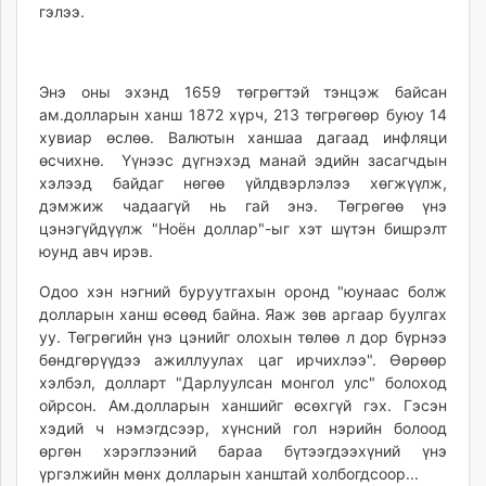
гэлээ.
Энэ оны эхэнд 1659 төгрөгтэй тэнцэж байсан
ам.долларын ханш 1872 хүрч, 213 төгрөгөөр буюу 14
хувиар өслөө. Валютын ханшаа дагаад инфляци
өсчихнө. Үүнээс дүгнэхэд манай эдийн засагчдын
хэлээд байдаг нөгөө үйлдвэрлэлээ хөгжүүлж,
дэмжиж чадаагүй нь гай энэ. Төгрөгөө үнэ
цэнэгүйдүүлж "Ноён доллар"-ыг хэт шүтэн бишрэлт
юунд авч ирэв.
Одоо хэн нэгний буруутгахын оронд "юунаас болж
долларын ханш өсөөд байна. Яаж зөв аргаар буулгах
уу. Төгрөгийн үнэ цэнийг олохын төлөө л дор бүрнээ
бөндгөрүүдээ ажиллуулах цаг ирчихлээ". Өөрөөр
хэлбэл, долларт "Дарлуулсан монгол улс" болоход
ойрсон. Ам.долларын ханшийг өсөхгүй гэх. Гэсэн
хэдий ч нэмэгдсээр, хүнсний гол нэрийн болоод
өргөн хэрэглээний бараа бүтээгдээхүний үнэ
үргэлжийн мөнх долларын ханштай холбогдсоор...