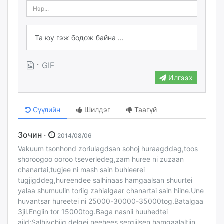
·
GIF
Илгээх
Сүүлийн
Шилдэг
Таагүй
Зочин ·
2014/08/06
Vakuum tsonhond zoriulagdsan sohoj huraagddag,toos
shoroogoo ooroo tseverledeg,zam huree ni zuzaan
chanartai,tugjee ni mash sain buhleerei
tugjigddeg,hureendee salhinaas hamgaalsan shuurtei
yalaa shumuulin toriig zahialgaar chanartai sain hiine.Une
huvantsar hureetei ni 25000-30000-35000tog.Batalgaa
3jil.Engiin tor 15000tog.Baga nasnii huuhedtei
aild:Salhivchiig delgej neehees sergiilsen hamgaalaltiin