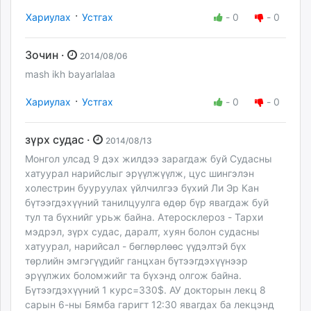
·
Хариулах
Устгах
-
0
-
0
Зочин ·
2014/08/06
mash ikh bayarlalaa
·
Хариулах
Устгах
-
0
-
0
зүрх судас ·
2014/08/13
Монгол улсад 9 дэх жилдээ зарагдаж буй Судасны
хатуурал нарийслыг эрүүлжүүлж, цус шингэлэн
холестрин бууруулах үйлчилгээ бүхий Ли Эр Кан
бүтээгдэхүүний танилцуулга өдөр бүр явагдаж буй
тул та бүхнийг урьж байна. Атеросклероз - Тархи
мэдрэл, зүрх судас, даралт, хуян болон судасны
хатуурал, нарийсал - бөглөрлөөс үүдэлтэй бүх
төрлийн эмгэгүүдийг ганцхан бүтээгдэхүүнээр
эрүүлжих боломжийг та бүхэнд олгож байна.
Бүтээгдэхүүний 1 курс=330$. АУ докторын лекц 8
сарын 6-ны Бямба гаригт 12:30 явагдах ба лекцэнд