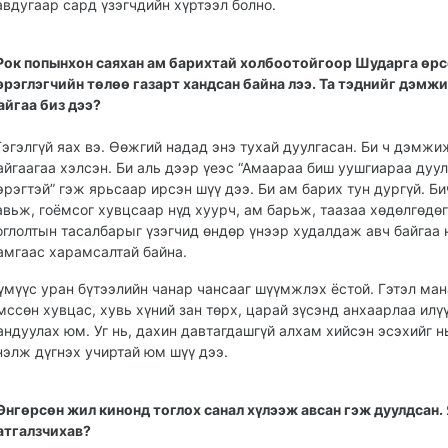
авдугаар сард үзэгчдийн хүртээл болно.
Рок попынхон саяхан ам барихтай холбоотойгоор Шударга өрс
эрэг­лэгчийн төлөө газарт ханд­сан байна лээ. Та тэднийг дэмж
айгаа биз дээ?
Тэгэлгүй яах вэ. Өөжгий надад энэ тухай дуулгасан. Би ч дэмжи
айгаагаа хэл­сэн. Би аль дээр үеэс “Амаараа биш уушгиараа дуу
эрэгтэй” гэж ярь­саар ирсэн шүү дээ. Би ам барих тун дургүй. Би
авьж, гоёмсог хувцсаар нүд хуурч, ам барьж, таазаа хөдөлгөдө
оглолтын тасал­барыг үзэгчид өндөр үнээр худалдаж авч байгаа 
амгаас харамсалтай байна.
үмүүс уран бүтээлийн чанар чансааг шүүмжлэх ёстой. Гэтэл ма
мссөн хувцас, хувь хүний зан төрх, царай зүсэнд анхаарлаа илү
андуулах юм. Уг нь, дахин давтагдашгүй алхам хийсэн эсэхийг н
нэлж дүгнэх учиртай юм шүү дээ.
Өнгөрсөн жил кинонд тоглох санал хүлээж ав­сан гэж дуулдсан.
ат­галзчихав?