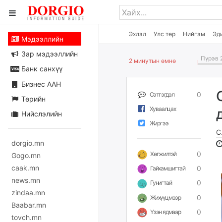
Эхлэл
Улс төр
Нийгэм
Эд
Мэдээллийн
Зар мэдээллийн
Пүрэв 2
2 минутын өмнө
Банк санхүү
Бизнес ААН
0
Сэтгэгдэл
Төрийн
Хуваалцах
Нийслэлийн
Жиргээ
С
dorgio.mn
0
Хөгжилтэй
Gogo.mn
caak.mn
0
Гайхамшигтай
news.mn
0
Гунигтай
zindaa.mn
0
Жихүүцмээр
Baabar.mn
0
Үзэн ядмаар
tovch.mn