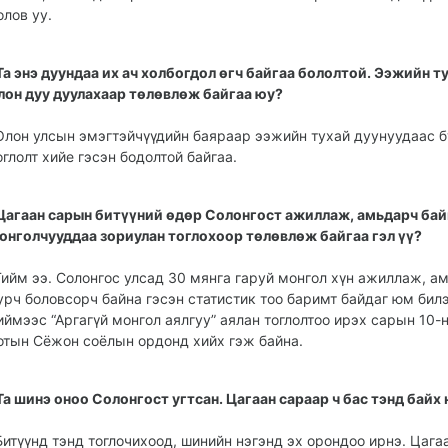
олов уу.
Та энэ дуундаа их ач холбогдол өгч байгаа бо­лолтой. Ээжийн т
лон дуу дуулахаар төлөв­лөж байгаа юу?
Олон улсын эмэгтэй­чүүдийн баяраар ээжийн тухай дуунуудаас 
оглолт хийе гэсэн бодолтой байгаа.
Ца­гаан сарын битүүний өдөр Солонгост ажиллаж, амь­дарч бай
онгол­чууд­даа зориулан тоглохоор төлөвлөж байгаа гэл үү?
Тийм ээ. Солонгос улсад 30 мянга гаруй монгол хүн ажиллаж, а
урч боловсорч байна гэсэн статистик тоо баримт байдаг юм билэ
иймээс “Аргагүй монгол аялгуу” аялан тоглолтоо ирэх сарын 10-
отын Сёжон соёлын ордонд хийх гэж байна.
Та шинэ оноо Солонгост угтсан. Цагаан сараар ч бас тэнд байх 
Битүүнд тэнд тогло­чихоод, шинийн нэгэнд эх орондоо ирнэ. Цага