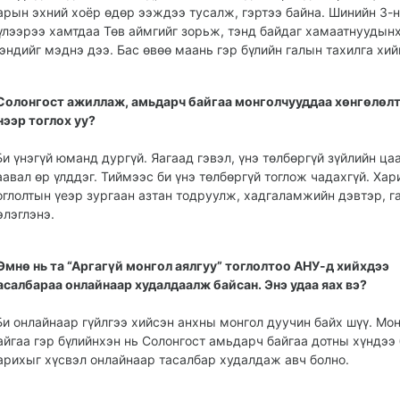
арын эхний хоёр өдөр ээждээ тусалж, гэртээ байна. Шинийн 3-н
үлээрээ хамтдаа Төв аймгийг зорьж, тэнд байдаг хамаатнуудын
эндийг мэднэ дээ. Бас өвөө маань гэр бүлийн галын тахилга хи
Солонгост ажиллаж, амь­дарч байгаа монгол­чууд­даа хөнгөлөл
нээр тоглох уу?
Би үнэгүй юманд дур­гүй. Яагаад гэвэл, үнэ төлбөргүй зүйлийн ца
аавал өр үлддэг. Тиймээс би үнэ төлбөргүй тоглож чадахгүй. Хар
оглолтын үеэр зургаан азтан тодруулж, хадгаламжийн дэвтэр, г
элэглэнэ.
Өмнө нь та “Аргагүй монгол аялгуу” тоглолтоо АНУ-д хийхдээ
асалбараа онлайнаар худалдаалж байсан. Энэ удаа яах вэ?
Би онлайнаар гүйлгээ хийсэн анхны монгол дуучин байх шүү. Мо
айгаа гэр бүлийнхэн нь Солонгост амьдарч байгаа дотны хүндээ 
арихыг хүсвэл онлайнаар тасалбар худалдаж авч болно.