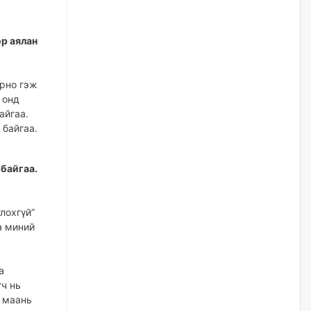
Худалдагч Н.Амарзаяа:
Дэлгүүрийн 32 хуудастай
ор аялан
өрийн дэвтэр долоо хоногт л
дүүрдэг
өчигдѳр
йрно гэж
 онд
АИ-92 шатахууны нийлүүлэлт
айгаа.
тасралтгүй үргэлжилж байна
 байгаа.
өчигдѳр
 байгаа.
I ангийн цахим бүртгэл энэ
сарын 17-ноос эхэлнэ
лохгүй”
өчигдѳр
а миний
Үндсэн хууль зөрчсөн
Х.Булгантуяа, үндэсний эв
а
нэгдэлд харшилсан
гч нь
М.Нарантуяа-Нара нарт хэзээ
хариуцлага тооцох вэ?
 маань