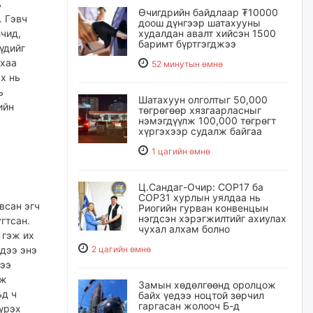
ь
Өчигдрийн байдлаар ₮10000
. Гэвч
доош дүнгээр шатахууны
лчид,
худалдан авалт хийсэн 1500
баримт бүртгэгджээ
үдийг
ыхаа
52 минутын өмнө
ах нь
ь
Шатахуун олголтыг 50,000
ийн
төгрөгөөр хязгаарласныг
нэмэгдүүлж 100,000 төгрөгт
хүргэхээр судалж байгаа
1 цагийн өмнө
Ц.Сандаг-Очир: COP17 ба
COP31 хурлын уялдаа нь
всан эгч
Риогийн гурван конвенцын
нэгдсэн хэрэгжилтийг ахиулах
гтсан.
чухал алхам болно
 гэж их
дээ энэ
2 цагийн өмнө
дээ
эж
Замын хөдөлгөөнд оролцож
ьд ч
байх үедээ ноцтой зөрчил
гаргасан жолооч Б-д
хүрэх