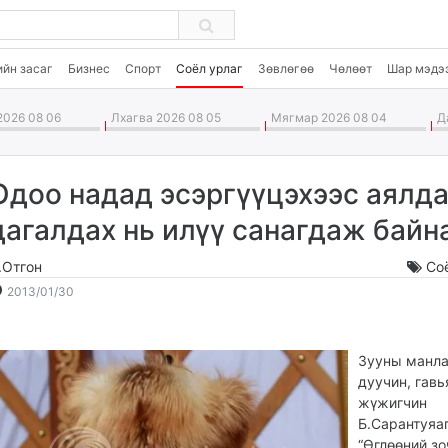
ийн засаг
Бизнес
Спорт
Соёл урлаг
Зөвлөгөө
Чөлөөт
Шар мэдэ
026 08 06
Лхагва 2026 08 05
Мягмар 2026 08 04
Да
Одоо надад эсэргүүцэхээс аялд
дагалдах нь илүү санагдаж байн
.Отгон
Со
2013-
2026-
2013/01/30
01-
08-
30
07
23:46:46
13:28:36
Зууны манл
дуучин, гавь
жүжигчин
Б.Сарантуяа
“Өглөөний зо