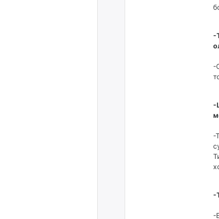
б
-
о
-
т
-
м
-
с
Т
х
-
-