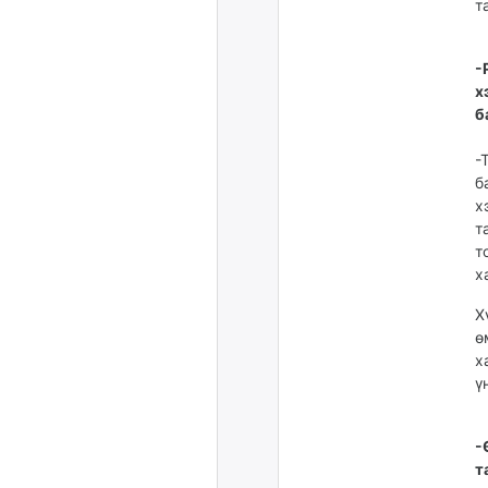
т
-
х
б
-
б
х
т
т
х
Х
ө
х
ү
-
т