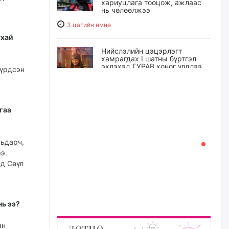
хариуцлага тооцож, ажлаас
нь чөлөөлжээ
3 цагийн өмнө
ухай
Нийслэлийн цэцэрлэгт
хамрагдах I шатны бүртгэл
эхлэхэд ГУРАВ хоног үлдлээ
бүрдсэн
3 цагийн өмнө
Энэ оны эхний долоон сард
гаа
нийт 5,202,315 зөрчил
бүртгэгджээ
3 цагийн өмнө
мьдарч,
э.
нд Сөүл
Б.Сэмжидмаа: Зөвшөөрлийн
шинжтэй 103 бүртгэлээс
нийслэлийн бизнес
эрхлэгчдийг чөлөөллөө
3 цагийн өмнө
нь ээ?
ан
Эрэн хайж байна