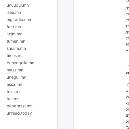
-
unuudur.mn
д
isee.mn
с
mglradio.com
с
т
fact.mn
д
itoim.mn
с
tumen.mn
э
shuum.mn
м
times.mn
tvmongolia.mn
-
mass.mn
х
unegui.mn
assa.mn
-
м
toim.mn
У
tac.mn
х
paparazzi.mn
б
unread.today
д
б
“