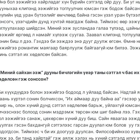
Энэ бол ээжийгээ хайрладаг хүн бүрийн сэтгэлд ойр дуу. Би уг н
ууныхаа клипэнд ээжийгээ тоглуулчих юмсан гэж бодож байсан
үүлийн үед уран бүтээлийг өмчлөөд байна гэсэн үзэл уран бүтээ
онсогч, үзэгчдийн дунд хүчтэй явагдаж байна. Тиймээс өөр ээжү
оглуулахаар шийдсэн. Миний ээж зусландаа галаа түлээд, цайн
ээжийг өргөөд л намайг хү­лээж суугаа. Заавал кли­пэнд тоглуул
онин биш л дээ. Гэхдээ би ээждээ энэ дууг дуулж өгсөн. Өмнө н
эжийгээ романтик маягаар баярлуулж байгаагүй юм билээ. Ээж
инь сэтгэл их хөдөлсөн байсан.
“Миний сайхан ээж” дууны бичлэгийн үеэр таны сэтгэл ч бас их
өдөлсөн гэж сонссон?
Би хүүхдүүдээ болон ээжийгээ бодоод л уйлаад байсан. Надтай я
аань хүртэл сонин болчихсон, “Их аймаар дуу байна аа” гэсээр у
чир нь, олон хүний дунд сэтгэл хөдлөлөө барьж, уйлахгүй юмсан
ичээснээс болоод сонин мэдрэмж төрсөн юм шиг байна лээ. Гэх
ол ээжийгээ санаж, цөхөрсөн хүний дуу биш. Сайн яваагаа ээж
уулгах гэсэн бахдангуй сэтгэлээс гарсан дуулал юм болов уу г
одогдсон. Тий­мээс ч би их доогуур дуул­сан. Философийнхоо хув
Ээж ээ, би танд хайртай” гэж аялж хэлэх нь хүний сэт­гэлд илүү 