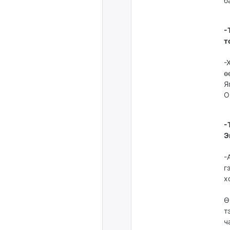
б
-
т
-
ө
Я
О
-
Э
-
г
х
Ө
т
ч