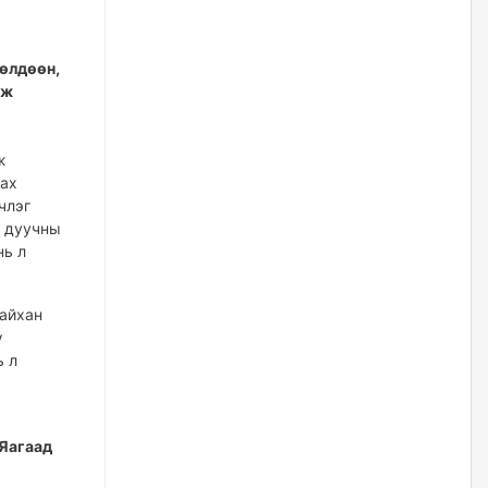
өчигдѳр
Нефть импортлогч компаниуд
өлдөөн,
татварын өртэй байсан ч
иж
дансыг нь битүүмжлэхгүй
өчигдѳр
ж
лах
I хорооллын арын замыг
наймдугаар сарын 6-ны 23:00
члэг
цагаас түр хааж, борооны ус
г дуучны
зайлуулах шугамын хөндлөн
сэтэлгээ хийнэ
нь л
өчигдѳр
найхан
ү
А.Ариунзаяа: Хүний нэр төрийг
нас барсных нь дараа ч
ь л
хуулиар хамгаалах ёстой
өчигдѳр
 Яагаад
Оюу толгойгоос “Рио Тинто”
ашиг хүртэж эхэлсэн ч Монгол