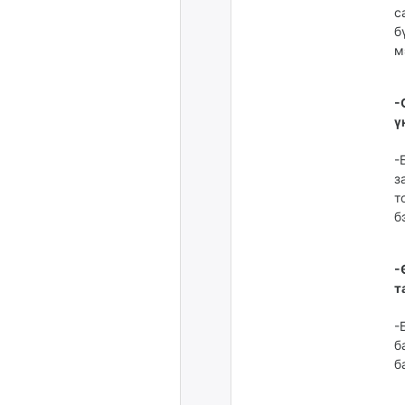
с
б
м
-
ү
-
з
т
б
-
т
-
б
б