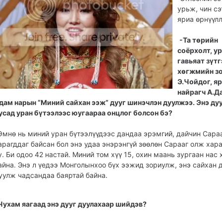
урьж, чин сэ
яриа өрнүүлл
-Та төрийн
соёрхолт, у
гавьяат зүтг
хөгжмийн з
Э.Чойдог, я
найрагч А.Д
дам нарын “Миний сай­хан ээж” дууг шинэчлэн дуулжээ. Энэ ду
усад уран бүтээлээс юугаараа онцлог болсон бэ?
Өмнө нь миний уран бүтээлүүдээс дандаа эрэм­гий, дайчин Сара
арагддаг байсан бол энэ удаа энэрэнгүй зөөлөн Сарааг олж хар
у. Би одоо 42 настай. Миний том хүү 15, охин маань зургаан нас 
айна. Энэ л үедээ Монголынхоо бүх ээжид зориулж, энэ сайхан 
уулж чадсандаа баяртай байна.
Чухам яагаад энэ дууг дуулахаар шийдэв?