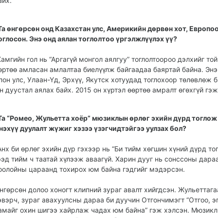
айх.
Та өнгөрсөн онд Ка­захстан улс, Америкийн дөр­вөн хот, Европо
оглосон. Энэ онд аялан тог­лолтоо үргэлжлүүлэх үү?
Хамгийн гол нь “Аргагүй монгол аялгуу” тоглолтоороо дэлхийг то
өртөө амласан амлалтаа биелүүлж байгаадаа баяртай байна. Энэ
пон улс, Улаан-Үд, Эрхүү, Якутск хотуудад тоглохоор төлөвлөж б
н дуустал аялах байх. 2015 он хүртэл өөртөө амралт өгөхгүй гэж
Та “Ромео, Жульетта хоёр” мюзиклын өрлөг эхийн дүрд тоглож
нэхүү дуулалт жүжиг хэзээ үзэгчидтэйгээ уулзах бол?
Анх би өрлөг эхийн дүр гэхээр нь “Би тийм хөгшин хүний дүрд тог
ээд тийм ч таатай хүлээж аваагүй. Харин дууг нь сонссоны дара
оо­лойны цараанд тохирох юм байна гэдгийг мэдэрсэн.
нгөрсөн долоо хоногт клип­ний зураг авалт хийгд­сэн. Жульеттага
эвэрч, зураг авахуулсны дараа би дуучин Отгончимэгт “Отгоо, э
амайг охин шигээ хайрлаж чадах юм байна” гэж хэлсэн. Мюзикл