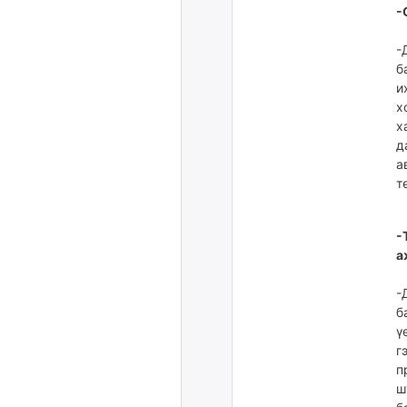
-
-
б
и
х
х
д
а
т
-
а
-
б
ү
г
п
ш