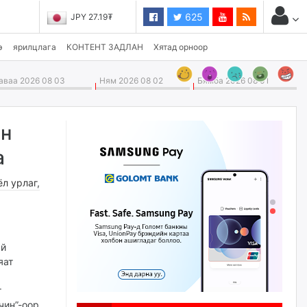
625
JPY 27.19₮
э
ярилцлага
КОНТЕНТ ЗАДЛАН
Хятад орноор
ваа 2026 08 03
Ням 2026 08 02
Бямба 2026 08 01
ан
а
ёл урлаг
,
ай
яат
г
чин”-оор