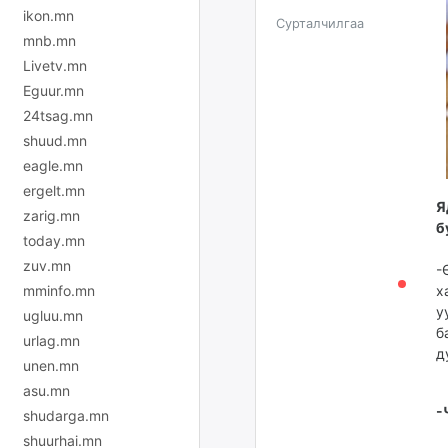
ikon.mn
Сурталчилгаа
mnb.mn
Livetv.mn
Eguur.mn
24tsag.mn
shuud.mn
eagle.mn
ergelt.mn
Я
zarig.mn
б
today.mn
zuv.mn
-
mminfo.mn
х
у
ugluu.mn
б
urlag.mn
д
unen.mn
asu.mn
-
shudarga.mn
shuurhai.mn