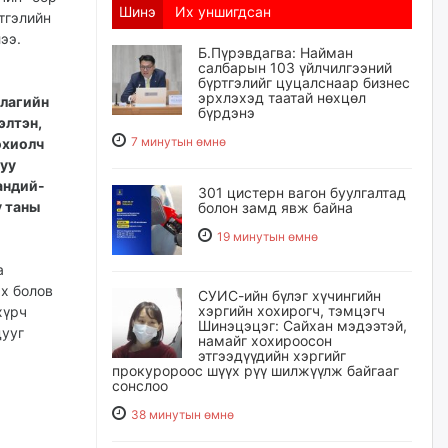
Шинэ
Их уншигдсан
тгэлийн
ээ.
Б.Пүрэвдагва: Найман
салбарын 103 үйлчилгээний
бүртгэлийг цуцалснаар бизнес
эрхлэхэд таатай нөхцөл
рлагийн
бүрдэнэ
элтэн,
7 минутын өмнө
охиолч
руу
андий-
301 цистерн вагон буулгалтад
у таны
болон замд явж байна
19 минутын өмнө
а
ах болов
СУИС-ийн бүлэг хүчингийн
хэргийн хохирогч, тэмцэгч
хүрч
Шинэцэцэг: Сайхан мэдээтэй,
дууг
намайг хохироосон
этгээдүүдийн хэргийг
прокуророос шүүх рүү шилжүүлж байгааг
сонслоо
38 минутын өмнө