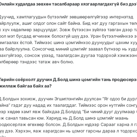
Онлайн худалдаа зөв­хөн тасалбараар хязгаар­лагдахгүй биз дээ
Дуучид, хамтлагуудын бүтээлийг зөвшөөрөлгүйгээр интернэтэд
айрлуулж, ашиг олдог олон сайт байна. Бид нэг дуу гаргахын тө
х хүч хөдөлмөр зарцуулдаг. Зовж бүтээсэн зүйлээ тавган дээр 
оол мэт бусдад өгчихөж болохгүй шүү дээ. Уран бүтээлчийнхээ 
амгаалах ёстой. Тиймээс шинэ цомгийнхоо дуу­нуудыг цахим хуу
аа байрлуулна. Сонсог­чид миний цомгийг заавал бүтнээр нь ху
вах­гүйгээр, сонсож үзээд, таа­лагдсан дуугаа тодорхой хэмжээ
өлбөрөөр тэндээс татаж авч болно.
Төрийн соёрхолт дуучин Д.Болд шинэ цомгийн тань продюсерэ
жиллаж бай­гаа байх аа?
Д.Болдын зохиож, дуу­чин Эгшиглэнгийн дуулсан “Яг одоо би дур
айна” гэдэг дуу надад их таалагддаг. Тиймээс орон нутгийн сонг
еэр хөдөө хамт явж байхдаа Д.Болдод “Би чиний дууг дуулмаар 
эж санал тавьсан юм. Хариуд нь Д.Болд шинэ цомгийг маань
родюсерлэж өгөхөөр болсон. Д.Болдын нүдээр Сарааг харна л г
үү дээ. Хэрхэн, яаж харагдсан нь цомог гарсны дараа л то­дорх