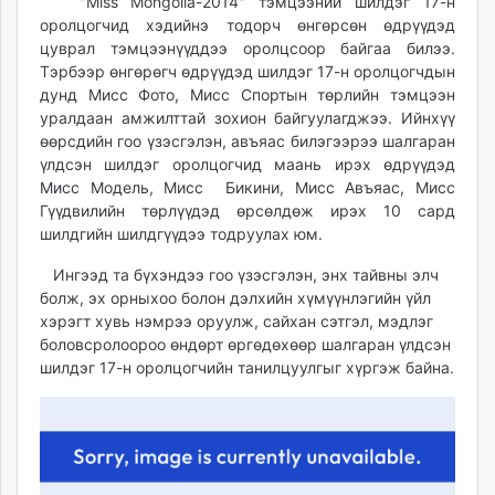
"Miss Mongolia-2014" тэмцээний шилдэг 17-н
ikon.mn
оролцогчид хэдийнэ тодорч өнгөрсөн өдрүүдэд
mnb.mn
цуврал тэмцээнүүддээ оролцсоор байгаа билээ.
Тэрбээр өнгөрөгч өдрүүдэд шилдэг 17-н оролцогчдын
Livetv.mn
дунд Мисс Фото, Мисс Спортын төрлийн тэмцээн
Eguur.mn
уралдаан амжилттай зохион байгуулагджээ. Ийнхүү
24tsag.mn
өөрсдийн гоо үзэсгэлэн, авъяас билэгээрээ шалгаран
shuud.mn
үлдсэн шилдэг оролцогчид маань ирэх өдрүүдэд
eagle.mn
Мисс Модель, Мисс Бикини, Мисс Авъяас, Мисс
ergelt.mn
Гүүдвилийн төрлүүдэд өрсөлдөж ирэх 10 сард
шилдгийн шилдгүүдээ тодруулах юм.
zarig.mn
today.mn
Ингээд та бүхэндээ гоо үзэсгэлэн, энх тайвны элч
zuv.mn
болж, эх орныхоо болон дэлхийн хүмүүнлэгийн үйл
mminfo.mn
хэрэгт хувь нэмрээ оруулж, сайхан сэтгэл, мэдлэг
боловсролоороо өндөрт өргөдөхөөр шалгаран үлдсэн
ugluu.mn
шилдэг 17-н оролцогчийн танилцуулгыг хүргэж байна.
urlag.mn
unen.mn
asu.mn
shudarga.mn
shuurhai.mn