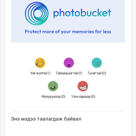
Хөгжилтэй (
)
Гайхамшигтай (
1
)
Гунигтай (
0
)
Жихүүцмээр (
0
)
Үзэн ядмаар (
0
)
Энэ мэдээ таалагдаж байвал