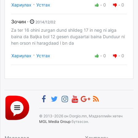
·
Хариулах
Устгах
-
0
-
0
Зочин ·
2014/12/02
Za ter 16 ohini zurgan dund shildeg 17 in neg ni alga
baina da Baljka bol 12 gesen dugaartai baina Dunduur ni
hen orson ni haragdaad l bn da
·
Хариулах
Устгах
-
0
-
0
© 2013-2026 он Dorgio.mn, Мэдээллийн хөтөч
MGL Media Group
бүтээсэн.
Мэдээлэл
Хамтрагч