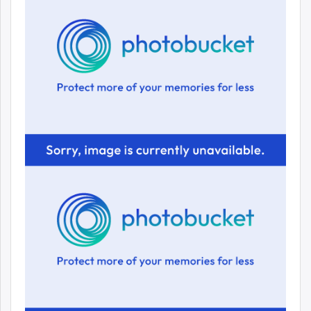
unuudur.mn
isee.mn
mglradio.com
fact.mn
itoim.mn
tumen.mn
shuum.mn
times.mn
tvmongolia.mn
mass.mn
unegui.mn
assa.mn
toim.mn
tac.mn
paparazzi.mn
unread.today