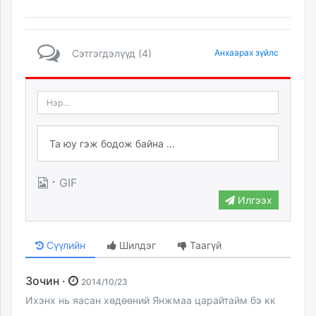
Сэтгэгдэлүүд (4)
Анхаарах зүйлс
·
GIF
Илгээх
Сүүлийн
Шилдэг
Таагүй
Зочин ·
2014/10/23
Ихэнх нь яасан хөдөөний Янжмаа царайтайм бэ кк