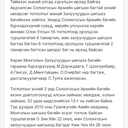
Тиймээс манай улсад хүрэлцэн ирээд байгаа
Ардчилсан Солонгосын Армийн шигшээ багтай эхний
нөхөрсөг тоглолтыг манай Залуучуудын шигшээ
багийнхан хийлээ. Умард Солонгосын Армийн багийн
бүрэлдэхүүний хувьд, өөрийн улсынхаа нэрийн
өмнөөс Олон Улсын 16 тоглолтонд оролцсон
туршлагатай 4 тамирчин, мөн залуучуудын шигшээ
багтаа багтан 6 тоглолтонд оролцсон туршлагатай 2
тамирчин багтсан шилдэг баг нь ирээд байсан.
Харин Монголын Залуучуудын шигшээ багийн
гарааны бүрэлдэхүүнд М.Дорждавга, Г.Цэнгүүнбаяр,
А.Гансүх, Д.Мөнхтүвшин, О.Очирбат нар багтаж,
дасгалжуулагчаар С.Тулга ажилласан.
Тоглолтын эхний 3 үед Солонгосын Армийн багийн
ихэнх довтолгоонууд алсын зайнаас явагдаж, холын
зайнаас 32 удаа шидсэнийхээ 13-г нь хийсэн байна.
Тэр дундаа 2010 оны Гуанжугийн Азийн наадамд
Монголын шигшээ багийн эсрэг тоглож байсан
туршлагатай О Зин Хёк 22 оноо, мөн Солонгосын
залуучуудын шигшээд багтдаг Ким Чон Ил 26 оноо