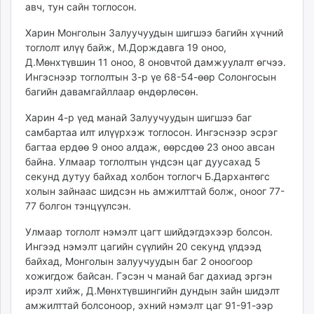
авч, тун сайн тоглосон.
Харин Монголын Залуучуудын шигшээ багийн хүчний
тоглолт илүү байж, М.Дорждавга 19 оноо,
Д.Мөнхтүвшин 11 оноо, 8 оновчтой дамжуулалт өгчээ.
Ингэснээр тоглолтын 3-р үе 68-54-өөр Солонгосын
багийн давамгайллаар өндөрлөсөн.
Харин 4-р үед манай Залуучуудын шигшээ баг
самбартаа илт илүүрхэж тоглосон. Ингэснээр эсрэг
багтаа ердөө 9 оноо алдаж, өөрсдөө 23 оноо авсан
байна. Улмаар тоглолтын үндсэн цаг дуусахад 5
секунд дутуу байхад холбон тоглогч Б.Дархантөгс
холын зайнаас шидсэн нь амжилттай болж, оноог 77-
77 болгон тэнцүүлсэн.
Улмаар тоглолт нэмэлт цагт шийдэгдэхээр болсон.
Ингээд нэмэлт цагийн сүүлийн 20 секунд үлдээд
байхад, Монголын залуучуудын баг 2 оноогоор
хожигдож байсан. Гэсэн ч манай баг дахиад эргэн
ирэлт хийж, Д.Мөнхтүвшингийн дундын зайн шидэлт
амжилттай болсоноор, эхний нэмэлт цаг 91-91-ээр