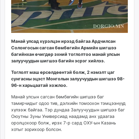
unuudur.mn
isee.mn
mglradio.com
fact.mn
itoim.mn
Манай улсад хүрэлцэн ирээд байгаа Ардчилсан
tumen.mn
Солонгосын сагсан бөмбөгийн Армийн шигшээ
shuum.mn
багийнхан өчигдөр эхний тоглолтоо манай улсын
times.mn
залуучуудын шигшээ багийн эсрэг хийлээ.
tvmongolia.mn
Тоглолт маш өрсөлдөөнтэй болж, 2 нэмэлт цаг
mass.mn
сунгасны эцэст Монголын залуучуудын шигшээ 98-
unegui.mn
96-н харьцаатай хожлоо.
assa.mn
Манай улсын сагсан бөмбөгийн шигшээ баг
toim.mn
тамирчидыг одоо тив, дэлхийн томоохон тэмцээнүүд
tac.mn
хүлээж байгаа. Тэр дундаа Залуучуудын шигшээ баг
paparazzi.mn
Оюутны Зуны Универсиад наадамд анх удаагаа
unread.today
оролцохоор болж, ирэх 7-р сард ОХУ-ын Казань
хотыг зорихоор болсон.