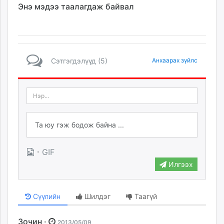
Энэ мэдээ таалагдаж байвал
Сэтгэгдэлүүд (5)
Анхаарах зүйлс
·
GIF
Илгээх
Сүүлийн
Шилдэг
Таагүй
Зочин ·
2013/05/09