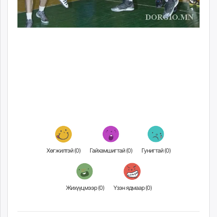
Хөгжилтэй (
0
)
Гайхамшигтай (
0
)
Гунигтай (
0
)
Жихүүцмээр (
0
)
Үзэн ядмаар (
0
)