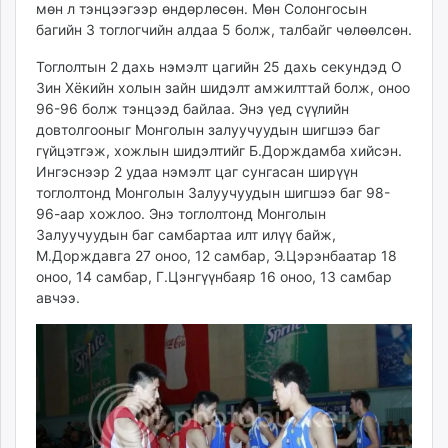
мөн л тэнцээгээр өндөрлөсөн. Мөн Солонгосын
багийн 3 тоглогчийн алдаа 5 болж, талбайг чөлөөлсөн.
Тоглолтын 2 дахь нэмэлт цагийн 25 дахь секундэд О
Зин Хёкийн холын зайн шидэлт амжилттай болж, оноо
96-96 болж тэнцээд байлаа. Энэ үед сүүлийн
довтолгооныг Монголын залуучуудын шигшээ баг
гүйцэтгэж, хожлын шидэлтийг Б.Дорждамба хийсэн.
Ингэснээр 2 удаа нэмэлт цаг сунгасан ширүүн
тоглолтонд Монголын Залуучуудын шигшээ баг 98-
96-аар хожлоо. Энэ тоглолтонд Монголын
Залуучуудын баг самбартаа илт илүү байж,
М.Дорждавга 27 оноо, 12 самбар, Э.Цэрэнбаатар 18
оноо, 14 самбар, Г.Цэнгүүнбаяр 16 оноо, 13 самбар
авчээ.