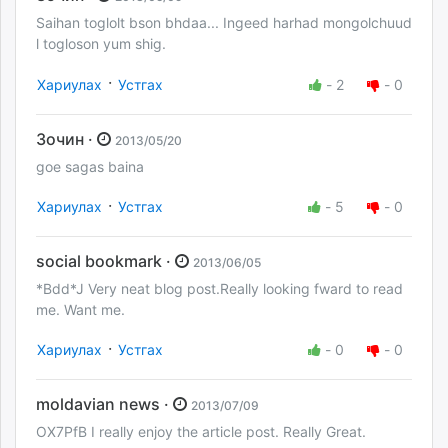
Saihan toglolt bson bhdaa... Ingeed harhad mongolchuud
l togloson yum shig.
·
Хариулах
Устгах
-
2
-
0
Зочин ·
2013/05/20
goe sagas baina
·
Хариулах
Устгах
-
5
-
0
social bookmark ·
2013/06/05
*Bdd*J Very neat blog post.Really looking fward to read
me. Want me.
·
Хариулах
Устгах
-
0
-
0
moldavian news ·
2013/07/09
OX7PfB I really enjoy the article post. Really Great.