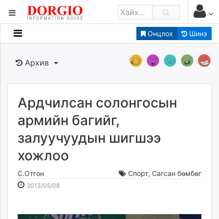
Онцлох
Шинэ
Мэдээллийн
Зар мэдээллийн
Архив
Банк санхүү
Бизнес ААН
Төрийн
Ардчилсан солонгосын
Нийслэлийн
армийн багийг,
залуучуудын шигшээ
dorgio.mn
хожлоо
Gogo.mn
caak.mn
С.Отгон
Спорт
,
Сагсан бөмбөг
news.mn
2013-
2026-
2013/05/08
zindaa.mn
05-
08-
Baabar.mn
08
10
tovch.mn