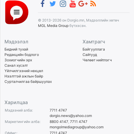
© 2013-2026 он Dorgio.mn, Мэдээллийн хөтөч
MGL Media Group
бүтээсэн.
Мэдээлэл
Хамтрагч
Бидний тухай
Байгууллага
Редакцийн бодлого
Сайтууд
Зохиогчийн эрх
Чөлөөт нийтлэгч
Санал хүсэлт
Үйлчилгээний нөхцөл
Нээлттэй ажлын байр
Сурталчилгаа байршуулах
Харилцаа
Мэдээний алба:
7711 4747
dorgio.news@yahoo.com
Маркетингийн алба:
8800 4147
,
7711 4747
mongolmediagroup@yahoo.com
Оффис:
7711 4747