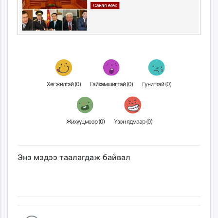
Хөгжилтэй (
0
)
Гайхамшигтай (
0
)
Гунигтай (
0
)
Жихүүцмээр (
0
)
Үзэн ядмаар (
0
)
Энэ мэдээ таалагдаж байвал