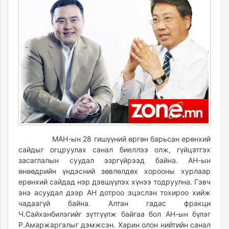
22:10:42
06:05:37
ikon.mn
mnb.mn
Livetv.mn
Eguur.mn
24tsag.mn
shuud.mn
eagle.mn
ergelt.mn
zarig.mn
today.mn
zuv.mn
МАН-ын 28 гишүүний өргөн барьсан ерөнхий
mminfo.mn
сайдыг огцруулах санал биеллээ олж, гүйцэтгэх
засаглалын суудал эзргүйрээд байна. АН-ын
ugluu.mn
өнөөдрийн үндэсний зөвлөлдөх хорооны хурлаар
urlag.mn
ерөнхий сайдад нэр дэвшүүлэх хүнээ тодруулна. Гэвч
unen.mn
энэ асуудал дээр АН дотроо эцэслэн тохироо хийж
asu.mn
чадаагүй байна. Алтан гадас фракци
shudarga.mn
Ч.Сайханбилэгийг зүтгүүлж байгаа бол АН-ын бүлэг
Р.Амаржаргалыг дэмжсэн. Харин олон нийтийн санал
shuurhai.mn