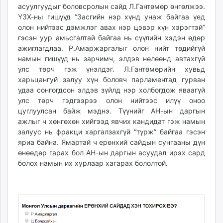
асуулгуудыг боловсролын сайд Л.Гантөмөр өнгөлжээ.
unuudur.mn
ҮЗХ-ны гишүүд “Засгийн нэр хүнд унаж байгаа үед
isee.mn
олон нийтээс дэмжлэг авах нэр цэвэр хүн хэрэгтэй”
mglradio.com
гэсэн уур амьсгалтай байгаа нь сүүлийн хэдэн өдөр
fact.mn
ажиглагдлаа. Р.Амаржаргалыг олон нийт төдийгүй
намын гишүүд нь зарчимч, элдэв нөлөөнд автахгүй
itoim.mn
улс төрч гэж үнэлдэг. Л.Гантөмөрийн хувьд
tumen.mn
харьцангуй залуу хүн боловч парламентад гурван
shuum.mn
удаа сонгогдсон элдэв зүйлд нэр холбогдож яваагүй
times.mn
улс төрч гэдгээрээ олон нийтээс илүү оноо
tvmongolia.mn
цуглуулсан байж мэднэ. Түүнийг АН-ын даргын
mass.mn
ажлыг ч хөнгөхөн хийгээд явчих кандидат гэж намын
залуус нь фракци харгалзахгүй “түрж” байгаа гэсэн
unegui.mn
яриа байна. Ямартай ч ерөнхий сайдын сунгааны дүн
assa.mn
өнөөдөр гарах бол АН-ын даргын асуудал ирэх сард
toim.mn
болох намын их хурлаар хагарах бололтой.
tac.mn
paparazzi.mn
unread.today