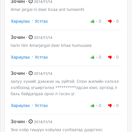
Зочин ·
2014/11/14
Amar jargal ni deer bxaa ard tumeenN
·
Хариулах
Устгах
-
0
-
0
Зочин ·
2014/11/14
harin tiim Amarjargal deer bhaa humuusee
·
Хариулах
Устгах
-
0
-
0
Зочин ·
2014/11/14
залуу хүнийг дэмжих нь зүйтэй. Олон жилийн хэлхээ
холбоонд үгширтэлээ **********лдсан юмс эргээд л
бахь байдалдаа орно л гэсэн үг
·
Хариулах
Устгах
-
0
-
0
Зочин ·
2014/11/14
Энэ хоёр гишүүн хоёулаа сүхбаатар дүүргээс