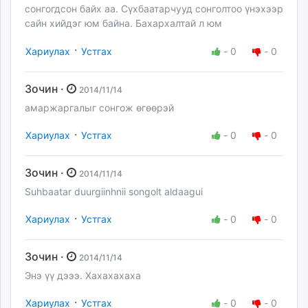
сонгогдсон байх аа. Сүхбаатарчууд сонголтоо үнэхээр
сайн хийдэг юм байна. Бахархалтай л юм
·
Хариулах
Устгах
-
0
-
0
Зочин ·
2014/11/14
амаржаргалыг сонгож өгөөрэй
·
Хариулах
Устгах
-
0
-
0
Зочин ·
2014/11/14
Suhbaatar duurgiinhnii songolt aldaagui
·
Хариулах
Устгах
-
0
-
0
Зочин ·
2014/11/14
Энэ үү дэээ. Хахахахаха
·
Хариулах
Устгах
-
0
-
0