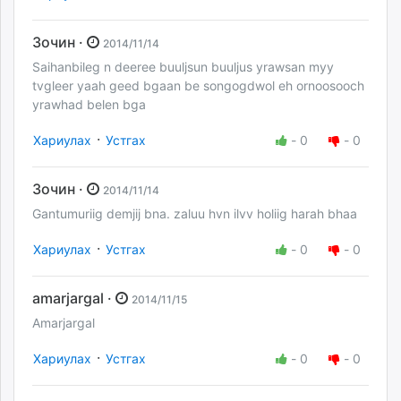
Зочин ·
2014/11/14
Saihanbileg n deeree buuljsun buuljus yrawsan myy
tvgleer yaah geed bgaan be songogdwol eh ornoosooch
yrawhad belen bga
·
Хариулах
Устгах
-
0
-
0
Зочин ·
2014/11/14
Gantumuriig demjij bna. zaluu hvn ilvv holiig harah bhaa
·
Хариулах
Устгах
-
0
-
0
amarjargal ·
2014/11/15
Amarjargal
·
Хариулах
Устгах
-
0
-
0