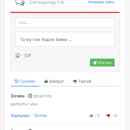
Сэтгэгдэлүүд (14)
Анхаарах зүйлс
·
GIF
Илгээх
Сүүлийн
Шилдэг
Таагүй
Зочин ·
2014/11/15
gantumur uluu
·
Хариулах
Устгах
-
0
-
0