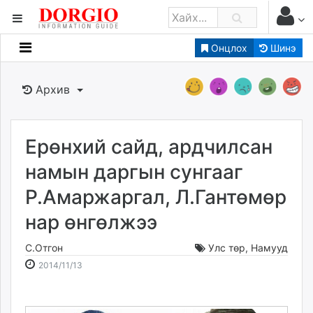
Онцлох
Шинэ
Мэдээллийн
Зар мэдээллийн
Архив
Банк санхүү
Бизнес ААН
Төрийн
Ерөнхий сайд, ардчилсан
Нийслэлийн
намын даргын сунгааг
Р.Амаржаргал, Л.Гантөмөр
dorgio.mn
нар өнгөлжээ
Gogo.mn
caak.mn
С.Отгон
Улс төр
,
Намууд
news.mn
2014-
2026-
2014/11/13
zindaa.mn
11-
08-
Baabar.mn
13
07
tovch.mn