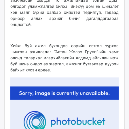
ажилласан шилдэг 10 ажилтандаа “Алтан Цом”
unuudur.mn
олгодог уламжлалтай билээ. Энэхүү цом нь шинэлэг
isee.mn
хэв маяг бүхий хэлбэр хийцтэй төдийгүй, гадаад
орноор аялах эрхийг бичиг дагалддагаараа
mglradio.com
онцлогтой.
fact.mn
itoim.mn
tumen.mn
Хийж буй ажил бүхэндээ өөрийн сэтгэл зүрхээ
shuum.mn
шингээн ажилладаг “Алтан Жолоо Групп”-ийн хамт
times.mn
олонд талархал илэрхийлэхийн ялдамд айлчлан ирж
tvmongolia.mn
буй шинэ ондоо аз жаргал, амжилт бүтээлээр дүүрэн
mass.mn
байхыг хүсэн ерөөе.
unegui.mn
assa.mn
toim.mn
tac.mn
paparazzi.mn
unread.today