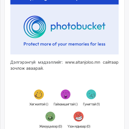
Дэлгэрэнгүй мэдээллийг:
www.altanjoloo.mn сайтаар
зочлож аваарай.
Хөгжилтэй (
)
Гайхамшигтай (
)
Гунигтай (
1
)
Жихүүцмээр (
0
)
Үзэн ядмаар (
0
)