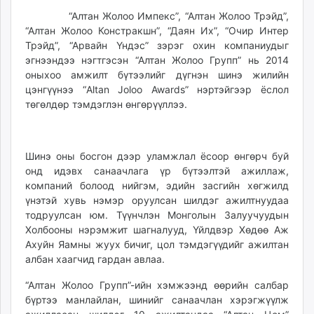
ikon.mn
“Алтан Жолоо Импекс”, “Алтан Жолоо Трэйд”,
mnb.mn
“Алтан Жолоо Констракшн”, “Даян Их”, “Очир Интер
Трэйд”, “Арвайн Үндэс” зэрэг охин компаниудыг
Livetv.mn
эгнээндээ нэгтгэсэн “Алтан Жолоо Групп” нь 2014
Eguur.mn
оныхоо амжилт бүтээлийг дүгнэн шинэ жилийн
24tsag.mn
цэнгүүнээ “Altan Joloo Awards” нэртэйгээр ёслол
shuud.mn
төгөлдөр тэмдэглэн өнгөрүүллээ.
eagle.mn
ergelt.mn
zarig.mn
Шинэ оны босгон дээр уламжлал ёсоор өнгөрч буй
today.mn
онд идэвх санаачлага үр бүтээлтэй ажиллаж,
компаний болоод нийгэм, эдийн засгийн хөгжилд
zuv.mn
үнэтэй хувь нэмэр оруулсан шилдэг ажилтнуудаа
mminfo.mn
тодруулсан юм. Түүнчлэн Монголын Залуучуудын
ugluu.mn
Холбооны нэрэмжит шагналууд, Үйлдвэр Хөдөө Аж
urlag.mn
Ахуйн Яамны жуух бичиг, цол тэмдэгүүдийг ажилтан
unen.mn
албан хаагчид гардан авлаа.
asu.mn
“Алтан Жолоо Групп”-ийн хэмжээнд өөрийн салбар
shudarga.mn
бүртээ манлайлан, шинийг санаачлан хэрэгжүүлж
shuurhai.mn