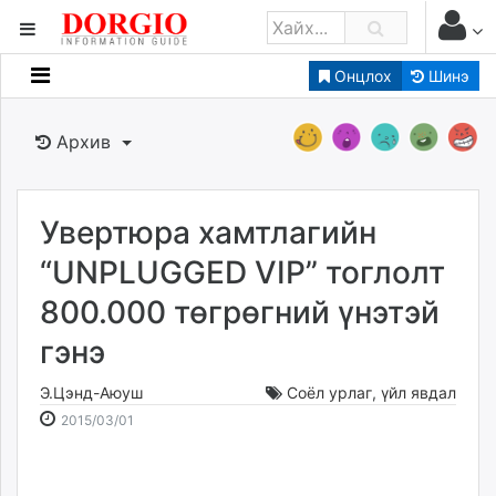
Онцлох
Шинэ
Мэдээллийн
Зар мэдээллийн
Архив
Банк санхүү
Бизнес ААН
Төрийн
Увертюра хамтлагийн
Нийслэлийн
“UNPLUGGED VIP” тоглолт
800.000 төгрөгний үнэтэй
dorgio.mn
гэнэ
Gogo.mn
caak.mn
Э.Цэнд-Аюуш
Соёл урлаг
,
үйл явдал
news.mn
2015-
2026-
2015/03/01
zindaa.mn
03-
08-
Baabar.mn
01
07
tovch.mn