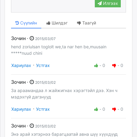
Илгээх
Сүүлийн
Шилдэг
Таагүй
Зочин ·
2015/03/07
hend zoriulsan toglolt we,ta nar hen be,muusain
*****nuud chini
·
Хариулах
Устгах
-
0
-
0
Зочин ·
2015/03/02
За араамандаа л жайжигнах хэрэгтэйл дээ. Хэн ч
мэдэхгүй дагзнууд
·
Хариулах
Устгах
-
0
-
0
Зочин ·
2015/03/02
Энэ арай хэтэрнээ барагцаатай авна шүү хүүхдүүд