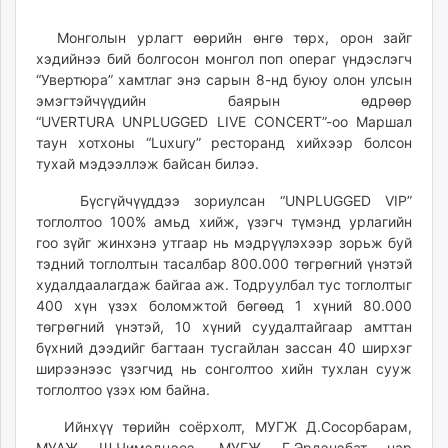
20:38:29
11:27:07
ikon.mn
Монголын урлагт өөрийн өнгө төрх, орон зайг
mnb.mn
хэдийнээ бий болгосон монгол поп операг үндэслэгч
Livetv.mn
“Увертюра” хамтлаг энэ сарын 8-нд буюу олон улсын
Eguur.mn
эмэгтэйчүүдийн баярын өдрөөр
24tsag.mn
“UVERTURA UNPLUGGED LIVE CONCERT”-оо Маршал
shuud.mn
таун хотхоны “Luxury” ресторанд хийхээр болсон
тухай мэдээллэж байсан билээ.
eagle.mn
ergelt.mn
Бүсгүйчүүддээ зориулсан “UNPLUGGED VIP”
zarig.mn
тоглолтоо 100% амьд хийж, үзэгч түмэнд урлагийн
today.mn
гоо зүйг жинхэнэ утгаар нь мэдрүүлэхээр зорьж буй
тэдний тоглолтын тасалбар 800.000 төгрөгний үнэтэй
zuv.mn
худалдаалагдаж байгаа аж. Тодруулбал тус тоглолтыг
mminfo.mn
400 хүн үзэх боломжтой бөгөөд 1 хүний 80.000
ugluu.mn
төгрөгний үнэтэй, 10 хүний суудалтайгаар амттан
urlag.mn
бүхний дээдийг багтаан тусгайлан зассан 40 ширхэг
unen.mn
ширээнээс үзэгчид нь сонголтоо хийн тухлан сууж
тоглолтоо үзэх юм байна.
asu.mn
shudarga.mn
Ийнхүү төрийн соёрхолт, МУГЖ Д.Сосорбарам,
shuurhai.mn
МУАЖ Ш.Чимэдцэеэ, МУГЖ Г.Эрдэнэбат нар