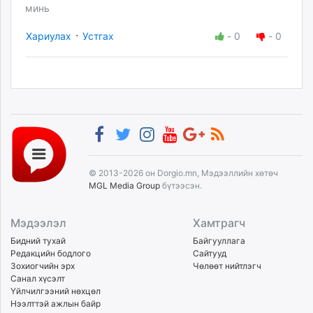
минь
·
Хариулах
Устгах
-
0
-
0
© 2013-2026 он Dorgio.mn, Мэдээллийн хөтөч
MGL Media Group
бүтээсэн.
Мэдээлэл
Хамтрагч
Бидний тухай
Байгууллага
Редакцийн бодлого
Сайтууд
Зохиогчийн эрх
Чөлөөт нийтлэгч
Санал хүсэлт
Үйлчилгээний нөхцөл
Нээлттэй ажлын байр