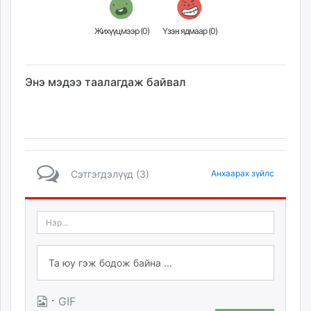
Жихүүцмээр (
0
)
Үзэн ядмаар (
0
)
Энэ мэдээ таалагдаж байвал
Сэтгэгдэлүүд (3)
Анхаарах зүйлс
·
GIF