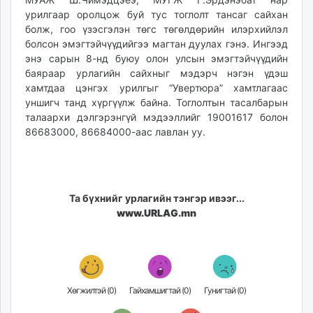
unuudur.mn
урилгаар оролцож буй тус тоглолт тансаг сайхан
болж, гоо үзэсгэлэн төгс төгөлдөрийн илэрхийлэл
isee.mn
болсон эмэгтэйчүүдийгээ магтан дуулах гэнэ. Ингээд
mglradio.com
энэ сарын 8-нд буюу олон улсын эмэгтэйчүүдийн
fact.mn
баяраар урлагийн сайхныг мэдэрч нэгэн үдэш
itoim.mn
хамтдаа цэнгэх урилгыг “Увертюра” хамтлагаас
tumen.mn
уншигч танд хүргүүлж байна. Тоглолтын тасалбарын
shuum.mn
талаархи дэлгэрэнгүй мэдээллийг 19001617 болон
86683000, 86684000-аас лавлан уу.
times.mn
tvmongolia.mn
mass.mn
unegui.mn
Та бүхнийг урлагийн тэнгэр ивээг...
assa.mn
www.URLAG.mn
toim.mn
tac.mn
paparazzi.mn
unread.today
Хөгжилтэй (
0
)
Гайхамшигтай (
0
)
Гунигтай (
0
)