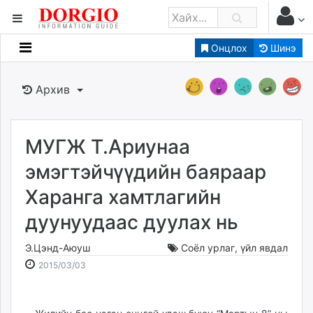
Онцлох
Шинэ
Мэдээллийн
Зар мэдээллийн
Архив
Банк санхүү
Бизнес ААН
Төрийн
МУГЖ Т.Ариунаа
Нийслэлийн
эмэгтэйчүүдийн баяраар
Харанга хамтлагийн
dorgio.mn
дуунуудаас дуулах нь
Gogo.mn
caak.mn
Э.Цэнд-Аюуш
Соёл урлаг
,
үйл явдал
news.mn
2015-
2026-
2015/03/03
zindaa.mn
03-
08-
Baabar.mn
03
08
tovch.mn