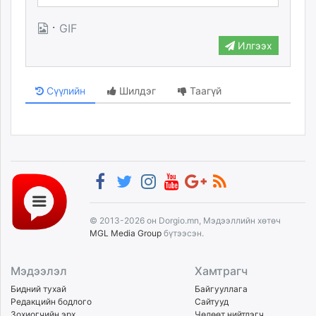
·
GIF
Илгээх
Сүүлийн
Шилдэг
Таагүй
© 2013-2026 он Dorgio.mn, Мэдээллийн хөтөч
MGL Media Group
бүтээсэн.
Мэдээлэл
Хамтрагч
Бидний тухай
Байгууллага
Редакцийн бодлого
Сайтууд
Зохиогчийн эрх
Чөлөөт нийтлэгч