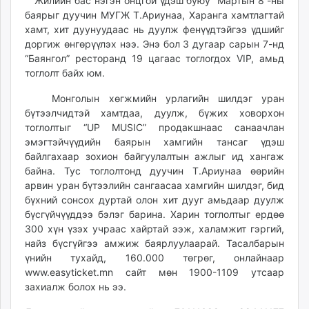
00:22:31
13:10:24
Жилийн бас нэгэн онцгой үдэш буюу “Мартын 8”-ны
ikon.mn
баярыг дуучин МУГЖ Т.Ариунаа, Харанга хамтлагтай
mnb.mn
хамт, хит дуунуудаас нь дуулж фенүүдтэйгээ үдшийг
доргиж өнгөрүүлэх нээ. Энэ бол 3 дугаар сарын 7-нд
Livetv.mn
“Баянгол” ресторанд 19 цагаас тоглогдох VIP, амьд
Eguur.mn
тоглолт байх юм.
24tsag.mn
shuud.mn
Монголын хөгжмийн урлагийн шилдэг уран
бүтээлчидтэй хамтдаа, дуулж, бүжих ховорхон
eagle.mn
тоглолтыг “UP MUSIC” продакшнаас санаачлан
ergelt.mn
эмэгтэйчүүдийн баярын хамгийн тансаг үдэш
zarig.mn
байлгахаар зохион байгуулалтын ажлыг ид хангаж
today.mn
байна. Тус тоглолтонд дуучин Т.Ариунаа өөрийн
zuv.mn
арвин уран бүтээлийн сангаасаа хамгийн шилдэг, бид
бүхний сонсох дуртай олон хит дууг амьдаар дуулж
mminfo.mn
бүсгүйчүүддээ бэлэг барина. Харин тоглолтыг ердөө
ugluu.mn
300 хүн үзэх учраас хайртай ээж, халамжит гэргий,
urlag.mn
найз бүсгүйгээ амжиж баярлуулаарай. Тасалбарын
unen.mn
үнийн тухайд, 160.000 төгрөг, онлайнаар
asu.mn
www.easyticket.mn сайт мөн 1900-1109 утсаар
shudarga.mn
захиалж болох нь ээ.
shuurhai.mn