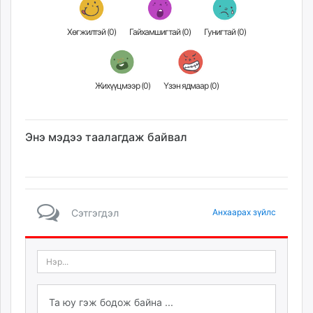
Хөгжилтэй (
0
)
Гайхамшигтай (
0
)
Гунигтай (
0
)
Жихүүцмээр (
0
)
Үзэн ядмаар (
0
)
Энэ мэдээ таалагдаж байвал
Сэтгэгдэл
Анхаарах зүйлс