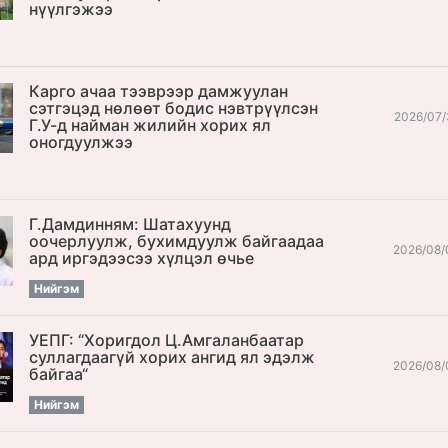
нүүлгэжээ
Карго ачаа тээврээр дамжуулан
сэтгэцэд нөлөөт бодис нэвтрүүлсэн
2026/07/
Г.У-д найман жилийн хорих ял
оногдуулжээ
Г.Дамдинням: Шатахуунд
оочерлуулж, бухимдуулж байгаадаа
2026/08/
ард иргэдээсээ хүлцэл өчье
Нийгэм
УЕПГ: “Хоригдол Ц.Амгаланбаатар
cуллагдаагүй хорих ангид ял эдэлж
2026/08/
байгаа“
Нийгэм