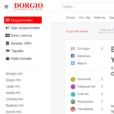
Эхлэл
Улс төр
Нийгэм
Эд
Мэдээллийн
Зар мэдээллийн
Лхагва 2
6 цагийн өмнө
Банк санхүү
Бизнес ААН
0
Сэтгэгдэл
Төрийн
Хуваалцах
Нийслэлийн
Жиргээ
Х
dorgio.mn
0
Хөгжилтэй
Gogo.mn
caak.mn
0
Гайхамшигтай
news.mn
0
Гунигтай
zindaa.mn
О
0
Жихүүцмээр
Baabar.mn
н
0
Үзэн ядмаар
п
tovch.mn