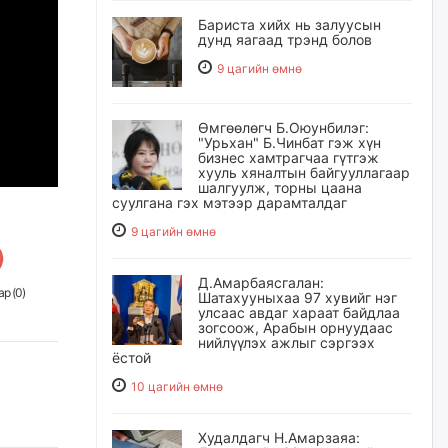
Бариста хийх нь залуусын
дунд яагаад трэнд болов
9 цагийн өмнө
Өмгөөлөгч Б.Оюунбилэг:
"Урьхан" Б.Чинбат гэж хүн
бизнес хамтрагчаа гүтгэж
хууль хяналтын байгууллагаар
шалгуулж, торны цаана
суулгана гэх мэтээр дарамталдаг
9 цагийн өмнө
Д.Амарбаясгалан:
р (
0
)
Шатахууныхаа 97 хувийг нэг
улсаас авдаг хараат байдлаа
зогсоож, Арабын орнуудаас
нийлүүлэх ажлыг сэргээх
ёстой
10 цагийн өмнө
Худалдагч Н.Амарзаяа: