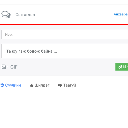
Сэтгэгдэл
Анхаара
·
GIF
Ил
Сүүлийн
Шилдэг
Таагүй