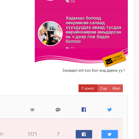
59
ХЗДХ-ын сайд С.Амарсайхан:
Авлигаар авсан хөрөнгийг
Хадмаас болоод
хурааж, нийгмийн сайн
нөхрөөсөө салаад
сайхны хөгжилд зориулах
хүүхдүүдээ аваад тусдаа
бөгөөд үүнийг хэд хэдэн эрх
өөрийнхөөрөө амьдарсан
бүхий байгууллагаас санал авна
нь ч дээр гэж бодох
боллоо
өчигдѳр
91
Шатахууныг олдож байгаа
газраас нь л авч байна. Үнэ
тарифаас илүү хангамж дээр
Захидал илгээх бол энд дарна уу !
анхаарч байна
өчигдѳр
7 хоног
Сар
Жил
Ц.Будханд: Дүүгээ гараад
ирнэ гэж итгэж хүлээсээр
долоон сарын хугацаа
өнгөрлөө
өчигдѳр
1171
7
31
Барилгын салбарын 100