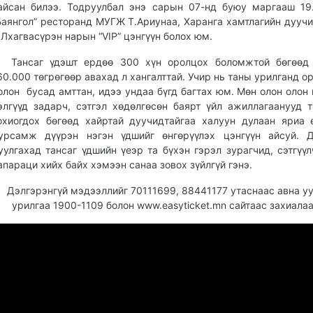
айсан билээ. Тодруулбал энэ сарын 07-нд буюу маргааш 19
Баянгол” ресторанд МУГЖ Т.Ариунаа, Харанга хамтлагийн дууч
.Лхагвасүрэн нарын “VIP” цэнгүүн болох юм.
ансаг үдэшт ердөө 300 хүн оролцох боломжтой бөгөөд 
60.000 төгрөгөөр авахад л хангалттай. Учир нь таны урилганд ор
олон бусад амттан, идээ ундаа бүгд багтах юм. Мөн олон олон 
элгүүд задарч, сэтгэл хөдөлгөсөн баярт үйл ажиллагаанууд 
охиогдох бөгөөд хайртай дуучидтайгаа халуун дулаан яриа 
урсамж дүүрэн нэгэн үдшийг өнгөрүүлэх цэнгүүн айсуй. 
уулгахад тансаг үдшийн үеэр та бүхэн гэрэл зурагчид, сэтгүү
апараци хийх байх хэмээн санаа зовох зүйлгүй гэнэ.
Дэлгэрэнгүй мэдээллийг 70111699, 88441177 утаснаас авна уу
урилгаа 1900-1109 болон www.easyticket.mn сайтаас захиалаа