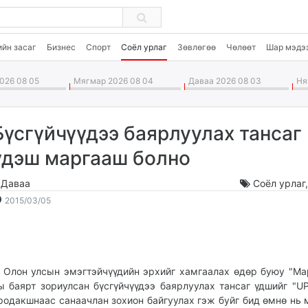
ийн засаг
Бизнес
Спорт
Соёл урлаг
Зөвлөгөө
Чөлөөт
Шар мэдэ
026 08 05
Мягмар 2026 08 04
Даваа 2026 08 03
Ням
Бүсгүйчүүдээ баярлуулах тансаг
үдэш маргааш болно
.Даваа
Соёл урлаг
2015-
2026-
2015/03/05
03-
08-
05
06
18:21:03
22:43:54
лон улсын эмэгтэйчүүдийн эрхийг хамгаалах өдөр буюу "Ма
ы баярт зориулсан бүсгүйчүүдээ баярлуулах тансаг үдшийг "U
родакшнаас санаачлан зохион байгуулах гэж буйг бид өмнө нь