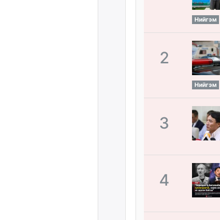
Нийгэм
2
Нийгэм
3
4