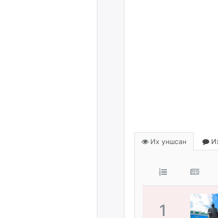
Их уншсан
Их
1