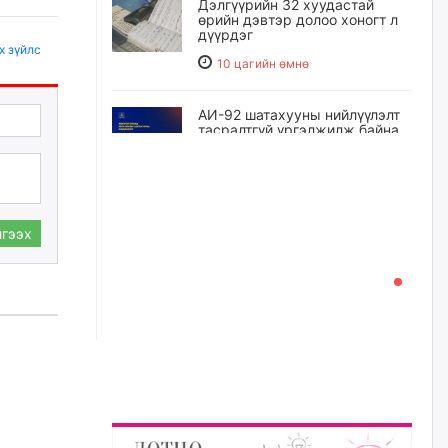
Дэлгүүрийн 32 хуудастай
өрийн дэвтэр долоо хоногт л
дүүрдэг
х зүйлс
10 цагийн өмнө
АИ-92 шатахууны нийлүүлэлт
тасралтгүй үргэлжилж байна
10 цагийн өмнө
I ангийн цахим бүртгэл энэ
сарын 17-ноос эхэлнэ
гээх
11 цагийн өмнө
Үндсэн хууль зөрчсөн
Х.Булгантуяа, үндэсний эв
нэгдэлд харшилсан
М.Нарантуяа-Нара нарт хэзээ
хариуцлага тооцох вэ?
11 цагийн өмнө