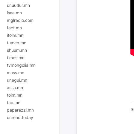
unuudur.mn
isee.mn
mglradio.com
fact.mn
itoim.mn
tumen.mn
shuum.mn
times.mn
tvmongolia.mn
mass.mn
unegui.mn
assa.mn
toim.mn
tac.mn
Э
paparazzi.mn
unread.today