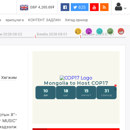
625
GBP 4,265.69₮
USD 3,496.90₮
э
ярилцлага
КОНТЕНТ ЗАДЛАН
Хятад орноор
 2026 08 02
Бямба 2026 08 01
Баасан 2026 07 31
,
Хөгжим
ртын 8"-
P MUSIC”
 мэдээлж