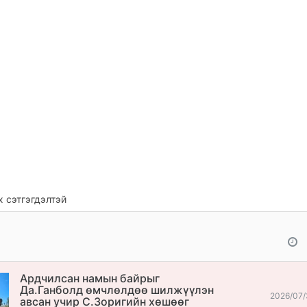
 сэтгэгдэлтэй
Ардчилсан намын байрыг
Да.Ганболд өмчлөлдөө шилжүүлэн
2026/07/
авсан учир С.Зоригийн хөшөөг