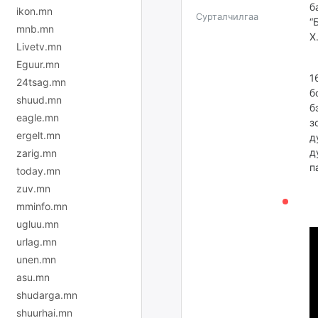
б
ikon.mn
Сурталчилгаа
“
mnb.mn
Х
Livetv.mn
Т
Eguur.mn
1
24tsag.mn
б
shuud.mn
б
eagle.mn
з
ergelt.mn
д
д
zarig.mn
п
today.mn
zuv.mn
mminfo.mn
ugluu.mn
urlag.mn
unen.mn
asu.mn
shudarga.mn
shuurhai.mn