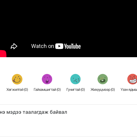
Хөгжилтэй (
0
)
Гайхамшигтай (
0
)
Гунигтай (
0
)
Жихүүцмээр (
0
)
Үзэн ядмаа
нэ мэдээ таалагдаж байвал