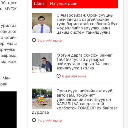
.00 цагт
Шинэ
Их уншигдсан
ин, МУГЖ
С.Амарсайхан: Орон сууцны
залилангаас сэргийлэхийн
тулд барилгатай холбоотой бүх
урилгаа
мэдээллийг харуулах шинэ
ойн зоог
цахим систем танилцуулна
гэнэтийн
6 цагийн өмнө
тэр үдэш
өрнүүлж,
“Хотын дарга сонсож байна”
Дашрамд
150150 тусгай дугаарыг
лчид ирж
наймдугаар сарын 14-нөөс
ажиллуулж эхэлнэ
6 цагийн өмнө
. Мөн
рай.
Орон сууц, нийтийн аж ахуй,
авто зам, тохижилт
үйлчилгээний ажилтнуудын
ХАРИЛЦАА хандлагатай
холбоотой ГОМДОЛ их байгааг
дурдлаа
7 цагийн өмнө