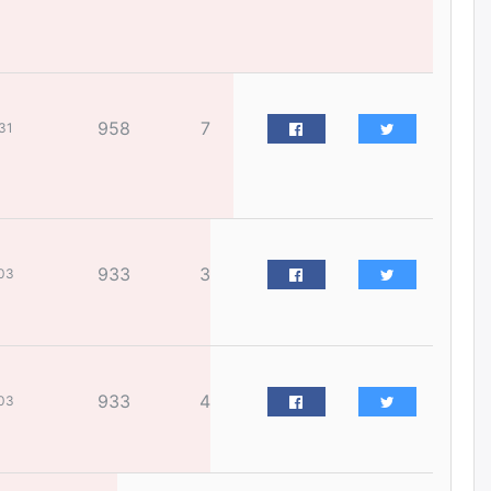
жилийн ойд зориулсан
наадмыг хойшлуулав
өчигдѳр
Монгол Улсад 162 вагон - 9720
958
7
тонн АИ-92 орж иржээ
31
өчигдѳр
Jade Gas: 1.1 тэрбум австрали
долларын санхүүжилтийн
эцсийн гэрээг есдүгээр сард
933
3
байгуулбал Тавантолгойн
03
метан хийн үйлдвэрлэлийн
өрөмдлөгийг 2027 онд эхлүүлнэ
өчигдѳр
Ханын материалд эхний
933
4
03
ээлжийн 6 блок орон сууцны
барилга угсралтын ажил
үргэлжилж байна
өчигдѳр