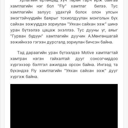
ikon.mn
хамтлагийн нэг бол "Fly" хамтлаг билээ. Тус
mnb.mn
хамтлагийн залуус удахгүй болох олон улсын
эмэгтэйчүүдийн баярыг тохиолдуулан монголын бүх
Livetv.mn
сайхан ээжүүддээ зориулан "Уяхан сайхан ээж" шинэ
Eguur.mn
уран бүтээлээ цацаж эхэллээ. Тус дууны үг, аяыг
24tsag.mn
"Гурван бүдүүн" хамтлагийн дуучин А.Мөнгөншагай
shuud.mn
ээжийнхээ гэгээн дурсгалд зориулан бичсэн байна.
eagle.mn
Тэд дараагийн уран бүтээлдээ Motive хамтлагтай
ergelt.mn
хамтран нэгэн гайхалтай дууг сонсогчиддоо
zarig.mn
хүргэхээр бэлтгэл ажилдаа орсон байна. Ингээд та
today.mn
бүхэндээ Fly хамтлагийн "Уяхан сайхан ээж" дууг
zuv.mn
хүргэж байна.
mminfo.mn
ugluu.mn
urlag.mn
unen.mn
asu.mn
shudarga.mn
shuurhai.mn