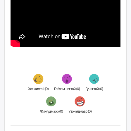
unuudur.mn
isee.mn
mglradio.com
fact.mn
itoim.mn
tumen.mn
shuum.mn
times.mn
tvmongolia.mn
mass.mn
unegui.mn
assa.mn
Хөгжилтэй (
0
)
Гайхамшигтай (
0
)
Гунигтай (
0
)
toim.mn
tac.mn
paparazzi.mn
Жихүүцмээр (
0
)
Үзэн ядмаар (
0
)
unread.today