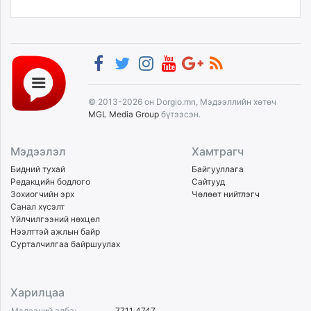
© 2013-2026 он Dorgio.mn, Мэдээллийн хөтөч
MGL Media Group
бүтээсэн.
Мэдээлэл
Хамтрагч
Бидний тухай
Байгууллага
Редакцийн бодлого
Сайтууд
Зохиогчийн эрх
Чөлөөт нийтлэгч
Санал хүсэлт
Үйлчилгээний нөхцөл
Нээлттэй ажлын байр
Сурталчилгаа байршуулах
Харилцаа
Мэдээний алба:
7711 4747