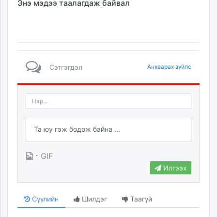
Энэ мэдээ таалагдаж байвал
Сэтгэгдэл
Анхаарах зүйлс
·
GIF
Илгээх
Сүүлийн
Шилдэг
Таагүй