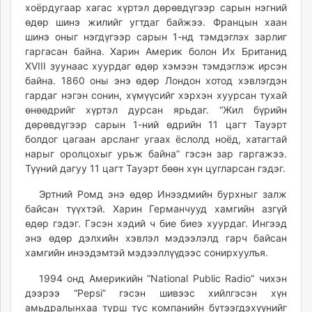
хоёрдугаар хагас хүртэл дөрөвдүгээр сарын нэгний
unuudur.mn
өдөр шинэ жилийг угтдаг байжээ. Францын хаан
isee.mn
шинэ оныг нэгдүгээр сарын 1-нд тэмдэглэх зарлиг
mglradio.com
гаргасан байна. Харин Америк болон Их Британид
fact.mn
XVIII зуунаас хуурдаг өдөр хэмээн тэмдэглэж ирсэн
байна. 1860 оны энэ өдөр Лондон хотод хэвлэгдэн
itoim.mn
гардаг нэгэн сонин, хүмүүсийг хэрхэн хуурсан тухай
tumen.mn
өнөөдрийг хүртэл дурсан ярьдаг. “Жил бүрийн
shuum.mn
дөрөвдүгээр сарын 1-ний өдрийн 11 цагт Тауэрт
times.mn
болдог цагаан арсланг угаах ёслолд ноёд, хатагтай
tvmongolia.mn
нарыг оролцохыг урьж байна” гэсэн зар гаргажээ.
Түүний дагуу 11 цагт Тауэрт бөөн хүн цугларсан гэдэг.
mass.mn
unegui.mn
Эртний Ромд энэ өдөр Инээдмийн бурхныг залж
assa.mn
байсан түүхтэй. Харин Германчууд хамгийн азгүй
toim.mn
өдөр гэдэг. Гэсэн хэдий ч бие биеэ хуурдаг. Ингээд
энэ өдөр дэлхийн хэвлэл мэдээлэлд гарч байсан
tac.mn
хамгийн инээдэмтэй мэдээллүүдээс сонирхуулъя.
paparazzi.mn
unread.today
1994 онд Америкийн “National Public Radio” чихэн
дээрээ “Pepsi” гэсэн шивээс хийлгэсэн хүн
амьдралынхаа турш тус компанийн бүтээгдэхүүнийг