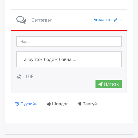
Сэтгэгдэл
Анхаарах зүйлс
·
GIF
Илгээх
Сүүлийн
Шилдэг
Таагүй