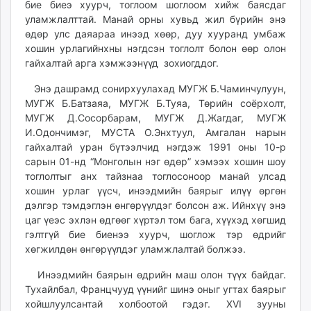
бие биеэ хуурч, тоглоом шоглоом хийж баясдаг
ikon.mn
уламжлалттай. Манай орны хувьд жил бүрийн энэ
mnb.mn
өдөр улс даяараа инээд хөөр, дуу хууранд умбаж
Livetv.mn
хошин урлагийнхны нэгдсэн тоглолт болон өөр олон
Eguur.mn
гайхалтай арга хэмжээнүүд зохиогддог.
24tsag.mn
Энэ дашрамд сонирхуулахад МУГЖ Б.Чаминчулуун,
shuud.mn
МУГЖ Б.Батзаяа, МУГЖ Б.Туяа, Төрийн соёрхолт,
eagle.mn
МУГЖ Д.Сосорбарам, МУГЖ Д.Жагдаг, МУГЖ
ergelt.mn
И.Одончимэг, МУСТА О.Энхтуул, Амгалан нарын
гайхалтай уран бүтээлчид нэгдэж 1991 оны 10-р
zarig.mn
сарын 01-нд “Монголын нэг өдөр” хэмээх хошин шоу
today.mn
тоглолтыг анх тайзнаа тоглосоноор манай улсад
zuv.mn
хошин урлаг үүсч, инээдмийн баярыг илүү өргөн
mminfo.mn
дэлгэр тэмдэглэн өнгөрүүлдэг болсон аж. Ийнхүү энэ
ugluu.mn
цаг үеэс эхлэн өдгөөг хүртэл том бага, хүүхэд хөгшид
гэлтгүй бие биенээ хуурч, шоглож тэр өдрийг
urlag.mn
хөгжилдөн өнгөрүүлдэг уламжлалтай болжээ.
unen.mn
asu.mn
Инээдмийн баярын өдрийн маш олон түүх байдаг.
shudarga.mn
Тухайлбал, Францчууд үүнийг шинэ оныг угтах баярыг
хойшлуулсантай холбоотой гэдэг. XVI зууны
shuurhai.mn