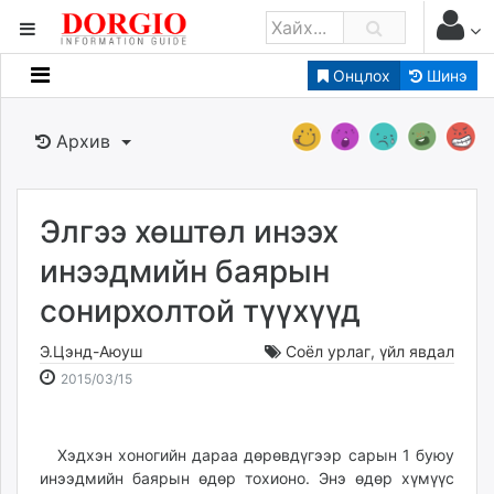
Онцлох
Шинэ
Мэдээллийн
Зар мэдээллийн
Архив
Банк санхүү
Бизнес ААН
Төрийн
Элгээ хөштөл инээх
Нийслэлийн
инээдмийн баярын
сонирхолтой түүхүүд
dorgio.mn
Gogo.mn
Э.Цэнд-Аюуш
Соёл урлаг
,
үйл явдал
caak.mn
2015-
2026-
2015/03/15
news.mn
03-
08-
15
06
zindaa.mn
18:52:21
12:23:12
Хэдхэн хоногийн дараа дөрөвдүгээр сарын 1 буюу
Baabar.mn
инээдмийн баярын өдөр тохионо. Энэ өдөр хүмүүс
tovch.mn