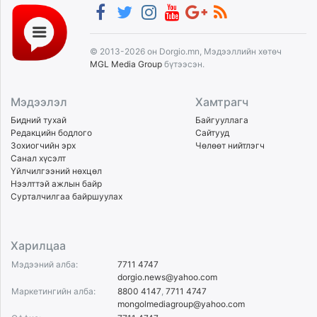
© 2013-2026 он Dorgio.mn, Мэдээллийн хөтөч
MGL Media Group
бүтээсэн.
Мэдээлэл
Хамтрагч
Бидний тухай
Байгууллага
Редакцийн бодлого
Сайтууд
Зохиогчийн эрх
Чөлөөт нийтлэгч
Санал хүсэлт
Үйлчилгээний нөхцөл
Нээлттэй ажлын байр
Сурталчилгаа байршуулах
Харилцаа
Мэдээний алба:
7711 4747
dorgio.news@yahoo.com
Маркетингийн алба:
8800 4147
,
7711 4747
mongolmediagroup@yahoo.com