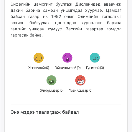
Эйфелийн цамхгийг буулгаж Дислейндэд аваачиж
дахин барина хэмээн уншигчдаа хуурчээ. Цамхаг
байсан газар нь 1992 оныг Олимпийн тоглолтыг
зохион байгуулах цэнгэлдэх хүрээлэнг барина
гэдгийг уншсан хүмүүс Засгийн газартаа гомдол
гаргасан байна.
Хөгжилтэй (
0
)
Гайхамшигтай (
0
)
Гунигтай (
0
)
Жихүүцмээр (
0
)
Үзэн ядмаар (
0
)
Энэ мэдээ таалагдаж байвал