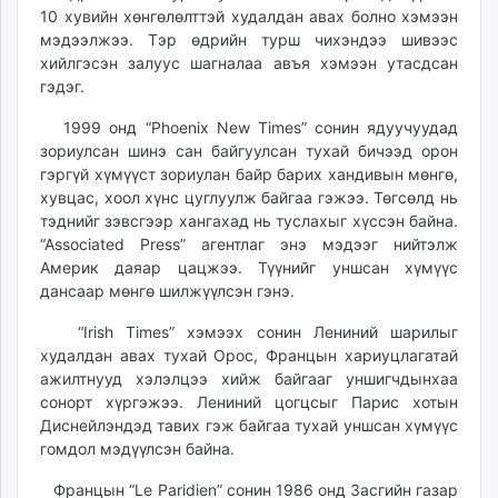
10 хувийн хөнгөлөлттэй худалдан авах болно хэмээн
мэдээлжээ. Тэр өдрийн турш чихэндээ шивээс
хийлгэсэн залуус шагналаа авъя хэмээн утасдсан
гэдэг.
1999 онд “Phoenix New Times” сонин ядуучуудад
зориулсан шинэ сан байгуулсан тухай бичээд орон
гэргүй хүмүүст зориулан байр барих хандивын мөнгө,
хувцас, хоол хүнс цуглуулж байгаа гэжээ. Төгсөлд нь
тэднийг зэвсгээр хангахад нь туслахыг хүссэн байна.
“Associated Press” агентлаг энэ мэдээг нийтэлж
Америк даяар цацжээ. Түүнийг уншсан хүмүүс
дансаар мөнгө шилжүүлсэн гэнэ.
“Irish Times” хэмээх сонин Лениний шарилыг
худалдан авах тухай Орос, Францын хариуцлагатай
ажилтнууд хэлэлцээ хийж байгааг уншигчдынхаа
сонорт хүргэжээ. Лениний цогцсыг Парис хотын
Диснейлэндэд тавих гэж байгаа тухай уншсан хүмүүс
гомдол мэдүүлсэн байна.
Францын “Le Paridien” coнин 1986 онд Засгийн газар