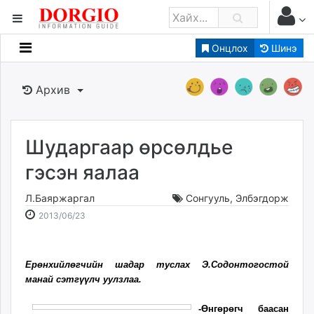
Онцлох
Шинэ
Мэдээллийн
Зар мэдээллийн
Архив
Банк санхүү
Бизнес ААН
Төрийн
Шударгаар өрсөлдье
Нийслэлийн
гэсэн яалаа
Л.Баяржаргал
Сонгууль
,
Элбэгдорж
dorgio.mn
2013-
2026-
2013/06/23
Gogo.mn
06-
08-
caak.mn
23
07
news.mn
16:09:29
21:24:17
Ерөнхийлөгчийн шадар туслах Э.Содонтогостой
zindaa.mn
манай сэтгүүлч уулзлаа.
Baabar.mn
tovch.mn
-Өнгөрөгч баасан