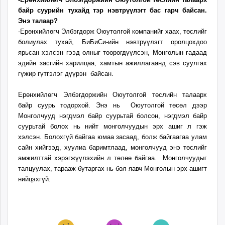
байр суурийн тухайд тэр нэвтрүүлэгт бас гарч байсан.
Энэ талаар?
-Ерөнхийлөгч Элбэгдорж Оюутолгой компанийг хаах, төслийг
болиулах тухай, БиБиСи-ийн нэвтрүүлэгт оролцохдоо
ярьсан хэлсэн гээд олныг төөрөгдүүлсэн, Монголын гадаад
эдийн засгийн харилцаа, хамтын ажиллагаанд сэв суулгах
гүжир гүтгэлэг дүүрэн байсан.
Ерөнхийлөгч Элбэгдоржийн Оюутолгой төслийн талаарх
байр суурь тодорхой. Энэ нь Оюутолгой төсөл дээр
Монголчууд нэгдмэл байр суурьтай болсон, нэгдмэл байр
суурьтай болох нь нийт монголчуудын эрх ашиг л гэж
хэлсэн. Болохгүй байгаа юмаа засаад, болж байгаагаа улам
сайн хийгээд, хуулиа баримтлаад, монголчууд энэ төслийг
амжилттай хэрэгжүүлэхийн л төлөө байгаа. Монголчуудыг
талцуулах, тарааж бутаргах нь бол яавч Монголын эрх ашигт
нийцэхгүй.