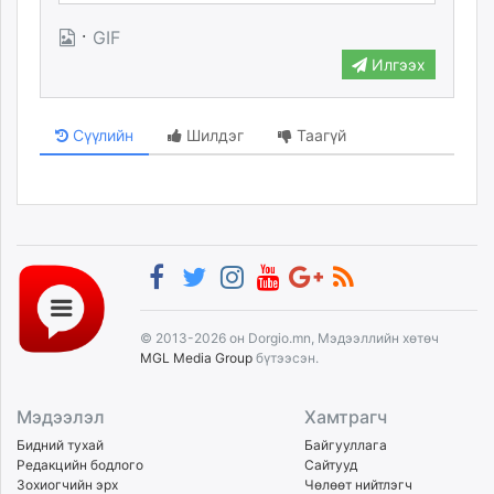
·
GIF
Илгээх
Сүүлийн
Шилдэг
Таагүй
© 2013-2026 он Dorgio.mn, Мэдээллийн хөтөч
MGL Media Group
бүтээсэн.
Мэдээлэл
Хамтрагч
Бидний тухай
Байгууллага
Редакцийн бодлого
Сайтууд
Зохиогчийн эрх
Чөлөөт нийтлэгч