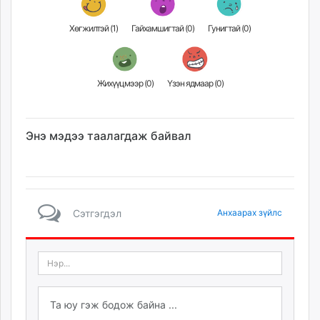
Хөгжилтэй (
1
)
Гайхамшигтай (
0
)
Гунигтай (
0
)
Жихүүцмээр (
0
)
Үзэн ядмаар (
0
)
Энэ мэдээ таалагдаж байвал
Сэтгэгдэл
Анхаарах зүйлс