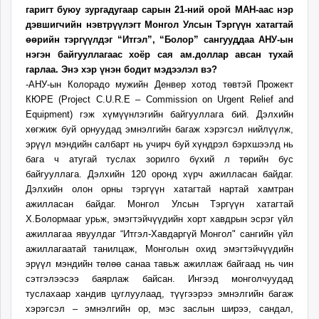
гаригт буюу зургадугаар сарын 21-ний орой МАН-аас нэр
ikon.mn
дэвшигчийн нэвтрүүлэгт Монгол Улсын Тэргүүн хатагтай
mnb.mn
өөрийн тэргүүлдэг “Итгэл”, “Болор” сангууддаа АНУ-ын
Livetv.mn
нэгэн байгууллагаас хоёр сая ам.доллар авсан тухай
Eguur.mn
гарлаа. Энэ хэр үнэн бодит мэдээлэл вэ?
24tsag.mn
-АНУ-ын Колорадо мужийн Денвер хотод төвтэй Прожект
shuud.mn
КЮРЕ (Project C.U.R.E – Commission on Urgent Relief and
Equipment) гэж хүмүүнлэгийн байгууллага бий. Дэлхийн
eagle.mn
хөгжиж буй орнуудад эмнэлгийн багаж хэрэгсэл нийлүүлж,
ergelt.mn
эрүүл мэндийн салбарт нь учирч буй хүндрэл бэрхшээлд нь
zarig.mn
бага ч атугай туслах зорилго бүхий л төрийн бус
today.mn
байгууллага. Дэлхийн 120 оронд хүрч ажилласан байдаг.
zuv.mn
Дэлхийн олон орны тэргүүн хатагтай нартай хамтран
ажилласан байдаг. Монгол Улсын Тэргүүн хатагтай
mminfo.mn
Х.Болормааг урьж, эмэгтэйчүүдийн хорт хавдрын эсрэг үйл
ugluu.mn
ажиллагаа явуулдаг “Итгэл-Хавдаргүй Монгол" сангийн үйл
urlag.mn
ажиллагаатай танилцаж, Монголын охид эмэгтэйчүүдийн
unen.mn
эрүүл мэндийн төлөө санаа тавьж ажиллаж байгаад нь чин
asu.mn
сэтгэлээсээ баярлаж байсан. Ингээд монголчуудад
туслахаар хандив цуглуулаад, түүгээрээ эмнэлгийн багаж
shudarga.mn
хэрэгсэл – эмнэлгийн ор, мэс заслын ширээ, сандал,
shuurhai.mn