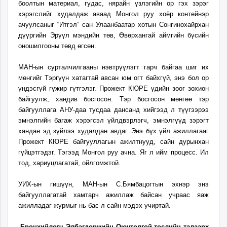
боолтын материал, гудас, нярайн үзлэгийн ор гэх зэрэг
unuudur.mn
хэрэгслийг худалдаж аваад Монгол руу хоёр контейнэр
isee.mn
ачуулсаныг “Итгэл” сан Улаанбаатар хотын Сонгинохайрхан
mglradio.com
дүүргийн Эрүүл мэндийн төв, Өвөрхангай аймгийн бүсийн
оношилгооны төвд өгсөн.
fact.mn
itoim.mn
МАН-ын сурталчилгааны нэвтрүүлэгт гарч байгаа шиг их
tumen.mn
мөнгийг Тэргүүн хатагтай авсан юм огт байхгүй, энэ бол ор
shuum.mn
үндэсгүй гүжир гүтгэлэг. Прожект КЮРЕ үдийн зоог зохион
times.mn
байгуулж, хандив босгосон. Тэр босгосон мөнгөө тэр
tvmongolia.mn
байгууллага АНУ-даа тусдаа дансанд хийгээд л түүгээрээ
эмнэлгийн багаж хэрэгсэл үйлдвэрлэгч, эмнэлгүүд зэрэгт
mass.mn
хандан эд зүйлээ худалдан авдаг. Энэ бүх үйл ажиллагааг
unegui.mn
Прожект КЮРЕ байгууллагын ажилтнууд, сайн дурынхан
assa.mn
гүйцэтгэдэг. Тэгээд Монгол руу ачна. Яг л ийм процесс. Ил
toim.mn
тод, хариуцлагатай, ойлгомжтой.
tac.mn
УИХ-ын гишүүн, МАН-ын С.Бямбацогтын эхнэр энэ
paparazzi.mn
байгууллагатай хамтарч ажиллаж байсан учраас яаж
unread.today
ажилладаг журмыг нь бас л сайн мэдэх учиртай.
-Ерөнхийлөгч Элбэгдоржийн Оюутолгой төслийн талаарх