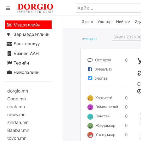
Эхлэл
Улс төр
Нийгэм
Эд
Мэдээллийн
Зар мэдээллийн
Бямба 2026 08
өчигдѳр
Банк санхүү
Бизнес ААН
6
Сэтгэгдэл
Төрийн
Хуваалцах
Нийслэлийн
Жиргээ
С
dorgio.mn
0
Хөгжилтэй
Gogo.mn
caak.mn
0
Гайхамшигтай
news.mn
0
Гунигтай
zindaa.mn
0
Жихүүцмээр
Baabar.mn
0
Үзэн ядмаар
tovch.mn