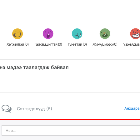
Хөгжилтэй (
0
)
Гайхамшигтай (
0
)
Гунигтай (
0
)
Жихүүцмээр (
0
)
Үзэн ядмаа
нэ мэдээ таалагдаж байвал
Сэтгэгдэлүүд (6)
Анхаара