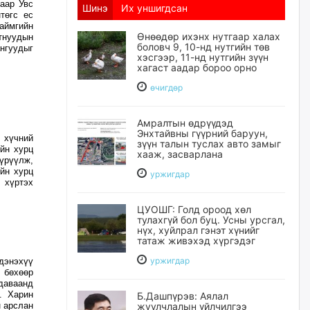
аар Увс
Шинэ
Их уншигдсан
төгс ес
аймгийн
Өнөөдөр ихэнх нутгаар халах
тнуудын
боловч 9, 10-нд нутгийн төв
нгуудыг
хэсгээр, 11-нд нутгийн зүүн
хагаст аадар бороо орно
өчигдѳр
Амралтын өдрүүдэд
Энхтайвны гүүрний баруун,
т хүчний
зүүн талын туслах авто замыг
ийн хурц
хааж, засварлана
үрүүлж,
йн хурц
уржигдар
 хүртэх
ЦУОШГ: Голд ороод хөл
тулахгүй бол буц. Усны урсгал,
нүх, хуйлрал гэнэт хүнийг
татаж живэхэд хүргэдэг
уржигдар
дэнэхүү
 бөхөөр
даваанд
. Харин
Б.Дашпүрэв: Аялал
н арслан
жуулчлалын үйлчилгээ