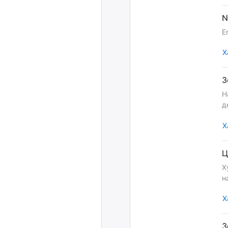
E
Х
Н
д
Х
Х
н
Х