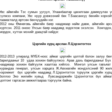
Увс аймгийн Тэс сумын уугуул, Улаанбаатар цахилгаан дамжуулах ү
сүлжээ компани, Увс нуур дэвжээний бөх Т.Баасанхүү бөхийн хорхой
таамаглалд өртсөн бөхчүүдийн нэг.
2012 оны Өмнөговь аймгийн баяр наадмаар найм давж, аймгийн арс
хүртсэн. 2011 оноос Улсын баяр наадамд зодоглож эхэлсэн. Хонгодох
мордох, хутгах мэхийг даацтай хийдэг.
Цэргийн хурц арслан Л.Цэрэнтогтох
2012-2013 улиралд МҮБХ-ноос аймаг цэргийн цолтой болон залуу бөх
барилдааныг 10 удаа зохион байгуулжээ. Арав дахь барилдааныг Бүх 
наадмаар зохион байгуулж хаалтаа хийлээ. Монгол улсын гавъяат 
хурандаа генерал, улсын харцага Ж.Авхиагийн мэндэлсэний 90 жил
нэрэмжит бүх цэргийн наадамд Л.Цэрэнтогтох түрүүлж цэргийн хурц
боллоо Энэ жилийн хувьд Лувсандоржийн Цэрэнтогтох бүх айма
цолтонг гаргасан амжилтаараа тэргүүлж байна.