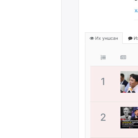
Х
Их уншсан
Их
1
2