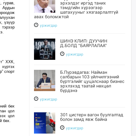
эрхэлдэг иргэд таних
, гурав,
тэмдгийн хүрээгээр
. Ардын
шатахууныг хязгаарлалтгүй
ороодож
авах боломжтой
алуухан
, үзүүр
уржигдар
 тэрээр
э.
ШИНЭ КЛИП: ДУУЧИН
Д.БОЛД "БАЯРЛАЛАА"
уржигдар
т” ХХК,
 хүртэх
р” спорт
Б.Пүрэвдагва: Найман
салбарын 103 үйлчилгээний
бүртгэлийг цуцалснаар бизнес
эрхлэхэд таатай нөхцөл
бүрдэнэ
уржигдар
ний бөх
лан цол
301 цистерн вагон буулгалтад
ээх цол
болон замд явж байна
й бөх.
уржигдар