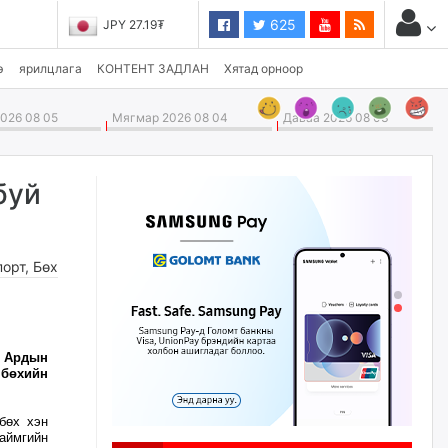
625
JPY 27.19₮
э
ярилцлага
КОНТЕНТ ЗАДЛАН
Хятад орноор
026 08 05
Мягмар 2026 08 04
Даваа 2026 08 03
буй
порт
,
Бөх
, Ардын
 бөхийн
бөх хэн
аймгийн