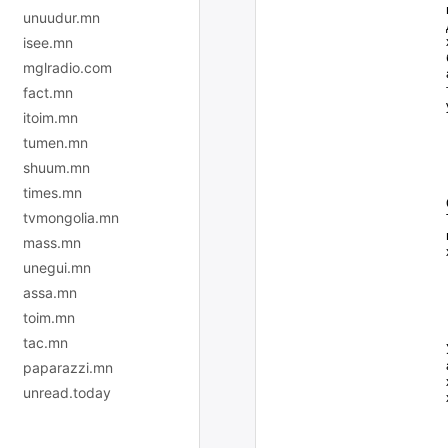
unuudur.mn
isee.mn
mglradio.com
fact.mn
itoim.mn
tumen.mn
shuum.mn
times.mn
tvmongolia.mn
mass.mn
unegui.mn
assa.mn
toim.mn
tac.mn
paparazzi.mn
unread.today