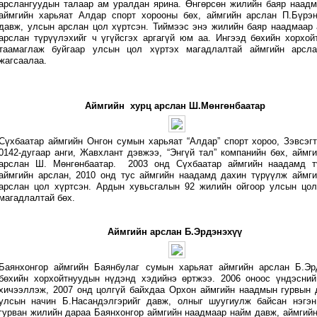
арслангуудын талаар ам уралдан ярина. Өнгөрсөн жилийн баяр наадм
аймгийн харьяат Алдар спорт хорооны бөх, аймгийн арслан П.Бүрэн
давж, улсын арслан цол хүртсэн. Тиймээс энэ жилийн баяр наадмаар 
арслан түрүүлэхийг ч үгүйсгэх аргагүй юм аа. Ингээд бөхийн хорхой
таамаглаж буйгаар улсын цол хүртэх магадлалтай аймгийн арсла
жагсаалаа.
Аймгийн хурц арслан Ш.Мөнгөнбаатар
Сүхбаатар аймгийн Онгон сумын харьяат “Алдар” спорт хороо, Зэвсэг
0142-дугаар анги, Жавхлант дэвжээ, “Энгүй тал” компанийн бөх, аймг
арслан Ш. Мөнгөнбаатар. 2003 онд Сүхбаатар аймгийн наадамд т
аймгийн арслан, 2010 онд тус аймгийн наадамд дахин түрүүлж аймги
арслан цол хүртсэн. Ардын хувьсгалын 92 жилийн ойгоор улсын цол
магадлалтай бөх.
Аймгийн арслан Б.Эрдэнэхүү
Баянхонгор аймгийн Баянбулаг сумын харьяат аймгийн арслан Б.Эр
бөхийн хорхойтнуудын нүдэнд хэдийнэ өртжээ. 2006 оноос үндэсний
хичээллэж, 2007 онд цолгүй байхдаа Орхон аймгийн наадмын гурвын 
улсын начин Б.Насандэлгэрийг давж, олныг шуугиулж байсан нэгэн
гурван жилийн дараа Баянхонгор аймгийн наадмаар найм давж, аймгий