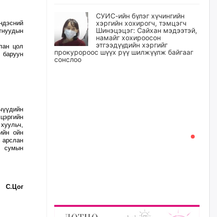
СУИС-ийн бүлэг хүчингийн
хэргийн хохирогч, тэмцэгч
ндэсний
Шинэцэцэг: Сайхан мэдээтэй,
тнуудын
намайг хохироосон
этгээдүүдийн хэргийг
лан цол
прокуророос шүүх рүү шилжүүлж байгааг
, баруун
сонслоо
уржигдар
Өчигдрийн байдлаар ₮10000
доош дүнгээр шатахууны
чүүдийн
худалдан авалт хийсэн 1500
цэргийн
баримт бүртгэгджээ
хуульч,
ийн ойн
уржигдар
 арслан
г сумын
Шатахуун олголтыг 50,000
төгрөгөөр хязгаарласныг
нэмэгдүүлж 100,000 төгрөгт
хүргэхээр судалж байгаа
С.Цог
уржигдар