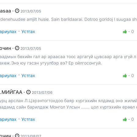
Nasaa ·
2013/07/05
rdenehuudee amjilt husie. Sain barildaarai. Dotroo goridoj l suugaa sh
·
ариулах
Устгах
-
0
Зочин ·
2013/07/05
аадмын бөхийн гал ар араасаа тоос аргагүй цувсаар арга үгүй 
өхөж.Энэ юу гэсэн угуулбэр вэ? Ер ойлгосонгуй.
·
ариулах
Устгах
-
0
Ц.МИЙГАА ·
2013/07/06
урц арслан Л.Цэрэнтогтохдоо баяр хүргэхийн ялдамд энэ жили
аадамд сайн барилдаж Монгол Улсын ....... цол хүртэхийн ерөөл 
·
ариулах
Устгах
-
0
Зочин ·
2013/08/07