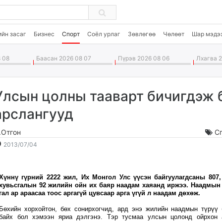
ийн засаг
Бизнес
Спорт
Соёл урлаг
Зөвлөгөө
Чөлөөт
Шар мэдэ
 08
Баасан 2026 08 07
Пүрэв 2026 08 06
Лхагва 2
Улсын цолны тааварт бичигдэж 
арслангууд
.Отгон
С
2013-
2026-
2013/07/04
07-
08-
04
09
Хүннү гүрний 2222 жил, Их Монгол Улс үүсэн байгуулагдсаны 807
15:55:38
19:35:02
хувьсгалын 92 жилийн ойн их баяр наадам хаяанд иржээ. Наадмын
гал ар араасаа тоос аргагүй цувсаар арга үгүй л наадам дөхөж.
Бөхийн хорхойтон, бөх сонирхогчид, ард энэ жилийн наадмын түрүү 
байх бол хэмээн яриа дэлгэнэ. Тэр тусмаа улсын цолонд ойрхон 