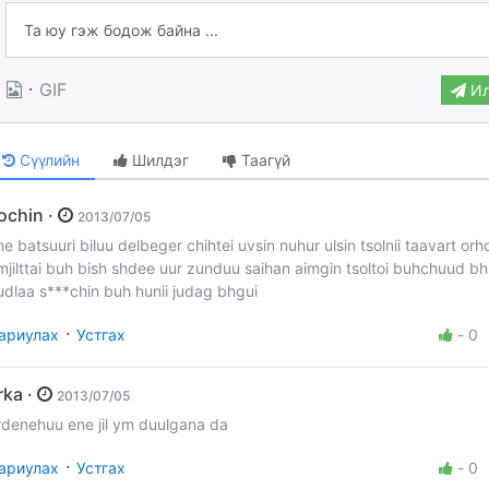
·
GIF
Ил
Сүүлийн
Шилдэг
Таагүй
zochin ·
2013/07/05
ne batsuuri biluu delbeger chihtei uvsin nuhur ulsin tsolnii taavart orh
mjilttai buh bish shdee uur zunduu saihan aimgin tsoltoi buhchuud bh
udlaa s***chin buh hunii judag bhgui
·
ариулах
Устгах
-
0
erka ·
2013/07/05
rdenehuu ene jil ym duulgana da
·
ариулах
Устгах
-
0