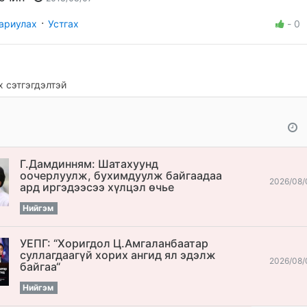
·
ариулах
Устгах
-
0
 сэтгэгдэлтэй
Г.Дамдинням: Шатахуунд
оочерлуулж, бухимдуулж байгаадаа
2026/08/
ард иргэдээсээ хүлцэл өчье
Нийгэм
УЕПГ: “Хоригдол Ц.Амгаланбаатар
cуллагдаагүй хорих ангид ял эдэлж
2026/08/
байгаа“
Нийгэм