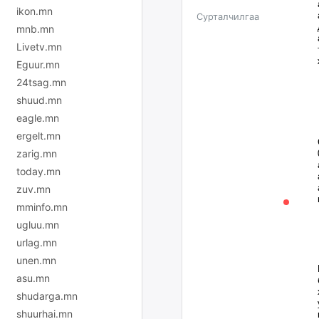
ikon.mn
Сурталчилгаа
mnb.mn
Livetv.mn
Eguur.mn
24tsag.mn
shuud.mn
eagle.mn
ergelt.mn
zarig.mn
today.mn
zuv.mn
mminfo.mn
ugluu.mn
urlag.mn
unen.mn
asu.mn
shudarga.mn
shuurhai.mn