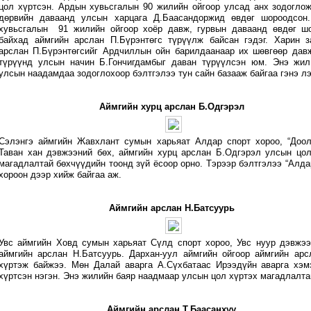
цол хүртсэн. Ардын хувьсгалын 90 жилийн ойгоор улсад анх зодоглож
дөрвийн даваанд улсын харцага Д.Баасандоржид өвдөг шороодсон
хувьсгалын 91 жилийн ойгоор хоёр давж, гурвын даваанд өвдөг ш
байхад аймгийн арслан П.Бүрэнтөгс түрүүлж байсан гэдэг. Харин з
арслан П.Бүрэнтөгсийг Ардчиллын ойн барилдаанаар их шөвгөөр давж
түрүүнд улсын начин Б.Гончигдамбыг даван түрүүлсэн юм. Энэ жил
улсын наадамдаа зодоглохоор бэлтгэлээ тун сайн базааж байгаа гэнэ лэ
Аймгийн хурц арслан Б.Одгэрэл
Сэлэнгэ аймгийн Жавхлант сумын харьяат Алдар спорт хороо, “Доол
Таван хан дэвжээний бөх, аймгийн хурц арслан Б.Одгэрэл улсын цол
магадлалтай бөхчүүдийн тоонд зүй ёсоор орно. Тэрээр бэлтгэлээ “Алда
хороон дээр хийж байгаа аж.
Аймгийн арслан Н.Батсуурь
Увс аймгийн Ховд сумын харьяат Сүлд спорт хороо, Увс нуур дэвжээ
аймгийн арслан Н.Батсуурь. Дархан-уул аймгийн ойгоор аймгийн арс
хүртэж байжээ. Мөн Далай аварга А.Сүхбатаас Ирээдүйн аварга хэм
хүртсэн нэгэн. Энэ жилийн баяр наадмаар улсын цол хүртэх магадлалта
Аймгийн арслан Т.Баасанхүү