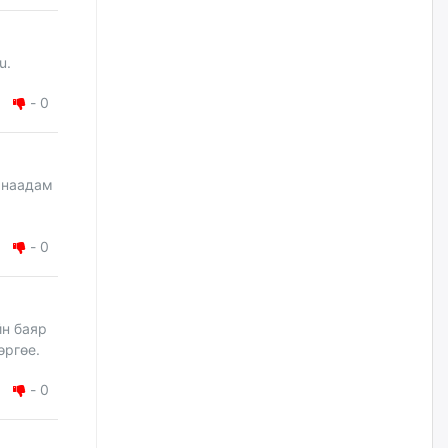
наймдугаар сарын 14-нөөс
ажиллуулж эхэлнэ
2026/08/06
u.
Орон сууц, нийтийн аж ахуй,
-
0
авто зам, тохижилт
үйлчилгээний ажилтнуудын
ХАРИЛЦАА хандлагатай
холбоотой ГОМДОЛ их байгааг
дурдлаа
л наадам
2026/08/06
-
0
Бариста хийх нь залуусын
дунд яагаад трэнд болов
2026/08/06
йн баяр
өргөе.
Өмгөөлөгч Б.Оюунбилэг:
"Урьхан" Б.Чинбат гэж хүн
-
0
бизнес хамтрагчаа гүтгэж
хууль хяналтын байгууллагаар
шалгуулж, торны цаана
суулгана гэх мэтээр дарамталдаг