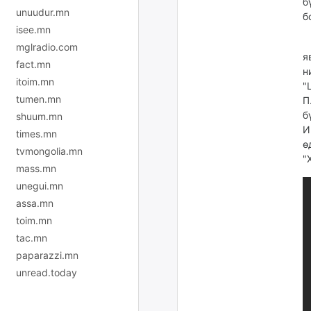
б
unuudur.mn
б
isee.mn
С
mglradio.com
я
fact.mn
н
itoim.mn
"
tumen.mn
П
б
shuum.mn
И
times.mn
ө
tvmongolia.mn
"
mass.mn
unegui.mn
assa.mn
toim.mn
tac.mn
paparazzi.mn
unread.today