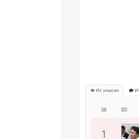
Их уншсан
Их
1