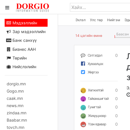
Эхлэл
Улс төр
Нийгэм
Эд
Мэдээллийн
Зар мэдээллийн
Баасан 
14 цагийн өмнө
Банк санхүү
Бизнес ААН
0
Сэтгэгдэл
Төрийн
Хуваалцах
Нийслэлийн
Жиргээ
dorgio.mn
Э
0
Хөгжилтэй
Gogo.mn
caak.mn
0
Гайхамшигтай
news.mn
0
Гунигтай
zindaa.mn
0
Жихүүцмээр
Baabar.mn
0
Үзэн ядмаар
tovch.mn