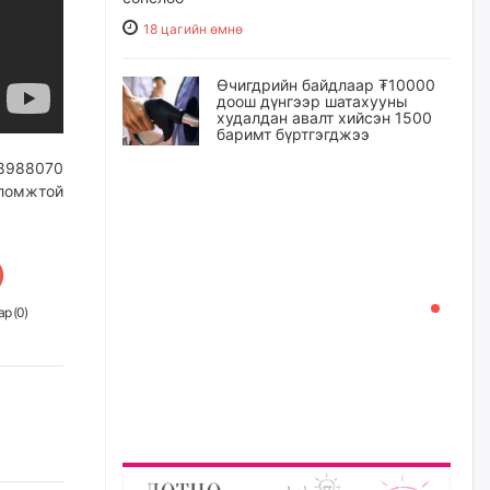
18 цагийн өмнө
Өчигдрийн байдлаар ₮10000
доош дүнгээр шатахууны
худалдан авалт хийсэн 1500
баримт бүртгэгджээ
18 цагийн өмнө
98988070
оломжтой
Шатахуун олголтыг 50,000
төгрөгөөр хязгаарласныг
нэмэгдүүлж 100,000 төгрөгт
хүргэхээр судалж байгаа
18 цагийн өмнө
р (
0
)
Ц.Сандаг-Очир: COP17 ба
COP31 хурлын уялдаа нь
Риогийн гурван конвенцын
нэгдсэн хэрэгжилтийг ахиулах
чухал алхам болно
19 цагийн өмнө