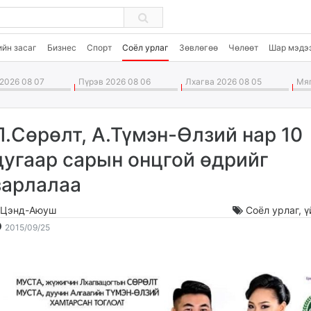
ийн засаг
Бизнес
Спорт
Соёл урлаг
Зөвлөгөө
Чөлөөт
Шар мэдэ
2026 08 07
Пүрэв 2026 08 06
Лхагва 2026 08 05
Мяг
Л.Сөрөлт, А.Түмэн-Өлзий нар 10
дугаар сарын онцгой өдрийг
зарлалаа
.Цэнд-Аюуш
Соёл урлаг
,
ү
2015-
2026-
2015/09/25
09-
08-
25
08
18:54:33
06:27:55