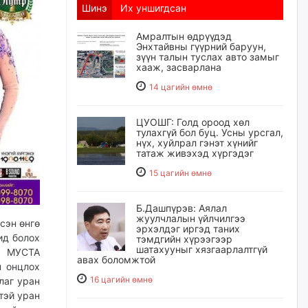
Шинэ
Их уншигдсан
Амралтын өдрүүдэд
Энхтайвны гүүрний баруун,
зүүн талын туслах авто замыг
хааж, засварлана
14 цагийн өмнө
ЦУОШГ: Голд ороод хөл
тулахгүй бол буц. Усны урсгал,
нүх, хуйлрал гэнэт хүнийг
татаж живэхэд хүргэдэг
15 цагийн өмнө
Б.Дашпүрэв: Аялал
жуулчлалын үйлчилгээ
сэн өнгө
эрхэлдэг иргэд таних
ид болох
тэмдгийн хүрээгээр
шатахууныг хязгаарлалтгүй
, МУСТА
авах боломжтой
н онцлох
16 цагийн өмнө
лаг уран
тэй уран