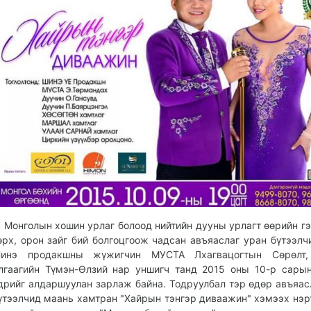
онголын хошин урлаг болоод нийтийн дууны урлагт өөрийн гэ
өрх, орон зайг бий болгоцгоож чадсан авъяаслаг уран бүтээлч
инэ продакшны жүжигчин МУСТА Лхагвацогтын Сөрөлт
лгаагийн Түмэн-Өлзий нар уншигч танд 2015 оны 10-р сары
дрийг алдаршуулан зарлаж байна. Тодруулбал тэр өдөр авъяас
үтээлчид маань хамтран "Хайрын тэнгэр диваажин" хэмээх нэр