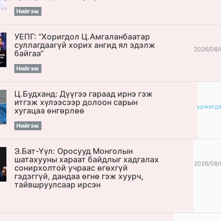
Нийгэм
УЕПГ: “Хоригдол Ц.Амгаланбаатар
cуллагдаагүй хорих ангид ял эдэлж
2026/08/
байгаа“
Нийгэм
Ц.Будханд: Дүүгээ гараад ирнэ гэж
итгэж хүлээсээр долоон сарын
уржигд
хугацаа өнгөрлөө
Нийгэм
Э.Бат-Үүл: Оросууд Монголын
шатахууны хараат байдлыг хадгалах
2026/08/
сонирхолтой учраас өгөхгүй
гэдэггүй, дандаа өгнө гэж хуурч,
тайвшруулсаар ирсэн