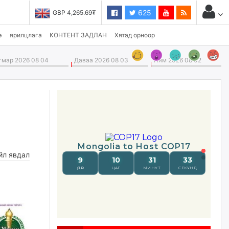
625
GBP 4,265.69₮
USD 3,496.90₮
э
ярилцлага
КОНТЕНТ ЗАДЛАН
Хятад орноор
мар 2026 08 04
Даваа 2026 08 03
Ням 2026 08 02
йл явдал