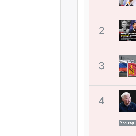
2
3
4
Улс төр