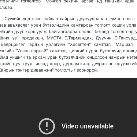
үтээлийн тоглолтоо "Монгол бөхийн өргөө"-нд ганцхан удаа
олжээ.
үүлийн үед олон сайхан хайрын дуунуудаараа түмэн олныг
ваа авъяаслаг уран бүтээлчдийн хамтарсан тоглолт хошин урла
ийтийн дууг хоршуулж байгаагаараа онцлог бөгөөд тоглолтонд 
Шинэ үе" продакшн, МУСТА Э.Төрмандах, Дуучин О.Гансувд
.Баярцэнгэл, ардын урлагийн "Хөсөгтөн" хамтлаг, "Маршал" 
үжгийн "Улаан сарнай" хамтлаг, Циркийн уран бүтээлчид оролцо
ймд уншигч та эрхэм уран бүтээлчдийн онцолсон намрын нэгэ
дрийг дуу хуур, инээд хөөр, дурсамжаар дүүрэн өнгөрүүлэхий
Хайрын тэнгэр диваажин" тоглолтыг зориорой.