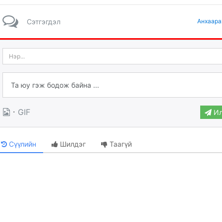
Сэтгэгдэл
Анхаара
·
GIF
Ил
Сүүлийн
Шилдэг
Таагүй