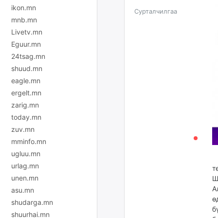
ikon.mn
Сурталчилгаа
mnb.mn
Livetv.mn
Eguur.mn
24tsag.mn
shuud.mn
eagle.mn
ergelt.mn
zarig.mn
today.mn
zuv.mn
mminfo.mn
ugluu.mn
М
urlag.mn
т
unen.mn
Ш
А
asu.mn
ө
shudarga.mn
б
shuurhai.mn