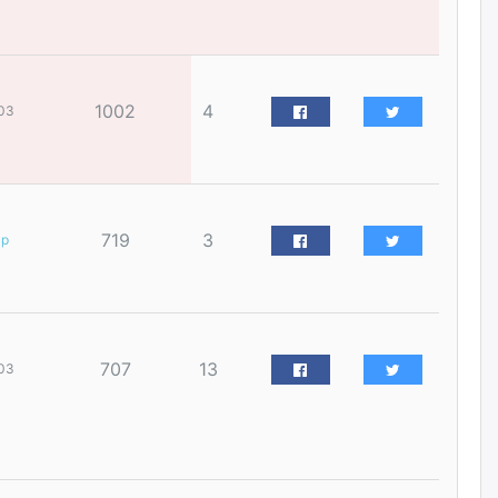
үйлчилгээний ажилтнуудын
ХАРИЛЦАА хандлагатай
холбоотой ГОМДОЛ их байгааг
дурдлаа
өчигдѳр
1002
4
03
Бариста хийх нь залуусын
дунд яагаад трэнд болов
өчигдѳр
719
3
ар
Өмгөөлөгч Б.Оюунбилэг:
"Урьхан" Б.Чинбат гэж хүн
бизнес хамтрагчаа гүтгэж
хууль хяналтын байгууллагаар
шалгуулж, торны цаана
суулгана гэх мэтээр дарамталдаг
707
13
03
өчигдѳр
Д.Амарбаясгалан:
Шатахууныхаа 97 хувийг нэг
улсаас авдаг хараат байдлаа
зогсоож, Арабын орнуудаас