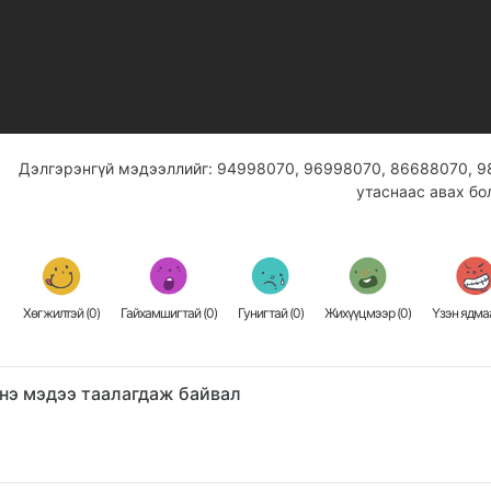
Дэлгэрэнгүй мэдээллийг: 94998070, 96998070, 86688070, 
утаснаас авах б
Хөгжилтэй (
0
)
Гайхамшигтай (
0
)
Гунигтай (
0
)
Жихүүцмээр (
0
)
Үзэн ядмаа
нэ мэдээ таалагдаж байвал