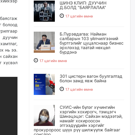
 хийхээр
ШИНЭ КЛИП: ДУУЧИН
Д.БОЛД "БАЯРЛАЛАА"
17 цагийн өмнө
 баясгаж
г болоод
урилгаар
Б.Пүрэвдагва: Найман
, дуучин
салбарын 103 үйлчилгээний
бүртгэлийг цуцалснаар бизнес
хамтлаг,
эрхлэхэд таатай нөхцөл
х нь ээ.
бүрдэнэ
н сайхан
17 цагийн өмнө
г хүсвэл
301 цистерн вагон буулгалтад
болон замд явж байна
17 цагийн өмнө
СУИС-ийн бүлэг хүчингийн
хэргийн хохирогч, тэмцэгч
Шинэцэцэг: Сайхан мэдээтэй,
намайг хохироосон
этгээдүүдийн хэргийг
прокуророос шүүх рүү шилжүүлж байгааг
сонслоо