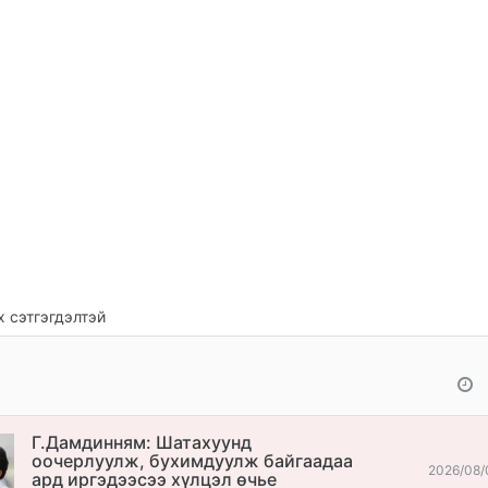
 сэтгэгдэлтэй
Г.Дамдинням: Шатахуунд
оочерлуулж, бухимдуулж байгаадаа
2026/08/
ард иргэдээсээ хүлцэл өчье