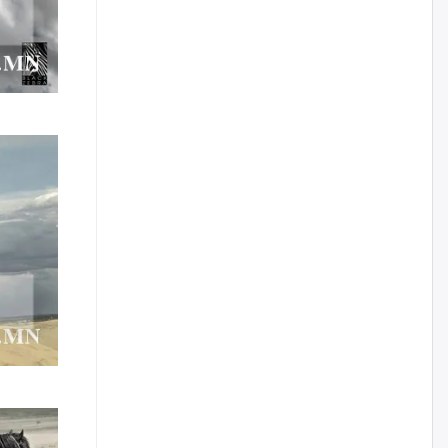
сэтэлгээ хийнэ
өчигдѳр
А.Ариунзаяа: Хүний нэр төрийг
нас барсных нь дараа ч
хуулиар хамгаалах ёстой
өчигдѳр
Оюу толгойгоос “Рио Тинто”
ашиг хүртэж эхэлсэн ч Монгол
Улс өр төлсөөр байна
өчигдѳр
ХЗДХ-ын сайд С.Амарсайхан:
Авлигаар авсан хөрөнгийг
хурааж, нийгмийн сайн
сайхны хөгжилд зориулах
бөгөөд үүнийг хэд хэдэн эрх
бүхий байгууллагаас санал авна
өчигдѳр