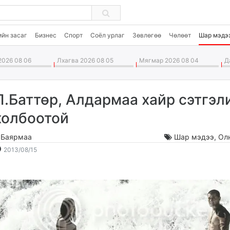
ийн засаг
Бизнес
Спорт
Соёл урлаг
Зөвлөгөө
Чөлөөт
Шар мэдэ
026 08 06
Лхагва 2026 08 05
Мягмар 2026 08 04
Да
П.Баттөр, Алдармаа хайр сэтгэл
холбоотой
.Баярмаа
Шар мэдээ
,
Ол
2013-
2026-
2013/08/15
08-
08-
15
07
18:33:20
12:31:50