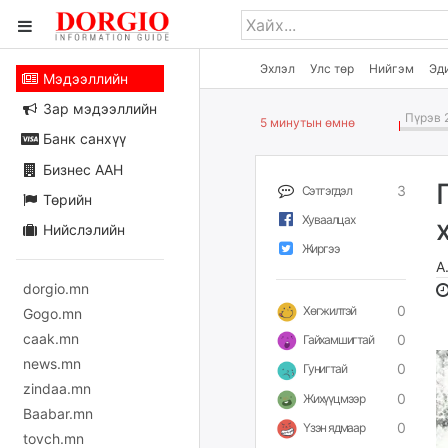
Эхлэл
Улс төр
Нийгэм
Эд
Мэдээллийн
Зар мэдээллийн
Пүрэв 2
5 минутын өмнө
Банк санхүү
Бизнес ААН
3
Сэтгэгдэл
Төрийн
Хуваалцах
Нийслэлийн
Жиргээ
А
dorgio.mn
0
Хөгжилтэй
Gogo.mn
caak.mn
0
Гайхамшигтай
news.mn
0
Гунигтай
zindaa.mn
0
Жихүүцмээр
Baabar.mn
0
Үзэн ядмаар
tovch.mn