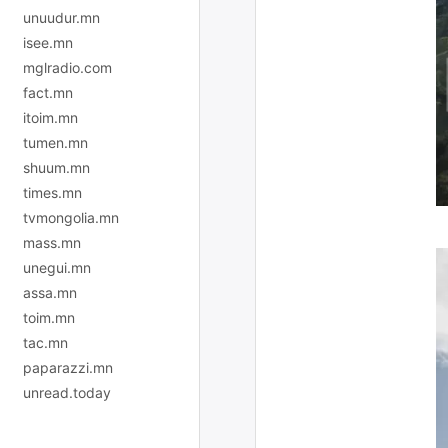
unuudur.mn
isee.mn
mglradio.com
fact.mn
itoim.mn
tumen.mn
shuum.mn
times.mn
tvmongolia.mn
mass.mn
unegui.mn
assa.mn
toim.mn
tac.mn
paparazzi.mn
unread.today