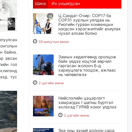
Шинэ
Их уншигдсан
Ц.Сандаг-Очир: COP17 ба
COP31 хурлын уялдаа нь
Риогийн гурван конвенцын
нэгдсэн хэрэгжилтийг ахиулах
чухал алхам болно
илуулсан
59 минутын өмнө
Монголын
н байна.
Замын хөдөлгөөнд оролцож
ар авсан
байх үедээ ноцтой зөрчил
лийн гол
гаргасан жолооч Б-д
хариуцлага тооцож, ажлаас
 клипэнд
нь чөлөөлжээ
гээд тус
2 цагийн өмнө
Нийслэлийн цэцэрлэгт
хамрагдах I шатны бүртгэл
эхлэхэд ГУРАВ хоног үлдлээ
2 цагийн өмнө
Энэ оны эхний долоон сард