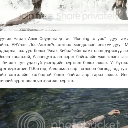
уучин Наран Алек Соудены үг, ая “Running to you” дууг ам
айна. АНУ-ын Лос-Анжел?с хотноо мэндэлсэн энэхүү дууг 
адварлаг залуус болох “Блак Зибра”-ийн хамт олон дүрсжүүлсэ
лсэн тасархай, Улаанцутгалан зэрэг байгалийн үзэсгэлэнт газ
г бүтээл тун удахгүй үзэгчдийн хүртээл болох ажээ. Уг бүтээ
үрд жүжигчин П.Баттөр, Алдармаа нар тоглосон бөгөөд тэд тус
айр сэтгэлийн холбоотой болж байгаагаар гарах ажээ. Ин
липний зураг авалтын хэсгээс хүргэе.