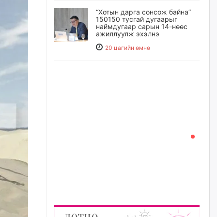
“Хотын дарга сонсож байна”
150150 тусгай дугаарыг
наймдугаар сарын 14-нөөс
ажиллуулж эхэлнэ
20 цагийн өмнө
Орон сууц, нийтийн аж ахуй,
авто зам, тохижилт
үйлчилгээний ажилтнуудын
ХАРИЛЦАА хандлагатай
холбоотой ГОМДОЛ их байгааг
дурдлаа
21 цагийн өмнө
Бариста хийх нь залуусын
дунд яагаад трэнд болов
22 цагийн өмнө
Өмгөөлөгч Б.Оюунбилэг:
"Урьхан" Б.Чинбат гэж хүн
бизнес хамтрагчаа гүтгэж