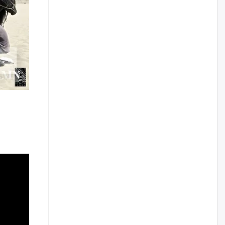
Шатахууныг олдож байгаа
газраас нь л авч байна. Үнэ
тарифаас илүү хангамж дээр
анхаарч байна
өчигдѳр
Ц.Будханд: Дүүгээ гараад
ирнэ гэж итгэж хүлээсээр
долоон сарын хугацаа
өнгөрлөө
өчигдѳр
Барилгын салбарын 100
жилийн ойд зориулсан
наадмыг хойшлуулав
өчигдѳр
Монгол Улсад 162 вагон - 9720
тонн АИ-92 орж иржээ
өчигдѳр