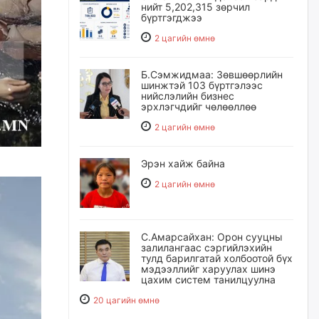
нийт 5,202,315 зөрчил
бүртгэгджээ
2 цагийн өмнө
Б.Сэмжидмаа: Зөвшөөрлийн
шинжтэй 103 бүртгэлээс
нийслэлийн бизнес
эрхлэгчдийг чөлөөллөө
2 цагийн өмнө
Эрэн хайж байна
2 цагийн өмнө
С.Амарсайхан: Орон сууцны
залилангаас сэргийлэхийн
тулд барилгатай холбоотой бүх
мэдээллийг харуулах шинэ
цахим систем танилцуулна
20 цагийн өмнө