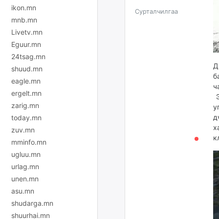
ikon.mn
Сурталчилгаа
mnb.mn
Livetv.mn
Eguur.mn
24tsag.mn
Д
shuud.mn
б
eagle.mn
ч
ergelt.mn
Э
zarig.mn
у
д
today.mn
х
zuv.mn
к
mminfo.mn
ugluu.mn
urlag.mn
unen.mn
asu.mn
shudarga.mn
shuurhai.mn