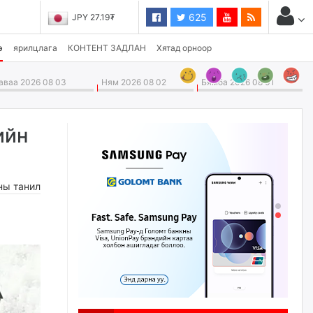
625
JPY 27.19₮
CHF 3,824.26₮
э
ярилцлага
КОНТЕНТ ЗАДЛАН
Хятад орноор
ваа 2026 08 03
Ням 2026 08 02
Бямба 2026 08 01
ийн
ны танил