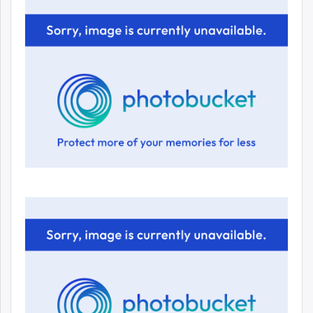
unuudur.mn
isee.mn
mglradio.com
fact.mn
itoim.mn
tumen.mn
shuum.mn
times.mn
tvmongolia.mn
mass.mn
unegui.mn
assa.mn
toim.mn
tac.mn
paparazzi.mn
unread.today