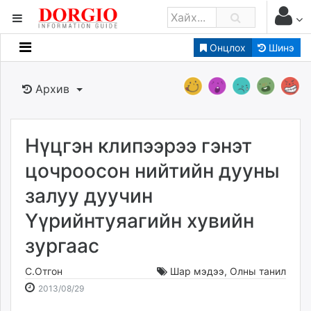
Онцлох
Шинэ
Мэдээллийн
Зар мэдээллийн
Архив
Банк санхүү
Бизнес ААН
Төрийн
Нүцгэн клипээрээ гэнэт
Нийслэлийн
цочроосон нийтийн дууны
залуу дуучин
dorgio.mn
Үүрийнтуяагийн хувийн
Gogo.mn
caak.mn
зургаас
news.mn
zindaa.mn
С.Отгон
Шар мэдээ
,
Олны танил
2013-
2026-
Baabar.mn
2013/08/29
08-
08-
tovch.mn