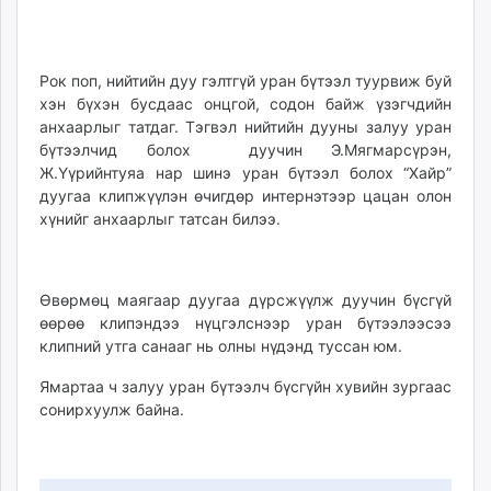
29
07
ikon.mn
16:31:43
00:49:25
mnb.mn
Livetv.mn
Рок поп, нийтийн дуу гэлтгүй уран бүтээл туурвиж буй
Eguur.mn
хэн бүхэн бусдаас онцгой, содон байж үзэгчдийн
24tsag.mn
анхаарлыг татдаг. Тэгвэл нийтийн дууны залуу уран
бүтээлчид болох дуучин Э.Мягмарсүрэн,
shuud.mn
Ж.Үүрийнтуяа нар шинэ уран бүтээл болох “Хайр”
eagle.mn
дуугаа клипжүүлэн өчигдөр интернэтээр цацан олон
ergelt.mn
хүнийг анхаарлыг татсан билээ.
zarig.mn
today.mn
zuv.mn
Өвөрмөц маягаар дуугаа дүрсжүүлж дуучин бүсгүй
mminfo.mn
өөрөө клипэндээ нүцгэлснээр уран бүтээлээсээ
ugluu.mn
клипний утга санааг нь олны нүдэнд туссан юм.
urlag.mn
Ямартаа ч залуу уран бүтээлч бүсгүйн хувийн зургаас
unen.mn
сонирхуулж байна.
asu.mn
shudarga.mn
shuurhai.mn