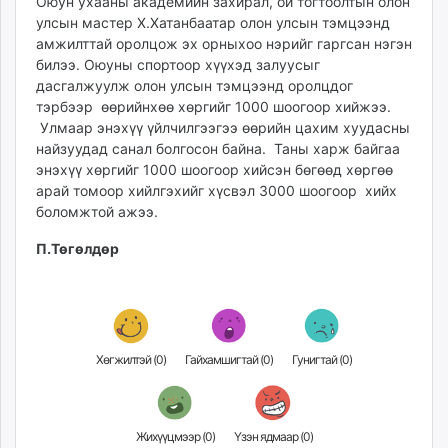
Оюун ухааны академийн захирал, ой тогтоолтын олон
ikon.mn
улсын мастер Х.Хатанбаатар олон улсын тэмцээнд
mnb.mn
амжилттай оролцож эх орныхоо нэрийг гаргсан нэгэн
билээ. Оюуны спортоор хүүхэд залуусыг
Livetv.mn
дасгалжуулж олон улсын тэмцээнд оролцдог
Eguur.mn
тэрбээр өөрийнхөө хөргийг 1000 шоогоор хийжээ.
24tsag.mn
Улмаар энэхүү үйлчилгээгээ өөрийн цахим хуудасны
shuud.mn
найзуудад санал болгосон байна. Таны харж байгаа
eagle.mn
энэхүү хөргийг 1000 шоогоор хийсэн бөгөөд хөргөө
ergelt.mn
арай томоор хийлгэхийг хүсвэл 3000 шоогоор хийх
боломжтой ажээ.
zarig.mn
today.mn
П.Төгөлдөр
zuv.mn
mminfo.mn
ugluu.mn
urlag.mn
Хөгжилтэй (
0
)
Гайхамшигтай (
0
)
Гунигтай (
0
)
unen.mn
asu.mn
shudarga.mn
Жихүүцмээр (
0
)
Үзэн ядмаар (
0
)
shuurhai.mn