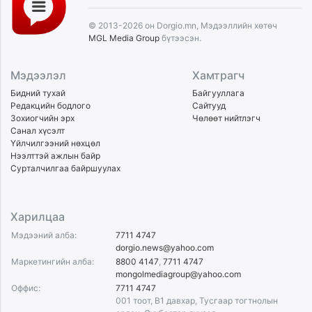
© 2013-2026 он Dorgio.mn, Мэдээллийн хөтөч
MGL Media Group
бүтээсэн.
Мэдээлэл
Хамтрагч
Бидний тухай
Байгууллага
Редакцийн бодлого
Сайтууд
Зохиогчийн эрх
Чөлөөт нийтлэгч
Санал хүсэлт
Үйлчилгээний нөхцөл
Нээлттэй ажлын байр
Сурталчилгаа байршуулах
Харилцаа
Мэдээний алба:
7711 4747
dorgio.news@yahoo.com
Маркетингийн алба:
8800 4147
,
7711 4747
mongolmediagroup@yahoo.com
Оффис:
7711 4747
001 тоот, B1 давхар, Тусгаар тогтнолын