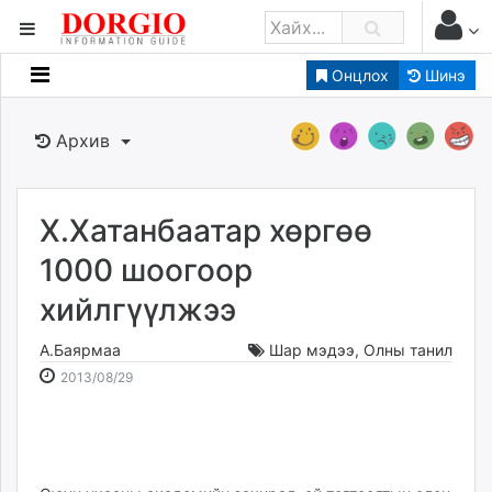
Онцлох
Шинэ
Мэдээллийн
Зар мэдээллийн
Архив
Банк санхүү
Бизнес ААН
Төрийн
Х.Хатанбаатар хөргөө
Нийслэлийн
1000 шоогоор
хийлгүүлжээ
dorgio.mn
Gogo.mn
А.Баярмаа
Шар мэдээ
,
Олны танил
caak.mn
2013-
2026-
2013/08/29
news.mn
08-
08-
29
08
zindaa.mn
18:30:53
00:00:33
Baabar.mn
tovch.mn