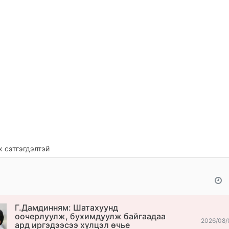
 сэтгэгдэлтэй
Г.Дамдинням: Шатахуунд
оочерлуулж, бухимдуулж байгаадаа
2026/08/
ард иргэдээсээ хүлцэл өчье