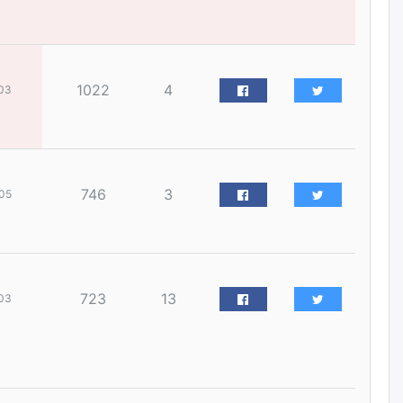
наймдугаар сарын 14-нөөс
ажиллуулж эхэлнэ
уржигдар
1022
4
03
Орон сууц, нийтийн аж ахуй,
авто зам, тохижилт
үйлчилгээний ажилтнуудын
ХАРИЛЦАА хандлагатай
холбоотой ГОМДОЛ их байгааг
дурдлаа
уржигдар
746
3
05
Бариста хийх нь залуусын
дунд яагаад трэнд болов
уржигдар
723
13
03
Өмгөөлөгч Б.Оюунбилэг:
"Урьхан" Б.Чинбат гэж хүн
бизнес хамтрагчаа гүтгэж
хууль хяналтын байгууллагаар
шалгуулж, торны цаана
суулгана гэх мэтээр дарамталдаг