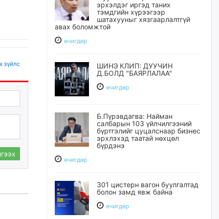
эрхэлдэг иргэд таних
тэмдгийн хүрээгээр
шатахууныг хязгаарлалтгүй
авах боломжтой
өчигдѳр
х зүйлс
ШИНЭ КЛИП: ДУУЧИН
Д.БОЛД "БАЯРЛАЛАА"
өчигдѳр
Б.Пүрэвдагва: Найман
салбарын 103 үйлчилгээний
бүртгэлийг цуцалснаар бизнес
эрхлэхэд таатай нөхцөл
бүрдэнэ
гээх
өчигдѳр
301 цистерн вагон буулгалтад
болон замд явж байна
өчигдѳр