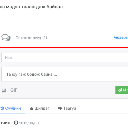
нэ мэдээ таалагдаж байвал
Сэтгэгдэлүүд (1)
Анхаара
·
GIF
Ил
Сүүлийн
Шилдэг
Таагүй
Зочин ·
2013/09/03