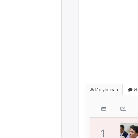
Их уншсан
Их
1