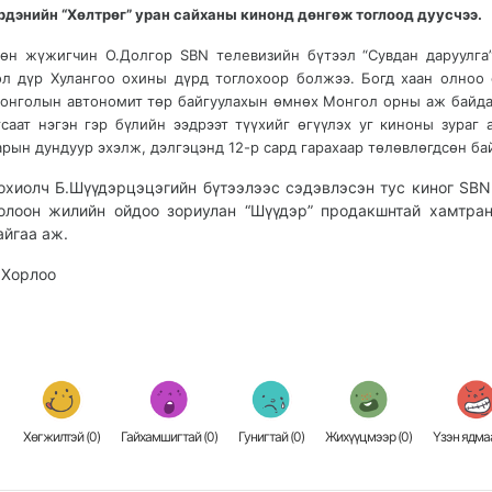
рдэнийн “Хөлтрөг” уран сайханы кинонд дөнгөж тоглоод дуусчээ.
өн жүжигчин О.Долгор SBN телевизийн бүтээл “Сувдан даруулга
ол дүр Хулангоо охины дүрд тоглохоор болжээ.
Богд хаан олноо 
онголын автономит төр байгуулахын өмнөх Монгол орны аж байдал
гсаат нэгэн гэр бүлийн ээдрээт түүхийг өгүүлэх уг киноны зураг 
арын дундуур эхэлж, дэлгэцэнд 12-р сард гарахаар төлөвлөгдсөн б
охиолч Б.Шүүдэрцэцэгийн бүтээлээс сэдэвлэсэн тус киног SBN
олоон жилийн ойдоо зориулан “Шүүдэр” продакшнтай хамтра
айгаа аж.
.Хорлоо
Хөгжилтэй (
0
)
Гайхамшигтай (
0
)
Гунигтай (
0
)
Жихүүцмээр (
0
)
Үзэн ядмаа