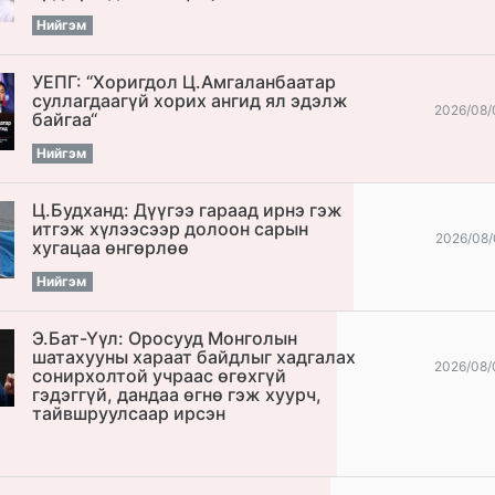
Нийгэм
УЕПГ: “Хоригдол Ц.Амгаланбаатар
cуллагдаагүй хорих ангид ял эдэлж
2026/08/
байгаа“
Нийгэм
Ц.Будханд: Дүүгээ гараад ирнэ гэж
итгэж хүлээсээр долоон сарын
2026/08/
хугацаа өнгөрлөө
Нийгэм
Э.Бат-Үүл: Оросууд Монголын
шатахууны хараат байдлыг хадгалах
2026/08/
сонирхолтой учраас өгөхгүй
гэдэггүй, дандаа өгнө гэж хуурч,
тайвшруулсаар ирсэн