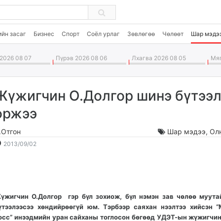
ийн засаг
Бизнес
Спорт
Соёл урлаг
Зөвлөгөө
Чөлөөт
Шар мэдэ
2026 08 07
Пүрэв 2026 08 06
Лхагва 2026 08 05
Мяг
Жүжигчин О.Долгор шинэ бүтээ
оржээ
.Отгон
Шар мэдээ
,
Ол
2013-
2026-
2013/09/02
09-
08-
02
08
16:21:26
21:58:49
үжигчин О.Долгор гэр бүл зохиож, бүл нэмэн зав чөлөө муута
үтээлээсээ хөндийрөөгүй юм. Тэрбээр саяхан нээлтээ хийсэн 
осс” инээдмийн уран сайханы тоглосон бөгөөд УДЭТ-ын жүжигчин