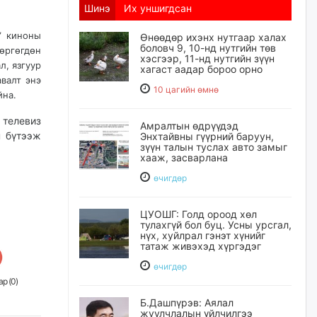
Шинэ
Их уншигдсан
” киноны
Өнөөдөр ихэнх нутгаар халах
боловч 9, 10-нд нутгийн төв
өргөгдөн
хэсгээр, 11-нд нутгийн зүүн
, язгуур
хагаст аадар бороо орно
авалт энэ
10 цагийн өмнө
айна.
 телевиз
Амралтын өдрүүдэд
н бүтээж
Энхтайвны гүүрний баруун,
зүүн талын туслах авто замыг
хааж, засварлана
өчигдѳр
ЦУОШГ: Голд ороод хөл
тулахгүй бол буц. Усны урсгал,
нүх, хуйлрал гэнэт хүнийг
татаж живэхэд хүргэдэг
өчигдѳр
р (
0
)
Б.Дашпүрэв: Аялал
жуулчлалын үйлчилгээ