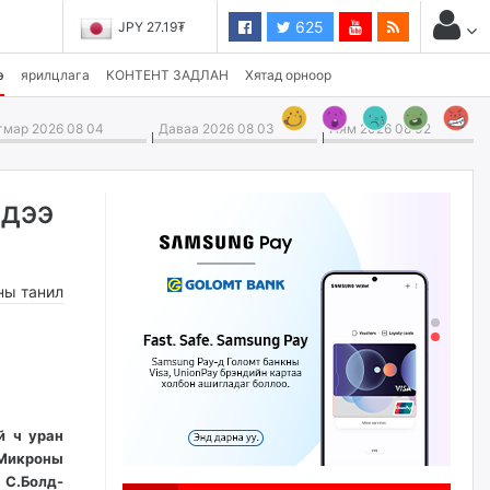
625
JPY 27.19₮
э
ярилцлага
КОНТЕНТ ЗАДЛАН
Хятад орноор
мар 2026 08 04
Даваа 2026 08 03
Ням 2026 08 02
лдээ
ны танил
й ч уран
“Микроны
 С.Болд-