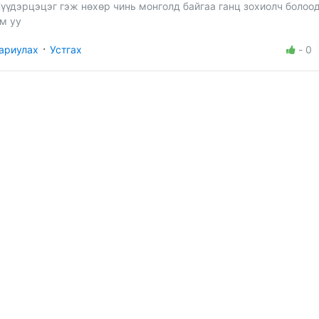
үүдэрцэцэг гэж нөхөр чинь монголд байгаа ганц зохиолч болоод
м уу
·
ариулах
Устгах
-
0