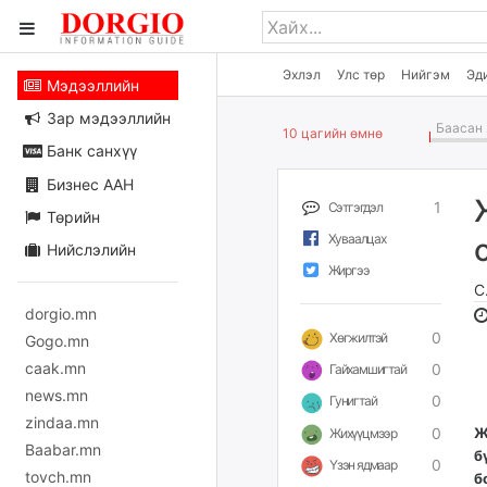
Эхлэл
Улс төр
Нийгэм
Эд
Мэдээллийн
Зар мэдээллийн
Баасан 
10 цагийн өмнө
Банк санхүү
Бизнес ААН
1
Сэтгэгдэл
Төрийн
Хуваалцах
Нийслэлийн
Жиргээ
С
dorgio.mn
0
Хөгжилтэй
Gogo.mn
caak.mn
0
Гайхамшигтай
news.mn
0
Гунигтай
zindaa.mn
0
Ж
Жихүүцмээр
Baabar.mn
б
0
Үзэн ядмаар
tovch.mn
б