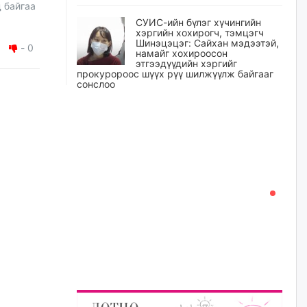
 байгаа
СУИС-ийн бүлэг хүчингийн
хэргийн хохирогч, тэмцэгч
Шинэцэцэг: Сайхан мэдээтэй,
-
0
намайг хохироосон
этгээдүүдийн хэргийг
прокуророос шүүх рүү шилжүүлж байгааг
сонслоо
өчигдѳр
Өчигдрийн байдлаар ₮10000
доош дүнгээр шатахууны
худалдан авалт хийсэн 1500
баримт бүртгэгджээ
өчигдѳр
Шатахуун олголтыг 50,000
төгрөгөөр хязгаарласныг
нэмэгдүүлж 100,000 төгрөгт
хүргэхээр судалж байгаа
өчигдѳр