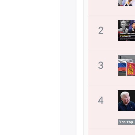
2
3
4
Улс төр