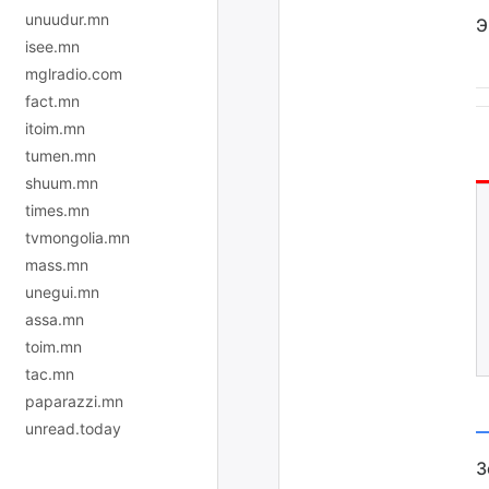
unuudur.mn
Э
isee.mn
mglradio.com
fact.mn
itoim.mn
tumen.mn
shuum.mn
times.mn
tvmongolia.mn
mass.mn
unegui.mn
assa.mn
toim.mn
tac.mn
paparazzi.mn
unread.today