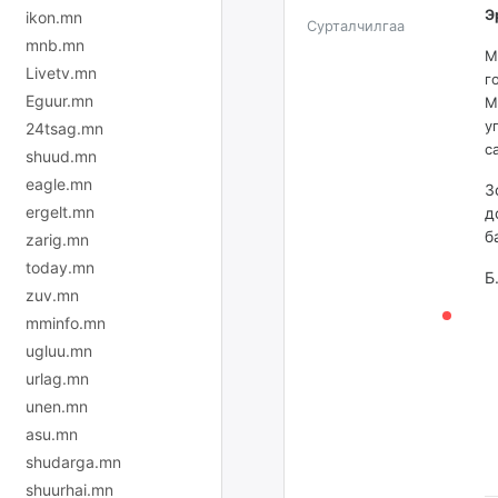
Э
ikon.mn
Сурталчилгаа
mnb.mn
М
Livetv.mn
г
Eguur.mn
М
у
24tsag.mn
с
shuud.mn
eagle.mn
З
ergelt.mn
д
б
zarig.mn
today.mn
Б
zuv.mn
mminfo.mn
ugluu.mn
urlag.mn
unen.mn
asu.mn
shudarga.mn
shuurhai.mn