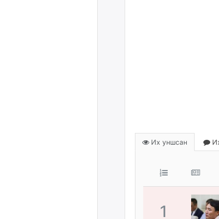
Их уншсан
Их
1