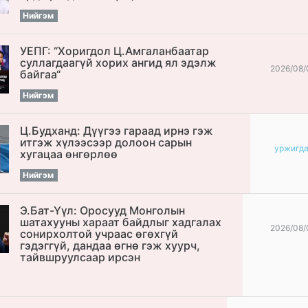
Нийгэм
УЕПГ: “Хоригдол Ц.Амгаланбаатар
cуллагдаагүй хорих ангид ял эдэлж
2026/08/
байгаа“
Нийгэм
Ц.Будханд: Дүүгээ гараад ирнэ гэж
итгэж хүлээсээр долоон сарын
уржигд
хугацаа өнгөрлөө
Нийгэм
Э.Бат-Үүл: Оросууд Монголын
шатахууны хараат байдлыг хадгалах
2026/08/
сонирхолтой учраас өгөхгүй
гэдэггүй, дандаа өгнө гэж хуурч,
тайвшруулсаар ирсэн