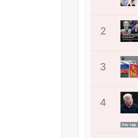
2
3
4
Улс төр