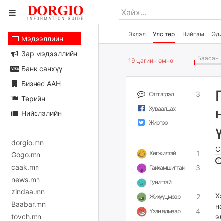
Эхлэл
Улс төр
Нийгэм
Эд
Мэдээллийн
Зар мэдээллийн
Баасан 
19 цагийн өмнө
Банк санхүү
Бизнес ААН
3
Сэтгэгдэл
Төрийн
Хуваалцах
Нийслэлийн
Жиргээ
dorgio.mn
С
1
Хөгжилтэй
Gogo.mn
caak.mn
3
Гайхамшигтай
news.mn
Гунигтай
zindaa.mn
Х
2
Жихүүцмээр
Baabar.mn
н
4
Үзэн ядмаар
tovch.mn
э