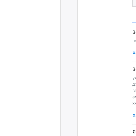
u
Х
у
д
г
а
х
Х