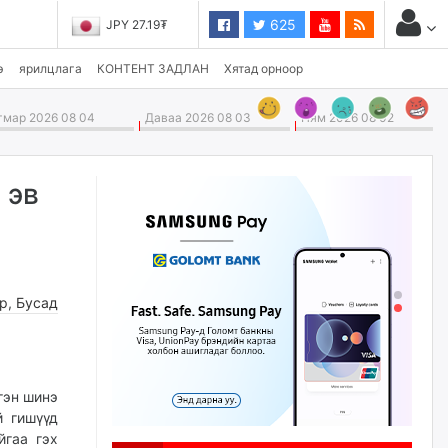
625
JPY 27.19₮
э
ярилцлага
КОНТЕНТ ЗАДЛАН
Хятад орноор
мар 2026 08 04
Даваа 2026 08 03
Ням 2026 08 02
 эв
өр
,
Бусад
гэн шинэ
й гишүүд
йгаа гэх