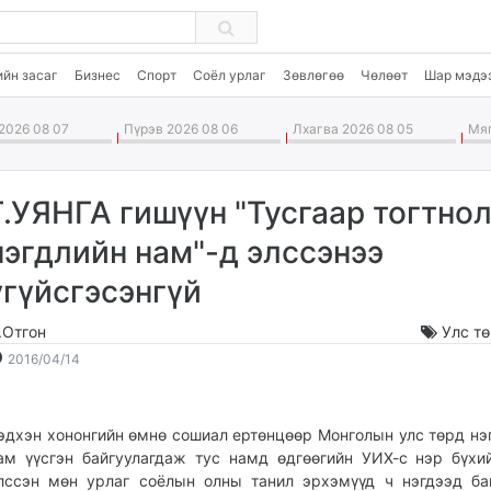
ийн засаг
Бизнес
Спорт
Соёл урлаг
Зөвлөгөө
Чөлөөт
Шар мэдэ
2026 08 07
Пүрэв 2026 08 06
Лхагва 2026 08 05
Мяг
Г.УЯНГА гишүүн "Тусгаар тогтнол
нэгдлийн нам"-д элссэнээ
үгүйсгэсэнгүй
.Отгон
Улс т
2016-
2026-
2016/04/14
04-
08-
14
08
10:22:11
11:04:09
эдхэн хононгийн өмнө сошиал ертөнцөөр Монголын улс төрд нэ
ам үүсгэн байгуулагдаж тус намд өдгөөгийн УИХ-с нэр бүхи
лссэн мөн урлаг соёлын олны танил эрхэмүүд ч нэгдээд ба