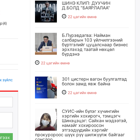
ШИНЭ КЛИП: ДУУЧИН
Д.БОЛД "БАЯРЛАЛАА"
22 цагийн өмнө
р (
4
)
Б.Пүрэвдагва: Найман
салбарын 103 үйлчилгээний
бүртгэлийг цуцалснаар бизнес
эрхлэхэд таатай нөхцөл
бүрдэнэ
22 цагийн өмнө
301 цистерн вагон буулгалтад
х зүйлс
болон замд явж байна
22 цагийн өмнө
СУИС-ийн бүлэг хүчингийн
хэргийн хохирогч, тэмцэгч
Шинэцэцэг: Сайхан мэдээтэй,
намайг хохироосон
этгээдүүдийн хэргийг
прокуророос шүүх рүү шилжүүлж байгааг
гээх
сонслоо