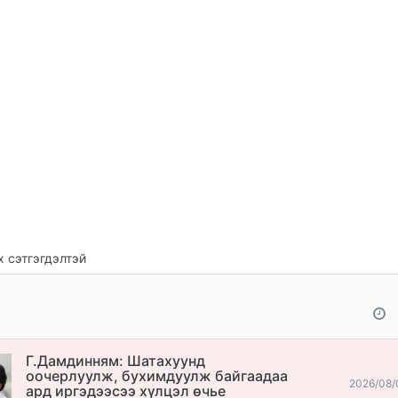
 сэтгэгдэлтэй
Г.Дамдинням: Шатахуунд
оочерлуулж, бухимдуулж байгаадаа
2026/08/
ард иргэдээсээ хүлцэл өчье