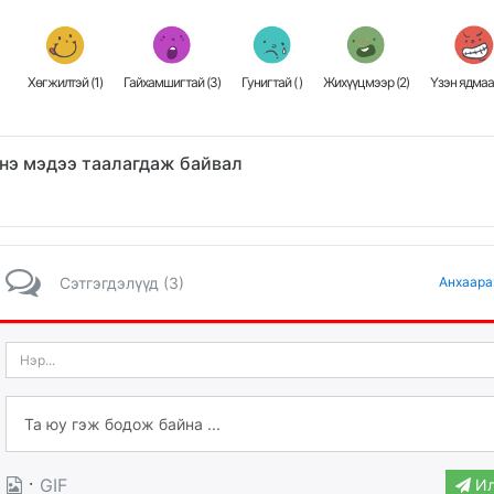
Хөгжилтэй (
1
)
Гайхамшигтай (
3
)
Гунигтай (
)
Жихүүцмээр (
2
)
Үзэн ядмаа
нэ мэдээ таалагдаж байвал
Сэтгэгдэлүүд (3)
Анхаара
·
GIF
Ил