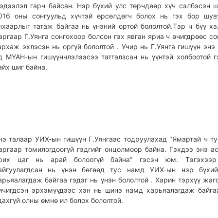
эдээлэл гарч байсан. Нэр бүхий улс төрчдөөр хүч сэлбэсэн 
016 оны сонгуульд хүчтэй өрсөлдөгч болох нь гэх бор шу
нхаарлыг татаж байгаа нь үнэний ортой бололтой.Тэр ч бүү х
аргаар Г.Уянга сонгохоор болсон гэх явган яриа ч өчигдрөөс с
архаж эхлэсэн нь оргүй бололтой . Учир нь Г.Уянга гишүүн энэ
д МҮАН-ын гишүүнчлэлээсээ татгалзсан нь үүнтэй холбоотой 
айх шиг байна.
нэ талаар УИХ-ын гишүүн Г.Уянгаас тодруулахад "Ямартай ч т
аргаар томилогдоогүй гэдгийг онцолмоор байна. Гэхдээ энэ а
рих цаг нь арай болоогүй байна” гэсэн юм. Тэгэхээ
айгуулагдсан нь үнэн бөгөөд тус намд УИХ-ын нэр бүхий
арьяалагдаж байгаа гэдэг нь үнэн бололтой . Харин тэрхүү жаг
ичигдсэн эрхэмүүдээс хэн нь шинэ намд харьяалагдаж байга
дахгүй олны өмнө ил болох бололтой.