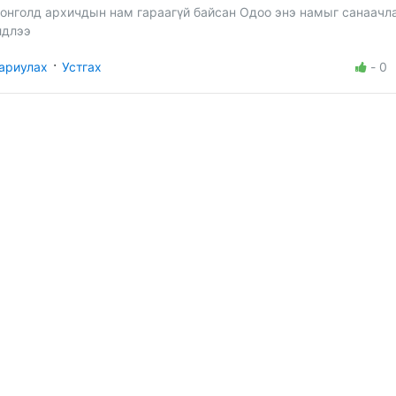
онголд архичдын нам гараагүй байсан Одоо энэ намыг санаачл
лдлээ
·
ариулах
Устгах
-
0