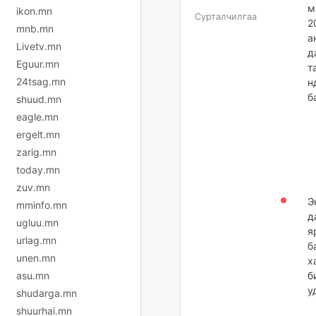
м
ikon.mn
Сурталчилгаа
2
mnb.mn
а
Livetv.mn
д
Eguur.mn
т
24tsag.mn
н
б
shuud.mn
eagle.mn
ergelt.mn
zarig.mn
today.mn
zuv.mn
Э
mminfo.mn
д
ugluu.mn
я
urlag.mn
б
unen.mn
х
asu.mn
б
у
shudarga.mn
shuurhai.mn