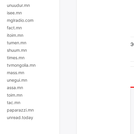
unuudur.mn
isee.mn
mglradio.com
fact.mn
itoim.mn
tumen.mn
Э
shuum.mn
times.mn
tvmongolia.mn
mass.mn
unegui.mn
assa.mn
toim.mn
tac.mn
paparazzi.mn
unread.today