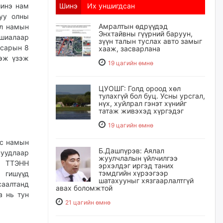
шинэ нам
Шинэ
Их уншигдсан
вуу олны
Амралтын өдрүүдэд
эл намын
Энхтайвны гүүрний баруун,
ошиалаар
зүүн талын туслах авто замыг
 сарын 8
хааж, засварлана
гэж үзэж
19 цагийн өмнө
ЦУОШГ: Голд ороод хөл
тулахгүй бол буц. Усны урсгал,
нүх, хуйлрал гэнэт хүнийг
татаж живэхэд хүргэдэг
19 цагийн өмнө
ус намын
Б.Дашпүрэв: Аялал
суудлаар
жуулчлалын үйлчилгээ
р ТТЭНН
эрхэлдэг иргэд таних
тэмдгийн хүрээгээр
 гишүүд
шатахууныг хязгаарлалтгүй
саалтанд
авах боломжтой
а нь тун
21 цагийн өмнө