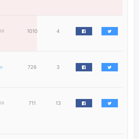
үйлчилгээний ажилтнуудын
ХАРИЛЦАА хандлагатай
холбоотой ГОМДОЛ их байгааг
дурдлаа
өчигдѳр
1010
4
03
Бариста хийх нь залуусын
дунд яагаад трэнд болов
өчигдѳр
726
3
ар
Өмгөөлөгч Б.Оюунбилэг:
"Урьхан" Б.Чинбат гэж хүн
бизнес хамтрагчаа гүтгэж
хууль хяналтын байгууллагаар
шалгуулж, торны цаана
суулгана гэх мэтээр дарамталдаг
711
13
03
өчигдѳр
Д.Амарбаясгалан:
Шатахууныхаа 97 хувийг нэг
улсаас авдаг хараат байдлаа
зогсоож, Арабын орнуудаас