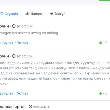
Сүүлийн
Шилдэг
Таагүй
Зочин ·
2016/04/14
rwagch bol hezeed urwag ch baidag
·
ариулах
Устгах
-
0
Зочин ·
2016/04/14
янга эрдэнэчимэг 2 ч хэрүүлийн алим л юмдоо. хүүхнүүд ер нь б
эмий улс юм энд тэнд хаана ч хамаагүй явж л байхын жендр эн
ээд л хашгираад байсан шал дэмий сонгож. ер нь тэр моносоо ч
мгүй аваад явж чадахгүй байж юун таван толгой яриад байгаан 
үүхэн
·
ариулах
Устгах
-
0
Ядарсан иргэн ·
2016/04/14