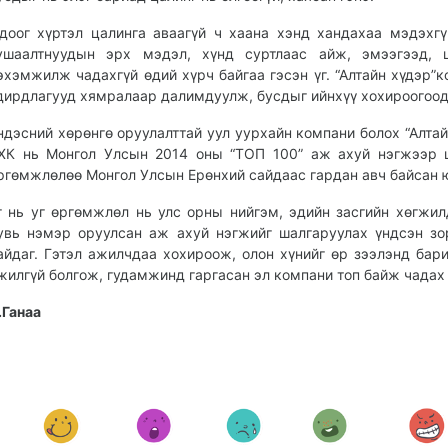
доог хүртэл цалинга аваагүй ч хаана хэнд хандахаа мэдэхгү
ушаалтнуудын эрх мэдэл, хүнд суртлаас айж, эмээгээд, ц
эхэмжилж чадахгүй өдий хүрч байгаа гэсэн үг. “Алтайн хүдэр”
дирдлагууд хямралаар далимдуулж, бусдыг ийнхүү хохироогоод
ндэсний хөрөнгө оруулалттай уул уурхайн компани болох “Алтай
ХК нь Монгол Улсын 2014 оны “ТОП 100” аж ахуй нэгжээр 
ргөмжлөлөө Монгол Улсын Ерөнхий сайдаас гардан авч байсан 
г нь уг өргөмжлөл нь улс орны нийгэм, эдийн засгийн хөгжил
увь нэмэр оруулсан аж ахуй нэгжийг шалгаруулах үндсэн зо
айдаг. Гэтэл ажилчдаа хохироож, олон хүнийг өр зээлэнд бари
жилгүй болгож, гудамжинд гаргасан эл компани топ байж чадах 
.Ганаа