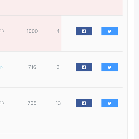
үйлчилгээний ажилтнуудын
ХАРИЛЦАА хандлагатай
холбоотой ГОМДОЛ их байгааг
дурдлаа
өчигдѳр
1000
4
03
Бариста хийх нь залуусын
дунд яагаад трэнд болов
өчигдѳр
716
3
ар
Өмгөөлөгч Б.Оюунбилэг:
"Урьхан" Б.Чинбат гэж хүн
бизнес хамтрагчаа гүтгэж
хууль хяналтын байгууллагаар
шалгуулж, торны цаана
суулгана гэх мэтээр дарамталдаг
705
13
03
өчигдѳр
Д.Амарбаясгалан:
Шатахууныхаа 97 хувийг нэг
улсаас авдаг хараат байдлаа
зогсоож, Арабын орнуудаас