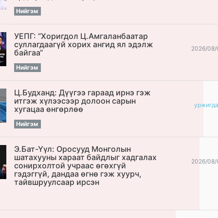
Нийгэм
УЕПГ: “Хоригдол Ц.Амгаланбаатар
cуллагдаагүй хорих ангид ял эдэлж
2026/08/
байгаа“
Нийгэм
Ц.Будханд: Дүүгээ гараад ирнэ гэж
итгэж хүлээсээр долоон сарын
уржигд
хугацаа өнгөрлөө
Нийгэм
Э.Бат-Үүл: Оросууд Монголын
шатахууны хараат байдлыг хадгалах
2026/08/
сонирхолтой учраас өгөхгүй
гэдэггүй, дандаа өгнө гэж хуурч,
тайвшруулсаар ирсэн