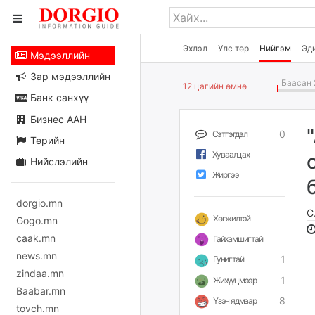
Эхлэл
Улс төр
Нийгэм
Эд
Мэдээллийн
Зар мэдээллийн
Баасан 
12 цагийн өмнө
Банк санхүү
Бизнес ААН
0
Сэтгэгдэл
Төрийн
Хуваалцах
Нийслэлийн
Жиргээ
dorgio.mn
С
Хөгжилтэй
Gogo.mn
caak.mn
Гайхамшигтай
news.mn
1
Гунигтай
zindaa.mn
1
Жихүүцмээр
Baabar.mn
8
Үзэн ядмаар
tovch.mn