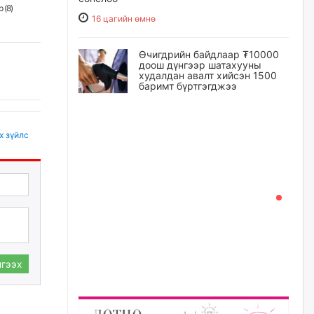
 (
8
)
16 цагийн өмнө
Өчигдрийн байдлаар ₮10000
доош дүнгээр шатахууны
худалдан авалт хийсэн 1500
баримт бүртгэгджээ
16 цагийн өмнө
х зүйлс
Шатахуун олголтыг 50,000
төгрөгөөр хязгаарласныг
нэмэгдүүлж 100,000 төгрөгт
хүргэхээр судалж байгаа
16 цагийн өмнө
Ц.Сандаг-Очир: COP17 ба
COP31 хурлын уялдаа нь
Риогийн гурван конвенцын
нэгдсэн хэрэгжилтийг ахиулах
гээх
чухал алхам болно
17 цагийн өмнө