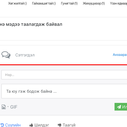
Хөгжилтэй (
)
Гайхамшигтай (
)
Гунигтай (
1
)
Жихүүцмээр (
1
)
Үзэн ядмаар
нэ мэдээ таалагдаж байвал
Сэтгэгдэл
Анхаара
·
GIF
Ил
Сүүлийн
Шилдэг
Таагүй