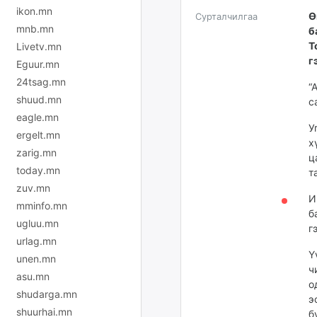
ikon.mn
Ө
Сурталчилгаа
mnb.mn
б
Т
Livetv.mn
г
Eguur.mn
24tsag.mn
“
shuud.mn
с
eagle.mn
У
ergelt.mn
х
zarig.mn
ц
today.mn
т
zuv.mn
И
mminfo.mn
б
ugluu.mn
г
urlag.mn
Ү
unen.mn
ч
asu.mn
о
shudarga.mn
э
shuurhai.mn
б