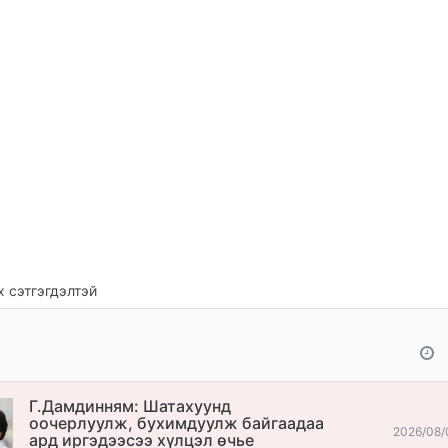
 сэтгэгдэлтэй
Г.Дамдинням: Шатахуунд
оочерлуулж, бухимдуулж байгаадаа
2026/08/
ард иргэдээсээ хүлцэл өчье