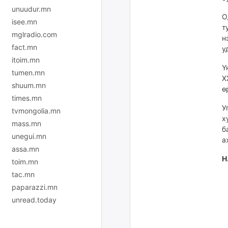
unuudur.mn
О
isee.mn
т
mglradio.com
н
fact.mn
у
itoim.mn
Ү
tumen.mn
Х
shuum.mn
ө
times.mn
У
tvmongolia.mn
х
mass.mn
б
unegui.mn
а
assa.mn
Н
toim.mn
tac.mn
paparazzi.mn
unread.today