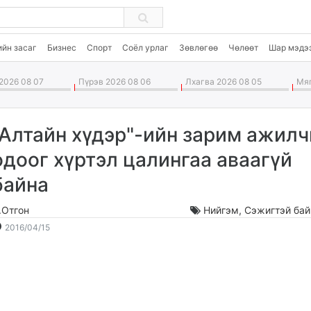
ийн засаг
Бизнес
Спорт
Соёл урлаг
Зөвлөгөө
Чөлөөт
Шар мэдэ
2026 08 07
Пүрэв 2026 08 06
Лхагва 2026 08 05
Мяг
"Алтайн хүдэр"-ийн зарим ажил
одоог хүртэл цалингаа аваагүй
байна
.Отгон
Нийгэм
,
Сэжигтэй бай
2016-
2026-
2016/04/15
04-
08-
15
08
11:27:23
04:24:20