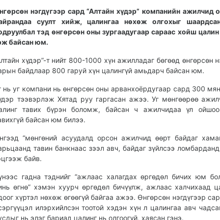
нгөрсөн нэгдүгээр сард “Алтайн хүдэр” компанийн ажилчид
айрандаа суулт хийж, цалингаа нөхөж олгохыг шаардсан
одруулбал тэд өнгөрсөн оны зургаадугаар сараас хойш цалин
эж байсан юм.
Алтайн хүдэр”-т нийт 800-1000 хүн ажилладаг бөгөөд өнгөрсөн н
арын байдлаар 800 гаруй хүн цалингүй амьдарч байсан юм.
г нь уг компани нь өнгөрсөн оны арванхоёрдугаар сард 300 мян
үдэр тээвэрлэж Хятад руу гаргасан ажээ. Уг мөнгөөрөө ажи
алинг тавих бүрэн боломж, байсан ч ажилчидаа үл ойшоо
авихгүй байсан юм билээ.
нгээд “мөнгөний асуудалд орсон ажилчид өөрт байдаг хама
арьцаанд тавин банкнаас зээл авч, байдаг зүйлсээ ломбарданд
эцгээж байв.
үнээс гадна тэднийг “ажлаас халагдах өргөдөл бичих юм бо
инь өгнө” хэмэн хуурч өргөдөл бичүүлж, ажлаас халчихаад ц
доог хүртэл нөхөж өгөөгүй байгаа ажээ. Өнгөрсөн нэгдүгээр сар
сэргүүцэл илэрхийлсэн тоотой хэдэн хүн л цалингаа авч чадса
усдыг нь элэг бариад цалинг нь олгоогүй, хаясан гэнэ.