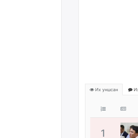
Их уншсан
Их
1