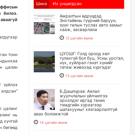
Шинэ
Их уншигдсан
 оффисын
 билээ.
Амралтын өдрүүдэд
 аваагүй
Энхтайвны гүүрний баруун,
зүүн талын туслах авто замыг
хааж, засварлана
эгдүгээр
12 цагийн өмнө
ЦУОШГ: Голд ороод хөл
ган тонн
тулахгүй бол буц. Усны урсгал,
лчдынхаа
нүх, хуйлрал гэнэт хүнийг
н цалин
татаж живэхэд хүргэдэг
13 цагийн өмнө
г зүйлээ
 алдсан”
Б.Дашпүрэв: Аялал
жуулчлалын үйлчилгээ
эрхэлдэг иргэд таних
тэмдгийн хүрээгээр
л цалинг
шатахууныг хязгаарлалтгүй
авах боломжтой
алинг нь
д хүчтэй
14 цагийн өмнө
н бөгөөд