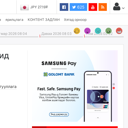
625
JPY 27.19₮
э
ярилцлага
КОНТЕНТ ЗАДЛАН
Хятад орноор
мар 2026 08 04
Даваа 2026 08 03
Ням 2026 08 02
чид
гууллага