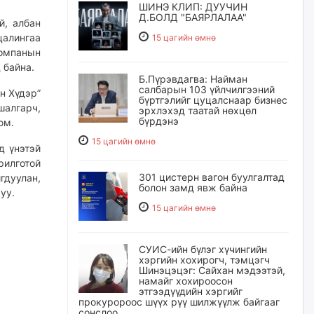
ШИНЭ КЛИП: ДУУЧИН
Д.БОЛД "БАЯРЛАЛАА"
й, албан
алингаа
15 цагийн өмнө
компанын
 байна.
Б.Пүрэвдагва: Найман
салбарын 103 үйлчилгээний
н Хүдэр”
бүртгэлийг цуцалснаар бизнес
шалгарч,
эрхлэхэд таатай нөхцөл
бүрдэнэ
юм.
15 цагийн өмнө
д үнэтэй
рилготой
301 цистерн вагон буулгалтад
гдуулан,
болон замд явж байна
уу.
15 цагийн өмнө
СУИС-ийн бүлэг хүчингийн
хэргийн хохирогч, тэмцэгч
Шинэцэцэг: Сайхан мэдээтэй,
намайг хохироосон
этгээдүүдийн хэргийг
прокуророос шүүх рүү шилжүүлж байгааг
сонслоо