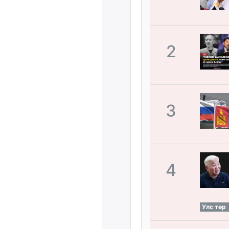
2
3
4
Улс төр