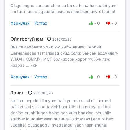
Olsgolongoo zarlaad uhne uu bn uu hend hamaatai yum!
Iim turiin udirdlaguudtai bsnaas ehneesee unvel taarna!
·
Хариулах
Устгах
-
0
-
0
Ойлгохгүй юм ·
2016/05/28
Энэ төмөрбаатар энд юу хийж явнаа. Төрийн
шагналаасаа татгалзаад сүйд болж байсан ардчилагч
УЛААН КОММУНИСТ болчихсон хэрэг үү. Хүн гэж
нээрээ ... ккк
·
Хариулах
Устгах
-
0
-
0
Зочин ·
2016/05/28
ha ha mongold l iim yum baih yumdaa. uul ni shorond
baih yostoi sullaad tavichihaar UIH-d orno ayagui bol
dahiad erunhiilugch bolno geh yum bnaldaa. shuuhiin
shiidveriig uguisgesen huzuugui atigaraas l ene buhen
uudeltei. duusdaggui hyzgaargui yachihsan shunal