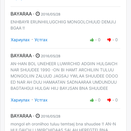
BAYARAA ·
2016/05/28
ENHBAYR ERUNHIILUGCHIIG MONGOLCHUUD DEMJIJ
BGAA !!
·
Хариулах
Устгах
-
0
-
0
BAYARAA ·
2016/05/28
AN-HAN BOL UNEHEER LUWIRCHID ADGIIN HULGAICH
NAR SHUUDEE 1990 -ON BI HAMT ARCHILIIN TULUU
MONGOLIIN ZALUUD JAGSAJ YWLAA SHUUDEE ODOO
ED NAR AH DUU HAMAATAN SADNAARAA UMDUNDUU
BAGTAHGUI HULGAI HIIJ BAYJSAN BNA SHUUDEE
·
Хариулах
Устгах
-
0
-
0
BAYARAA ·
2016/05/28
mongol eh oroniihoo tuluu temtsej bna shuudee !! AN-N
HULGAICH LUWIRCHIDAAS SALAH HEREGTEI BNA.