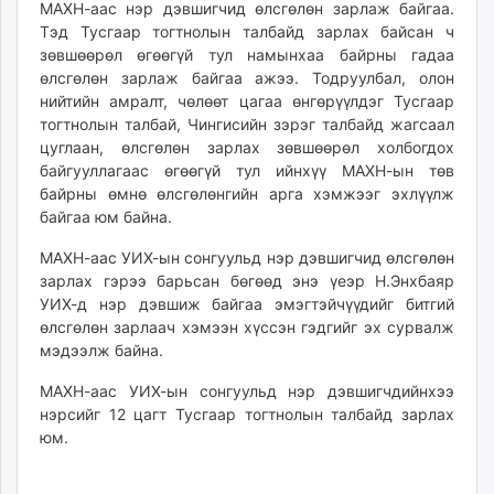
МАХН-аас нэр дэвшигчид өлсгөлөн зарлаж байгаа.
ikon.mn
Тэд Тусгаар тогтнолын талбайд зарлах байсан ч
mnb.mn
зөвшөөрөл өгөөгүй тул намынхаа байрны гадаа
Livetv.mn
өлсгөлөн зарлаж байгаа ажээ. Тодруулбал, олон
Eguur.mn
нийтийн амралт, чөлөөт цагаа өнгөрүүлдэг Тусгаар
тогтнолын талбай, Чингисийн зэрэг талбайд жагсаал
24tsag.mn
цуглаан, өлсгөлөн зарлах зөвшөөрөл холбогдох
shuud.mn
байгууллагаас өгөөгүй тул ийнхүү МАХН-ын төв
eagle.mn
байрны өмнө өлсгөлөнгийн арга хэмжээг эхлүүлж
ergelt.mn
байгаа юм байна.
zarig.mn
МАХН-аас УИХ-ын сонгуульд нэр дэвшигчид өлсгөлөн
today.mn
зарлах гэрээ барьсан бөгөөд энэ үеэр Н.Энхбаяр
zuv.mn
УИХ-д нэр дэвшиж байгаа эмэгтэйчүүдийг битгий
mminfo.mn
өлсгөлөн зарлаач хэмээн хүссэн гэдгийг эх сурвалж
ugluu.mn
мэдээлж байна.
urlag.mn
МАХН-аас УИХ-ын сонгуульд нэр дэвшигчдийнхээ
unen.mn
нэрсийг 12 цагт Тусгаар тогтнолын талбайд зарлах
asu.mn
юм.
shudarga.mn
shuurhai.mn