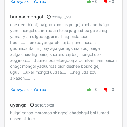
·
Хариулах
Устгах
-
0
-
0
buriyadmongol ·
2016/05/28
ene deer bichiij baigaa xumuus yu gej xuchaad baiga
yum ,mongol ulsiin ireduin toloo jutgeed baiga xuniig
yamar yum oilgodoggui malshig pistanuud
bee...........enxbayar garch irej baij ene musain
gadninxantai niilj baylaga gadagshaa zooj baiga
xulgaichuudiig bairaj shorond xiij baij mongol ulas
xogjinoo........tuunes bos elbegdorj ardchilsan nam baisan
chagt mongol yaduurxas bish deshee bosno gej
ugui.......uxer mongol uudaa..........neg uda zov
alxaach.........
·
Хариулах
Устгах
-
0
-
0
uyanga ·
2016/05/28
hulgailsanaa morooroo shingeej chadahgui bol turaad
uhsen ni deer