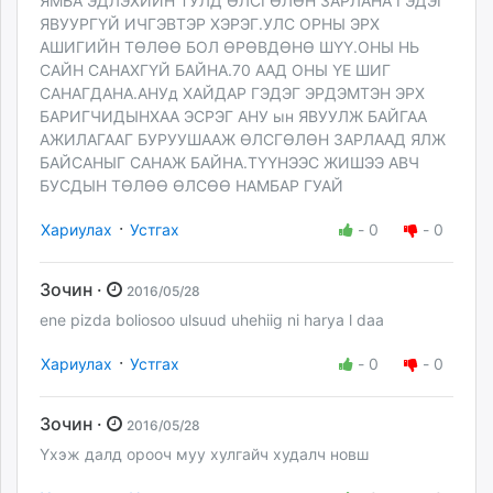
ЯМБА ЭДЛЭХИЙН ТУЛД ӨЛСГӨЛӨН ЗАРЛАНА ГЭДЭГ
ЯВУУРГҮЙ ИЧГЭВТЭР ХЭРЭГ.УЛС ОРНЫ ЭРХ
АШИГИЙН ТӨЛӨӨ БОЛ ӨРӨВДӨНӨ ШҮҮ.ОНЫ НЬ
САЙН САНАХГҮЙ БАЙНА.70 ААД ОНЫ ҮЕ ШИГ
САНАГДАНА.АНУд ХАЙДАР ГЭДЭГ ЭРДЭМТЭН ЭРХ
БАРИГЧИДЫНХАА ЭСРЭГ АНУ ын ЯВУУЛЖ БАЙГАА
АЖИЛАГААГ БУРУУШААЖ ӨЛСГӨЛӨН ЗАРЛААД ЯЛЖ
БАЙСАНЫГ САНАЖ БАЙНА.ТҮҮНЭЭС ЖИШЭЭ АВЧ
БУСДЫН ТӨЛӨӨ ӨЛСӨӨ НАМБАР ГУАЙ
·
Хариулах
Устгах
-
0
-
0
Зочин ·
2016/05/28
ene pizda boliosoo ulsuud uhehiig ni harya l daa
·
Хариулах
Устгах
-
0
-
0
Зочин ·
2016/05/28
Үхэж далд орооч муу хулгайч худалч новш