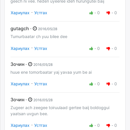
geech ni vee. heden uyeeree ideh hurungutei baij
·
Хариулах
Устгах
-
0
-
0
gutagch ·
2016/05/28
Tumurbaatar ch yuu bilee dee
·
Хариулах
Устгах
-
0
-
0
Зочин ·
2016/05/28
huue ene tomorbaatar yaj yavaa yum be ai
·
Хариулах
Устгах
-
0
-
0
Зочин ·
2016/05/28
Zugeer ach zeegee toiruulaad gertee baij boldoggui
yaatsan uvgun bee.
·
Хариулах
Устгах
-
0
-
0