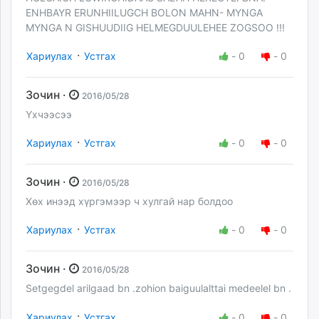
ENHBAYR ERUNHIILUGCH BOLON MAHN- MYNGA
MYNGA N GISHUUDIIG HELMEGDUULEHEE ZOGSOO !!!
·
Хариулах
Устгах
-
0
-
0
Зочин ·
2016/05/28
Үхчээсээ
·
Хариулах
Устгах
-
0
-
0
Зочин ·
2016/05/28
Хөх инээд хүргэмээр ч хулгай нар болдоо
·
Хариулах
Устгах
-
0
-
0
Зочин ·
2016/05/28
Setgegdel arilgaad bn .zohion baiguulalttai medeelel bn .
·
Хариулах
Устгах
-
0
-
0