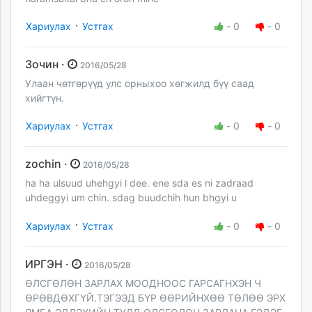
·
Хариулах
Устгах
-
0
-
0
Зочин ·
2016/05/28
Улаан чөтгөрүүд улс орныхоо хөгжилд бүү саад
хийгтүн.
·
Хариулах
Устгах
-
0
-
0
zochin ·
2016/05/28
ha ha ulsuud uhehgyi l dee. ene sda es ni zadraad
uhdeggyi um chin. sdag buudchih hun bhgyi u
·
Хариулах
Устгах
-
0
-
0
ИРГЭН ·
2016/05/28
ӨЛСГӨЛӨН ЗАРЛАХ МООДНООС ГАРСАГНХЭН Ч
ӨРӨВДӨХГҮЙ.ТЭГЭЭД БҮР ӨӨРИЙНХӨӨ ТӨЛӨӨ ЭРХ