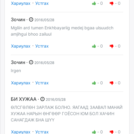
·
Хариулах
Устгах
-
0
-
0
Зочин ·
2016/05/28
Mgliin ard tumen Enkhbayariig medej bgaa ulsuudch
amjihgui bhoo zailuul
·
Хариулах
Устгах
-
0
-
0
Зочин ·
2016/05/28
Irgen
·
Хариулах
Устгах
-
0
-
0
БИ ХУЖАА ·
2016/05/28
ӨЛСГӨЛӨН ЗАРЛАЖ БОЛНО. ЯАГААД ЗААВАЛ МАНАЙ
ХУЖАА НАРЫН ӨНГӨӨР ГОЁСОН ЮМ БОЛ ХАЧИН
САНАГДАЖ БНА ШҮҮ
·
Хариулах
Устгах
-
0
-
0