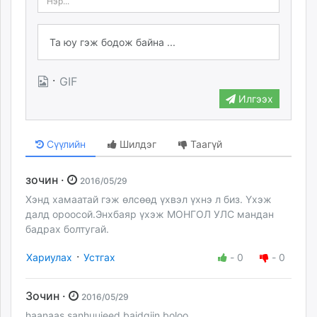
·
GIF
Илгээх
Сүүлийн
Шилдэг
Таагүй
зочин ·
2016/05/29
Хэнд хамаатай гэж өлсөөд үхвэл үхнэ л биз. Үхэж
далд ороосой.Энхбаяр үхэж МОНГОЛ УЛС мандан
бадрах болтугай.
·
Хариулах
Устгах
-
0
-
0
Зочин ·
2016/05/29
haanaas sanhuujeed baidgiin boloo