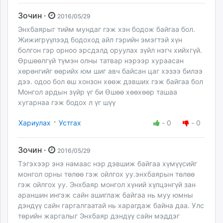
Зочин ·
2016/05/29
Энхбаярыг тийм мундаг гэж хэн бодож байгаа бол.
Жижигрүүлээд бодоход айл гэрийн эмэгтэй хүн
болгон гэр орноо эрсдэлд оруулах зүйл нэгч хийхгүй.
Өршөөлгүй түмэн олны татвар нэрээр хураасан
хөрөнгийг өөрийх юм шиг авч байсан цаг хэзээ билээ
дээ. одоо бол өш хонзон хөөж дэвших гэж байгаа бол
Монгол ардын зүйр үг би Өшөө хөөхөөр ташаа
хугарнаа гэж бодох л үг шүү
·
Хариулах
Устгах
-
0
-
0
Зочин ·
2016/05/29
Тэгэхээр энэ намаас нэр дэвшиж байгаа хүмүүсийг
монгол орны төлөө гэж ойлгох уу.энхбаярын төлөө
гэж ойлгох уу. Энхбаяр монгол хүний хүлцэнгүй зан
араншин ингэж сайн ашиглаж байгаа нь муу юмны
дэндүү сайн гаргалгаатай нь харагдаж байна даа. Улс
төрийн жаргалыг Энхбаяр дэндүү сайн мэддэг