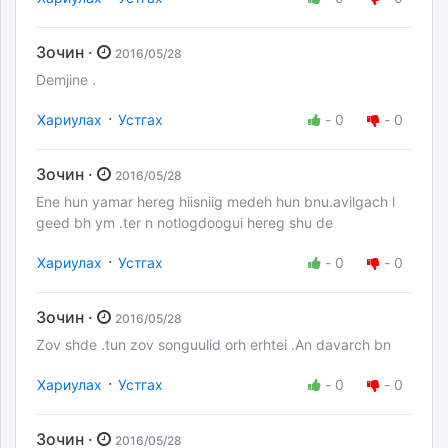
Зочин ·
2016/05/28
Demjine .
·
Хариулах
Устгах
-
0
-
0
Зочин ·
2016/05/28
Ene hun yamar hereg hiisniig medeh hun bnu.avilgach l
geed bh ym .ter n notlogdoogui hereg shu de
·
Хариулах
Устгах
-
0
-
0
Зочин ·
2016/05/28
Zov shde .tun zov songuulid orh erhtei .An davarch bn
·
Хариулах
Устгах
-
0
-
0
Зочин ·
2016/05/28