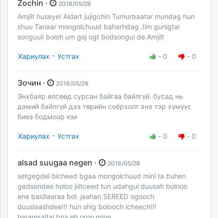
Zochin ·
2016/05/29
Amjilt huseye! Aldart jujigchin Tumurbaatar mundag hun
shuu Tanaar mongolchuud baharhdag .Iim gunigtai
songuuli boloh um gej ogt bodsongui de.Amjilt
·
Хариулах
Устгах
-
0
-
0
Зочин ·
2016/05/29
Энхбаяр өлсөөд сурсан байгаа байлгүй. бусад нь
дэмий байлгүй дээ төрийн соёрхолт энэ тэр хүмүүс
биеэ бодмоор юм
·
Хариулах
Устгах
-
0
-
0
alsad suugaa negen ·
2016/05/28
setgegdel bicheed bgaa mongolchuud mini ta buhen
gedsendee holoo jiiltceed tun udahgui duusah bolnoo
ene baidlaaraa bol. jaahan SEREED ogooch
duuslaashdee!!! hun shig bolooch icheech!!!
haramsaltai bna eh oron mine