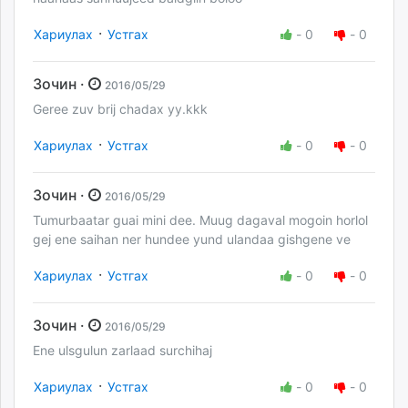
·
Хариулах
Устгах
-
0
-
0
Зочин ·
2016/05/29
Geree zuv brij chadax yy.kkk
·
Хариулах
Устгах
-
0
-
0
Зочин ·
2016/05/29
Tumurbaatar guai mini dee. Muug dagaval mogoin horlol
gej ene saihan ner hundee yund ulandaa gishgene ve
·
Хариулах
Устгах
-
0
-
0
Зочин ·
2016/05/29
Ene ulsgulun zarlaad surchihaj
·
Хариулах
Устгах
-
0
-
0