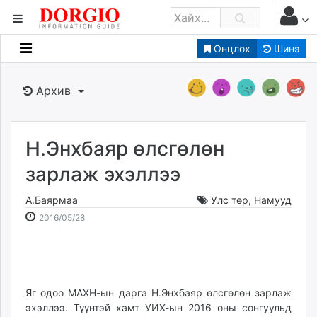
Онцлох
Шинэ
Мэдээллийн
Зар мэдээллийн
Архив
Банк санхүү
Бизнес ААН
Төрийн
Н.Энхбаяр өлсгөлөн
Нийслэлийн
зарлаж эхэллээ
А.Баярмаа
Улс төр
,
Намууд
dorgio.mn
2016-
2026-
2016/05/28
Gogo.mn
05-
08-
caak.mn
28
07
news.mn
11:51:46
16:27:36
zindaa.mn
Baabar.mn
Яг одоо МАХН-ын дарга Н.Энхбаяр өлсгөлөн зарлаж
эхэллээ. Түүнтэй хамт УИХ-ын 2016 оны сонгуульд
tovch.mn