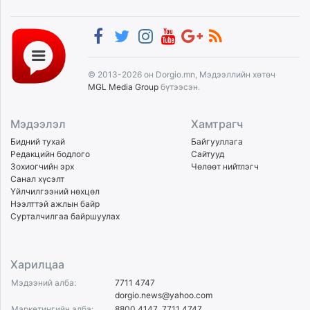
© 2013-2026 он Dorgio.mn, Мэдээллийн хөтөч
MGL Media Group
бүтээсэн.
Мэдээлэл
Хамтрагч
Бидний тухай
Байгууллага
Редакцийн бодлого
Сайтууд
Зохиогчийн эрх
Чөлөөт нийтлэгч
Санал хүсэлт
Үйлчилгээний нөхцөл
Нээлттэй ажлын байр
Сурталчилгаа байршуулах
Харилцаа
Мэдээний алба:
7711 4747
dorgio.news@yahoo.com
Маркетингийн алба:
8800 4147
,
7711 4747