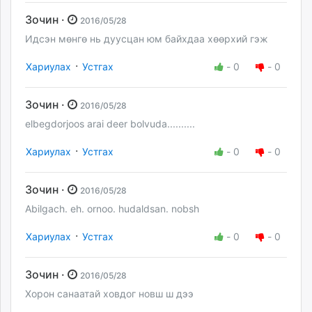
Зочин ·
2016/05/28
Идсэн мөнгө нь дуусцан юм байхдаа хөөрхий гэж
·
Хариулах
Устгах
-
0
-
0
Зочин ·
2016/05/28
elbegdorjoos arai deer bolvuda..........
·
Хариулах
Устгах
-
0
-
0
Зочин ·
2016/05/28
Abilgach. eh. ornoo. hudaldsan. nobsh
·
Хариулах
Устгах
-
0
-
0
Зочин ·
2016/05/28
Хорон санаатай ховдог новш ш дээ