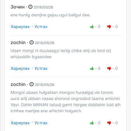
Зочин ·
2016/05/28
ene huniig demjine gejuu.ugui bailgui dee.
·
Хариулах
Устгах
-
0
-
0
zochin ·
2016/05/28
Idsen mongi ni duusaagyi teriig chibe ahij uls tord orj
arivjuuldiin bgaazdee
·
Хариулах
Устгах
-
0
-
0
zochin ·
2016/05/28
Mongol ulsaas hulgailsan mongoo huraalgaj uls toroos
uurd arilj uldsen nasaa shorond ongroobol taarna arhichin
Vayr. Dahin MANAN tatuulj gemt hergee daldlahin tuld aih
ichihee martjee ene arhichin hulgaich.
·
Хариулах
Устгах
-
0
-
0