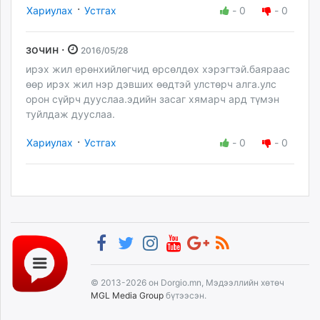
·
Хариулах
Устгах
-
0
-
0
зочин ·
2016/05/28
ирэх жил ерөнхийлөгчид өрсөлдөх хэрэгтэй.баяраас
өөр ирэх жил нэр дэвших өөдтэй улстөрч алга.улс
орон сүйрч дууслаа.эдийн засаг хямарч ард түмэн
туйлдаж дууслаа.
·
Хариулах
Устгах
-
0
-
0
© 2013-2026 он Dorgio.mn, Мэдээллийн хөтөч
MGL Media Group
бүтээсэн.