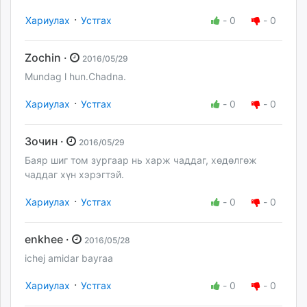
·
Хариулах
Устгах
-
0
-
0
Zochin ·
2016/05/29
Mundag l hun.Chadna.
·
Хариулах
Устгах
-
0
-
0
Зочин ·
2016/05/29
Баяр шиг том зургаар нь харж чаддаг, хөдөлгөж
чаддаг хүн хэрэгтэй.
·
Хариулах
Устгах
-
0
-
0
enkhee ·
2016/05/28
ichej amidar bayraa
·
Хариулах
Устгах
-
0
-
0