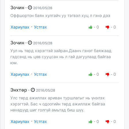
Зочин ·
2016/05/28
Оффшортон баян хулгайч уу тэгвэл хуц л гэнэ дээ
·
Хариулах
Устгах
-
0
-
0
Зочин ·
2016/05/28
Уул нь төрд хэрэгтэй зайран.Даанч гэнэт баяжаад
гэдсэнд нь цөв сууцсан нь л гай дагуулаад байгаа
юм.
·
Хариулах
Устгах
-
0
-
0
Энхтөр ·
2016/05/28
Улс төрд ажиллах ариван туршлагыг нь үнэлэх
хэрэгтэй. Бас ч одоогийн төрд ажиллаж байгаа
нөхөдүүд шиг голгүй амьтад биш шүү.
·
Хариулах
Устгах
-
0
-
0