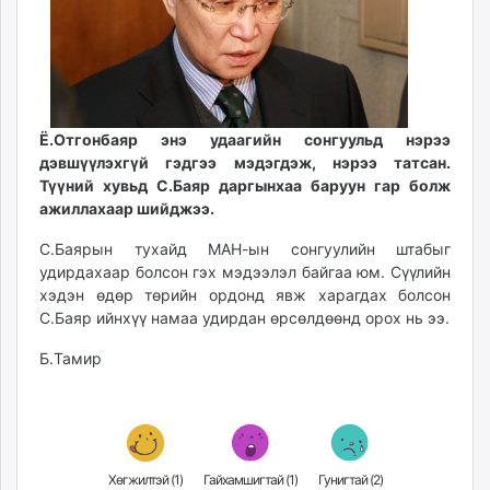
ikon.mn
mnb.mn
Livetv.mn
Eguur.mn
24tsag.mn
Ё.Отгонбаяр энэ удаагийн сонгуульд нэрээ
shuud.mn
дэвшүүлэхгүй гэдгээ мэдэгдэж, нэрээ татсан.
eagle.mn
Түүний хувьд С.Баяр даргынхаа баруун гар болж
ажиллахаар шийджээ.
ergelt.mn
zarig.mn
С.Баярын тухайд МАН-ын сонгуулийн штабыг
today.mn
удирдахаар болсон гэх мэдээлэл байгаа юм. Сүүлийн
zuv.mn
хэдэн өдөр төрийн ордонд явж харагдах болсон
С.Баяр ийнхүү намаа удирдан өрсөлдөөнд орох нь ээ.
mminfo.mn
ugluu.mn
Б.Тамир
urlag.mn
unen.mn
asu.mn
shudarga.mn
Хөгжилтэй (
1
)
Гайхамшигтай (
1
)
Гунигтай (
2
)
shuurhai.mn