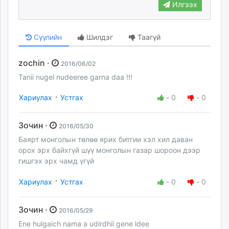
Илгээх
Сүүлийн
Шилдэг
Таагүй
zochin ·
2016/06/02
Tanii nugel nudeeree garna daa !!!
·
Хариулах
Устгах
-
0
-
0
Зочин ·
2016/05/30
Баярт монголын төлөө ярих битгии хэл хил даван
орох эрх байхгүй шүү монголын газар шороон дээр
гишгэх эрх чамд үгүй
·
Хариулах
Устгах
-
0
-
0
Зочин ·
2016/05/29
Ene hulgaich nama a udirdhii gene ldee