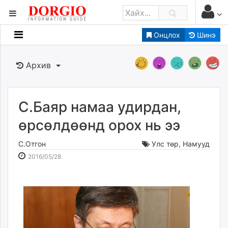
Онцлох
Шинэ
Мэдээллийн
Зар мэдээллийн
Архив
Банк санхүү
Бизнес ААН
Төрийн
С.Баяр намаа удирдан,
Нийслэлийн
өрсөлдөөнд орох нь ээ
С.Отгон
Улс төр
,
Намууд
dorgio.mn
2016-
2026-
2016/05/28
Gogo.mn
05-
08-
caak.mn
28
11
news.mn
12:32:24
03:51:44
zindaa.mn
Baabar.mn
tovch.mn