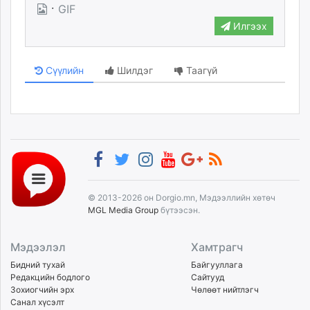
·
GIF
unuudur.mn
Илгээх
isee.mn
mglradio.com
fact.mn
Сүүлийн
Шилдэг
Таагүй
itoim.mn
tumen.mn
shuum.mn
times.mn
tvmongolia.mn
mass.mn
unegui.mn
© 2013-2026 он Dorgio.mn, Мэдээллийн хөтөч
assa.mn
MGL Media Group
бүтээсэн.
toim.mn
tac.mn
Мэдээлэл
Хамтрагч
paparazzi.mn
Бидний тухай
Байгууллага
unread.today
Редакцийн бодлого
Сайтууд
Зохиогчийн эрх
Чөлөөт нийтлэгч
Санал хүсэлт