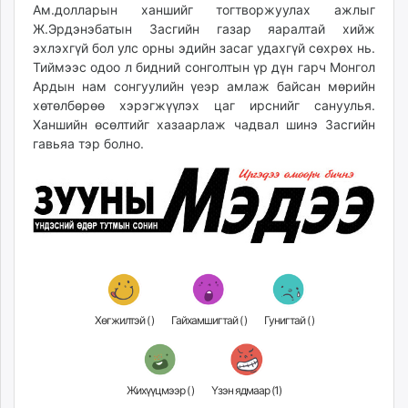
Ам.долларын ханшийг тогтворжуулах ажлыг
Ж.Эрдэнэбатын Засгийн газар яаралтай хийж
эхлэхгүй бол улс орны эдийн засаг удахгүй сөхрөх нь.
Тиймээс одоо л бидний сонголтын үр дүн гарч Монгол
Ардын нам сонгуулийн үеэр амлаж байсан мөрийн
хөтөлбөрөө хэрэгжүүлэх цаг ирснийг сануулья.
Ханшийн өсөлтийг хазаарлаж чадвал шинэ Засгийн
гавьяа тэр болно.
Хөгжилтэй (
)
Гайхамшигтай (
)
Гунигтай (
)
Жихүүцмээр (
)
Үзэн ядмаар (
1
)