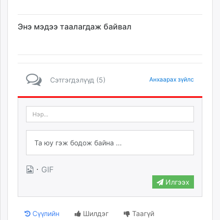
Энэ мэдээ таалагдаж байвал
Сэтгэгдэлүүд (5)
Анхаарах зүйлс
·
GIF
Илгээх
Сүүлийн
Шилдэг
Таагүй