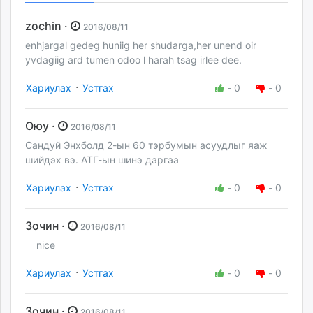
zochin ·
2016/08/11
enhjargal gedeg huniig her shudarga,her unend oir
yvdagiig ard tumen odoo l harah tsag irlee dee.
·
Хариулах
Устгах
-
0
-
0
Оюу ·
2016/08/11
Сандуй Энхболд 2-ын 60 тэрбумын асуудлыг яаж
шийдэх вэ. АТГ-ын шинэ даргаа
·
Хариулах
Устгах
-
0
-
0
Зочин ·
2016/08/11
nice
·
Хариулах
Устгах
-
0
-
0
Зочин ·
2016/08/11