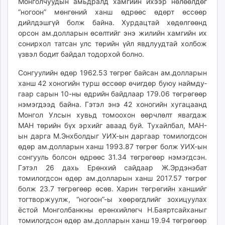
Монголчуудын амьд­ралд хамгийн ихээр нөлөөлдөг
ikon.mn
“ногоон” мөнгөний ханш өдрөөс өдөрт өссөөр
mnb.mn
дийлдэш­гүй болж байна. Хурдац­тай хөдөлгөөнд
Livetv.mn
орсон ам.долларын өсөлтийг энэ жилийн хамгийн их
сонирхол татсан улс төрийн үйл явдлуудтай холбож
Eguur.mn
үзвэл бодит байдал тодорхой болно.
24tsag.mn
shuud.mn
Сонгуулийн өдөр 1962.53 төгрөг байсан ам.долларын
eagle.mn
ханш 42 хо­ногийн турш өс­сөөр өчигдөр буюу найм­ду­
гаар сарын 10-ны өд­рийн байдлаар 179.06 төгрөгөөр
ergelt.mn
нэмэгдээд байна. Гэтэл энэ 42 хоно­гийн хугацаанд
zarig.mn
Монгол Улсын хувьд томоохон өөрчлөлт явагдаж
today.mn
МАН төрийн бүх эрхийг аваад буй. Тухайлбал, МАН-
zuv.mn
ын дарга М.Энхболдыг УИХ-ын даргаар томилогдсон
mminfo.mn
өдөр ам.долларын ханш 1993.87 төгрөг болж УИХ-ын
сонгууль болсон өдрөөс 31.34 төгрөгөөр нэмэгдсэн.
ugluu.mn
Гэтэл 26 дахь Ерөнхий сайдаар Ж.Эрдэнэбат
urlag.mn
томилогдсон өдөр ам.долларын ханш 2017.57 төгрөг
unen.mn
болж 23.7 төгрөгөөр өсөв. Харин төгрөгийн ханшийг
asu.mn
тогтворжуулж, “ногоон”-ы хөөрөгдлийг зохицуулах
shudarga.mn
ёстой Монголбанкны ерөн­хий­лөгч Н.Баяртсайханыг
томилогдсон өдөр ам.долларын ханш 19.94 төгрөгөөр
shuurhai.mn