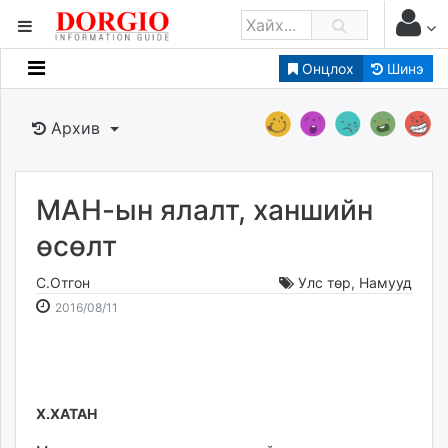
Онцлох
Шинэ
Мэдээллийн
Зар мэдээллийн
Архив
Банк санхүү
Бизнес ААН
Төрийн
МАН-ын ялалт, ханшийн
Нийслэлийн
өсөлт
С.Отгон
Улс төр
,
Намууд
dorgio.mn
2016-
2026-
2016/08/11
Gogo.mn
08-
08-
caak.mn
11
07
news.mn
10:39:54
11:47:57
zindaa.mn
Baabar.mn
Х.ХАТАН
tovch.mn