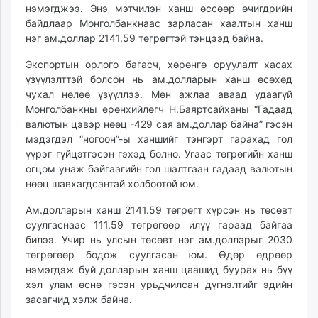
нэмэгд­жээ. Энэ мэтчи­лэн ханш өссөөр өчигдрийн
unuudur.mn
байдлаар Монголбанкнаас зарласан хаалтын ханш
isee.mn
нэг ам.доллар 2141.59 төгрөгтэй тэнцээд байна.
mglradio.com
Экспортын орлого багасч, хөрөнгө оруулалт хасах
fact.mn
үзүүлэлттэй болсон нь ам.долларын ханш өсөхөд
itoim.mn
чухал нөлөө үзүүллээ. Мөн ажлаа аваад удаагүй
tumen.mn
Монголбанкны ерөнхийлөгч Н.Баяртсайханы “Гадаад
shuum.mn
валютын цэвэр нөөц -429 сая ам.доллар байна” гэсэн
times.mn
мэдэгдэл “ногоон”-ы ханшийг тэнгэрт гарахад гол
үүрэг гүйцэтгэсэн гэхэд болно. Угаас төгрөгийн ханш
tvmongolia.mn
огцом унаж байгаагийн гол шалтгаан гадаад валютын
mass.mn
нөөц шавхагдсантай холбоотой юм.
unegui.mn
assa.mn
Ам.долларын ханш 2141.59 төгрөгт хүрсэн нь төсөвт
суулгаснаас 111.59 төгрөгөөр илүү гараад байгаа
toim.mn
билээ. Учир нь улсын төсөвт нэг ам.долларыг 2030
tac.mn
төгрөгөөр бодож суулгасан юм. Өдөр өдрөөр
paparazzi.mn
нэмэгдэж буй долларын ханш цаашид буурах нь бүү
unread.today
хэл улам өснө гэсэн урьдчилсан дүгнэлтийг эдийн
засагчид хэлж байна.