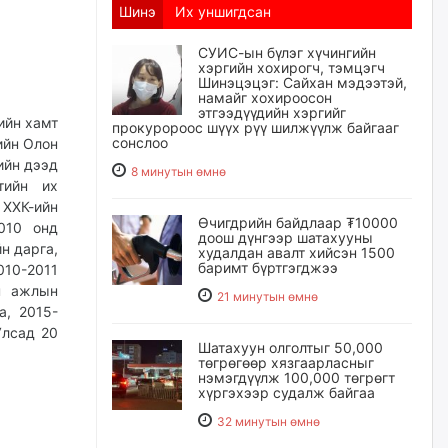
Шинэ
Их уншигдсан
СУИС-ын бүлэг хүчингийн
хэргийн хохирогч, тэмцэгч
Шинэцэцэг: Сайхан мэдээтэй,
намайг хохироосон
этгээдүүдийн хэргийг
ийн хамт
прокуророос шүүх рүү шилжүүлж байгааг
сонслоо
ийн Олон
ийн дээд
8 минутын өмнө
тийн их
 ХХК-ийн
Өчигдрийн байдлаар ₮10000
010 онд
доош дүнгээр шатахууны
н дарга,
худалдан авалт хийсэн 1500
баримт бүртгэгджээ
010-2011
н ажлын
21 минутын өмнө
а, 2015-
Улсад 20
Шатахуун олголтыг 50,000
төгрөгөөр хязгаарласныг
нэмэгдүүлж 100,000 төгрөгт
хүргэхээр судалж байгаа
32 минутын өмнө