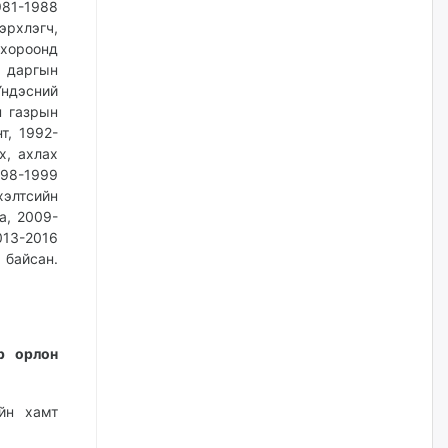
981-1988
өчигдѳр
эрхлэгч,
 хороонд
А.Ариунзаяа: Хүний нэр төрийг
ч даргын
нас барсных нь дараа ч
Үндэсний
хуулиар хамгаалах ёстой
н газрын
өчигдѳр
т, 1992-
х, ахлах
998-1999
Оюу толгойгоос “Рио Тинто”
ашиг хүртэж эхэлсэн ч Монгол
хэлтсийн
Улс өр төлсөөр байна
а, 2009-
өчигдѳр
013-2016
 байсан.
ХЗДХ-ын сайд С.Амарсайхан:
Авлигаар авсан хөрөнгийг
хурааж, нийгмийн сайн
сайхны хөгжилд зориулах
бөгөөд үүнийг хэд хэдэн эрх
р орлон
бүхий байгууллагаас санал авна
өчигдѳр
йн хамт
Шатахууныг олдож байгаа