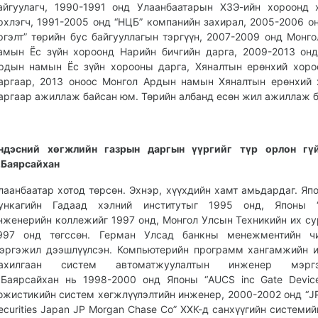
айгуулагч, 1990-1991 онд Улаанбаатарын ХЗЭ-ийн хороонд 
рхлэгч, 1991-2005 онд “НЦБ” компанийн захирал, 2005-2006 о
ргэлт” төрийн бус байгууллагын тэргүүн, 2007-2009 онд Монг
амын Ёс зүйн хороонд Нарийн бичгийн дарга, 2009-2013 он
рдын намын Ёс зүйн хорооны дарга, Хяналтын ерөнхий хор
аргаар, 2013 оноос Монгол Ардын намын Хяналтын ерөнхий
аргаар ажиллаж байсан юм. Төрийн албанд есөн жил ажиллаж б
ндэсний хөгжлийн газрын даргын үүргийг түр орлон гүй
.Баярсайхан
лаанбаатар хотод төрсөн. Эхнэр, хүүхдийн хамт амьдардаг. Яп
ункагийн Гадаад хэлний институтыг 1995 онд, Японы “
нженерийн коллежийг 1997 онд, Монгол Улсын Техникийн их су
997 онд төгссөн. Герман Улсад банкны менежментийн чи
эргэжил дээшлүүлсэн. Компьютерийн программ хангамжийн 
ахилгаан систем автоматжуулалтын инженер мэргэ
.Баярсайхан нь 1998-2000 онд Японы “AUCS inc Gate Devic
ожистикийн систем хөгжлүүлэлтийн инженер, 2000-2002 онд “J
ecurities Japan JP Morgan Chase Co” ХХК-д санхүүгийн системий