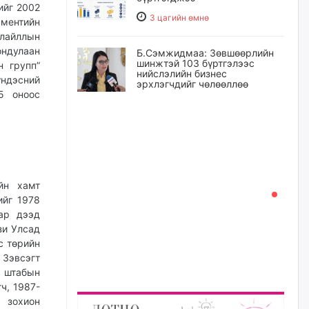
ийг 2002
3 цагийн өмнө
жментийн
лайллын
ондулаан
Б.Сэмжидмаа: Зөвшөөрлийн
шинжтэй 103 бүртгэлээс
н групп”
нийслэлийн бизнес
үндэсний
эрхлэгчдийг чөлөөллөө
5 оноос
3 цагийн өмнө
.
Эрэн хайж байна
3 цагийн өмнө
йн хамт
ийг 1978
С.Амарсайхан: Орон сууцны
тар дээд
залилангаас сэргийлэхийн
зи Улсад
тулд барилгатай холбоотой бүх
мэдээллийг харуулах шинэ
с төрийн
цахим систем танилцуулна
 Зэвсэгт
, штабын
20 цагийн өмнө
ч, 1987-
 зохион
“Хотын дарга сонсож байна”