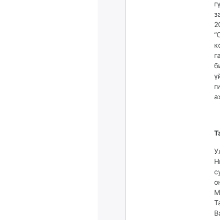
г
з
2
“
к
г
б
ү
г
а
Т
У
Н
с
о
М
Т
В