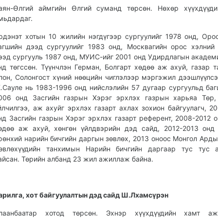
аян-Өлгий аймгийн Өлгий суманд төрсөн. Нөхөр хүүхдүүди
мьдардаг.
рдэнэт хотын 10 жилийн нэгдүгээр сургуулийг 1978 онд, Оро
агшийн дээд сургуулийг 1983 онд, Москвагийн орос хэлний
ээд сургууль 1987 онд, МУИС-ийг 2001 онд Удирдлагын академ
нд төгссөн. Түүнчлэн Герман, Болгарт хөдөө аж ахуй, газар т
пон, Солонгост хүний нөөцийн чиглэлээр мэргэжил дээшлүүлсэ
.Сауле нь 1983-1996 онд нийслэлийн 57 дугаар сургуульд баг
006 онд Засгийн газрын Хэрэг эрхлэх газрын харьяа Төр,
йлчилгээ, аж ахуйг эрхлэх газарт ахлах зохион байгуулагч, 2
нд Засгийн газрын Хэрэг эрхлэх газарт референт, 2008-2012 о
өдөө аж ахуй, хөнгөн үйлдвэрийн дэд сайд, 2012-2013 он
рөнхий нарийн бичгийн даргын зөвлөх, 2013 оноос Монгол Ард
өвлөхүүдийн танхимын Нарийн бичгийн даргаар тус тус 
айсан. Төрийн албанд 23 жил ажиллаж байна.
арилга, хот байгуулалтын дэд сайд Ш.Лхамсүрэн
лаанбаатар хотод төрсөн. Эхнэр хүүхдүүдийн хамт ажи