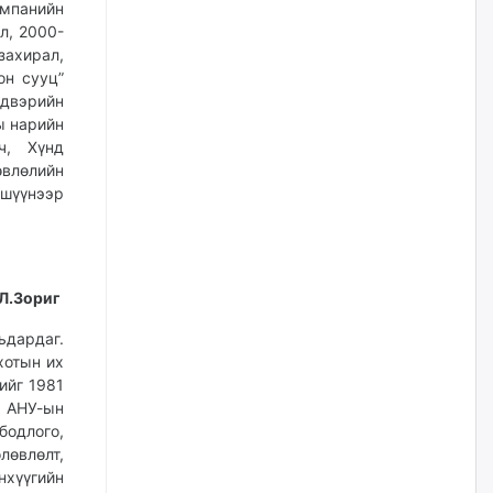
мпанийн
I ангийн цахим бүртгэл энэ
л, 2000-
сарын 17-ноос эхэлнэ
захирал,
өчигдѳр
он сууц”
лдвэрийн
ы нарийн
Үндсэн хууль зөрчсөн
ч, Хүнд
Х.Булгантуяа, үндэсний эв
өвлөлийн
нэгдэлд харшилсан
М.Нарантуяа-Нара нарт хэзээ
шүүнээр
хариуцлага тооцох вэ?
өчигдѳр
Нефть импортлогч компаниуд
 Л.Зориг
татварын өртэй байсан ч
дансыг нь битүүмжлэхгүй
ьдардаг.
өчигдѳр
хотын их
ийг 1981
 АНУ-ын
I хорооллын арын замыг
наймдугаар сарын 6-ны 23:00
бодлого,
цагаас түр хааж, борооны ус
лөвлөлт,
зайлуулах шугамын хөндлөн
нхүүгийн
сэтэлгээ хийнэ