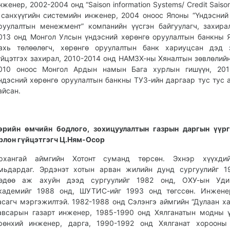
нженер, 2002-2004 онд “Saison information Systems/ Credit Saiso
 санхүүгийн системийн инженер, 2004 оноос Японы “Үндэсний
руулалтын менежмент” компанийн үүсгэн байгуулагч, захира
013 онд Монгол Улсын үндэсний хөрөнгө оруулалтын банкны 
ахь төлөөлөгч, хөрөнгө оруулалтын банк хариуцсан дэд з
үйцэтгэх захирал, 2010-2014 онд НАМЗХ-ны Хяналтын зөвлөлийн
010 оноос Монгол Ардын намын Бага хурлын гишүүн, 201
ндэсний хөрөнгө оруулалтын банкны ТУЗ-ийн даргаар тус тус
айсан.
өрийн өмчийн бодлого, зохицуулалтын газрын даргын үүрг
рлон гүйцэтгэгч Ц.Ням-Осор
рхангай аймгийн Хотонт суманд төрсөн. Эхнэр хүүхди
мьдардаг. Эрдэнэт хотын арван жилийн дунд сургуулийг 1
өдөө аж ахуйн дээд сургуулийг 1982 онд, ОХУ-ын Уди
кадемийг 1988 онд, ШУТИС-ийг 1993 онд төгссөн. Инжене
асагч мэргэжилтэй. 1982-1988 онд Сэлэнгэ аймгийн “Дулаан ха
авсарын газарт инженер, 1985-1990 онд Хялганатын модны 
рөнхий инженер, дарга, 1990-1992 онд Хялганат хорооны