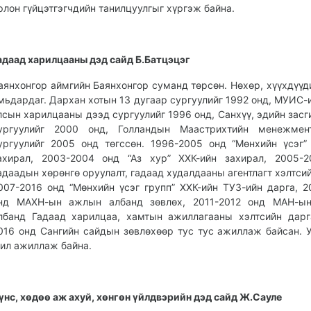
рлон гүйцэтгэгчдийн танилцуулгыг хүргэж байна.
адаад харилцааны дэд сайд Б.Батцэцэг
аянхонгор аймгийн Баянхонгор суманд төрсөн. Нөхөр, хүүхдүүд
мьдардаг. Дархан хотын 13 дугаар сургуулийг 1992 онд, МУИС-
лсын харилцааны дээд сургуулийг 1996 онд, Санхүү, эдийн засг
ургуулийг 2000 онд, Голландын Маастрихтийн менежмен
ургуулийг 2005 онд төгссөн. 1996-2005 онд “Мөнхийн үсэг”
ахирал, 2003-2004 онд “Аз хур” ХХК-ийн захирал, 2005-2
адаадын хөрөнгө оруулалт, гадаад худалдааны агентлагт хэлтсий
007-2016 онд “Мөнхийн үсэг групп” ХХК-ийн ТУЗ-ийн дарга, 2
нд МАХН-ын ажлын албанд зөвлөх, 2011-2012 онд МАН-ы
лбанд Гадаад харилцаа, хамтын ажиллагааны хэлтсийн дарг
016 онд Сангийн сайдын зөвлөхөөр тус тус ажиллаж байсан. 
ил ажиллаж байна.
үнс, хөдөө аж ахуй, хөнгөн үйлдвэрийн дэд сайд Ж.Сауле