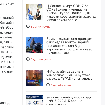
йн хамт
Ц.Сандаг-Очир: COP17 ба
COP31 хурлын уялдаа нь
Риогийн гурван конвенцын
нэгдсэн хэрэгжилтийг ахиулах
с хэлний
чухал алхам болно
 багшийн
1 цагийн өмнө
ийг 2005
ариалан,
н байна.
Замын хөдөлгөөнд оролцож
ш, 2002-
байх үедээ ноцтой зөрчил
гаргасан жолооч Б-д
 засгийн
хариуцлага тооцож, ажлаас
006-2008
нь чөлөөлжээ
нд Хүнс,
2 цагийн өмнө
д МАН-ын
ын намын
Нийслэлийн цэцэрлэгт
ажиллаж
хамрагдах I шатны бүртгэл
эхлэхэд ГУРАВ хоног үлдлээ
2 цагийн өмнө
Энэ оны эхний долоон сард
нийт 5,202,315 зөрчил
лладаг.
бүртгэгджээ