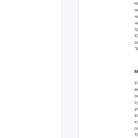
Н
о
ч
ч
т
Х
о
“
М
У
а
о
с
у
а
х
о
1