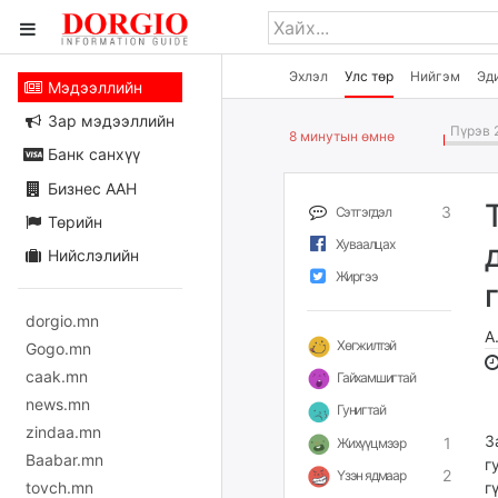
Эхлэл
Улс төр
Нийгэм
Эд
Мэдээллийн
Зар мэдээллийн
Пүрэв 2
8 минутын өмнө
Банк санхүү
Бизнес ААН
3
Сэтгэгдэл
Төрийн
Хуваалцах
Нийслэлийн
Жиргээ
dorgio.mn
А
Хөгжилтэй
Gogo.mn
caak.mn
Гайхамшигтай
news.mn
Гунигтай
zindaa.mn
З
1
Жихүүцмээр
Baabar.mn
г
2
Үзэн ядмаар
tovch.mn
г