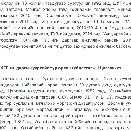
ийслэлийн 10 жилийн тавдугаар сургуулийг 1992 онд, ШУТИС-
нд төгссөн. Монгол Японы төвд бизнесийн төлөвлөлт, мене
иглэлээр 2010 онд, Солонгосын “Самсунг” академид ман
иглэлээр 2011 онд мэргэжил дээшлүүлсэн. Ш.Лхамсүрэн “М
рейд” компанийн ерөнхий захирал, 2010-2014 онд “Нүүдэлчи
ХК-ийн ерөнхий захирал, ТУЗ-ийн дарга, 2014 онд “Уул уурхайн 
лборлогч” ХХК-ийн ТУЗ-ийн даргаар ажиллаж байсан. 201
Мондулаан трейд” ХХК-ийн гүйцэтгэх захирлаар ажиллаж байсан
ХЕГ-ын даргын үүргийг түр орлон гүйцэтгэгч Н.Цагаанхүү
лаанбаатар хотын Сүхбаатар дүүрэгт төрсөн. Эхнэр хүүги
мьдардаг. Нийслэлийн арван жилийн 20 дугаар дунд сургуул
нд, Цэргийн нэгдсэн дээд сургуулийг 1982 онд, Улаанбаа
ургуулийг 2012 онд төгссөн. ОХУ, БНХАУ, ХБНГУ, БНСУ, Индоне
лс төр судлалын чиглэлээр мэргэжил дээшлүүлсэн. Цэргийн ул
жилтан, эрх зүйч мэргэжилтэй. Н.Цагаанхүү нь 1982-1986 онд
үчний 132 дугаар ангид улс төрийн орлогч, ангийн зааварлагч
фицер, 1987 онд Улаанбаатар хотын ХЗЭ-ийн хороонд зааварлаг
990 онд Октябрийн районы ХЗЭ-ийн хороонд зааварлагч,