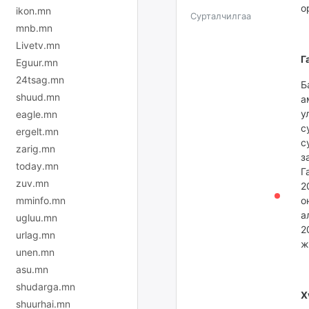
о
ikon.mn
Сурталчилгаа
mnb.mn
Livetv.mn
Г
Eguur.mn
24tsag.mn
Б
shuud.mn
а
у
eagle.mn
с
ergelt.mn
с
zarig.mn
з
today.mn
Г
zuv.mn
2
mminfo.mn
о
а
ugluu.mn
2
urlag.mn
ж
unen.mn
asu.mn
shudarga.mn
Х
shuurhai.mn