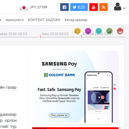
625
JPY 27.19₮
э
ярилцлага
КОНТЕНТ ЗАДЛАН
Хятад орноор
ваа 2026 08 03
Ням 2026 08 02
Бямба 2026 08 01
йн газар
лдаанаар
үр орлон
гийг түр