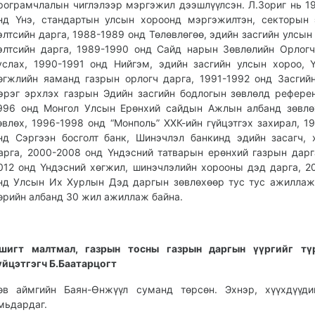
рограмчлалын чиглэлээр мэргэжил дээшлүүлсэн. Л.Зориг нь 1
нд Үнэ, стандартын улсын хороонд мэргэжилтэн, секторын 
элтсийн дарга, 1988-1989 онд Төлөвлөгөө, эдийн засгийн улсын
элтсийн дарга, 1989-1990 онд Сайд нарын Зөвлөлийн Орлог
услах, 1990-1991 онд Нийгэм, эдийн засгийн улсын хороо, 
өгжлийн яаманд газрын орлогч дарга, 1991-1992 онд Засгий
эрэг эрхлэх газрын Эдийн засгийн бодлогын зөвлөлд референ
996 онд Монгол Улсын Ерөнхий сайдын Ажлын албанд зөвлө
өвлөх, 1996-1998 онд “Монполь” ХХК-ийн гүйцэтгэх захирал, 1
нд Сэргээн босголт банк, Шинэчлэл банкинд эдийн засагч, 
арга, 2000-2008 онд Үндэсний татварын ерөнхий газрын дарг
012 онд Үндэсний хөгжил, шинэчлэлийн хорооны дэд дарга, 2
нд Улсын Их Хурлын Дэд даргын зөвлөхөөр тус тус ажиллаж
өрийн албанд 30 жил ажиллаж байна.
шигт малтмал, газрын тосны газрын даргын үүргийг тү
үйцэтгэгч Б.Баатарцогт
өв аймгийн Баян-Өнжүүл суманд төрсөн. Эхнэр, хүүхдүүди
мьдардаг.