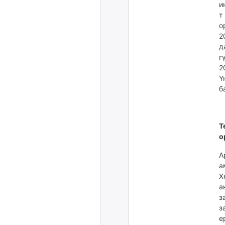
и
т
о
2
д
г
2
Ү
б
Т
о
А
а
Х
а
з
з
е