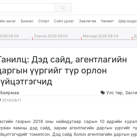
ийн засаг
Бизнес
Спорт
Соёл урлаг
Зөвлөгөө
Чөлөөт
Шар мэдэ
026 08 06
Лхагва 2026 08 05
Мягмар 2026 08 04
Да
Танилц: Дэд сайд, агентлагийн
даргын үүргийг түр орлон
гүйцэтгэгчид
.Баярмаа
Улс төр
,
Засги
2016-
2026-
2016/08/11
08-
08-
11
07
12:30:47
12:58:30
асгийн газрын 2016 оны наймдугаар сарын 10 өдрийн хура
урван яамны дэд сайд, зарим агентлагийн даргын үүргийг т
үйцэтгэгчдийг томилсон. Дэд сайд болон агентлагийн даргын үүр