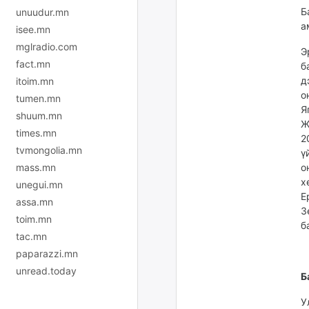
Б
unuudur.mn
а
isee.mn
mglradio.com
Э
fact.mn
б
д
itoim.mn
о
tumen.mn
Я
shuum.mn
Ж
times.mn
2
tvmongolia.mn
ү
mass.mn
о
х
unegui.mn
Е
assa.mn
З
toim.mn
б
tac.mn
paparazzi.mn
unread.today
Б
У