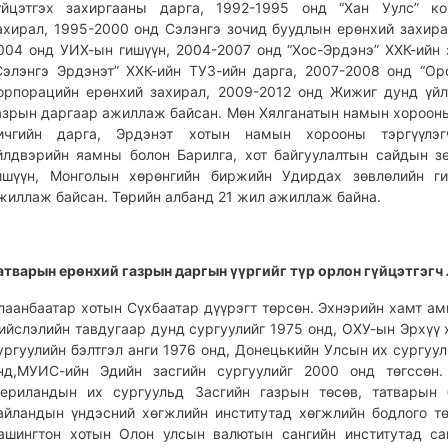
үйцэтгэх захиргааны дарга, 1992-1995 онд “Хан Уулс” ко
ахирал, 1995-2000 онд Сэлэнгэ зочид буудлын ерөнхий захира
004 онд УИХ-ын гишүүн, 2004-2007 онд “Хос-Эрдэнэ” ХХК-ийн 
Сэлэнгэ Эрдэнэт” ХХК-ийн ТУЗ-ийн дарга, 2007-2008 онд “Ор
орпорацийн ерөнхий захирал, 2009-2012 онд Жижиг дунд үй
азрын даргаар ажиллаж байсан. Мөн Хялганатын намын хороон
ичгийн дарга, Эрдэнэт хотын намын хорооны тэргүүлэг
йлдвэрийн яамны болон Барилга, хот байгуулалтын сайдын з
ишүүн, Монголын хөрөнгийн биржийн Удирдах зөвлөлийн ги
жиллаж байсан. Төрийн албанд 21 жил ажиллаж байна.
атварын ерөнхий газрын даргын үүргийг түр орлон гүйцэтгэгч
лаанбаатар хотын Сүхбаатар дүүрэгт төрсөн. Эхнэрийн хамт ам
ийслэлийн тавдугаар дунд сургуулийг 1975 онд, ОХУ-ын Эрхүү 
ургуулийн бэлтгэл анги 1976 онд, Донецькийн Улсын их сургуул
нд,МУИС-ийн Эдийн засгийн сургуулийг 2000 онд төгссөн.
ериландын их сургуульд Засгийн газрын төсөв, татварын 
айландын үндэсний хөгжлийн институтад хөгжлийн бодлого тө
ашингтон хотын Олон улсын валютын сангийн институтад са