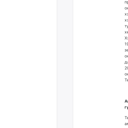
п
о
х
х
т
х
Х
1
з
о
д
2
о
Т
А
г
Т
а