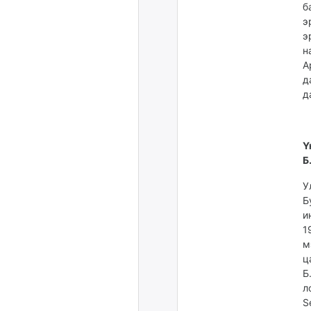
б
э
э
н
А
д
д
Ү
Б
У
Б
и
1
м
ц
Б
л
S