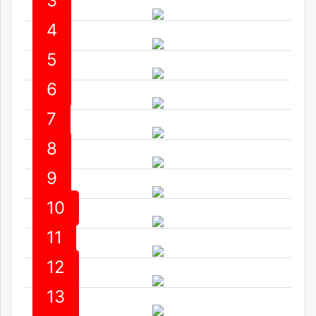
3
ikon.mn
4
mnb.mn
Livetv.mn
5
Eguur.mn
24tsag.mn
6
shuud.mn
7
eagle.mn
ergelt.mn
8
zarig.mn
today.mn
9
zuv.mn
10
mminfo.mn
ugluu.mn
11
urlag.mn
unen.mn
12
asu.mn
13
shudarga.mn
shuurhai.mn