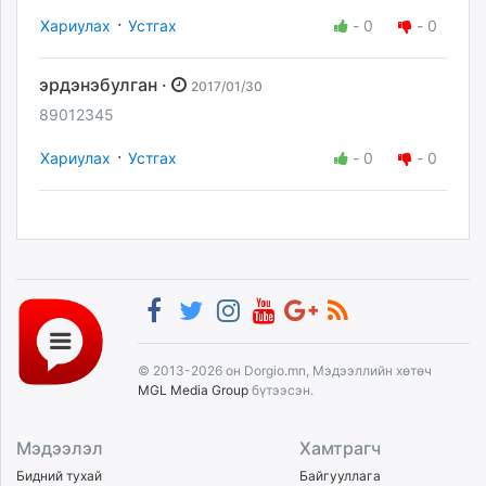
·
Хариулах
Устгах
-
0
-
0
эрдэнэбулган ·
2017/01/30
89012345
·
Хариулах
Устгах
-
0
-
0
© 2013-2026 он Dorgio.mn, Мэдээллийн хөтөч
MGL Media Group
бүтээсэн.
Мэдээлэл
Хамтрагч
Бидний тухай
Байгууллага