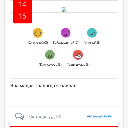
14
unuudur.mn
isee.mn
15
mglradio.com
fact.mn
itoim.mn
tumen.mn
Хөгжилтэй (
3
)
Гайхамшигтай (
5
)
Гунигтай (
8
)
shuum.mn
times.mn
tvmongolia.mn
Жихүүцмээр (
3
)
Үзэн ядмаар (
3
)
mass.mn
unegui.mn
assa.mn
Энэ мэдээ таалагдаж байвал
toim.mn
tac.mn
paparazzi.mn
unread.today
Сэтгэгдэлүүд (3)
Анхаарах зүйлс