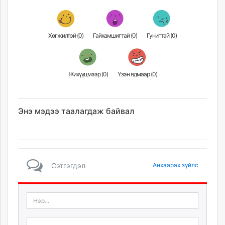
ikon.mn
mnb.mn
Livetv.mn
Хөгжилтэй (
0
)
Гайхамшигтай (
0
)
Гунигтай (
0
)
Eguur.mn
24tsag.mn
shuud.mn
Жихүүцмээр (
0
)
Үзэн ядмаар (
0
)
eagle.mn
ergelt.mn
zarig.mn
Энэ мэдээ таалагдаж байвал
today.mn
zuv.mn
mminfo.mn
ugluu.mn
Сэтгэгдэл
Анхаарах зүйлс
urlag.mn
unen.mn
asu.mn
shudarga.mn
shuurhai.mn