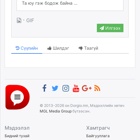
unuudur.mn
isee.mn
·
GIF
mglradio.com
Илгээх
fact.mn
itoim.mn
tumen.mn
Сүүлийн
Шилдэг
Таагүй
shuum.mn
times.mn
tvmongolia.mn
mass.mn
unegui.mn
assa.mn
toim.mn
© 2013-2026 он Dorgio.mn, Мэдээллийн хөтөч
tac.mn
MGL Media Group
бүтээсэн.
paparazzi.mn
unread.today
Мэдээлэл
Хамтрагч
Бидний тухай
Байгууллага