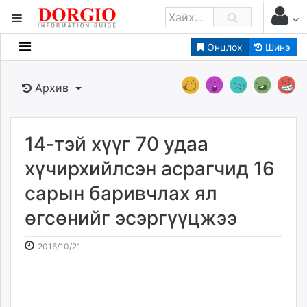
Онцлох
Шинэ
Мэдээллийн
Зар мэдээллийн
Архив
Банк санхүү
Бизнес ААН
Төрийн
14-тэй хүүг 70 удаа
Нийслэлийн
хүчирхийлсэн асрагчид 16
сарын баривчлах ял
dorgio.mn
өгсөнийг эсэргүүцжээ
Gogo.mn
caak.mn
2016-
2026-
2016/10/21
news.mn
10-
08-
zindaa.mn
21
08
Baabar.mn
15:20:08
02:29:50
tovch.mn