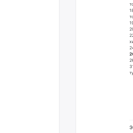
т
1
т
1
2
2
х
2
2
2
3
т
Э