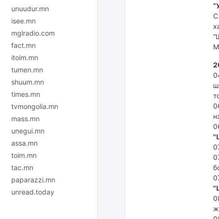
“
unuudur.mn
С
isee.mn
х
mglradio.com
“
fact.mn
М
itoim.mn
2
tumen.mn
0
shuum.mn
ш
times.mn
т
0
tvmongolia.mn
н
mass.mn
0
unegui.mn
'
assa.mn
0
toim.mn
0
tac.mn
б
0
paparazzi.mn
'
unread.today
0
ж
0