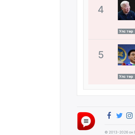
4
Улс төр
5
Улс төр
© 2013-2026 он 