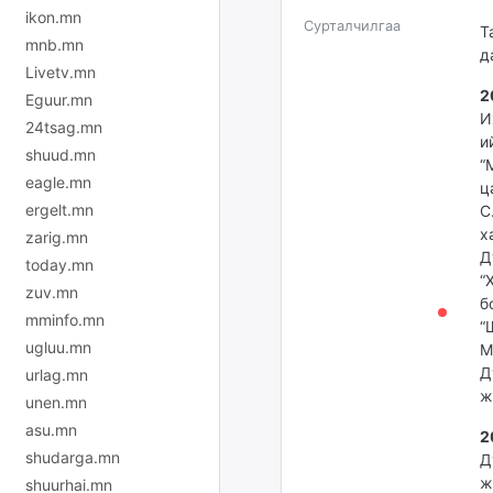
ikon.mn
Сурталчилгаа
Т
mnb.mn
д
Livetv.mn
2
Eguur.mn
И
24tsag.mn
и
shuud.mn
“
eagle.mn
ц
ergelt.mn
С
х
zarig.mn
Д
today.mn
“
zuv.mn
б
mminfo.mn
“
ugluu.mn
М
Д
urlag.mn
ж
unen.mn
asu.mn
2
shudarga.mn
Д
ж
shuurhai.mn