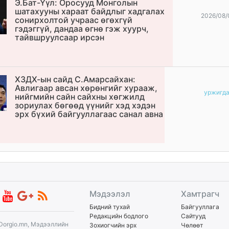
Э.Бат-Үүл: Оросууд Монголын
шатахууны хараат байдлыг хадгалах
2026/08/
сонирхолтой учраас өгөхгүй
гэдэггүй, дандаа өгнө гэж хуурч,
тайвшруулсаар ирсэн
ХЗДХ-ын сайд С.Амарсайхан:
Авлигаар авсан хөрөнгийг хурааж,
уржигд
нийгмийн сайн сайхны хөгжилд
зориулах бөгөөд үүнийг хэд хэдэн
эрх бүхий байгууллагаас санал авна
Мэдээлэл
Хамтрагч
Бидний тухай
Байгууллага
Редакцийн бодлого
Сайтууд
Dorgio.mn, Мэдээллийн
Зохиогчийн эрх
Чөлөөт