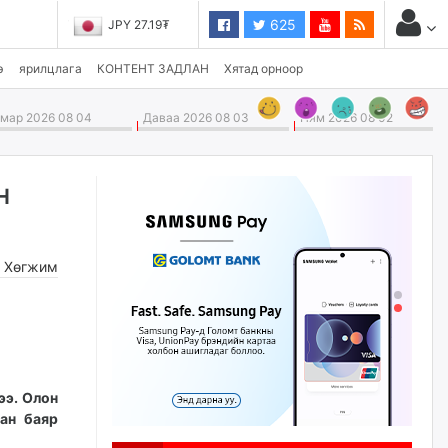
625
JPY 27.19₮
э
ярилцлага
КОНТЕНТ ЗАДЛАН
Хятад орноор
ар 2026 08 04
Даваа 2026 08 03
Ням 2026 08 02
н
,
Хөгжим
ээ. Олон
хан баяр