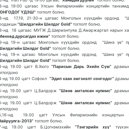
8-нд 19:00 цагаас Улсын Филармонийн концертийн танхимд
ОНГОДОГ ҮДЭШ"
тоглолт болно.
8-нд 17,19, 21-30-н цагаас Монголын хүүхдийн ордонд ''Ш
родакшн
''Шилдэгийн Шилдэг Gold''
тоглолт болно.
8-нд 18 цагаас МУГЖ Д.Ширмэнтуяа Д.Амаржаргал нарын ха
Мөнхөд дурсагдах ижии”
тоглолт болно.
9-нд 19-н цагаас Монголын хүүхдийн ордонд ''Шинэ үе'' 
'Шилдэгийн Шилдэг Gold''
тоглолт болно.
0-нд 19-н цагаас Монголын хүүхдийн ордонд ''Шинэ үе'' 
'Шилдэгийн Шилдэг Gold''
тоглолт болно.
3-нд 19.00 цагт В.Хюго
“Парисын Дарь Эхийн Сүм”
драмын
оглогдоно
4-нд 19.00 цагт Софокл
“Эдип хаан эмгэнэлт сонгодог”
драмы
оглогдоно
5-нд 19.00 цагт Ц.Балдорж
“Шөнө амталсан нулимс”
драмын
оглогдоно
6-нд 19.00 цагт Ц.Балдорж
“Шөнө амталсан нулимс”
драмын
оглогдоно
5,16-нд 19.00 цагт Улсын Филармонийн концертын 
Найруулга-2013”
тоглолт болно.
7-нд 19.00 цагт Б.Цогнэмэхийн
“Тэнгэрийн хүү”
түүхэн