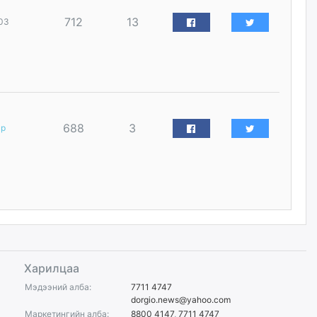
өчигдѳр
712
13
03
Д.Амарбаясгалан:
Шатахууныхаа 97 хувийг нэг
улсаас авдаг хараат байдлаа
зогсоож, Арабын орнуудаас
нийлүүлэх ажлыг сэргээх
ёстой
уржигдар
688
3
ар
Худалдагч Н.Амарзаяа:
Дэлгүүрийн 32 хуудастай
өрийн дэвтэр долоо хоногт л
дүүрдэг
уржигдар
АИ-92 шатахууны нийлүүлэлт
тасралтгүй үргэлжилж байна
Харилцаа
уржигдар
Мэдээний алба:
7711 4747
dorgio.news@yahoo.com
Маркетингийн алба:
8800 4147
,
7711 4747