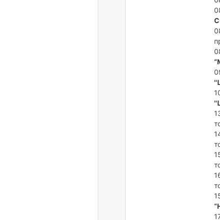
0
С
0
п
0
“
0
'
1
'
1
т
1
т
1
т
1
т
1
“
1