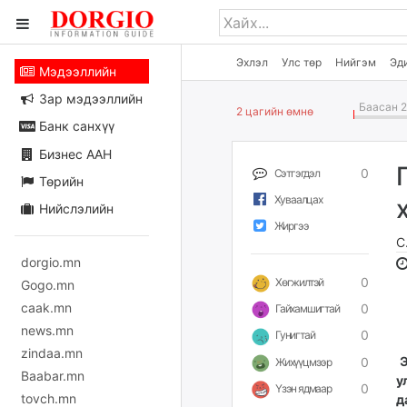
Эхлэл
Улс төр
Нийгэм
Эд
Мэдээллийн
Зар мэдээллийн
Баасан 2
2 цагийн өмнө
Банк санхүү
Бизнес ААН
0
Сэтгэгдэл
Төрийн
Хуваалцах
Нийслэлийн
Жиргээ
С
dorgio.mn
0
Хөгжилтэй
Gogo.mn
caak.mn
0
Гайхамшигтай
news.mn
0
Гунигтай
zindaa.mn
Э
0
Жихүүцмээр
Baabar.mn
у
0
Үзэн ядмаар
tovch.mn
д