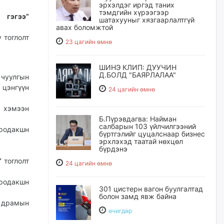
эрхэлдэг иргэд таних
тэмдгийн хүрээгээр
 гэгээ”
шатахууныг хязгаарлалтгүй
авах боломжтой
 тоглолт
23 цагийн өмнө
ШИНЭ КЛИП: ДУУЧИН
Д.БОЛД "БАЯРЛАЛАА"
 чуулгын
цэнгүүн
24 цагийн өмнө
хэмээн
Б.Пүрэвдагва: Найман
салбарын 103 үйлчилгээний
родакшн
бүртгэлийг цуцалснаар бизнес
эрхлэхэд таатай нөхцөл
бүрдэнэ
”
тоглолт
24 цагийн өмнө
продакшн
301 цистерн вагон буулгалтад
болон замд явж байна
 драмын
өчигдѳр
о.