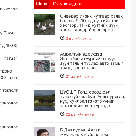
Шинэ
Их уншигдсан
г хүсвэл
Өнөөдөр ихэнх нутгаар халах
боловч 9, 10-нд нутгийн төв
хэсгээр, 11-нд нутгийн зүүн
хагаст аадар бороо орно
y Tower-
2 цагийн өмнө
”-д 19.00
Амралтын өдрүүдэд
 гэгээ”
Энхтайвны гүүрний баруун,
зүүн талын туслах авто замыг
хааж, засварлана
огдоно
21 цагийн өмнө
00 цагт
 тоглолт
ЦУОШГ: Голд ороод хөл
тулахгүй бол буц. Усны урсгал,
нүх, хуйлрал гэнэт хүнийг
сонгодог
татаж живэхэд хүргэдэг
22 цагийн өмнө
сонгодог
Б.Дашпүрэв: Аялал
жуулчлалын үйлчилгээ