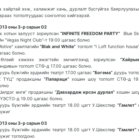
а хайртай ээж, халамжит хань, дурлалт бүсгүйгээ баярлуулахы
араах тоглолтуудаас сонголтоо хийгээрэй.
013 оны 3-р сарын 02
х хотын залууст зориулсан
“INFINITE FREEDOM PARTY”
Blue Sk
йн “Vegas Night Club”-т 19:00 цагаас болно
Motive” хамтлагийн
“Blak and White”
тоглолт “I Loft function house
агаас болно.
.Өлзий хэмээх эмэгтэйн эмчилгээнд зориулсан
“Хайрын
андивын тоглолт СТӨ-д 17.00 цагаас болно.
уурь бүжгийн эрдмийн театрт 17.00 цагаас
“Богема”
дуурь тогл
X ТҮЦ” продакшны
“Папараци”
хошин шоу тоглолт СТӨ-д 19.
олно
Шилдэг өнгө” продакшны
“Давхардаж ирсэн дурлал”
хошин шоу
ҮЭСТО-д 19.00 цагаас болно.
уурь бүжгийн эрдмийн театрт 18.00 цагт У.Шекспир
“Гамлет”
үжиг
013 оны 3-р сарын 03
уурь бүжгийн эрдмийн театрт 18.00 цагт У.Шекспир
“Гамлет”
үжиг тоглогдоно