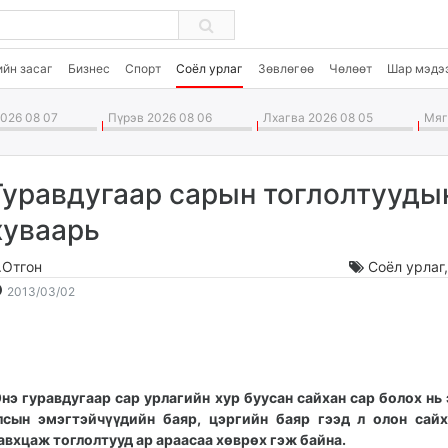
ийн засаг
Бизнес
Спорт
Соёл урлаг
Зөвлөгөө
Чөлөөт
Шар мэдэ
026 08 07
Пүрэв 2026 08 06
Лхагва 2026 08 05
Мягм
Гуравдугаар сарын тоглолтууды
хуваарь
.Отгон
Соёл урлаг
2013-
2026-
2013/03/02
03-
08-
02
08
06:00:10
13:17:44
нэ гуравдугаар сар урлагийн хур буусан сайхан сар болох нь 
лсын эмэгтэйчүүдийн баяр, цэргийн баяр гээд л олон сай
авхцаж тоглолтууд ар араасаа хөврөх гэж байна.