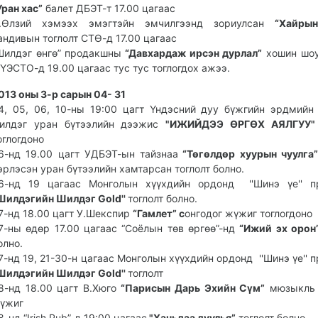
Уран хас”
балет ДБЭТ-т 17.00 цагаас
.Өлзий хэмээх эмэгтэйн эмчилгээнд зориулсан
“Хайрын
андивын тоглолт СТӨ-д 17.00 цагаас
Шилдэг өнгө” продакшны
“Давхардаж ирсэн дурлал”
хошин шоу
ҮЭСТО-д 19.00 цагаас тус тус тоглогдох ажээ.
013 оны 3-р сарын 04- 31
4, 05, 06, 10-ны 19:00 цагт Үндэсний дуу бүжгийн эрдмийн
илдэг уран бүтээлийн дээжис
"ИЖИЙДЭЭ ӨРГӨХ АЯЛГУУ"
оглогдоно
6-нд 19.00 цагт УДБЭТ-ын тайзнаа
“Төгөлдөр хуурын чуулга”
эрлэсэн уран бүтээлийн хамтарсан тоглолт болно.
6-нд 19 цагаас Монголын хүүхдийн ордонд ''Шинэ үе'' п
'Шилдэгийн Шилдэг Gold''
тоглолт болно.
7-нд 18.00 цагт У.Шекспир
“Гамлет” с
онгодог жүжиг тоглогдоно
7-ны өдөр 17.00 цагаас “Соёлын төв өргөө”-нд
“Ижий эх орон
олно.
7-нд 19, 21-30-н цагаас Монголын хүүхдийн ордонд ''Шинэ үе'' 
'Шилдэгийн Шилдэг Gold''
тоглолт
8-нд 18.00 цагт В.Хюго
“Парисын Дарь Эхийн Сүм”
мюзыкль
үжиг
8-нд “Irish Pub”-д 19:00 цагаас
"Ханьдаа дуулья”
тоглолт болн