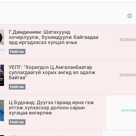
Г.Дамдинням: Шатахуунд
оочерлуулж, бухимдуулж байгаадаа
2026/08/
ард иргэдээсээ хүлцэл өчье
Нийгэм
УЕПГ: “Хоригдол Ц.Амгаланбаатар
cуллагдаагүй хорих ангид ял эдэлж
2026/08/
байгаа“
Нийгэм
Ц.Будханд: Дүүгээ гараад ирнэ гэж
итгэж хүлээсээр долоон сарын
уржигд
хугацаа өнгөрлөө
Нийгэм