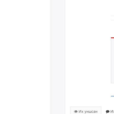
Их уншсан
Их