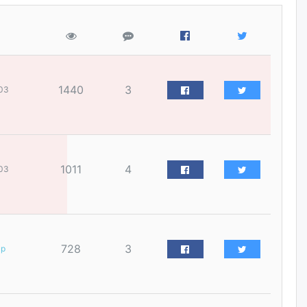
наймдугаар сарын 14-нөөс
ажиллуулж эхэлнэ
өчигдѳр
Орон сууц, нийтийн аж ахуй,
авто зам, тохижилт
1440
3
үйлчилгээний ажилтнуудын
03
ХАРИЛЦАА хандлагатай
холбоотой ГОМДОЛ их байгааг
дурдлаа
өчигдѳр
1011
4
03
Бариста хийх нь залуусын
дунд яагаад трэнд болов
өчигдѳр
Өмгөөлөгч Б.Оюунбилэг:
728
3
ар
"Урьхан" Б.Чинбат гэж хүн
бизнес хамтрагчаа гүтгэж
хууль хяналтын байгууллагаар
шалгуулж, торны цаана
суулгана гэх мэтээр дарамталдаг