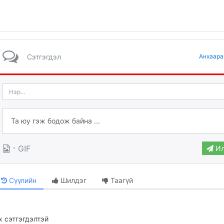
Сэтгэгдэл
Анхаара
·
GIF
Ил
Сүүлийн
Шилдэг
Таагүй
 сэтгэгдэлтэй