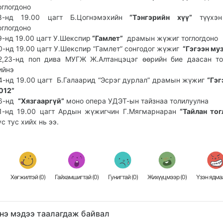
оглогдоно
8-нд 19.00 цагт Б.Цогнэмэхийн
“Тэнгэрийн хүү”
түүхэн
оглогдоно
9-нд 19.00 цагт У.Шекспир
“Гамлет”
драмын жүжиг тоглогдоно
0-нд 19.00 цагт У.Шекспир “Гамлет” сонгодог жүжиг
“Гэгээн муз
2,23-нд поп дива МУГЖ Ж.Алтанцэцэг өөрийн бие даасан то
ийнэ
4-нд 19.00 цагт Б.Галаарид “Эсрэг дурлал” драмын жүжиг
“Гэг
012”
6-нд
“Хязгааргүй”
моно опера УДЭТ-ын тайзнаа толилуулна
1-нд 19.00 цагт Ардын жүжигчин Г.Мягмарнаран
“Тайлан тог
ус тус хийх нь ээ.
Хөгжилтэй (
0
)
Гайхамшигтай (
0
)
Гунигтай (
0
)
Жихүүцмээр (
0
)
Үзэн ядмаа
нэ мэдээ таалагдаж байвал