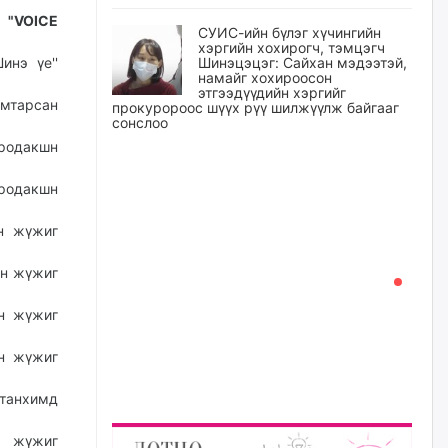
"VOICE
СУИС-ийн бүлэг хүчингийн
хэргийн хохирогч, тэмцэгч
инэ үе''
Шинэцэцэг: Сайхан мэдээтэй,
намайг хохироосон
этгээдүүдийн хэргийг
мтарсан
прокуророос шүүх рүү шилжүүлж байгааг
сонслоо
продакшн
өчигдѳр
продакшн
Өчигдрийн байдлаар ₮10000
доош дүнгээр шатахууны
 жүжиг
худалдан авалт хийсэн 1500
баримт бүртгэгджээ
н жүжиг
өчигдѳр
 жүжиг
Шатахуун олголтыг 50,000
төгрөгөөр хязгаарласныг
 жүжиг
нэмэгдүүлж 100,000 төгрөгт
хүргэхээр судалж байгаа
танхимд
өчигдѳр
 жүжиг