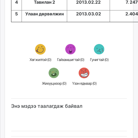
4
Тавилан 2
2013.02.22
7. 247
unuudur.mn
isee.mn
5
Улаан дөрвөлжин
2013.03.02
2.404
mglradio.com
fact.mn
itoim.mn
tumen.mn
shuum.mn
times.mn
Хөгжилтэй (
0
)
Гайхамшигтай (
0
)
Гунигтай (
0
)
tvmongolia.mn
mass.mn
unegui.mn
Жихүүцмээр (
0
)
Үзэн ядмаар (
0
)
assa.mn
toim.mn
tac.mn
Энэ мэдээ таалагдаж байвал
paparazzi.mn
unread.today