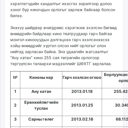
хэрэглэгчдийн хандалтыг ихэсгэх зорилгоор долоо
ikon.mn
хоног бүр киночдын орлогыг зарлаж байхаар болсон
mnb.mn
билээ.
Livetv.mn
Eguur.mn
Энэхүү шийдвэр өчигдрөөс хэрэгжиж эхэлсэн бөгөөд
24tsag.mn
өнөөдрийн байдлаар кино театруудаар гарч байгаа
монгол кинонуудын дэлгэцнээ гарч эхэлсэнээсээ
shuud.mn
хойш өнөөдрийг хүртэл олсон нийт орлогыг олон
eagle.mn
нийтэд зарласан байна. Энэ удаагийн жагсаалтыг
ergelt.mn
"Ану хатан" кино 255 сая төгрөгийн орлогоор
zarig.mn
тэргүүлсэн талаархи мэдээллийг ШӨХТГ зарлалаа.
today.mn
Борлуулсан
zuv.mn
№
Киноны нэр
Гарч эхэлсэн огноо
орл
mminfo.mn
ugluu.mn
1
Ану хатан
2013.01.18
255.42
urlag.mn
Ерөнхийлөгчийн
unen.mn
2
2013.01.25
30.34
туслах
asu.mn
shudarga.mn
3
Сарны гөлөг
2013.02.18
68.112
shuurhai.mn