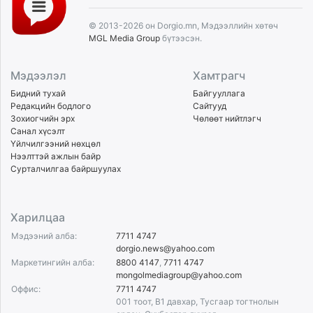
© 2013-2026 он Dorgio.mn, Мэдээллийн хөтөч
MGL Media Group
бүтээсэн.
Мэдээлэл
Хамтрагч
Бидний тухай
Байгууллага
Редакцийн бодлого
Сайтууд
Зохиогчийн эрх
Чөлөөт нийтлэгч
Санал хүсэлт
Үйлчилгээний нөхцөл
Нээлттэй ажлын байр
Сурталчилгаа байршуулах
Харилцаа
Мэдээний алба:
7711 4747
dorgio.news@yahoo.com
Маркетингийн алба:
8800 4147
,
7711 4747
mongolmediagroup@yahoo.com
Оффис:
7711 4747
001 тоот, B1 давхар, Тусгаар тогтнолын