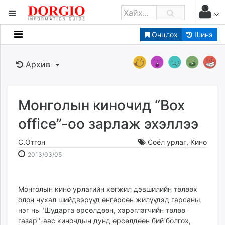
Онцлох
Шинэ
Мэдээллийн
Зар мэдээллийн
Архив
Банк санхүү
Бизнес ААН
Төрийн
Монголын киночид “Box
Нийслэлийн
office”-оо зарлаж эхэллээ
С.Отгон
Соёл урлаг
,
Кино
dorgio.mn
2013-
2026-
2013/03/05
Gogo.mn
03-
08-
caak.mn
05
09
news.mn
01:23:05
00:23:43
Монголын кино урлагийн хөгжил дэвшилийн төлөөх
zindaa.mn
олон чухал шийдвэрүүд өнгөрсөн жилүүдэд гарсаны
Baabar.mn
нэг нь "Шударга өрсөлдөөн, хэрэглэгчийн төлөө
tovch.mn
газар"-аас киночдын дунд өрсөлдөөн бий болгох,