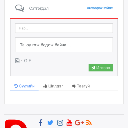
Сэтгэгдэл
Анхаарах зүйлс
·
GIF
Илгээх
Сүүлийн
Шилдэг
Таагүй