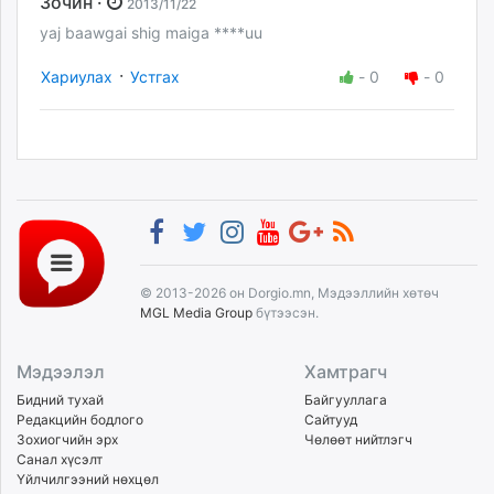
Зочин ·
2013/11/22
yaj baawgai shig maiga ****uu
·
Хариулах
Устгах
-
0
-
0
© 2013-2026 он Dorgio.mn, Мэдээллийн хөтөч
MGL Media Group
бүтээсэн.
Мэдээлэл
Хамтрагч
Бидний тухай
Байгууллага
Редакцийн бодлого
Сайтууд
Зохиогчийн эрх
Чөлөөт нийтлэгч
Санал хүсэлт
Үйлчилгээний нөхцөл