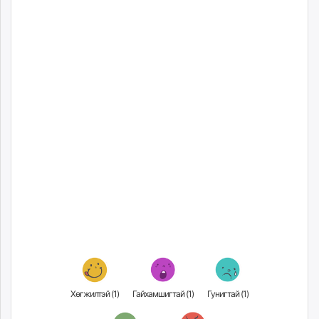
ikon.mn
mnb.mn
Livetv.mn
Eguur.mn
24tsag.mn
shuud.mn
eagle.mn
ergelt.mn
zarig.mn
today.mn
zuv.mn
mminfo.mn
ugluu.mn
urlag.mn
unen.mn
asu.mn
Хөгжилтэй (
1
)
Гайхамшигтай (
1
)
Гунигтай (
1
)
shudarga.mn
shuurhai.mn